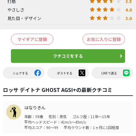
3.5
打感
4.0
やさしさ
3.0
見た目・デザイン
マイギアに登録
お気に入りに登録
クチコミをする
シェアする
ポストする
LINEで送る
ロッサ デイトナ GHOST AGSI+の最新クチコミ
はなりきん
年齢：59歳
性別：男性
ゴルフ歴：11年～15年
平均ヘッドスピード：41m/s～45m/s
平均スコア：90～99
平均ラウンド数：1ヶ月に1回程度