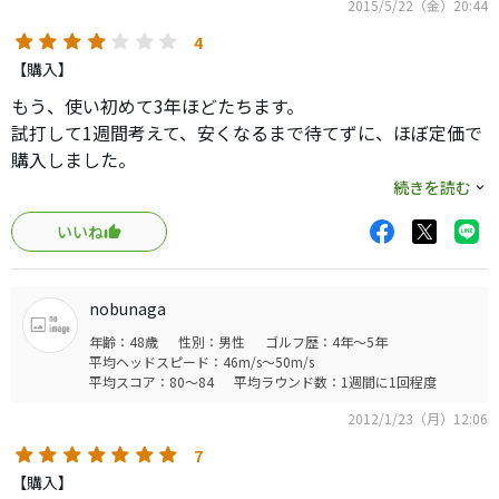
2015/5/22（金）20:44
4
【購入】
もう、使い初めて3年ほどたちます。
試打して1週間考えて、安くなるまで待てずに、ほぼ定価で
購入しました。
続きを読む
それまでは、ロッシーがエースパターで、今一つしっくり
いいね
こず、何かいいものがないかと思い、ゴルフ屋さん巡りを
続けているところでした。
nobunaga
その日は、たまたま家族でショッピングモールに出かけ、
年齢：48歳
性別：男性
ゴルフ歴：4年～5年
パターコーナーで物色していたら、娘が、まず自分では選
平均ヘッドスピード：46m/s～50m/s
ばないデザインの、このパターを持ってきたのです…。
平均スコア：80～84
平均ラウンド数：1週間に1回程度
2012/1/23（月）12:06
試しに打ってみたら、その他のパターでは、半分の率でし
か入らないんですけど、かなりの率でカップに入れること
7
ができました。
【購入】