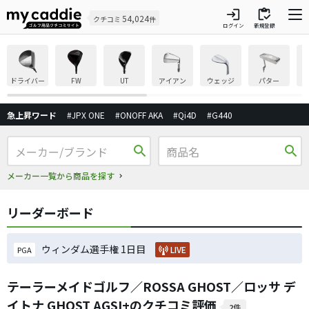
login
inventory
54,024
クチコミ
件
ログイン
新規登録
ドライバー
FW
UT
アイアン
ウェッジ
パター
急上昇ワード
#JPX ONE
#ONOFF AKA
#Qi4D
#G440
search
search
メーカー一覧から商品を探す
リーダーボード
ウィンダム選手権 1日目
LIVE
PGA
テーラーメイドゴルフ／ROSSA GHOST／ロッサ デ
イトナ GHOST AGSI+のクチコミ評価
2件