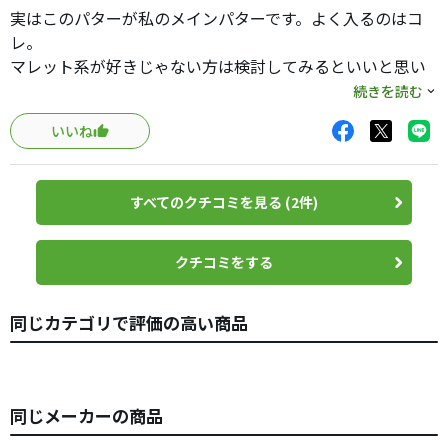
実はこのパターが私のメインパターです。よく入るのはコ
家族でも友人でも、嫌がらないようだったら、付き合って
レ。
もらうと、全く眼中になかったパターを持って来てくれる
マレット系が好きじゃない方は検討してみるといいと思い
かもしれません。パター限定でしょうけど…。
ます。
続きを読む
多分構えやすいんでしょうね。
いいね
硬めの打感なのですが、バカみたいにはじくという訳でも
なく、僕には丁度いいです。
すべてのクチコミを見る (2件)
現在９８００円位まで値下がりしました。
定価や１割引程度で買うクラブじゃないですけど、この値
クチコミをする
段ならパターに悩んでる人が新たな刺激が欲しくて試すに
はいい値段じゃないでしょうか？
同じカテゴリで評価の高い商品
テーラーメイドは値下げを待って買え！これ鉄則だと思い
ます。（笑）
同じメーカーの商品
Ｒ９スーパーディープ・Ｒ９スーパーマックス（共にＤ