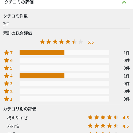
クチコミの評価
クチコミ件数
2件
累計の総合評価
5.5
star
7
1件
star
6
0件
star
5
0件
star
4
1件
star
3
0件
star
2
0件
star
1
0件
カテゴリ別の評価
4.5
構えやすさ
4.5
方向性