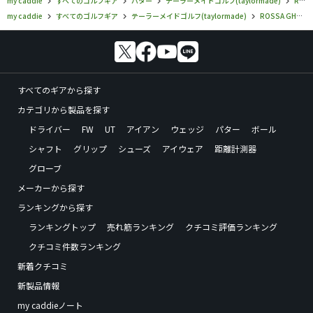
my caddie
すべてのゴルフギア
パター
テーラーメイドゴルフ(taylormade)
ROSSA GHOST
my caddie
すべてのゴルフギア
テーラーメイドゴルフ(taylormade)
ROSSA GHOST
すべてのギアから探す
カテゴリから製品を探す
ドライバー
FW
UT
アイアン
ウェッジ
パター
ボール
シャフト
グリップ
シューズ
アイウェア
距離計測器
グローブ
メーカーから探す
ランキングから探す
ランキングトップ
売れ筋ランキング
クチコミ評価ランキング
クチコミ件数ランキング
新着クチコミ
新製品情報
my caddieノート