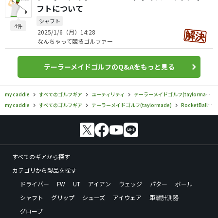
フトについて
シャフト
4件
2025/1/6（月）14:28
なんちゃって競技ゴルファー
テーラーメイドゴルフのQ&Aをもっと見る
my caddie
すべてのゴルフギア
ユーティリティ
テーラーメイドゴルフ(taylormade)
my caddie
すべてのゴルフギア
テーラーメイドゴルフ(taylormade)
RocketBallz
すべてのギアから探す
カテゴリから製品を探す
ドライバー
FW
UT
アイアン
ウェッジ
パター
ボール
シャフト
グリップ
シューズ
アイウェア
距離計測器
グローブ