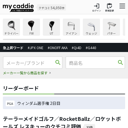
login
inventory
54,050
クチコミ
件
ログイン
新規登録
ドライバー
FW
UT
アイアン
ウェッジ
パター
急上昇ワード
#JPX ONE
#ONOFF AKA
#Qi4D
#G440
search
search
メーカー一覧から商品を探す
リーダーボード
ウィンダム選手権 2日目
PGA
テーラーメイドゴルフ／RocketBallz／ロケットボ
ールズ レスキューのクチコミ評価
33件