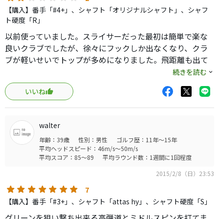
【購入】番手「#4+」、シャフト「オリジナルシャフト」、シャフ
ト硬度「R」
以前使っていました。スライサーだった最初は簡単で楽な
良いクラブでしたが、徐々にフックしか出なくなり、クラ
ブが軽いせいでトップが多めになりました。飛距離も出て
悪いクラブではありませんが、使い手を選ぶと思います。
続きを読む
いいね
walter
年齢：39歳
性別：男性
ゴルフ歴：11年～15年
平均ヘッドスピード：46m/s～50m/s
平均スコア：85～89
平均ラウンド数：1週間に1回程度
2015/2/8（日）23:53
7
【購入】番手「#3+」、シャフト「attas hy」、シャフト硬度「S」
グリーンを狙い撃ち出来る高弾道とミドルスピンを打てま