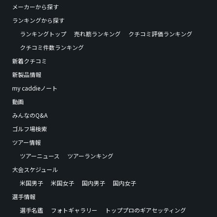
メーカーから探す
ランキングから探す
ランキングトップ
売れ筋ランキング
クチコミ評価ランキング
クチコミ件数ランキング
新着クチコミ
新製品情報
my caddieノート
動画
みんなのQ&A
ゴルフ場検索
ツアー情報
ツアーニュース
ツアーランキング
大会スケジュール
米国男子
米国女子
国内男子
国内女子
選手情報
選手名鑑
フォトギャラリー
トッププロのギアセッティング