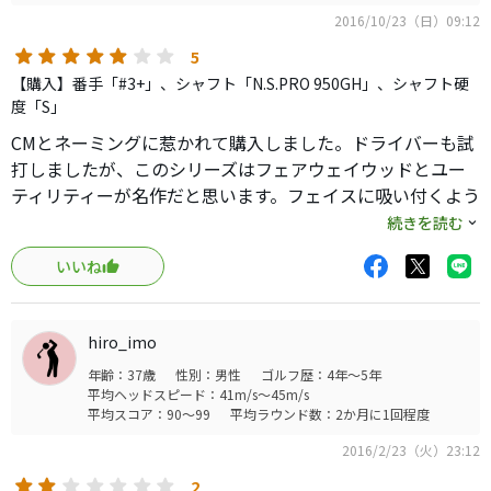
しょうか。
2016/10/23（日）09:12
参考:
5
純正カーボンRB-55-S→N.S.PRO950GH-R
【購入】番手「#3+」、シャフト「N.S.PRO 950GH」、シャフト硬
#5仕上がり39.25インチ
度「S」
#4仕上がり39.75インチ
CMとネーミングに惹かれて購入しました。ドライバーも試
打しましたが、このシリーズはフェアウェイウッドとユー
ティリティーが名作だと思います。フェイスに吸い付くよう
な打感が気持ち良いです。2より1の方が扱いやすく感じま
続きを読む
した。
いいね
hiro_imo
年齢：37歳
性別：男性
ゴルフ歴：4年～5年
平均ヘッドスピード：41m/s～45m/s
平均スコア：90～99
平均ラウンド数：2か月に1回程度
2016/2/23（火）23:12
2