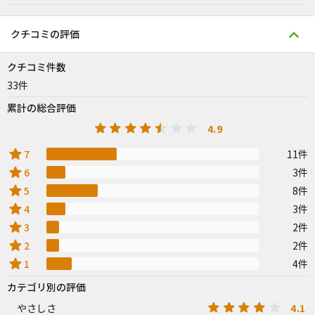
クチコミの評価
クチコミ件数
33件
累計の総合評価
4.9
star
7
11件
star
6
3件
star
5
8件
star
4
3件
star
3
2件
star
2
2件
star
1
4件
カテゴリ別の評価
4.1
やさしさ