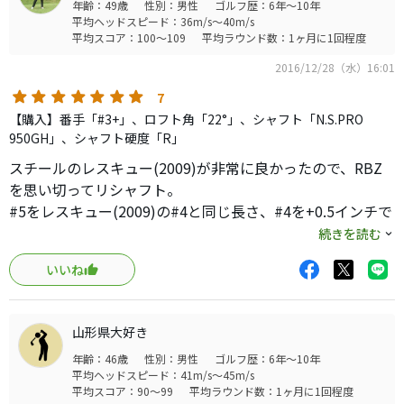
年齢：49歳
性別：男性
ゴルフ歴：6年～10年
平均ヘッドスピード：36m/s～40m/s
平均スコア：100～109
平均ラウンド数：1ヶ月に1回程度
2016/12/28（水）16:01
7
【購入】番手「#3+」、ロフト角「22°」、シャフト「N.S.PRO
950GH」、シャフト硬度「R」
スチールのレスキュー(2009)が非常に良かったので、RBZ
を思い切ってリシャフト。
#5をレスキュー(2009)の#4と同じ長さ、#4を+0.5インチで
フェースを若干開き気味に組んでもらったらドンピシャ。
続きを読む
純正カーボンだと安定しなかった球筋が安定かつ、飛距離
いいね
も方向性もup。嬉しい誤算で、打音も澄んだ金属音になっ
て気持イイ音に。
すでに4年使って売ろうかと考えてましたが、マダマダ使え
山形県大好き
るようになりました(笑)
年齢：46歳
性別：男性
ゴルフ歴：6年～10年
このクラブはシャフトを変えると化けるクラブです。純正
平均ヘッドスピード：41m/s～45m/s
カーボンが合わない方はリシャフト試してみてはいかがで
平均スコア：90～99
平均ラウンド数：1ヶ月に1回程度