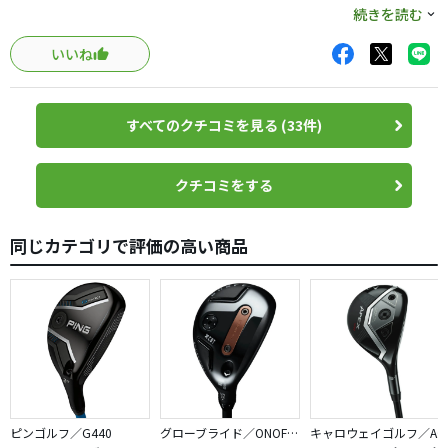
バランスが手計測でＤ３〜４付近だったので、振りやすい
続きを読む
ようにウェイトでＤ１付近に調整しています。
いいね
結果、すごく飛びます。
ドライバーで２００Ｙしか飛ばない(ちゃんと当てれないだ
すべてのクチコミを見る (33件)
け)の私で１９０Ｙ超えちゃいます。
打球は私が打つとフワっと上がる感じではなく、グンっと
伸びる感じです。
クチコミをする
ただ、打感については少し硬めで、以前使ってたバーナー
２００７の方が好みです。
同じカテゴリで評価の高い商品
とりあえず、ドライバーとスプーンが打てるようになるま
で、こいつに頼ろうと思います。(^^;)
ピンゴルフ／G440
グローブライド／ONOFF AKA
キャロウェイゴルフ／APEX