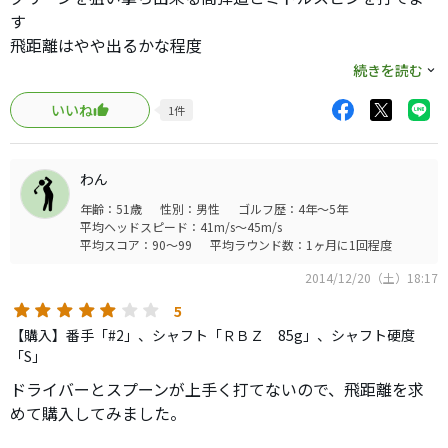
す
飛距離はやや出るかな程度
そもそもハイブリッドに飛距離性能は不要です。
続きを読む
いいね
1
件
構えやすさ、ヘッドの大きさと安心感は抜群で、更に抜け
がいい
直打ちもティーアップショットも楽
わん
バランスのいいハイブリッドだと思います
年齢：51歳
性別：男性
ゴルフ歴：4年～5年
平均ヘッドスピード：41m/s～45m/s
あらゆる傾斜 バンカー ラフで威力を発揮します。
平均スコア：90～99
平均ラウンド数：1ヶ月に1回程度
私は飛距離より色々な場面で使えるというこのクラブの性
2014/12/20（土）18:17
能に最も惹かれました
5
【購入】番手「#2」、シャフト「ＲＢＺ 85g」、シャフト硬度
「S」
ドライバーとスプーンが上手く打てないので、飛距離を求
めて購入してみました。