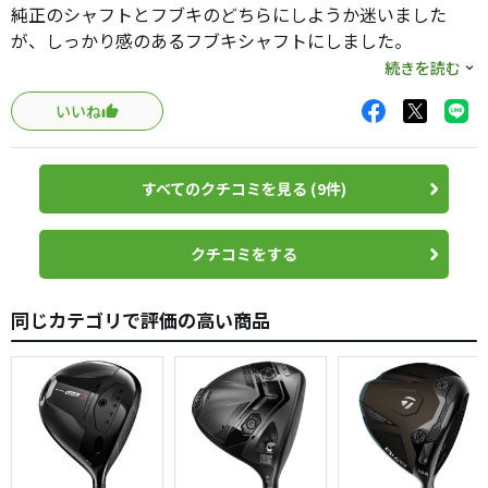
純正のシャフトとフブキのどちらにしようか迷いました
が、しっかり感のあるフブキシャフトにしました。
最初はＶＩＱに比べたらつかまりにくく、スライスがよく
続きを読む
出ましたが、練習を積んで徐々に振り切れるようになる
いいね
と、２５０ヤード前後の飛距離が安定して出るようになり
ました。
シャフトのせいか、非常に方向性がいいし、曲がりにくい
すべてのクチコミを見る (9件)
と思います。左に飛ぶことをあまり心配しなくてもいいの
で、思いっきり振れます。
ある程度ボールをつかまえることのできる中級者には特に
クチコミをする
おすすめだと思います。
同じカテゴリで評価の高い商品