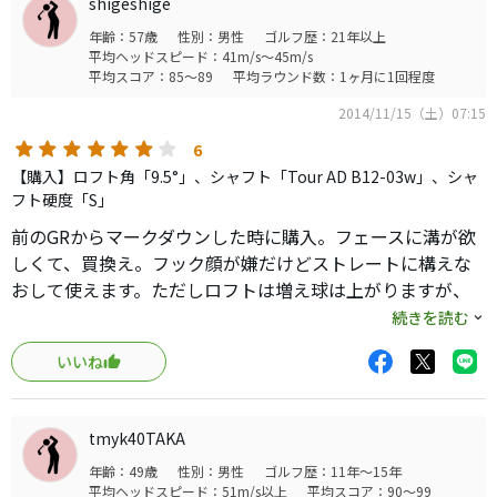
shigeshige
年齢：57歳
性別：男性
ゴルフ歴：21年以上
平均ヘッドスピード：41m/s～45m/s
平均スコア：85～89
平均ラウンド数：1ヶ月に1回程度
2014/11/15（土）07:15
6
【購入】ロフト角「9.5°」、シャフト「Tour AD B12-03w」、シャ
フト硬度「S」
前のGRからマークダウンした時に購入。フェースに溝が欲
しくて、買換え。フック顔が嫌だけどストレートに構えな
おして使えます。ただしロフトは増え球は上がりますが、
10.5程度になり問題ありません。直進性はGOOD。シャフ
続きを読む
トも純正で十分な性能です。
いいね
tmyk40TAKA
年齢：49歳
性別：男性
ゴルフ歴：11年～15年
平均ヘッドスピード：51m/s以上
平均スコア：90～99