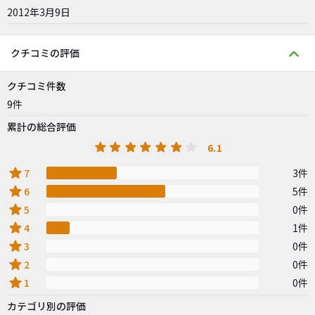
2012年3月9日
クチコミの評価
クチコミ件数
9件
累計の総合評価
6.1
star
7
3件
star
6
5件
star
5
0件
star
4
1件
star
3
0件
star
2
0件
star
1
0件
カテゴリ別の評価