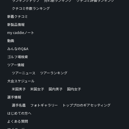
ランキングトップ
売れ筋ランキング
クチコミ評価ランキング
クチコミ件数ランキング
新着クチコミ
新製品情報
my caddieノート
動画
みんなのQ&A
ゴルフ場検索
ツアー情報
ツアーニュース
ツアーランキング
大会スケジュール
米国男子
米国女子
国内男子
国内女子
選手情報
選手名鑑
フォトギャラリー
トッププロのギアセッティング
はじめての方へ
よくある質問