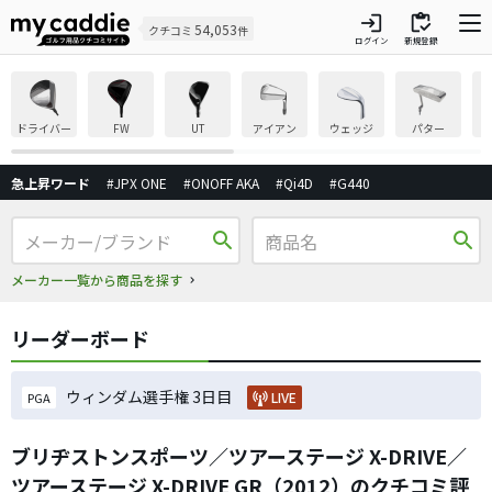
login
inventory
54,053
クチコミ
件
ログイン
新規登録
ドライバー
FW
UT
アイアン
ウェッジ
パター
急上昇ワード
#JPX ONE
#ONOFF AKA
#Qi4D
#G440
search
search
メーカー一覧から商品を探す
リーダーボード
ウィンダム選手権 3日目
LIVE
PGA
ブリヂストンスポーツ／ツアーステージ X-DRIVE／
ツアーステージ X-DRIVE GR（2012）のクチコミ評