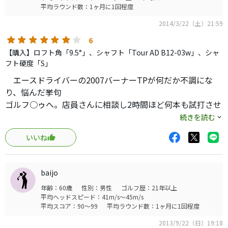
平均ラウンド数：1ヶ月に1回程度
2014/3/22（土）21:59
6
【購入】ロフト角「9.5°」、シャフト「Tour AD B12-03w」、シャ
フト硬度「S」
エースドライバーの2007バーナーTPが何だか不調にな
り、悩んだ挙句
ゴルフ○ゥへ。店員さんに相談し2時間ほど何本も試打させ
てもらいました。
続きを読む
何も考えず、次から次へとフィーリングだけを頼りに試打
いいね
しました。
初めはワッグルすると柔らかく感じましたが、なぜかもの
すごく数値が良い!!
baijo
HS45〜43ぐらいを意識しながらスイングすると、ジャスト
年齢：60歳
性別：男性
ゴルフ歴：21年以上
インパクトです。
平均ヘッドスピード：41m/s～45m/s
これは楽です!!!現行GRは価格的に手が出せませんでした
平均スコア：90～99
平均ラウンド数：1ヶ月に1回程度
が、旧モデルでも
2013/9/22（日）19:18
十分の性能です。タイヤメーカーは敬遠していましたが