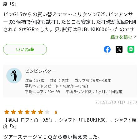
度「S」
ピンG15からの買い替えです…スリクソン725､ピンアンサ
ーの3候補で何度も試打したところ安定した打球が毎回計測
されたのがGRでした。只､試打はFUBUKIK60だったのです
がお店の方の薦めもありK70のシャフトにして購入しまし
続きを読む
た｡最初の練習では持球ドローですが、やはり硬いせいかス
いいね
ライス連発でした｡何回か練習後、一回目のラウンドでは思
うような打球は数回でしたが、二回目のラウンドではほぼ
納得の行くドローボールが連発し、早い打球で飛距離も確
ピンピンパター
実に延びてると実感出来ました！買い替え正解です！
年齢：53歳
性別：男性
ゴルフ歴：6年～10年
平均ヘッドスピード：41m/s～45m/s
平均スコア：90～99
平均ラウンド数：1ヶ月に1回程度
2012/11/18（日）12:08
6
【購入】ロフト角「9.5°」、シャフト「FUBUKI K60」、シャフト硬
度「S」
ツアーステージＶＩＱから買い換えました。