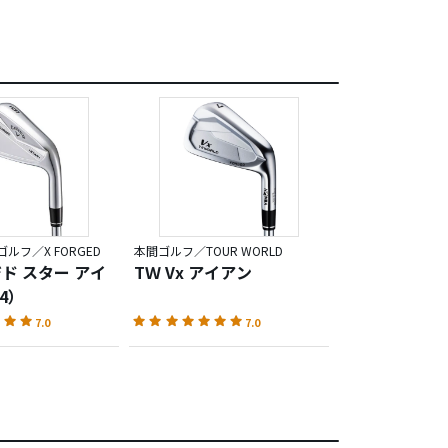
ルフ／X FORGED
本間ゴルフ／TOUR WORLD
ジド スター アイ
TＷ Vx アイアン
4）
7.0
7.0