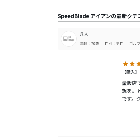
SpeedBlade アイアンの最新クチ
凡人
年齢：70歳
性別：男性
ゴルフ
【購入】ロ
量販店
想を。
です。
ルアイ
た。打
イアン
もらい