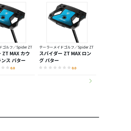
ルフ／Spider ZT
テーラーメイドゴルフ／Spider ZT
ZT MAX カウ
スパイダー ZT MAX ロン
スパイダー ツア
ンス パター
グ パター
チド クランク
ー
0.0
0.0