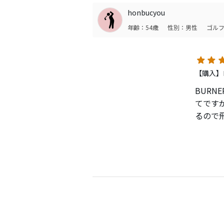
honbucyou
年齢：54歳
性別：男性
ゴルフ
【購入】ロ
BURN
てです
るので
こそこ
みで選