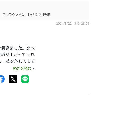
平均ラウンド数：1ヶ月に2回程度
2014/9/22（月）23:06
行き着きました。比べ
に球が上がってくれ
た。芯を外してもそ
も中調子なので、好
続きを読む