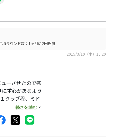
平均ラウンド数：1ヶ月に2回程度
2015/3/19（木）10:20
ビューさせたので感
側に重心があるよう
で１クラブ程、ミド
でうれしい誤算でし
続きを読む
て最近のステンのア
の軟鉄は少し休んで