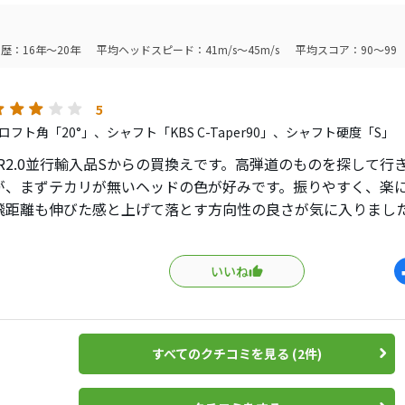
歴：16年～20年
平均ヘッドスピード：41m/s～45m/s
平均スコア：90～99
5
フト角「20°」、シャフト「KBS C-Taper90」、シャフト硬度「S」
ER2.0並行輸入品Sからの買換えです。高弾道のものを探して
が、まずテカリが無いヘッドの色が好みです。振りやすく、楽
飛距離も伸びた感と上げて落とす方向性の良さが気に入りまし
飛んでくれますが、ちょっと打音が情けないです…。シャフト
択すると良いと思います。単品で#4とAWを足しました。
いいね
すべてのクチコミを見る (2件)