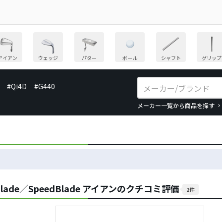
アイアン
ウェッジ
パター
ボール
シャフト
グリップ
#Qi4D
#G440
メーカー一覧から商品を探す
ade／SpeedBlade アイアンのクチコミ評価
2件