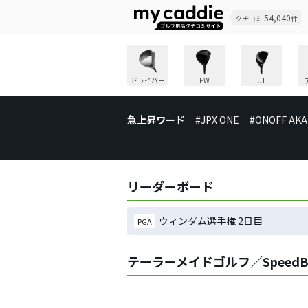
54,040
クチコミ
件
ドライバー
FW
UT
急上昇ワード
#JPX ONE
#ONOFF AKA
リーダーボード
ウィンダム選手権 2日目
PGA
テーラーメイドゴルフ／SpeedBl