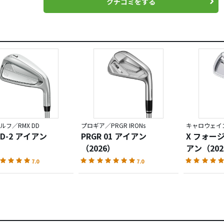
クチコミをする
ルフ／RMX DD
プロギア／PRGR IRONs
キャロウェイゴ
DD-2 アイアン
PRGR 01 アイアン
X フォー
（2026）
アン（202
7.0
7.0