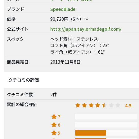
ブランド
SpeedBlade
価格
90,720円（6本）～
公式サイト
http://japan.taylormadegolf.com/
スペック
ヘッド素材：ステンレス
ロフト角（#5アイアン）：23°
ライ角（#5アイアン）：61°
商品発売日
2013年11月8日
クチコミの評価
クチコミ件数
2件
累計の総合評価
4.5
star
7
star
6
star
5