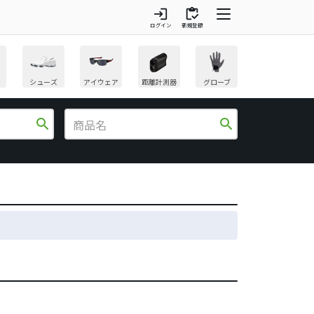
login
inventory
ログイン
新規登録
シューズ
アイウェア
距離計測器
グローブ
search
search