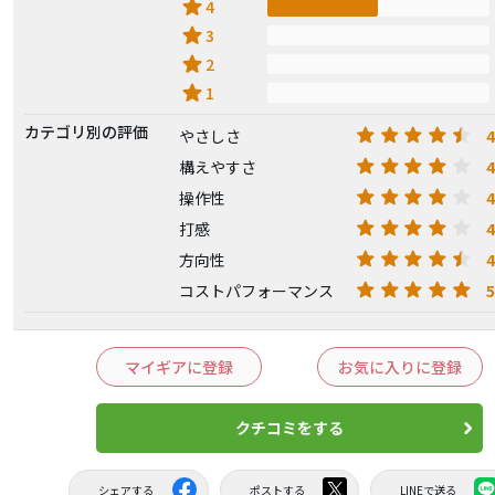
star
4
star
3
star
2
star
1
カテゴリ別の評価
4
やさしさ
4
構えやすさ
4
操作性
4
打感
4
方向性
5
コストパフォーマンス
マイギアに登録
お気に入りに登録
クチコミをする
シェアする
ポストする
LINEで送る