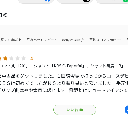
コミ
歴：21年以上
平均ヘッドスピード：36m/s～40m/s
平均スコア：90～99
4
フト角「20°」、シャフト「KBS C-Taper90」、シャフト硬度「R」
で中古品をゲットしました。１回練習場で打ってからコースデ
ＫＢＳは初めてでしたがＮＳより振り易いと思いました。手元
グリップ側はやや太目に感じます。飛距離はショートアイアン
アンは２クラブ程飛距離が伸びました。弾道は予想より高いの
感ですがこれもうれしい誤算ですが思っていたよりも柔らかく
いいね
の進化を感じます。打音は私には許容範囲で普通です。ミズノ
ます。