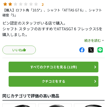
2
【購入】ロフト角「10.5°」、シャフト「ATTAS G7 6」、シャフト
硬度「S」
ピン認定のスタッフがいる店で購入。
シャフト スタッフのおすすめでATTASG7 6 フレックスSを
購入しました。
ロフトは雑誌で上がらないとの事で10.5度を購入しまし
続きを読む
た。
いいね
早速の練習場で打ってみると私の打ち方では、始めの頃は
テンプラばかり
ボールの上を狙って打つと芯を食いましたがフェード気味
すべてのクチコミを見る (12件)
の球。
いろいろ試してまっすぐ行くポイントを見つけ打つと球は
かなり高い。
クチコミをする
何度打っても高い。9度が良かったと後悔。
後で知ったが、雑誌でATTAS G7 6は球が高くなるとの事。
同じカテゴリで評価の高い商品
距離は出だしの速度の割には飛ばない。
コースに持って行って試すと、左右にプッシュアウト。