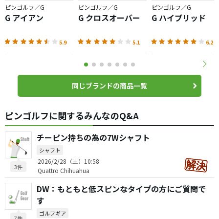
ピンゴルフ／G
ピンゴルフ／G
ピンゴルフ／G
G アイアン
G クロスオーバー
G ハイブリッド
5.9
5.1
6.2
同じブランドの商品一覧
ピンゴルフに関するみんなのQ&A
チーピン持ちの為の7Wシャフト
シャフト
2026/2/28（土）10:58
3件
Quattro Chihuahua
DW：もともと低スピンなタイプの方にご質問で
す
ゴルフギア
7件