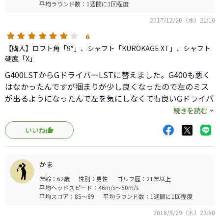
は合っているようです。
平均ラウンド数：1週間に1回程度
2017/12/20（水）21:10
6
【購入】ロフト角「9°」、シャフト「KUROKAGE XT」、シャフト
硬度「X」
G400LSTからGドライバーLSTに替えました。G400も悪く
はなかったんですが掴まりが少し良くなったので左のミス
が出るようになったんで左を気にしなくても良いGドライバ
ーにしました。フェースもオープンで左のミスを怖がらず
続きを読む
叩きに行け、結果、安定して飛んでいます。
いいね
かま
年齢：62歳
性別：男性
ゴルフ歴：21年以上
平均ヘッドスピード：46m/s～50m/s
平均スコア：85～89
平均ラウンド数：1週間に1回程度
2016/9/29（木）23:50