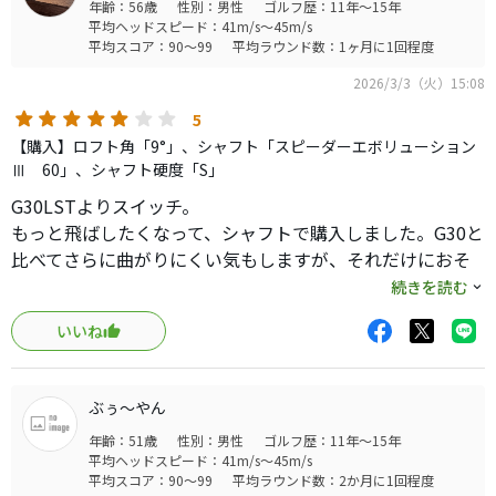
年齢：56歳
性別：男性
ゴルフ歴：11年～15年
平均ヘッドスピード：41m/s～45m/s
平均スコア：90～99
平均ラウンド数：1ヶ月に1回程度
2026/3/3（火）15:08
5
【購入】ロフト角「9°」、シャフト「スピーダーエボリューション
Ⅲ 60」、シャフト硬度「S」
G30LSTよりスイッチ。
もっと飛ばしたくなって、シャフトで購入しました。G30と
比べてさらに曲がりにくい気もしますが、それだけにおそ
らく同じシャフトだったら振りにくくなってたと思いま
続きを読む
す。
いいね
先調子系のシャフトでブンブン振って飛ばしに行く感じで
すが、そもそも安定性が高すぎでヘッド的には距離でずら
い仕様ではあります。
ぶぅ〜やん
また右に出やすいヘッドをシャフトで捕まえてる感じで、
年齢：51歳
性別：男性
ゴルフ歴：11年～15年
人並み以上には飛距離出てました。
平均ヘッドスピード：41m/s～45m/s
マークダウンとはいえ初めて新品で買ったドライバーでし
平均スコア：90～99
平均ラウンド数：2か月に1回程度