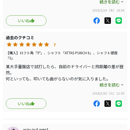
す。
続きを読む
悩みであった、左に引っ掛けることもなく安心して振り切れまし
2018/5/24（木）18:54
た。
多少芯を外したかなと思っても怪我をするほど球筋が暴れること
いいね
もありませんでした。
弾道が抑えられた分、着弾してからのランが伸びて軽く１０ヤー
過去のクチコミ
ドは違いました。
買ってよかったぁ〜♪
7
【購入】ロフト角「9°」、シャフト「ATTAS PUNCH 6」、シャフト硬度
「S」
某大手量販店で試打したら、自前のドライバーと飛距離の差が歴
然。
何といっても、叩いても曲がらないのが気に入りました。
店員にはＧ４００は？と勧められましたがマークダウン品とあっ
続きを読む
て値段も手ごろなのでこっちを購入しちゃいました。
2018/3/20（火）12:59
※コストパフォーマンス高めはそのせいです。(汗)
コースデビューが待ち遠しいです。
いいね
way out west