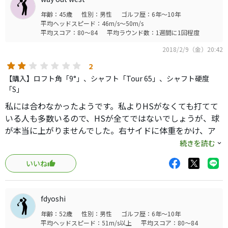
年齢：45歳
性別：男性
ゴルフ歴：6年～10年
平均ヘッドスピード：46m/s～50m/s
平均スコア：80～84
平均ラウンド数：1週間に1回程度
2018/2/9（金）20:42
2
【購入】ロフト角「9°」、シャフト「Tour 65」、シャフト硬度
「S」
私には合わなかったようです。私よりHSがなくても打てて
いる人も多数いるので、HSが全てではないでしょうが、球
が本当に上がりませんでした。右サイドに体重をかけ、ア
ッパー軌道で打つようにしたら球は上がりますが、フォー
続きを読む
ムが崩れそうで、諦めました。置きにいくといったスイン
いいね
グをした途端、ドロップします。右サイドでさばいて、フ
ラットな軌道で打つ人には合わないと思います。9度もシビ
アでした。スピンが少ないのもあるでしょうが、私にはハ
fdyoshi
ードでした。10.5度にしたら印象は違っていたかもしれま
年齢：52歳
性別：男性
ゴルフ歴：6年～10年
せん。後、ヘッドが軽すぎです。残念。結局G30の方が私に
平均ヘッドスピード：51m/s以上
平均スコア：80～84