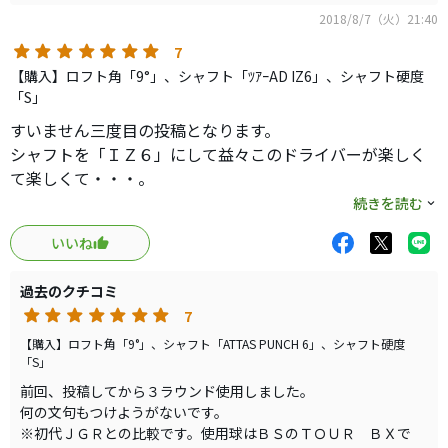
た。
2018/8/7（火）21:40
7
【購入】ロフト角「9°」、シャフト「ﾂｱｰAD IZ6」、シャフト硬度
「S」
すいません三度目の投稿となります。
シャフトを「ＩＺ６」にして益々このドライバーが楽しく
て楽しくて・・・。
アッタスパンチも不満は無かったのですが、３Ｗで結果が
続きを読む
出ているので試しに「ＩＺ６」入れてみたらやっぱシャフ
いいね
トがマッチするんですね。
飛距離は若干伸びた感じですが、方向性は格段に上がりま
過去のクチコミ
した。
7
ヘッドが古くても自分にフィットするシャフトに出会うと
必ずしも最新クラブが良いとは思わなくなりました。
【購入】ロフト角「9°」、シャフト「ATTAS PUNCH 6」、シャフト硬度
「S」
当分、この組合せは鉄板です。
前回、投稿してから３ラウンド使用しました。
何の文句もつけようがないです。
※初代ＪＧＲとの比較です。使用球はＢＳのＴＯＵＲ ＢＸで