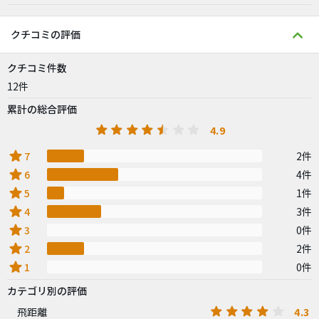
クチコミの評価
クチコミ件数
12件
累計の総合評価
4.9
star
7
2件
star
6
4件
star
5
1件
star
4
3件
star
3
0件
star
2
2件
star
1
0件
カテゴリ別の評価
4.3
飛距離