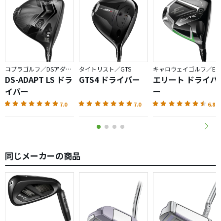
シャフトが硬すぎる感じがする。昔打ったツールテンバー
のフレックスXを思いだした。
球が途中で失速します。
そう思って思いっきりマン振りすると、いい球も出ますが
左右どちらかに曲がっていきます。
コブラゴルフ／DSアダプト
タイトリスト／GTS
キャロウェイゴルフ／ELYTE
意を決してフジクラスピーダーエブリューションIIにシャフ
DS-ADAPT LS ドラ
GTS4 ドライバー
エリート ドライバ
ト交換。
イバー
ー
結果、距離はほぼ同じだが方向性ははるかにこっちが相性
7.0
7.0
6.8
いい。
ATTASで260以上飛ばすんでしたらヘッドスピード50は欲し
いんではないかと思います。
ATTAS装着時で私は、店では47〜48でしたがプロギアの飛
同じメーカーの商品
距離測定器を買って測定したら
43〜44マン振りして45です。
エブリューションIIでは通常で46になりました。
飛距離はコースでATTASで芯くっても230行きません。
エブリューションIIはまだ試しておりません。