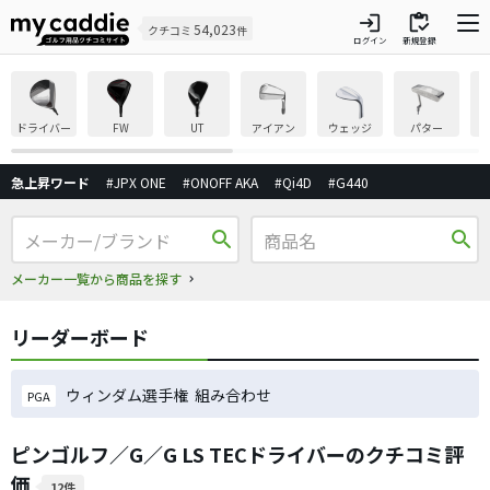
login
inventory
54,023
クチコミ
件
ログイン
新規登録
ドライバー
FW
UT
アイアン
ウェッジ
パター
急上昇ワード
#JPX ONE
#ONOFF AKA
#Qi4D
#G440
search
search
メーカー一覧から商品を探す
リーダーボード
ウィンダム選手権 組み合わせ
PGA
ピンゴルフ／G／G LS TECドライバーのクチコミ評
価
12件