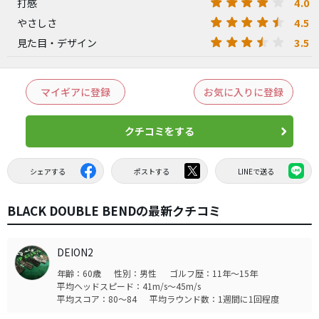
4.0
打感
4.5
やさしさ
3.5
見た目・デザイン
マイギアに登録
お気に入りに登録
クチコミをする
シェアする
ポストする
LINEで送る
BLACK DOUBLE BENDの最新クチコミ
DEION2
年齢：60歳
性別：男性
ゴルフ歴：11年～15年
平均ヘッドスピード：41m/s～45m/s
平均スコア：80～84
平均ラウンド数：1週間に1回程度