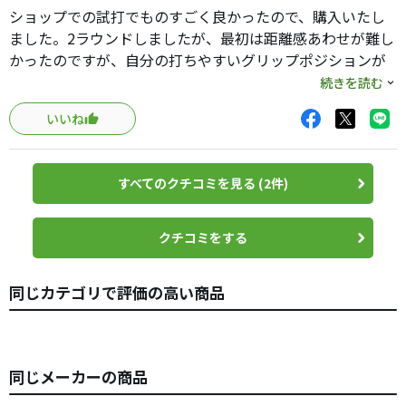
中古で程度良いものが見つかり、購入して、ラウンドして
ショップでの試打でものすごく良かったので、購入いたし
きました。本番では中の上くらいの印象です。ちょいちょ
ました。2ラウンドしましたが、最初は距離感あわせが難し
い使ってまた感想します。
かったのですが、自分の打ちやすいグリップポジションが
分かってからは、良く入るようになりました。特にショー
続きを読む
トパットは、白いサイトラインがブラックのカラーに映え
いいね
て真っ直ぐに打ち出しやすいです。以前に同モデルのプラ
チナムを使ってましたが、こちらのモデルの方が、打感は
柔らかくなりましたので、その分距離感が替わったのだと
すべてのクチコミを見る (2件)
思います。なれてくれば心強い武器になりそうです。
クチコミをする
同じカテゴリで評価の高い商品
同じメーカーの商品