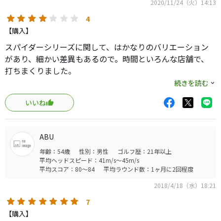
2020/11/24（火）14:13
4
【購入】
スパイダーシリーズに関して、はかなりのバリエーション
があり、細かい差異もあるので。時間といろんな店舗で、
打ちまくりました。
ここで口コミ見て、ネットでどのブロが何を使っている
続きを読む
か？確認していたので、色々参考になりました。
いいね
自分なりの好みや試打結果からこのダブルベントが1番とな
りました。
わからないものですね。自分はフェイスバランス苦手で、
ABU
いつも一番に避けるのですが、イントゥインの打ち方で、
年齢：54歳
性別：男性
ゴルフ歴：21年以上
ショートスラントよりは全然真っ直ぐ転がせる。違和感全
平均ヘッドスピード：41m/s～45m/s
く無し。
平均スコア：80～84
平均ラウンド数：1ヶ月に2回程度
現実的にはプロが使うモデルは基本以外は別物ですから、
2018/4/18（水）18:21
参考程度ですが。
打感はプラスティッキーです。溝の効果で柔らかい反面、
7
ロングはちょい苦手、。ショートはどう打っても入ります。
【購入】