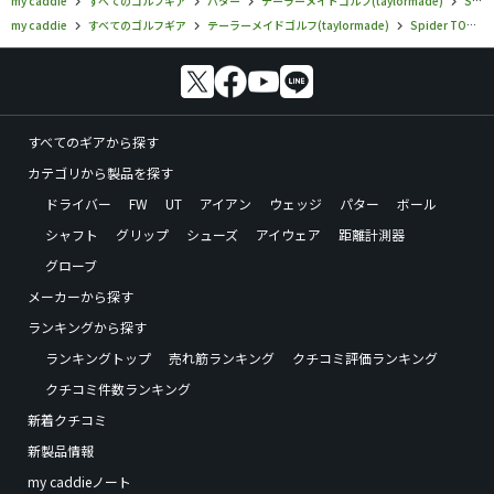
my caddie
すべてのゴルフギア
パター
テーラーメイドゴルフ(taylormade)
Spider TOUR
my caddie
すべてのゴルフギア
テーラーメイドゴルフ(taylormade)
Spider TOUR
すべてのギアから探す
カテゴリから製品を探す
ドライバー
FW
UT
アイアン
ウェッジ
パター
ボール
シャフト
グリップ
シューズ
アイウェア
距離計測器
グローブ
メーカーから探す
ランキングから探す
ランキングトップ
売れ筋ランキング
クチコミ評価ランキング
クチコミ件数ランキング
新着クチコミ
新製品情報
my caddieノート