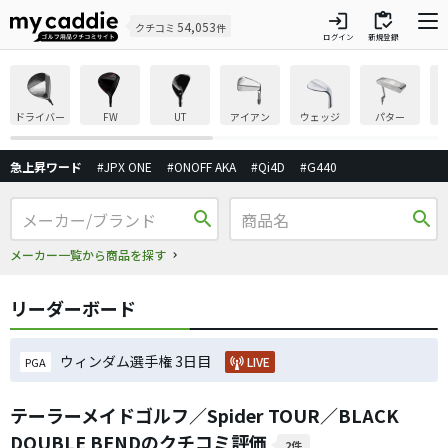
login
inventory
54,053
クチコミ
件
ログイン
新規登録
ドライバー
FW
UT
アイアン
ウェッジ
パター
急上昇ワード
#JPX ONE
#ONOFF AKA
#Qi4D
#G440
search
search
メーカー一覧から商品を探す
リーダーボード
ウィンダム選手権 3日目
LIVE
PGA
テーラーメイドゴルフ／Spider TOUR／BLACK
DOUBLE BENDのクチコミ評価
2件