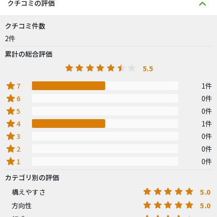
クチコミの評価
クチコミ件数
2件
累計の総合評価
5.5
star
7
1件
star
6
0件
star
5
0件
star
4
1件
star
3
0件
star
2
0件
star
1
0件
カテゴリ別の評価
5.0
構えやすさ
5.0
方向性