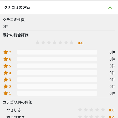
クチコミの評価
クチコミ件数
0件
累計の総合評価
0.0
star
7
0件
star
6
0件
star
5
0件
star
4
0件
star
3
0件
star
2
0件
star
1
0件
カテゴリ別の評価
0.0
やさしさ
0.0
構えやすさ