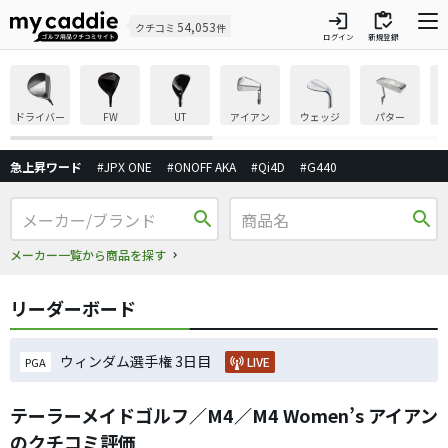
login
inventory
54,053
クチコミ
件
ログイン
新規登録
ドライバー
FW
UT
アイアン
ウェッジ
パター
急上昇ワード
#JPX ONE
#ONOFF AKA
#Qi4D
#G440
search
search
メーカー一覧から商品を探す
リーダーボード
ウィンダム選手権 3日目
LIVE
PGA
テーラーメイドゴルフ／M4／M4 Women’s アイアン
のクチコミ評価