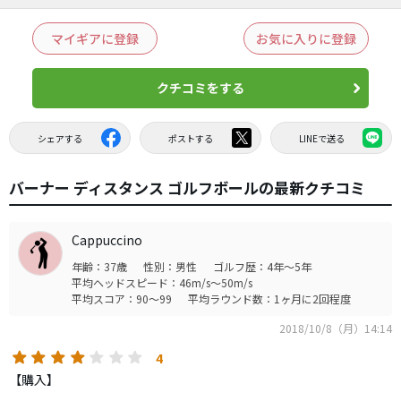
マイギアに登録
お気に入りに登録
クチコミをする
シェアする
ポストする
LINEで送る
バーナー ディスタンス ゴルフボールの最新クチコミ
Cappuccino
年齢：37歳
性別：男性
ゴルフ歴：4年～5年
平均ヘッドスピード：46m/s～50m/s
平均スコア：90～99
平均ラウンド数：1ヶ月に2回程度
2018/10/8（月）14:14
4
【購入】