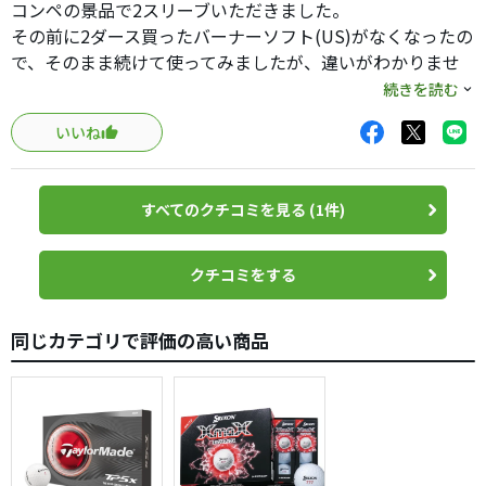
コンペの景品で2スリーブいただきました。
その前に2ダース買ったバーナーソフト(US)がなくなったの
で、そのまま続けて使ってみましたが、違いがわかりませ
ん。
続きを読む
このバーナーディスタンスはテーラーメイド直営店やゴル
いいね
フ場のショップでも売ってるので、日本仕様なのでしょ
う。
どちらもコンプレッション60と柔らかいボール。飛距離も
すべてのクチコミを見る (1件)
普通に出る、ディスタンス系2ピースボールです。
クチコミをする
同じカテゴリで評価の高い商品