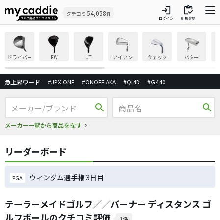
login
inventory
54,058
クチコミ
件
ログイン
新規登録
ドライバー
FW
UT
アイアン
ウェッジ
パター
急上昇ワード
#JPX ONE
#ONOFF AKA
#Qi4D
#G440
search
search
メーカー一覧から商品を探す
リーダーボード
ウィンダム選手権 3日目
PGA
テーラーメイドゴルフ／／バーナー ディスタンス ゴ
ルフボールのクチコミ評価
1件