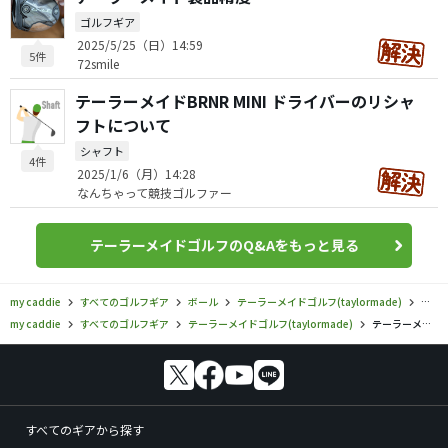
ゴルフギア
2025/5/25（日）14:59
5件
72smile
テーラーメイドBRNR MINI ドライバーのリシャ
フトについて
シャフト
4件
2025/1/6（月）14:28
なんちゃって競技ゴルファー
テーラーメイドゴルフのQ&Aをもっと見る
my caddie
すべてのゴルフギア
ボール
テーラーメイドゴルフ(taylormade)
テー
my caddie
すべてのゴルフギア
テーラーメイドゴルフ(taylormade)
テーラーメイドゴルフ／／バーナー ディスタンス ゴルフボールの口コミ評価
すべてのギアから探す