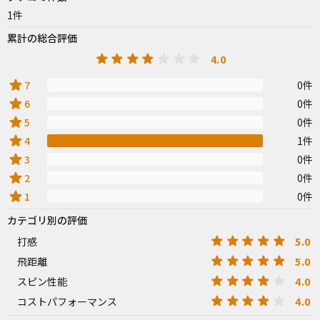
1件
累計の総合評価
4.0
star
7
0件
star
6
0件
star
5
0件
star
4
1件
star
3
0件
star
2
0件
star
1
0件
カテゴリ別の評価
5.0
打感
5.0
飛距離
4.0
スピン性能
4.0
コストパフォーマンス