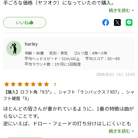
手ごろな価格（ヤフオク）になっていたので購入。
続きを読む
三角の形状も自分的には、あまり違和感はなく逆に今まで
いいね
よりも
構えやすくなったような。
他のコメントにもあるように直進性は抜群、曲げても軽い
harley
フェードが出るくらいで、引っ掛けも出ないので、思いっ
年齢：46歳
性別：男性
ゴルフ歴：4年～5年
きりたたける。
平均ヘッドスピード：51m/s以上
平均スコア：85～89
飛距離もシークレット０１と変わらず、２７０ｙｄ前後出
平均ラウンド数：2か月に1回程度
ているので満足。
2009/8/11（火）13:02
特殊な形状のためか、あまり人気がなさそうだが、ＣＰは
7
最高だと思います。
【購入】ロフト角「9.5°」、シャフト「ランバックス７X07」、シャ
フト硬度「X」
ほとんどの皆さんが書かれているように、1番の特徴は曲が
らないことです。
逆にいえば、ドロー・フェードの打ち分けはしにくいとも
いえますね。
続きを読む