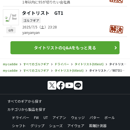
1年以内に95が切りたい会社員
タイトリスト GT1
ゴルフギア
2025/7/5（土）23:28
6件
yanyanyan
タイトリストのQ&Aをもっと見る
my caddie
すべてのゴルフギア
ドライバー
タイトリスト(titleist)
タイトリスト／／907 D1ドライバーの口コミ評価
my caddie
すべてのゴルフギア
タイトリスト(titleist)
タイトリスト／／907 D1ドライバーの口コミ評価
すべてのギアから探す
カテゴリから製品を探す
ドライバー
FW
UT
アイアン
ウェッジ
パター
ボール
シャフト
グリップ
シューズ
アイウェア
距離計測器