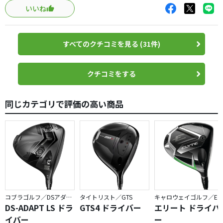
いいね
力まずに軽く打てば、簡単にハイドローがでます！
力んで打ちにいってしまうと引っ掛けもでますが・・・
（笑）
すべてのクチコミを見る (31件)
私はH/Sが50m/sを超えているので、飛距離的には全く不満
を感じません。
クチコミをする
何よりも曲がらないことで、より飛距離も伸びたと思いま
す。
同じカテゴリで評価の高い商品
フェースセンターの少し上で打つと、ロースピンでものす
ごい飛距離です。
球の上がりやすさもいいですよ！
9.5度のロフトでも上がりすぎかなと思うくらいです。
（オープンフェースのため、リアルロフトはもっと少ない
はずです）
コブラゴルフ／DSアダプト
タイトリスト／GTS
キャロウェイゴルフ／ELYTE
三角形のヘッドには最初違和感がありましたが、
DS-ADAPT LS ドラ
GTS4 ドライバー
エリート ドライバ
四角形のものに比べたら、ずっと構えやすいです。
イバー
ー