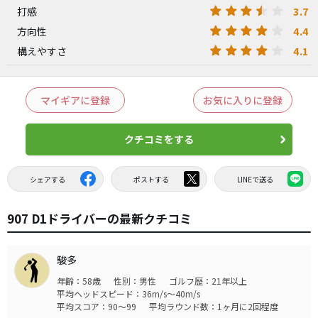
3.7
打感
4.4
方向性
4.1
構えやすさ
マイギアに登録
お気に入りに登録
クチコミをする
シェアする
ポストする
LINEで送る
907 D1ドライバーの最新クチコミ
駿多
年齢：58歳
性別：男性
ゴルフ歴：21年以上
平均ヘッドスピード：36m/s～40m/s
平均スコア：90～99
平均ラウンド数：1ヶ月に2回程度