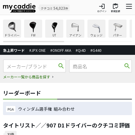
login
inventory
54,023
クチコミ
件
ログイン
新規登録
ドライバー
FW
UT
アイアン
ウェッジ
パター
急上昇ワード
#JPX ONE
#ONOFF AKA
#Qi4D
#G440
search
search
メーカー一覧から商品を探す
リーダーボード
ウィンダム選手権 組み合わせ
PGA
タイトリスト／／907 D1ドライバーのクチコミ評価
31件