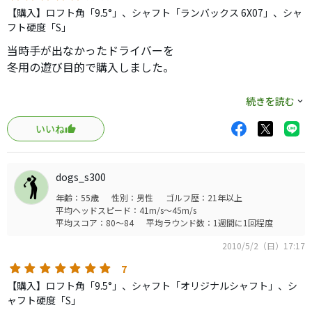
【購入】ロフト角「9.5°」、シャフト「ランバックス 6X07」、シャ
フト硬度「S」
当時手が出なかったドライバーを
冬用の遊び目的で購入しました。
【飛距離】
続きを読む
申し分ありません。
いいね
キャリーボールで飛ばすイメージです。
【やさしさ】
ロフト以上に楽に球が上がります。
dogs_s300
球筋を操作するというより、オートマチックに打つ人の方
年齢：55歳
性別：男性
ゴルフ歴：21年以上
が合うと思います。
平均ヘッドスピード：41m/s～45m/s
【打感】
平均スコア：80～84
平均ラウンド数：1週間に1回程度
弾きが良い感じです。
2010/5/2（日）17:17
木を割った様な打球音です。
【方向性】
7
オープンフェースなので、オートマチックにフェードが出
【購入】ロフト角「9.5°」、シャフト「オリジナルシャフト」、シ
ます。意図しない限りフックボールは出ないと思います。
ャフト硬度「S」