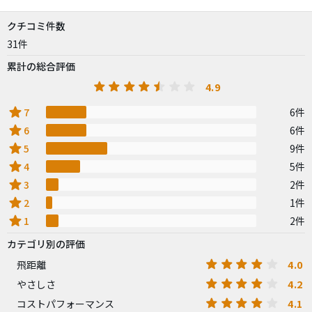
クチコミ件数
31件
累計の総合評価
4.9
star
7
6件
star
6
6件
star
5
9件
star
4
5件
star
3
2件
star
2
1件
star
1
2件
カテゴリ別の評価
4.0
飛距離
4.2
やさしさ
4.1
コストパフォーマンス