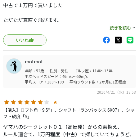
【構えやすさ】
中古で１万円で買いました
おにぎり型です。私は気になりません。
【CP】
ただただ真直ぐ飛びます。
中古相場からしてかなりお安く買えそうです。当時、手が
楽ちんです。
続きを読む
出なかったランバックスが刺さっていて即決で買いまし
お昼の生ビール大ジョッキ後でも全く問題なし！
た。
いいね
オリジナルシャフトのせいか、ロースピンでもちょっと玉
良いドライバーです。
質が軽く
フェードでターゲットを狙い撃つのに最適なドライバー
motmot
上がりやすい。しかしコースではプレッシャーから開放さ
で、背伸びする事なく使えるドライバーの印象です。
年齢：52歳
性別：男性
ゴルフ歴：11年～15年
れるほうが
平均ヘッドスピード：46m/s～50m/s
心の負担が少なく他のショットにもいい効果が出ます。
平均スコア：100～109
平均ラウンド数：2か月に1回程度
2010/4/21（水）18:53
6
【購入】ロフト角「9.5°」、シャフト「ランバックス 6X07」、シャ
フト硬度「S」
ヤマハのシークレット０１（高反発）からの乗換え、
ルール適合で、1万円程度（中古）で探していてちょうど、