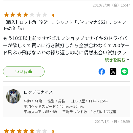
2019/8/30（金）15:47
4
【購入】ロフト角「9.5°」、シャフト「ディアマナ S63」、シャフ
ト硬度「S」
もう10年以上前ですがゴルフショップでナイキのドライバ
ーが欲しくて買いに行き試打したら全然合わなくて200ヤー
ド飛ぶか飛ばないかの繰り返しの時に偶然出会い試打クラ
ブあるか聞いたらあったので打ったらいきなり240ヤードで
続きを読む
て店員さんからもお客様に合ってますよと勧められ購入
いいね
へ…
ラウンドではおかげさまで当時は飛ばし屋で有名でした
当時で304ヤードを記録してます
ロクデモナイス
今ではすっかりヘタリ飛んでも230ヤードくらいです
年齢：41歳
性別：男性
ゴルフ歴：11年～15年
そろそろ買い替えを検討中ですが本当にお世話になったい
平均ヘッドスピード：46m/s～50m/s
いクラブです
平均スコア：85～89
平均ラウンド数：1ヶ月に1回程度
2017/1/1（日）19:59
5