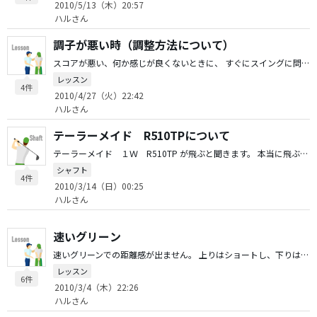
2010/5/13（木）20:57
ハルさん
調子が悪い時（調整方法について）
スコアが悪い、何か感じが良くないときに、 すぐにスイングに問題があると思ってしまい、 スイングをいじってしまいます。 散々練習して、結果何も変わっていない ということを繰り返しています。 みなさんは、調子が悪い時にどのように調整されますか？
レッスン
4件
2010/4/27（火）22:42
ハルさん
テーラーメイド R510TPについて
テーラーメイド １Ｗ R510TP が飛ぶと聞きます。 本当に飛ぶヘッドなのでしょうか？ 現在、R9 青マナ７３ Ｘ を使用していますが、 R510TPに合うシャフトはどのようなシャフトでしょうか？ よろしくお願いします。
シャフト
4件
2010/3/14（日）00:25
ハルさん
速いグリーン
速いグリーンでの距離感が出ません。 上りはショートし、下りはオーバーしすぎることが良くあります。 少し重いくらいのグリーンの方がタッチが合います。 自分で思うに、速い時はヘッドが出ていかないような気がしています。 解決策を教えてください。 パターで、ヘッドが効いている方が良いとか、効いていない方が良いとかありますか？
レッスン
6件
2010/3/4（木）22:26
ハルさん