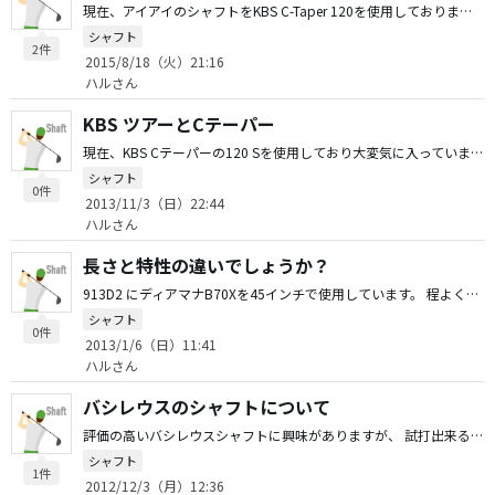
現在、アイアイのシャフトをKBS C-Taper 120を使用しておりますが、同じフィーリングで振れる、3Wと1Wのシャフトを探しております。 ご存知の方がいらっしゃいましたら、おしえ下さい。
シャフト
2件
2015/8/18（火）21:16
ハルさん
KBS ツアーとCテーパー
現在、KBS Cテーパーの120 Sを使用しており大変気に入っています。KBSツアーも気になっています。打ち比べた事がある方がいらっしゃれば感想を教えて下さい。
シャフト
0件
2013/11/3（日）22:44
ハルさん
長さと特性の違いでしょうか？
913D2 にディアマナB70Xを45インチで使用しています。 程よく捕まり満足していますが、試しにバシレウス スパーダ70Xを45.5インチで組んで使用してみましたが、 プッシュアウトが多くでます。特性は似た感じかと思っていたのですが、 全く別ものなのでしょうか？ また、0.5インチの長さの影響でしょうか？ バランスはウエイト交換しD3.5で揃えています。
シャフト
0件
2013/1/6（日）11:41
ハルさん
バシレウスのシャフトについて
評価の高いバシレウスシャフトに興味がありますが、 試打出来る環境が無いので質問させていただきました。 現在、ディアマナＢ７０Ｘを使用しており問題ありません。 以前は、アヒナ７０Ｘを使用しておりこちらも問題ありませんでした。 このような私にはバシレウスシャフトだとどのモデルが合うと思われますでしょうか？ 教えてください。 宜しくお願いします。
シャフト
1件
2012/12/3（月）12:36