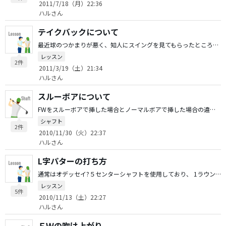
2011/7/18（月）22:36
ハルさん
テイクバックについて
最近球のつかまりが悪く、知人にスイングを見てもらったところ、テイクバックでヘッドがアウトサイドへ上がっていると言われました。もともとトップの位置が低く、高い位置のトップへ変更しようとしていました。 みなさんがテイクバックで注意していることがあれば教えてください。 また、同じような症状を克服された方がいらっしゃれば改善歩法を教えてください。 宜しくお願いします。
レッスン
2件
2011/3/19（土）21:34
ハルさん
スルーボアについて
FWをスルーボアで挿した場合とノーマルボアで挿した場合の違いを教えてください。 同じシャフトとヘッドでも違ったものに仕上がりますか？
シャフト
2件
2010/11/30（火）22:37
ハルさん
L字パターの打ち方
通常はオデッセイ?５センターシャフトを使用しており、 1ラウンド平均３４パットです。 さらなる向上を求め、 ブラックシリーズ ?９を購入しました。 Ｌ字パターの打ち方でのコツ等あれば教えてください。
レッスン
5件
2010/11/13（土）22:27
ハルさん
ＦＷの吹け上がり