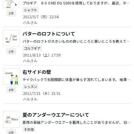
プロギア ９００MD DG S300を使用しておりますが、 最近、タイトリスト AP2 DG S300を購入し2ラウンド程使用しました。 ライ角、重量、バランス、振動数それぞれプロギアに合わせた形で調整をしましたが、 AP2はシャフトが軟らかく感じます。弾道も高く、自分のイメージした目線より高く、もう少し抑えたい感じです。低くする＝ロフトを立てる方法も良いかと思いますが、 リシャフトも考えています。 リシャフトの場合、Ｘ１００とＳ４００が候補になるかと思いますが、 Ｓ３００から移行し易いのはどちらでしょうか？ アドバイスお願いします。
シャフト
2件
2012/5/7（月）22:34
ハルさん
パターのロフトについて
パターのロフトが大きいものの良いところと悪いところを教えてください。 通常が３度くらいでしょうか？
ゴルフギア
2件
2011/8/13（土）17:59
ハルさん
右サイドの壁
テイクバックで右股関節に体重が乗らず流れてしまいます。 結果、インサイドにクラブが上がって寝てしまいます。 （球としてはフックが強くなります） テイクバック始動前に、右ひざを左へ「クッ」と入れてやると若干はマシになる気がします。 右サイドの壁のうまい作り方を教えてください。
レッスン
4件
2011/7/21（木）21:31
ハルさん
夏のアンダーウエアーについて
夏用の長袖アンダーウエアーを着用したことがありませんが、 日焼け防止等で体力の消耗が軽減されますか？ 着用することによるメリット、デメリットがあれば教えてください。 宜しくお願いします。
その他
6件