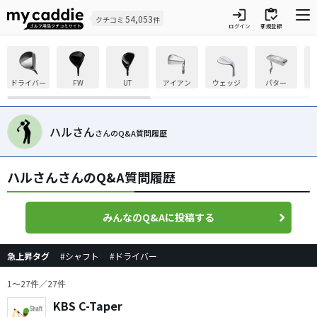
login
inventory
54,053
クチコミ
件
ログイン
新規登録
ドライバー
FW
UT
アイアン
ウェッジ
パター
ハルさん
さんのQ&A質問履歴
ハルさんさんのQ&A質問履歴
みんなのQ&Aに投稿する
急上昇タグ
#シャフト
#ドライバー
1〜27件／27件
KBS C-Taper