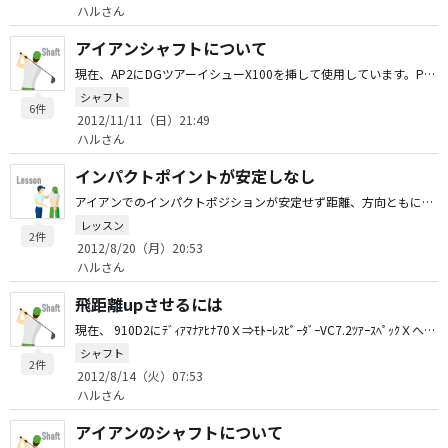
ハルさん
アイアンシャフトについて
現在、AP2にDGツアーイシューX100を挿して使用しています。P〜6までは問題無いのですが、5と4は苦手意識も有り上手く打つことができません。楽に球が上がるよう5と4だけカーボンシャフに変更も考えていす。アドレスお願いします。
シャフト
6件
2012/11/11（日）21:49
ハルさん
インパクトポイントが安定しなし
アイアンでのインパクトポジションが安定せず距離、方向ともにばらつきが出ます。 アドレスで右足かかとを浮かす（左足１本で立っているような感じ）とインパクトが安定します。 通常のアドレスをするとインパクトポイントがばらつきます。 インパクトがぼけた感じになることが多いです。 このような症状になる原因、修正方法があれば教えてください。
レッスン
2件
2012/8/20（月）20:53
ハルさん
飛距離upさせるには
現在、 910D2にﾃﾞｨｱﾏﾅｱﾋﾅ70Ｘ⇒ﾓﾄｰﾚｽﾋﾟｰﾀﾞｰVC7.2ﾂｱｰｽﾍﾟｯｸＸへ変更し若干飛距離が伸びた感じがします。左が気になりこれ以上は走るシャフトは使用したくないと感じるのですが、 さらに飛距離upさせる方法はありますでしょうか？ 考えるに、ｱﾋﾅ60ｘもしくは、VC6.2ﾂｱｰｽﾍﾟｯｸＸに変更しシャフトを軽くし、 速く振るのが良いかとも思ったりします。 アドバイスお願い致します。
シャフト
2件
2012/8/14（火）07:53
ハルさん
アイアンのシャフトについて