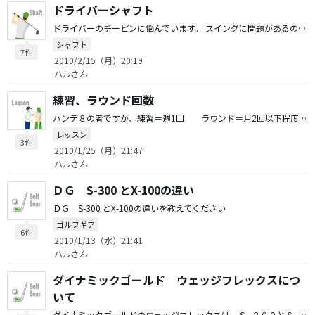
ドライバーシャフト
ドライバーのチーピンに悩んでいます。 スイングに問題があるのはわかるのですが、 シャフト（クラブ）の影響はあるのでしょうか？ 調子、トルク、重量などでの影響はどうでしょうか？ 現在、R9 9.5° 青マナ７３ Ｘ を使用しています。
シャフト
7件
2010/2/15（月）20:19
ハルさん
練習、ラウンド回数
ハンデ８の者ですが、練習＝週1回 ラウンド＝月2回以下程度しか、 時間の関係でゴルフができません。現状維持、もしくはうまく上達できる方法はありますか？
レッスン
3件
2010/1/25（月）21:47
ハルさん
ＤＧ S-300 とX-100の違い
ＤＧ S-300 とX-100の違いを教えてください
ゴルフギア
6件
2010/1/13（水）21:41
ハルさん
ダイナミックゴールド ウェッジフレックスにつ
いて
ダイナミックゴールドのウェッジフレックスは、Ｓ−３００とＳ−２００のどちらに近いですか？