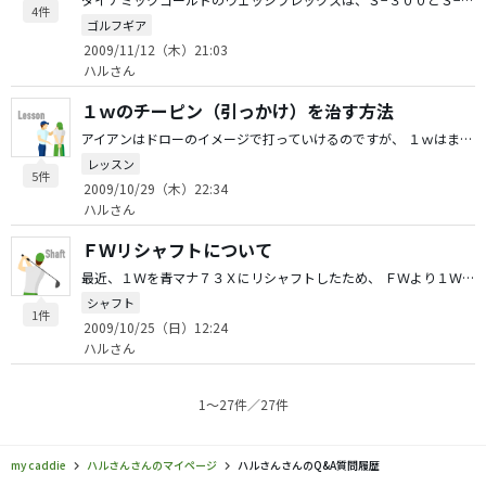
4件
ゴルフギア
2009/11/12（木）21:03
ハルさん
１ｗのチーピン（引っかけ）を治す方法
アイアンはドローのイメージで打っていけるのですが、 １ｗはまったくドローのイメージがわかず、 右を嫌がった時には、チーピン（低いフックボール）になってしまいます。 ここ数か月、気持ちよく１ｗを打っていないので、 何だかゴルフがつまらない気がします。 １ｗを気持ちよく打てる方法があれば教えてください。
レッスン
5件
2009/10/29（木）22:34
ハルさん
ＦＷリシャフトについて
最近、１Ｗを青マナ７３Ｘにリシャフトしたため、 ＦＷより１Ｗのほうが重量が重くなってしまい、 ３Ｗ/５Ｗのリシャフトを検討しています。 現在３Ｗ/５ＷともにクトロッテクＭＤ−６Ｘですので、 ＭＤ−７Ｘもしくは、青マナ８３Ｘが無難だと思いますが、 USグラファイトデザイン社のYS-7＋がＭＤに似ていると聞き、 値段的にも魅力を感じています。 他にお勧めシャフトがあれば教えてください。 よろしくお願いします。 ちなみにヘッドスピード４８mです。
シャフト
1件
2009/10/25（日）12:24
ハルさん
1〜27件／27件
my caddie
ハルさんさんのマイページ
ハルさんさんのQ&A質問履歴