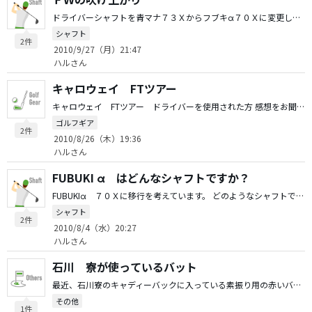
ドライバーシャフトを青マナ７３Ｘからフブキα７０Ｘに変更し、とても振りやすくなりましが、同じ感覚でスイングすると３Ｗと５Ｗ（どちらも青マナ８３Ｘ）が吹き上がるようになりました。シャフトをフブキで揃えれば治る問題だと思いますが、 なぜこのようなことになるのか教えてください。 やはりシャフトの特性上のものか？ 技術的なことか？ よろしくお願いします。
シャフト
2件
2010/9/27（月）21:47
ハルさん
キャロウェイ FTツアー
キャロウェイ FTツアー ドライバーを使用された方 感想をお聞かせください。
ゴルフギア
2件
2010/8/26（木）19:36
ハルさん
FUBUKI α はどんなシャフトですか？
FUBUKIα ７０Ｘに移行を考えています。 どのようなシャフトでしょうか？ 現在１Ｗ 青マナ７３Ｘを使用しており、 特に不満はありませんが、 青マナとの比較がわかればお願いします。
シャフト
2件
2010/8/4（水）20:27
ハルさん
石川 寮が使っているバット
最近、石川寮のキャディーバックに入っている素振り用の赤いバットの名前、販売先等がわかる方教えてください。
その他
1件