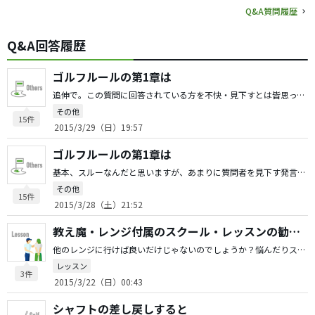
Q&A質問履歴
Q&A回答履歴
ゴルフルールの第1章は
追伸で。この質問に回答されている方を不快・見下すとは皆思ってないと思います。否定的であってもキチンと丁寧に回答してますから。私も大変参考にさせて頂きましたし。
その他
15件
2015/3/29（日）19:57
ゴルフルールの第1章は
基本、スルーなんだと思いますが、あまりに質問者を見下す発言の方はどうかと思いますね。人として。そう言う方はこう言った質問には回答しませんし、回答も本質には何も触れてません。 私はネットでしか相手にされない人だと思ってるので哀れに思う様にしてます。
その他
15件
2015/3/28（土）21:52
教え魔・レンジ付属のスクール・レッスンの勧誘にうんざり。。どうすれば
他のレンジに行けば良いだけじゃないのでしょうか？悩んだりストレス溜めてる意味が分かりませんが…。
レッスン
3件
2015/3/22（日）00:43
シャフトの差し戻しすると