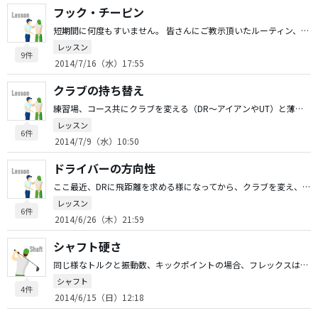
フック・チーピン
短期間に何度もすいません。 皆さんにご教示頂いたルーティン、アドレス、手の悪さ等々を丁寧に集中して取り組んでおります。幸いな事に時間が取れる状況なので週3回程、AWの20〜50yを5割、アイアンの番手変えを4割、残り1割をUT〜DRといった感じです。前置きが長くなり恐縮ですが、やはりDRだけが全く当たりません。フック・チーピンばかりです。たまに良い当たりが出た時のHSは2〜3程度、落ちてしまいます。そこで恥ずかし乍らも皆さんに大変見づらい動画（特にDR）を確認頂き、再度、ご教示頂き度、投稿させて頂きました。 当然、直ぐに良くなる等とは思っておりませんが、間違ったスイングで下手固めになっては困るので、是非、率直なご意見をお願いします。私は年間20回程度のラウンドで80台が1〜2回出れば良い方の下手くそですが、何とか上手くなりたいと努力してます。 因みに自分では腰が引けてる、インパクト時に左親指に力が入る、上手くリリース出来ない時はインパクト後に左親指側が折れ、左肘が引けてる時が特に酷い感じです。 長文となり申し訳ありませんが、何卒、宜しくお願い致します。 http://youtu.be/UgEq7s7sd_o http://youtu.be/gwSVWjhDo08
レッスン
9件
2014/7/16（水）17:55
クラブの持ち替え
練習場、コース共にクラブを変える（DR〜アイアンやUT）と薄く当たったりトップしたりと勿体無い事が多く困っています。この状態を脱するべく、工房の方に相談し、重量フローやシャフト挙動を合わせ、スイングも元々のオーバースイングで力が入っていたのをコンパクトを意識し8割方の力で最下点目掛け打つと言うアドバイスを頂いてから、練習場で普通に打ってる分には距離、方向性共に以前に比べ格段に良くなったのですが、どうしても持ち替えた1発目の確率が悪いのです。自分ではスイングリズム球位置と気を付けてるつもりなのですが…。まだ、どちらかに力が入り過ぎてるのか、セットアップなのか意識の問題なのか解らず、皆さんからアドバイス頂ければと思い、質問致しました。
レッスン
6件
2014/7/9（水）10:50
ドライバーの方向性
ここ最近、DRに飛距離を求める様になってから、クラブを変え、シャフトを変えと色々と試しているのですが、飛距離は若干伸びたかな？と思うのですが（練習場の着弾地点より）同じぐらい大事な方向性が悪く、スイングをどう矯正していけば良いか悩んでおります。 下半身主導の意識で行くと、高い球のプッシュアウトが4割、連動してインパクトを強めると言うか若干、腕を降ると、やや低弾道の引っ掛け3割、残り2割は距離はあまり伸びず方向は、そこそこ。距離も方向も納得が1割です。 色々な矯正方法があると思うのですが、私の場合、まず何を一番重点的に修正すれば良いか御意見頂けると助かります。 HSは43〜44。現在のDRはJ BEAM 435 シャフトは初代ファイヤーの65Sです。アイアン〜UTまでは、ストレートから軽いドロー系で、特に問題なく打てていると思っています。
レッスン
6件
2014/6/26（木）21:59
シャフト硬さ
同じ様なトルクと振動数、キックポイントの場合、フレックスはどの様に選ぶべきでしょうか？ 例えば、クレイジーCB50のSRとファイヤーMAX65のSでは同じ様な数値だと思うのですが、試打する機会がないので、どの様に違いがあるか分かりません。 単純に好みなのか、柔らかめの方が良いのか？詳しい方がいらしたら教えて下さい。 自分はHS45ぐらい、先端硬めが好きなヒッタータイプです。
シャフト
4件
2014/6/15（日）12:18