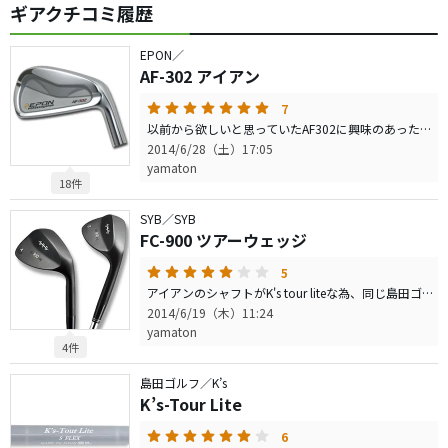
ギアクチコミ履歴
EPON／
AF-302 アイアン
7
以前から欲しいと思っていたAF302に興味のあったK's tour liteが挿さったセットをネットで見つけ、中古とは言え価格に悩みましたが思い切って買い替えました。構えやすさ、打感はやはりEPON。文句のつけようがありません。ずっと打っていたくなります。買い替え前のインプレスフォージドと比べるとロフトが多少寝ている分、縦距離は練習で確認中ですが、シャフトとの相性？か非常に高弾道で気持ちよく振り抜けます。ミスした時はハッキリと分かりますので、中級者や上手くなりたいと思っている人にオススメします。
2014/6/28（土）17:05
yamaton
18件
SYB／SYB
FC-900 ツアーウェッジ
5
アイアンのシャフトがK's tour liteな為、同じ島田ゴルフのシャフトをさがしていた所、K's wedge nw110が挿さったSYBのAW.SWを見つけ即買いです。流れが良くなった事は勿論ですが、80〜90y程度のコントロールショットでの引っ掛けもなく、非常に操作性の良いウェッジだと思います。実戦ではまだ使用していないので、スピン性能は分かりませんが、期待が持てると思います。
2014/6/19（木）11:24
yamaton
4件
島田ゴルフ／K’s
K’s-Tour Lite
6