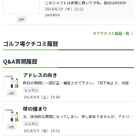
このシャフトは非常に良いですね。自分はNS950を使ってましたが、全体重量とのバランスを考え、DG S200にしましたが、全くタイミングが合わず、重量的に1050にしました。これと言って悪い感じもしませんでしたが、アイアン買え変えを機に評価でも良いK's tour liteにしました。重量的にも自分にはピッタリで、操作性も良く、インパクト後にシャフトが走る感じがします。但し、皆さん言われる通り、バランスが出ない事と弾道がかなり高弾道な為、鉛で調整し練習に励んでいます。 今までのシャフトの中では断トツ一番です。
2014/6/19（木）11:12
yamaton
8件
ギアクチコミ履歴一覧
ゴルフ場クチコミ履歴
Q&A質問履歴
アドレスの向き
昨日の質問に一部訂正・補足させて下さい。 7月下旬より、元研修生の方にマンツーマンで見て貰っています。（彼の都合が付く時のみ）私がAVR90を目標と伝えた所、正しいアドレス・アプローチ（9I・AW）と9Iを、まずは徹底的にとの事で、残った時間や球数で遊び感覚でその他クラブをと教わっています。 ここの所、都合が合わず見て貰えていないのですが、皆様からアドバイス頂いた中で思い出した点があるので、再度、質問させて頂きました。 まずはマットに対しスタンスを平行に構える様、言われました。自分では正しくアドレスし、打った球が目標と違った時、私は『あ〜！プッシュした』等と言うと彼は、プッシュではなく、その方向を向いて打っていたと。 つまりスタンスと上体の向き、目標の取り方が違っているのでは？と思った訳です。 結果、球の捕まりにも影響しているのでは？と勝手に解釈しているのですが、皆様は練習場・ラウンドで正しくアドレスする手順や練習をどの様に行っているかご教示頂けると幸甚です。 本来であれば、コーチに聞くべきですが、彼の家庭事情が大変な状態にある為、自分で出来る事はと思ってます。 尚、練習場は220yです。 毎回、しつこく質問し恐縮です。
レッスン
4件
2014/9/6（土）10:40
球の捕まり
又、技術的な質問になってしまい、申し訳ありませんが、アドバイスお願いします。 以前、DＲ等でのフック・チーピンについて皆様のアドバイスを頂き練習した結果、殆ど皆無となりました。改めて御礼申し上げます。 しかし乍ら、今度は球が捕まらないと言うか、真っ直ぐ飛び出し大きく右に曲がる球と、弱々しいフェード系が多くなりました。元々はフェード系なので、フェードである分には問題ないのですが、どうも捕まえてる感じがないのです。自分では正しくアドレスし、トップ迄は左側にテンションを感じ、下半身と同調させ乍ら振っているつもりなのですが。明らかに振り遅れている時は自分でも判るのですが…。 トップまでの肘のたたみ方に、違和感を感じる時は、特に弱い球やアイアンの場合、シャンクも出ます。 本日、遠藤の子会社が行っている試打会で計測した所、DRでHS41.5 キャリー220、ラン15のTOTAL235がAVでした。しかしサイドスピンがマイナス15〜20程度あり、フェードといった感じではありませんでした。 長文で恐縮ですが、捕まえる為に足りない部分があればご教示願います。グリップはややフックのショートサムが左手で右手はトリガーです。
レッスン
6件
2014/9/5（金）18:52