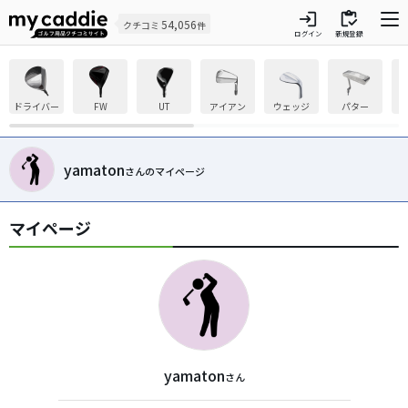
login
inventory
54,056
クチコミ
件
ログイン
新規登録
ドライバー
FW
UT
アイアン
ウェッジ
パター
yamaton
さんのマイページ
マイページ
yamaton
さん