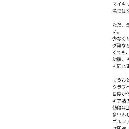
マイキ
名では
ただ、
い。
少なく
グ論な
くても
勿論、
も同じ
もうひ
クラブ
目度が
ギア熱
値段は
多いん
ゴルフ
は間違