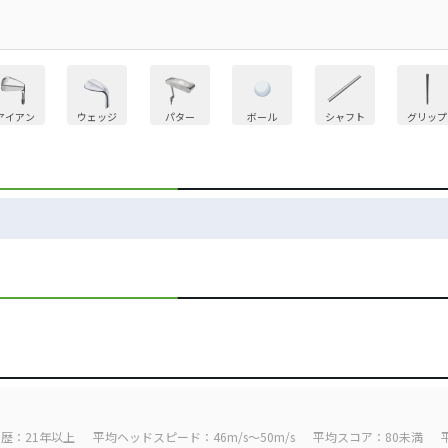
アイアン
ウェッジ
パター
ボール
シャフト
グリップ
歴：21年以上
平均ヘッドスピード：46m/s～50m/s
平均スコア：80未満