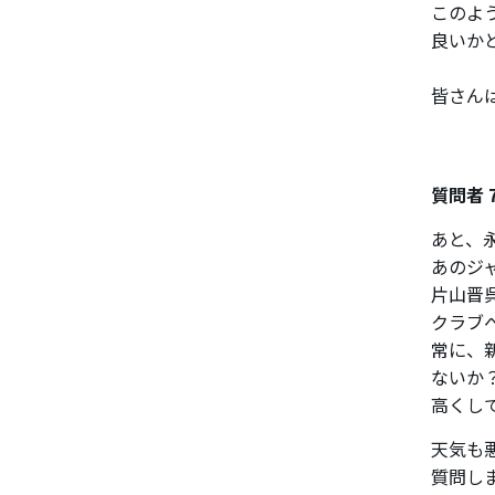
このよ
良いか
皆さん
質問者 
あと、
あのジ
片山晋
クラブ
常に、
ないか
高くし
天気も
質問し