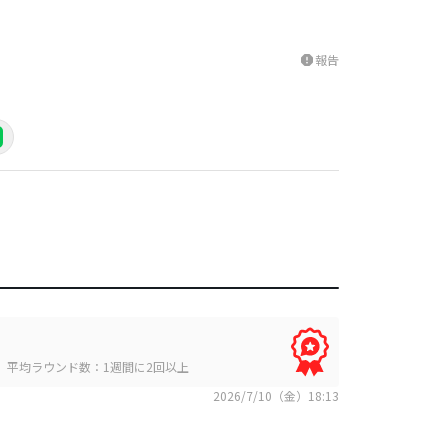
報告
report
平均ラウンド数：1週間に2回以上
2026/7/10（金）18:13