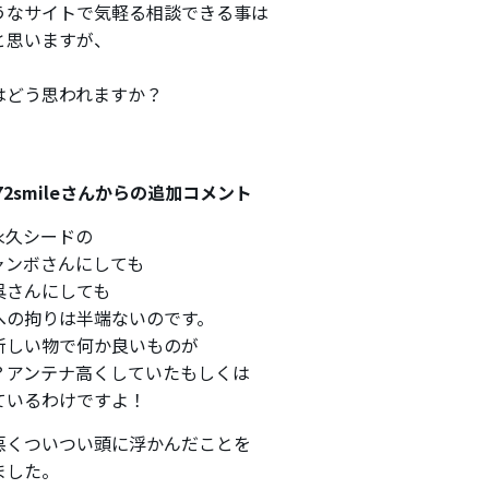
うなサイトで気軽る相談できる事は
と思いますが、
はどう思われますか？
72smileさんからの追加コメント
永久シードの
ャンボさんにしても
呉さんにしても
への拘りは半端ないのです。
新しい物で何か良いものが
？アンテナ高くしていたもしくは
ているわけですよ！
悪くついつい頭に浮かんだことを
ました。