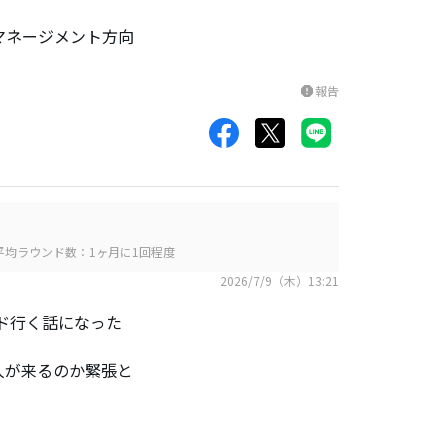
マネージメント方向
報告
report
平均ラウンド数：1ヶ月に1回程度
2026/7/9（木）13:21
ド行く話になった
人が来るのか緊張と
。