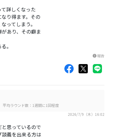
って詳しくなった
になり得ます。その
くなってしまう。
癖があり、その癖ま
ある。
報告
report
平均ラウンド数：1週間に1回程度
2026/7/9（木）16:02
だと思っているので
ブ談義を出来る方は