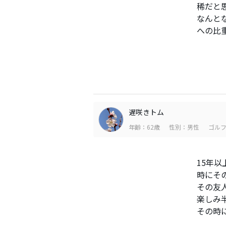
稀だと
なんと
への比
遅咲きトム
年齢：62歳
性別：男性
ゴルフ
15年
時にそ
その友
楽しみ
その時