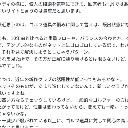
ャディの様に、個人の相談を気軽にできて、回答者もH,Nでは
ないサイトと言うのは貴重だと思います。
最近思うのは、ゴルフ道具の悩みに関して言えば、既出状態に
とも、10年前と比べると重量フローや、バランスの合わせ方、
ど、テンプレ的なものがネット上にゴロゴロしている訳で、わ
、それを見て解決しようとしちゃうパターン。
それを見た所で、その方が正解に辿り着けるとは限らないけど、
事ですしね。
とつは、近年の新作クラブの話題性が低いってもあるかな…。
ヘッドそのものが、あまり進化していないんで、新しいクラブ
低いですよね。
の高い方ならチェックしているけど、一般的なゴルファーの方
上がってるけど、性能は変わってないから、変えても一緒。…
じゃないかな。
ァー減少が騒がれている以上に、ゴルフ道具に対して関心の高
いないと思いますよ。