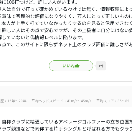
通に100打つけど、詳しい人がいます。
う人は自分で打って確かめているわけでは無く、情報収集によ
る意味で客観的な評価になりやすく、万人にとって正しいもの
、本人が上手く打てていなかったりするのを見ると信用できな
で詳しい人はその点で安心ですが、その上級者に自分にはない
解していないと偽情報レベルに陥ります。
う点で、このサイトに限らずネット上のクラブ評価に難しさが
いいね
1
件
歴：16年～20年
平均ヘッドスピード：41m/s～45m/s
平均スコア：85～89
、自称クラブに精通しているアベレージゴルファーの立ち位置
クラブ競技などで同伴する片手シングルと呼ばれる方でもクラ