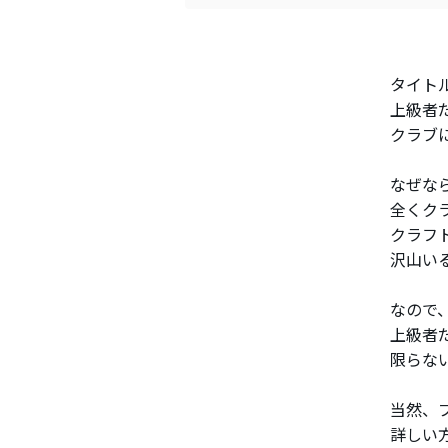
タイト
上級者
クラブ
なぜな
全くク
クラフ
沢山い
なので
上級者
限らな
当然、
詳しい