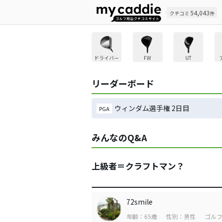
54,043
クチコミ
件
ドライバー
FW
UT
リーダーボード
ウィンダム選手権 2日目
PGA
みんなのQ&A
上級者＝クラフトマン？
72smile
年齢：65歳
性別：男性
ゴルフ