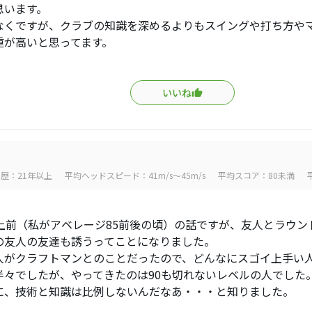
思います。
なくですが、クラブの知識を深めるよりもスイングや打ち方や
重が高いと思ってます。
いいね
歴：21年以上
平均ヘッドスピード：41m/s～45m/s
平均スコア：80未満
以上前（私がアベレージ85前後の頃）の話ですが、友人とラウン
の友人の友達も誘うってことになりました。
人がクラフトマンとのことだったので、どんなにスゴイ上手い
半々でしたが、やってきたのは90も切れないレベルの人でした
に、技術と知識は比例しないんだなあ・・・と知りました。