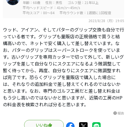
年齢：68歳
性別：男性
ゴルフ歴：21年以上
平均ヘッドスピード：41m/s～45m/s
平均スコア：80～84
平均ラウンド数：1週間に1回程度
2023/8/28（月）19:05
ウッド、アイアン、そしてパターのグリップ交換も自分で行
っている者です。グリップも量販店の正規価格で買うと結
構高いので、ネットで安く購入して差し替えています。な
お、パターのグリップはスーパーストロークを使っていま
す。古いグリップを専用カッターで切って外して、新しいグ
リップを差して自分なりにスクエアになるよう微調整して
暫く待ってから、再度、自分なりにスクエアに微調整すれ
ば完了です。恐らくグリップを量販店で購入した場合に
は、それなりの追加料金で差し替えてくれるのではないか
と思います。なお、専門のゴルフ工房だと差し替え料金は
もう少し高いのではないかと思いますが、近隣の工房のHP
の料金表を検索されれば分ると思います。
報告
report
いいね