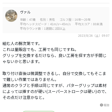
ヴァル
年齢：47歳
性別：男性
ゴルフ歴：16年～20年
平均ヘッドスピード：41m/s～45m/s
平均スコア：80未満
平均ラウンド数：1週間に2回以上
2023/8/26（土）09:07
組む人の腕次第です。
これは量販店でも、工房でも同じですね。
グリップを交換するだけなら、良い工房を探す方が手間じ
ゃないかと思います。
取り付け直後は微調整できるし、自分で交換してもそこま
で難しい作業ではありません。
通常のクラブと手順は同じですが、パターグリップは素材
によっては挿すのが硬い(スーパーストロークは硬い)ので、
その点だけ注意かなと。
報告
report