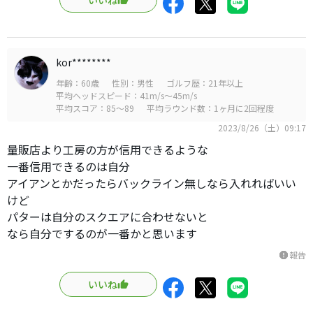
いいね
kor********
年齢：60歳
性別：男性
ゴルフ歴：21年以上
平均ヘッドスピード：41m/s～45m/s
平均スコア：85～89
平均ラウンド数：1ヶ月に2回程度
2023/8/26（土）09:17
量販店より工房の方が信用できるような
一番信用できるのは自分
アイアンとかだったらバックライン無しなら入れればいい
けど
パターは自分のスクエアに合わせないと
なら自分でするのが一番かと思います
報告
report
いいね