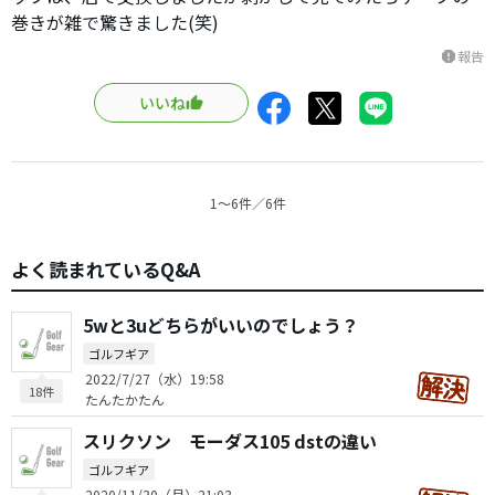
巻きが雑で驚きました(笑)
報告
report
いいね
1〜6件／6件
よく読まれているQ&A
5wと3uどちらがいいのでしょう？
ゴルフギア
2022/7/27（水）19:58
18件
たんたかたん
スリクソン モーダス105 dstの違い
ゴルフギア
2020/11/30（月）21:03