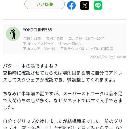
いいね
YOKOCHIN5555
年齢：51歳
性別：男性
ゴルフ歴：16年～20年
平均ヘッドスピード：41m/s～45m/s
平均スコア：90～99
平均ラウンド数：1ヶ月に1回程度
2023/8/26（土）08:36
パター一本の話ですよね？
交換時に確認させてもらえば溶剤固まる前に自分でアドレ
スしてスクウェアか確認でき、微調整してくれますよ。
ちなみに半年前の話ですが、スーパーストロークは品不足
で入荷待ちの店が多く、なぜかネットではすぐ入手できま
した。
自分でグリップ交換しましたが結構簡単でした。前のグリ
ップは、店で交換しましたが剥がして見てみたらテープの