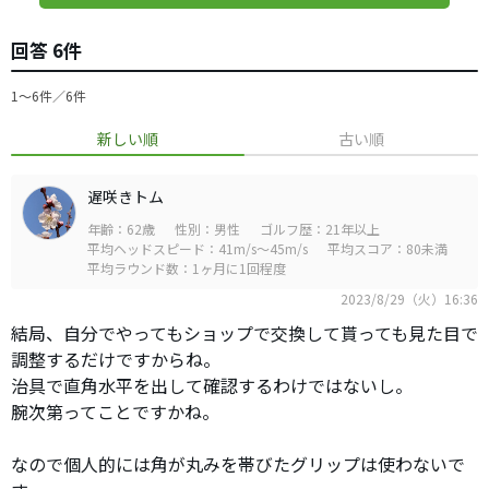
回答 6件
1〜6件／6件
新しい順
古い順
遅咲きトム
年齢：62歳
性別：男性
ゴルフ歴：21年以上
平均ヘッドスピード：41m/s～45m/s
平均スコア：80未満
平均ラウンド数：1ヶ月に1回程度
2023/8/29（火）16:36
結局、自分でやってもショップで交換して貰っても見た目で
調整するだけですからね。
治具で直角水平を出して確認するわけではないし。
腕次第ってことですかね。
なので個人的には角が丸みを帯びたグリップは使わないで