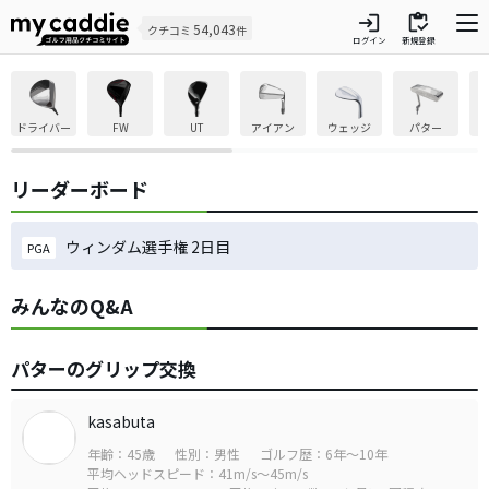
login
inventory
54,043
クチコミ
件
ログイン
新規登録
ドライバー
FW
UT
アイアン
ウェッジ
パター
リーダーボード
ウィンダム選手権 2日目
PGA
みんなのQ&A
パターのグリップ交換
kasabuta
年齢：45歳
性別：男性
ゴルフ歴：6年～10年
平均ヘッドスピード：41m/s～45m/s