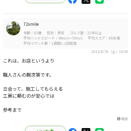
72smile
年齢：65歳
性別：男性
ゴルフ歴：21年以上
平均ヘッドスピード：46m/s～50m/s
平均スコア：80未満
平均ラウンド数：1週間に1回程度
2023/8/26（土）10:50
これは、お店というより
職人さんの腕次第です。
立会って、施工してもらえる
工房に頼むのが安心では
参考まで
報告
report