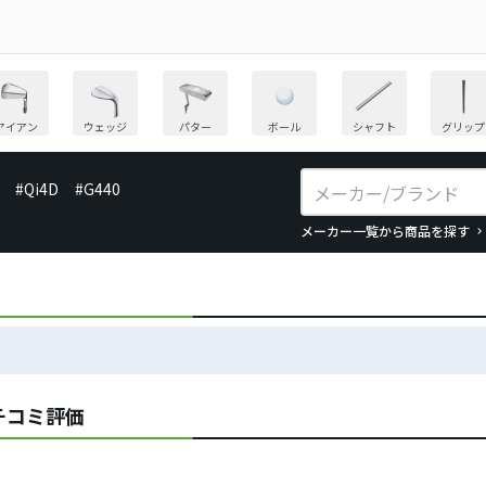
アイアン
ウェッジ
パター
ボール
シャフト
グリップ
#Qi4D
#G440
メーカー一覧から商品を探す
クチコミ評価