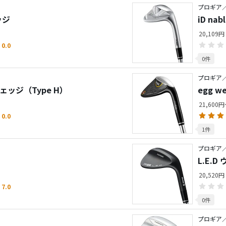
プロギア／i
ッジ
iD na
20,109円
0.0
0件
プロギア／
ーウェッジ（Type H）
egg w
21,600
0.0
1件
プロギア
L.E.D
20,520円
7.0
0件
プロギア／