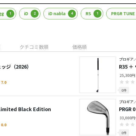
gg
iD
iD nabla
RS
PRGR TUNE
1
2
4
1
順
クチコミ数順
価格順
プロギア／R
ェッジ（2026）
R35 
25,300円
7.0
0件
プロギア／P
mited Black Edition
PRGR
33,000
0.0
0件