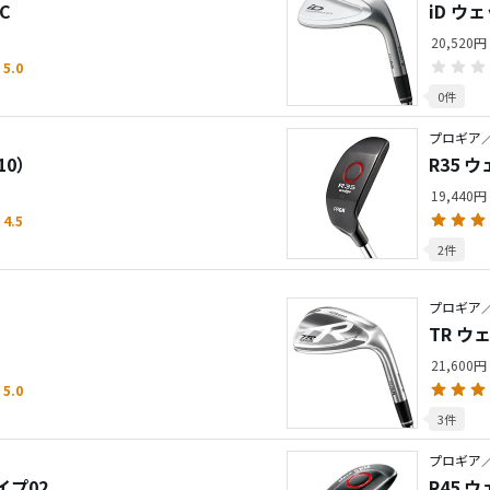
C
iD ウ
20,520
5.0
0件
プロギア／R
10）
R35 
19,440円
4.5
2件
プロギア／
TR ウ
21,600
5.0
3件
プロギア
イプ02
R45 