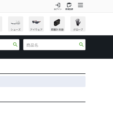
login
inventory
ログイン
新規登録
シューズ
アイウェア
距離計測器
グローブ
search
search