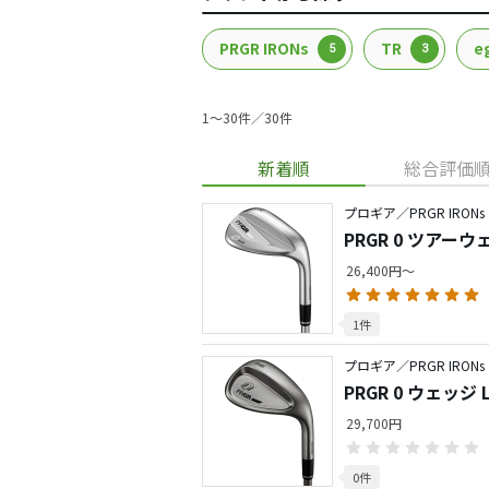
PRGR IRONs
TR
e
5
3
1〜30件／30件
新着順
総合評価
プロギア／PRGR IRONs
PRGR 0 ツアーウ
26,400円～
1件
プロギア／PRGR IRONs
PRGR 0 ウェッジ Li
29,700円
0件