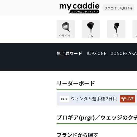
54,037
クチコミ
件
ドライバー
FW
UT
急上昇ワード
#JPX ONE
#ONOFF AKA
リーダーボード
ウィンダム選手権 2日目
LIVE
PGA
プロギア(prgr)／ウェッジの
ブランドから探す