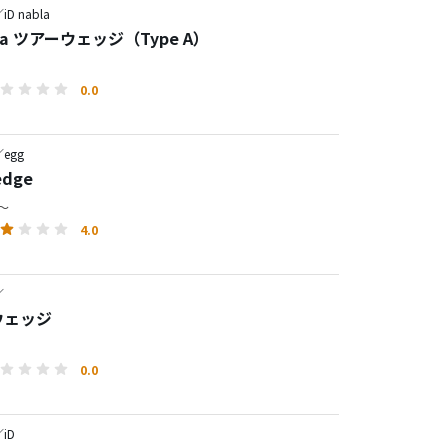
D nabla
bla ツアーウェッジ（Type A）
0.0
egg
edge
円～
4.0
／
 ウェッジ
0.0
iD