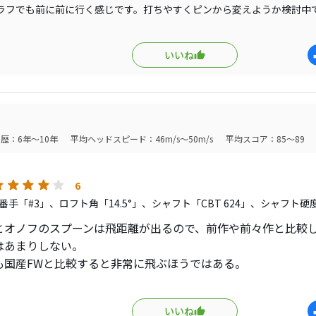
ラフでも前に前に行く感じです。打ちやすくピンから変えようか検討中
いいね
歴：6年～10年
平均ヘッドスピード：46m/s～50m/s
平均スコア：85～89
6
番手「#3」、ロフト角「14.5°」、シャフト「CBT 624」、シャフト硬
とオノフのスプーンは飛距離が出るので、前作や前々作と比較
はあまりしない。
も国産FWと比較すると非常に飛ぶほうではある。
悪くないし、デザインもかっこいいし、あとなにか特徴があれ
のところは買い替えるまでの気持ちには至らないのが正直なと
いいね