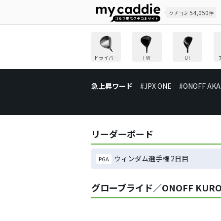
54,050
クチコミ
件
ドライバー
FW
UT
急上昇ワード
#JPX ONE
#ONOFF AKA
リーダーボード
ウィンダム選手権 2日目
PGA
グローブライド／ONOFF KUR