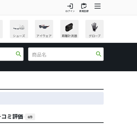
login
inventory
ログイン
新規登録
シューズ
アイウェア
距離計測器
グローブ
search
search
クチコミ評価
6件