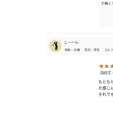
で無く
しーーん
年齢：40歳
性別：男性
ゴルフ
【試打】
もとも
た感じ
それで
打感も
ど、今