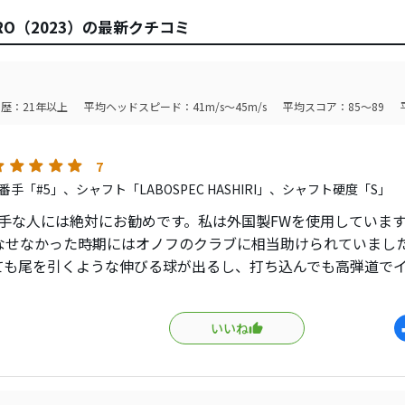
RO（2023）の最新クチコミ
歴：21年以上
平均ヘッドスピード：41m/s～45m/s
平均スコア：85～89
7
手「#5」、シャフト「LABOSPEC HASHIRI」、シャフト硬度「S」
苦手な人には絶対にお勧めです。私は外国製FWを使用しています
なせなかった時期にはオノフのクラブに相当助けられていまし
も尾を引くような伸びる球が出るし、打ち込んでも高弾道で
目指して転がって行ってくれます。外国製FWのような気まぐれ
償に不安定さを感じさせません。このクラブ（赤の方がより簡
いいね
から外国製に移行するステップアップにもお勧めです。
さくて硬いヘッドですが、シャフトが優秀な所為かコントロ
躊躇している100切りを安定して目指す人にはこれが良いですよ
です。