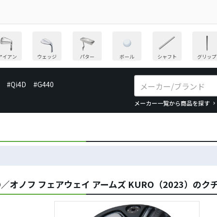
アイアン
ウェッジ
パター
ボール
シャフト
グリップ
#Qi4D
#G440
メーカー一覧から商品を探す
O／オノフ フェアウェイ アームズ KURO（2023）の