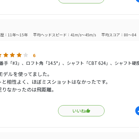
歴：11年～15年
平均ヘッドスピード：41m/s～45m/s
平均スコア：80～84
6
番手「#3」、ロフト角「14.5°」、シャフト「CBT 624」、シャフト硬
年モデルを使ってました。
トと相性よく、ほぼミスショットはなかったです。
足りなかったのは飛距離。
のローグST LSの4Wに負けてましたので、売却しました。
デルも試打した限りでは変わりません。2019モデルの方が飛ん
いいね
の頃はKプロが使って話題になったチタン製です。仕方ないかな