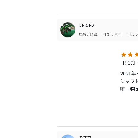
DEION2
年齢：61歳
性別：男性
ゴルフ
【試打】
2021
シャフ
唯一物
キャロ
このモ
す。あ
キネマ