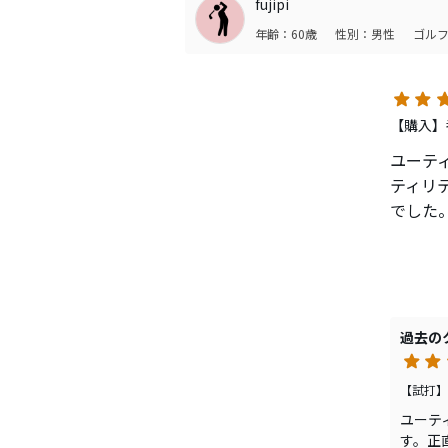
fujipi
年齢：60歳
性別：男性
ゴルフ
【購入】番
ユーテ
ティリ
でした
ゆっく
色々な
過去の
【試打】番
ユーテ
す。正