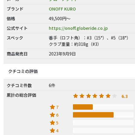
ブランド
ONOFF KURO
価格
49,500円～
公式サイト
https://onoff.globeride.co.jp
スペック
番手（ロフト角）：#3（15°）、#5（18°）
クラブ重量：約318g（#3）
商品発売日
2023年9月9日
クチコミの評価
クチコミ件数
6件
累計の総合評価
6.3
star
7
star
6
star
5
star
4