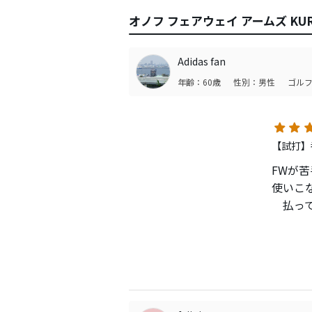
オノフ フェアウェイ アームズ KU
Adidas fan
年齢：60歳
性別：男性
ゴルフ
【試打】番
FWが
使いこ
払って
ーンを
発の代
深めて
黒は小
FWを
えたい