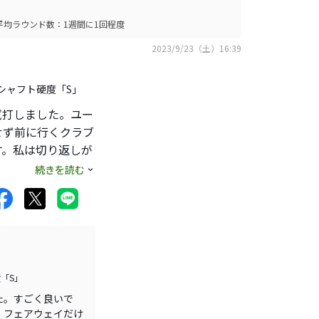
平均ラウンド数：1週間に1回程度
2023/9/23（土）16:39
」、シャフト硬度「S」
試打しました。ユー
せず前に行くクラブ
す。私は切り返しが
シャフトも純正で
続きを読む
度「S」
た。すごく良いで
。フェアウェイだけ