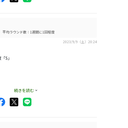
平均ラウンド数：1週間に1回程度
2023/9/9（土）20:24
度「S」
続きを読む
でいる感強いで
。