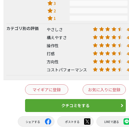
star
3
star
2
star
1
カテゴリ別の評価
4
やさしさ
4
構えやすさ
4
操作性
4
打感
4
方向性
4
コストパフォーマンス
マイギアに登録
お気に入りに登録
クチコミをする
シェアする
ポストする
LINEで送る