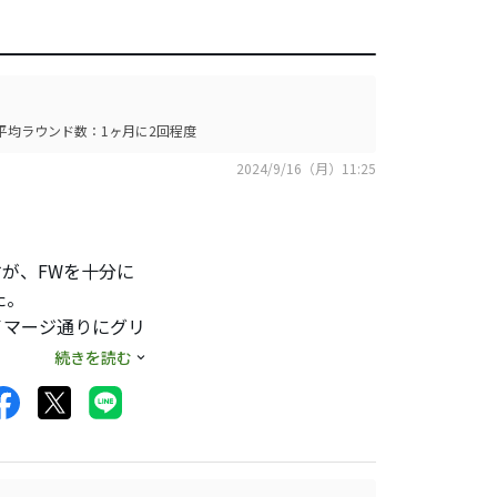
平均ラウンド数：1ヶ月に2回程度
2024/9/16（月）11:25
が、FWを十分に
た。
イマージ通りにグリ
な球が出たり、一
続きを読む
単ですが）で自信を
ールもし易いです。
って大きな声で教