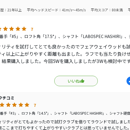
歴：21年以上
平均ヘッドスピード：41m/s～45m/s
平均スコア：80未満
7
手「#5」、ロフト角「17.5°」、シャフト「LABOSPEC HASHIRI
ィリティを試打してとても良かったのでフェアウェイウッドも
ティ以上に上がりやすく距離も出ました。ラフでも当たり負け
。結果購入しました。今回5Wを購入しましたが3Wも検討中で
りのタイプでフイッティングでシャフトを選んで貰いました。
タイプがあるのでフイッティングして貰う事をお勧めします。
いいね
クチコミ
7
手「#3」、ロフト角「14.5°」、シャフト「LABOSPEC HASHIRI」、シャフト硬
ィリティがとてもよかったので試打クラブを借りてラウンドで試しまし
直ここまで打ちやすくて上がりやすいクラブとは思っていませんでした