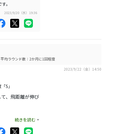
です。
2023/9/20（水）19:36
平均ラウンド数：2か月に1回程度
2023/9/22（金）14:50
度「S」
して、飛距離が伸び
ば買おうと思うけ
続きを読む
ころ。