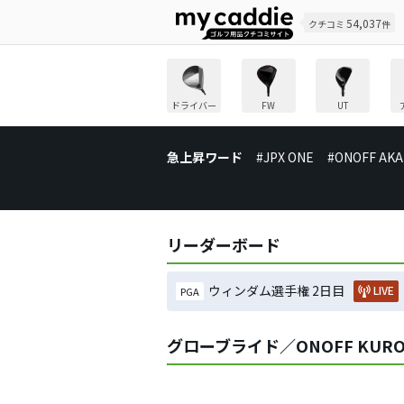
54,037
クチコミ
件
ドライバー
FW
UT
急上昇ワード
#JPX ONE
#ONOFF AKA
リーダーボード
ウィンダム選手権 2日目
LIVE
PGA
グローブライド／ONOFF KUR