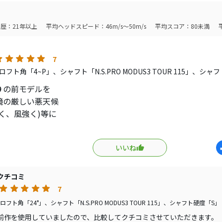
らなさを考えても
バランス調整できる点も含め
歴：21年以上
平均ヘッドスピード：46m/s～50m/s
平均スコア：80未満
アマチュアベストアイアンと
しまいました
7
から調整する楽しみもあり
フト角「4~P」、シャフト「N.S.PRO MODUS3 TOUR 115」、シャ
き合いになる事間違いなし
９の前モデルを
境の厳しい悪天候
く、風強く)等に
てましたので、
ルとの比較で
いいね
り良くなり、
~Pの番手間の縦距離がより、整い精度が上がったように思います
クチコミ
で
7
フト角「24°」、シャフト「N.S.PRO MODUS3 TOUR 115」、シャフト硬度「S」
前作を使用していましたので、比較してクチコミさせていただきます。