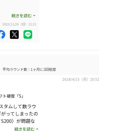
続きを読む
2023/11/26（日）21:21
平均ラウンド数：1ヶ月に2回程度
2024/4/15（月）20:52
ャフト硬度「S」
をカスタムして数ラウ
下がってしまったの
S200）が問題な
クゴールド120の
続きを読む