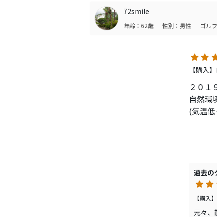
人と被
72smile
ヘッド
年齢：62歳
性別：男性
ゴルフ
これが
思って
買って
【購入】ロ
長い付
２０１
自然環
(気温低
使用し
今モデ
打感よ
特に7
過去の
参考ま
【購入】ロ
元々、