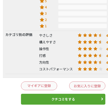
star
5
star
4
star
3
star
2
star
1
カテゴリ別の評価
4
やさしさ
4
構えやすさ
4
操作性
4
打感
4
方向性
4
コストパフォーマンス
マイギアに登録
お気に入りに登録
クチコミをする