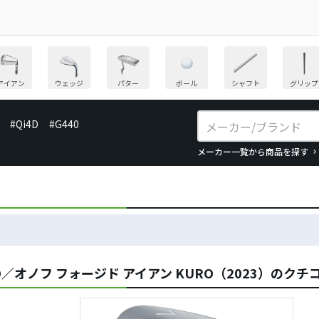
アイアン
ウェッジ
パター
ボール
シャフト
グリップ
#Qi4D
#G440
メーカー一覧から商品を探す
O／オノフ フォージド アイアン KURO（2023）のクチ