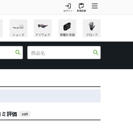
login
inventory
ログイン
新規登録
シューズ
アイウェア
距離計測器
グローブ
search
search
コミ評価
16件