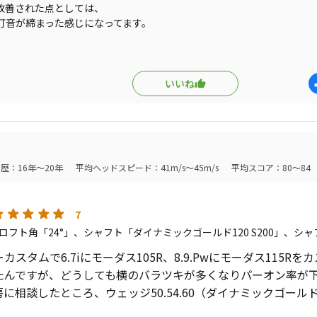
改善された点としては、
打音が締まった感じになってます。
弾道になり、落下角度が増えたことで
グリーンでも止まり易くなった。
いいね
歴：16年～20年
平均ヘッドスピード：41m/s～45m/s
平均スコア：80～84
7
ロフト角「24°」、シャフト「ダイナミックゴールド120 S200」、シ
カスタムで6.7iにモーダス105R、8.9.Pwにモーダス115R
たんですが、どうしても横のバラツキが多くなりパーオン率が
に相談したところ、ウェッジ50.54.60（ダイナミックゴールド
てるのでウェッジのように振れないか相談した結果、ダイナミッ