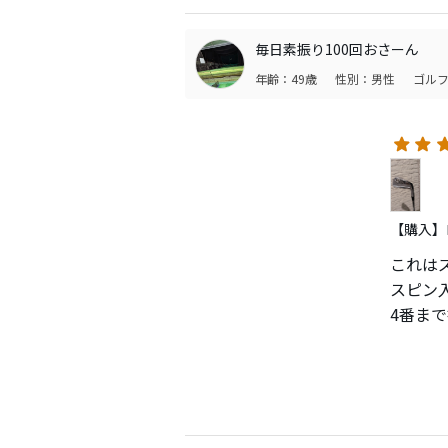
・飛距
しっかり
毎日素振り100回おさーん
SC4）
年齢：49歳
性別：男性
ゴルフ
・顔
トップ
ます。
操作性
私でも
【購入】ロ
オノフ
これは
ずっと
スピン
4番ま
何より
不自然
ライバ
この衝撃