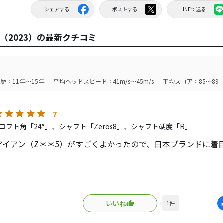
シェアする
ポストする
LINEで送る
O（2023）の最新クチコミ
歴：11年～15年
平均ヘッドスピード：41m/s～45m/s
平均スコア：85～89
7
ロフト角「24°」、シャフト「Zeros8」、シャフト硬度「R」
アイアン（Z＊＊5）がすごくよかったので、日本ブランドに着
は思えない打感でとても良いです。軟鉄の柔らかさとまでは言
いいね
1
件
ある軟鉄って感じです。
P＊9＊（2025）の柔らかさとは種類が違うように感じました。