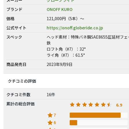
ブランド
ONOFF KURO
価格
121,000円（5本）～
公式サイト
https://onoff.globeride.co.jp
スペック
ヘッド素材：特殊バネ鋼SAE8655圧延材フ
鉄
ロフト角（#7）：32°
ライ角（#7）：61.5°
商品発売日
2023年9月9日
クチコミの評価
クチコミ件数
16件
累計の総合評価
6.9
star
7
star
6