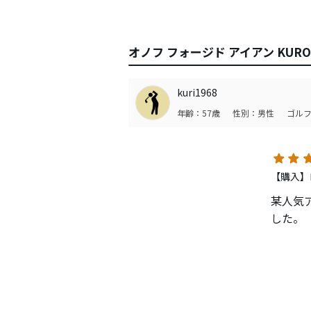
オノフ フォージド アイアン KUR
kuri1968
年齢：57歳
性別：男性
ゴルフ
【購入】
某人気
した。
・打感
中空と
ド感の
T社の