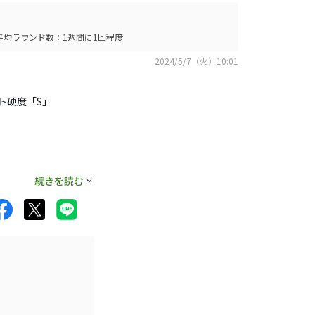
平均ラウンド数：1週間に1回程度
2024/5/7（火）10:01
フト硬度「S」
続きを読む
!