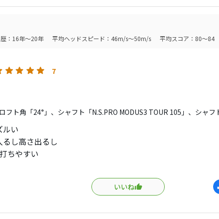
離・弾道
高さが出ますし、距離も出ます。スピンも6,000rpmは入りま
歴：16年～20年
平均ヘッドスピード：46m/s～50m/s
平均スコア：80～84
ブレードが厚めで安心感があります。トゥ側が角張っているせ
（野暮ったくない）とても構えやすいです。
7
普通に曲げられましたので、操作性は悪くないと思います。
フト角「24°」、シャフト「N.S.PRO MODUS3 TOUR 105」、シャ
のクラブは初ですが、かなり気に入りました。T社のアイアン
ズルい
外ブラばかり使っていましたが、日本ブランド改めていいです
入るし高さ出るし
で打ちやすい
振った分だけ飛び
なぶっ飛びが無いのが最高
いいね
ルには絶対教えたくない
はzx5mk2以来