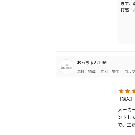
まず、
打感・
より高
固めの
おっちゃん1969
年齢：55歳
性別：男性
ゴルフ
【購入】
メーカー
ンドし
で、工房
く振れ