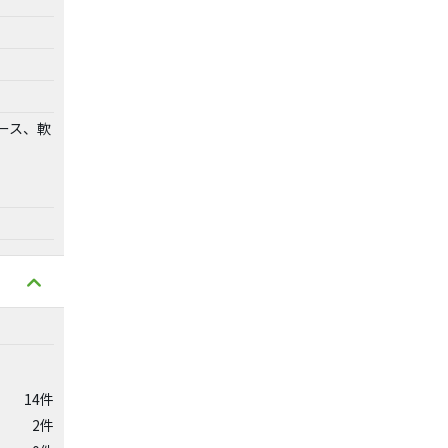
ェース、軟
14件
2件