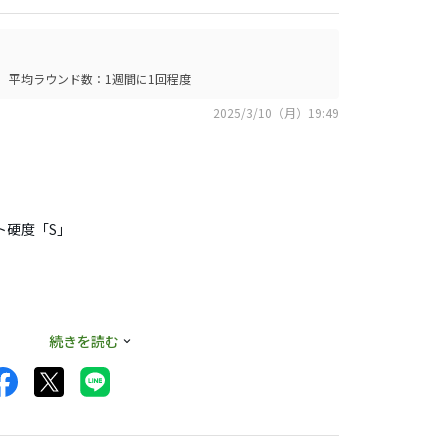
す。（#7I、測定器
平均ラウンド数：1週間に1回程度
2025/3/10（月）19:49
いかシャープに見え
フト硬度「S」
は手放しました。
ね。
続きを読む