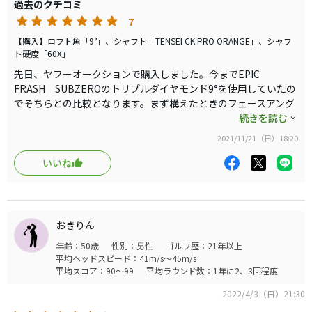
過去のクチコミ
がマッチングがいいようです。フック系の持ち玉なのです
7
がこの組み合わせは更に左に行きにくいのでそこもマッチ
していると思います。ROGUE ST triple diamondも注視し
【購入】ロフト角「9°」、シャフト「TENSEI CK PRO ORANGE」、シャフ
ト硬度「60X」
ていますがもうしばらくこの組み合わせで頑張りたいと思
先日、ヤフーオークションで購入しました。今までEPIC
います。
FRASH SUBZEROのトリプルダイヤモンド9°を使用していたの
でそちらとの比較となります。まず構えたときのフェースアング
ルですがEPIC FLASH SUBZERO&#9830;&#9830;&#9830;はやや
続きを読む
開いていたのですがEPIC SPEED &#9830;&#9830;&#9830;LSは
2021/11/21（日）18:20
ほぼストレートで上から見た感じは真っすぐ構えやすくなってお
り個人的には良くなった印象。当方フック系が持ち球でEPIC
いいね
FRASH SUBZERO&#9830;&#9830;&#9830;よりさらに左に行き
にくいようです。それでいて右にスッポぬけず直進性が上がって
います。打感は、EPIC SPEED LS&#9830;&#9830;&#9830;＞
EPIC FRASH SUBZERO&#9830;&#9830;&#9830;＞EPIC FLASH
おきりん
SUBZERO通常品となります。EPIC FLASH
年齢：50歳
性別：男性
ゴルフ歴：21年以上
SUBZERO&#9830;&#9830;&#9830;も通常市販品と比べれば相
平均ヘッドスピード：41m/s～45m/s
当柔らかく感じましたがEPIC SPEED
平均スコア：90～99
平均ラウンド数：1年に2、3回程度
&#9830;&#9830;&#9830;LSのほうが更に柔らかくなり、かなり
向上していると思います。弾道ですがボールの上がり方はEPIC
2022/4/3（日）21:30
FRASH SUBZERO&#9830;&#9830;&#9830;のほうが少し高く上