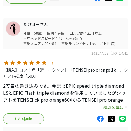
たけぼーさん
年齢：58歳
性別：男性
ゴルフ歴：21年以上
平均ヘッドスピード：46m/s～50m/s
平均スコア：80～84
平均ラウンド数：1ヶ月に1回程度
2022/7/27（水）14:41
7
【購入】ロフト角「9°」、シャフト「TENSEI pro orange 1k」、シ
ャフト硬度「50X」
2度目の書き込みです。今までEPIC speed triple diamond
LSとEPIC Flash triple diamondを併用していましたがシャ
フトをTENSEI ck pro orange60XからTENSEI pro orange
1k 50Xに変更したところ、EPIC speedのほうが飛距離、方
続きを読む
向性もアップしました。(5ヤードほど飛距離アップ)EPIC
いいね
Flashのほうはなぜかスイングイメージと出玉が一致しませ
んでした。やはり新しいヘッドと新しいシャフトとのほう