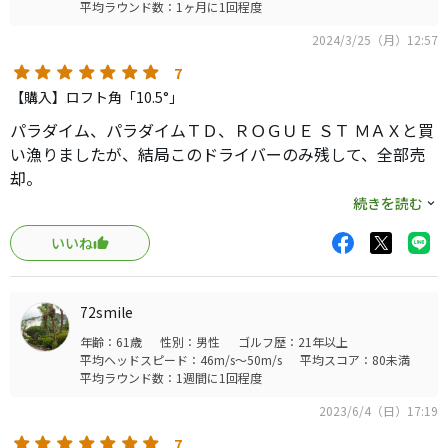
平均ラウンド数：1ヶ月に1回程度
良い当たりだと50Y先辺りまでと言った感じで違った景色を
2024/3/25（月）12:57
見せてくれました。
7
ちょい飛ばし屋な気分を味合わせてくれる良いドライバー
【購入】ロフト角「10.5°」
でスーパーサブとして使用して行くつもりです。
パラダイム、パラダイムＴＤ、ＲＯＧＵＥ ＳＴ ＭＡＸと買
い漁りましたが、結局このドライバーのみ残して、全部売
却。
続きを読む
パラダイム:何故かソール後方でのダフリが頻発。ネジ式の
いいね
錘でなく、バランス調整が少し面倒。
パラダイムＴＤ:地面に置いた時の座りが悪く、常に飛球線
へのセットアップが必要。打感と打音は良好。試打るの石
72smile
井プロが言う引っかけ頻発は余り出ず。
年齢：61歳
性別：男性
ゴルフ歴：21年以上
ＲＯＧＵＥ ＳＴ ＭＡＸ:トップブレードは真っ直ぐ飛球線方
平均ヘッドスピード：46m/s～50m/s
平均スコア：80未満
向を向いているが、フェースの形が悪いのか、フックフェ
平均ラウンド数：1週間に1回程度
ースに見えて気持ちが悪い。打感と打音は良好。錘調整が
2023/6/4（日）17:19
できす、６Ｓシャフトでも３２０ぐらいと重すぎ。
エピックスピードＴＤ:地面に置いた時の座りが最高。ＴＤ
7