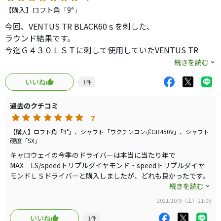
だが、比較的シャローフェースで優しさを感じる。テンセ
【購入】ロフト角「9°」
イオレンジとのマッチングも良い。
今回、VENTUS TR BLACK60ｓを刺した、
ラウンド結果です。
これにテンセイオレンジの７０Ｓを装着。錘は前後純正で
今迄Ｇ４３０ＬＳＴに刺して使用していたVENTUS TR
１６グラム→６グラムにして、バランス約１.５ポイント、
BLACK60ｓが気に入って、ヘッドを替えてラウンドしてみ
続きを読む
３１４グラムにしています。
たところ、飛距離・方向性・打感共に
打感、打音は他と比較して、ベストというわけではありま
いいね
1
件
Ｇ４３０ＬＳＴを上回る結果となりました。
せんが、構えやすさは圧倒的なベストです。
このシャフトとヘッドの相性ベリーグッドでした。
是非どもショップで試してみて欲しいと思います。
過去のクチコミ
7
参考まで
【購入】ロフト角「9°」、シャフト「ワクチンコンポGR450V」、シャフト
硬度「SX」
キャロウェイの今季のドライバーは本当に当たり年で
MAX LS/speedトリプルダイヤモンド・speedトリプルダイヤ
モンドＬＳドライバーと購入しましたが、どれも良かったです。
強いて言えば、トリプルダイヤモンド2機種は
続きを読む
ノーマルより、打感の面で柔らかく心地良くその中でもＬＳドラ
2021/10/9（土）21:06
イバーは飛距離が一番安定感ありました。
いいね
1
件