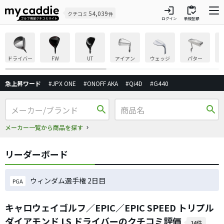
login
inventory
54,039
クチコミ
件
ログイン
新規登録
ドライバー
FW
UT
アイアン
ウェッジ
パター
急上昇ワード
#JPX ONE
#ONOFF AKA
#Qi4D
#G440
search
search
メーカー一覧から商品を探す
リーダーボード
ウィンダム選手権 2日目
PGA
キャロウェイゴルフ／EPIC／EPIC SPEED トリプル
ダイアモンド LS ドライバーのクチコミ評価
14件