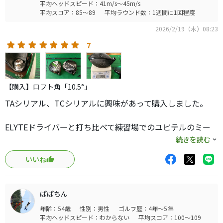
平均ヘッドスピード：41m/s～45m/s
平均スコア：85～89
平均ラウンド数：1週間に1回程度
2026/2/19（木）08:23
7
【購入】ロフト角「10.5°」
TAシリアル、TCシリアルに興味があって購入しました。
ELYTEドライバーと打ち比べて練習場でのユピテルのミー
ト率が高めに出るのでラウンドでも使用しました。
続きを読む
いいね
硬めのELYTEと違って打感は柔らかいし、良く飛びます。
IP旗が220Y付近のゴルフ場でELYTEだとこの時期は越える
ぱぱちん
かちょい越えるぐらいの飛距離ですが、EPICは当たりが悪
年齢：54歳
性別：男性
ゴルフ歴：4年～5年
くても余裕でオーバー。
平均ヘッドスピード：わからない
平均スコア：100～109