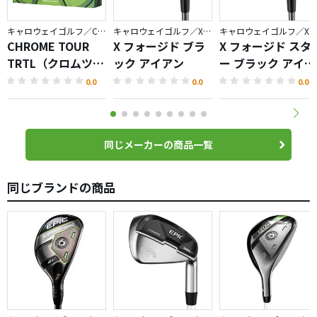
キャロウェイゴルフ／CHROME
キャロウェイゴルフ／X FORGED
キャロウェイゴルフ／X FORGED
CHROME TOUR
X フォージド ブラ
X フォージド スタ
TRTL（クロムツア
ック アイアン
ー ブラック アイア
ータートル）ボー
ン
0.0
0.0
0.0
ル
同じメーカーの商品一覧
同じブランドの商品