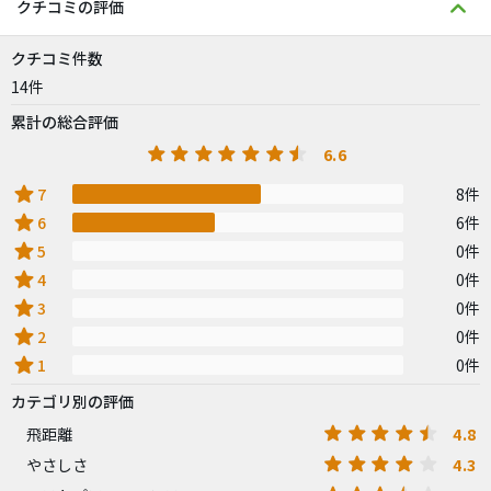
クチコミの評価
クチコミ件数
14件
累計の総合評価
6.6
star
7
8件
star
6
6件
star
5
0件
star
4
0件
star
3
0件
star
2
0件
star
1
0件
カテゴリ別の評価
4.8
飛距離
4.3
やさしさ