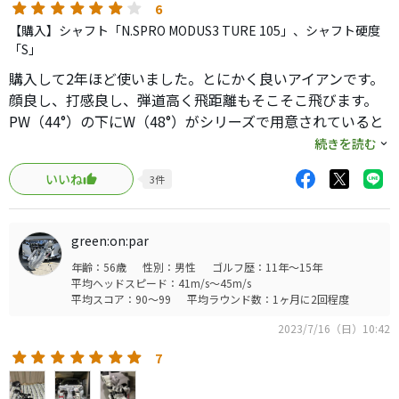
120等のスペックを愛用していて、
6
飛距離不足を感じてのシャフトを軽くして何とかしたいと
【購入】シャフト「N.SPRO MODUS3 TURE 105」、シャフト硬度
思っている人には、
「S」
T100SにNS105Tの組み合わせはすごくマッチするのではな
購入して2年ほど使いました。とにかく良いアイアンです。
いかと思います。
顔良し、打感良し、弾道高く飛距離もそこそこ飛びます。
PW（44°）の下にW（48°）がシリーズで用意されていると
ころも気に入っています。
続きを読む
2023年モデルはT150と名前を変えて出ましたね。
いいね
3
件
現物見ましたが、T200とコンボしても違和感が出ないよう
にちょっとポテッとしたように見えました。
私はこの顔が気に入っているので買い替えの予定はないで
green:on:par
す。
年齢：56歳
性別：男性
ゴルフ歴：11年～15年
平均ヘッドスピード：41m/s～45m/s
平均スコア：90～99
平均ラウンド数：1ヶ月に2回程度
2023/7/16（日）10:42
7