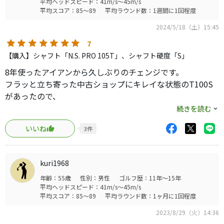
平均ヘッドスピード：41m/s～45m/s
平均スコア：85～89
平均ラウンド数：1週間に1回程度
2024/5/18（土）15:45
7
【購入】シャフト「N.S. PRO 105T」、シャフト硬度「S」
8年使ったアイアンから久しぶりのチェンジです。
フラッと立ち寄った中古ショップにキレイな状態のT100S
があったので、
全然買う気もなかったのに試打させたもらうと、
続きを読む
すごく振りやすいしヒットした時の打感もとても良く、
いいね
3
件
キレイなのになぜかすごく安かったので思わず購入してし
まいました。
NS105Tというタイトリスト用のシャフトが程よく柔らかく
kuri1968
て振りやすく、
年齢：55歳
性別：男性
ゴルフ歴：11年～15年
ロフトは少し立っていますが弾道は普通に上がります。
平均ヘッドスピード：41m/s～45m/s
6番7番はヘッド素材も変えているのでちょっと弾く感じの
平均スコア：85～89
平均ラウンド数：1ヶ月に1回程度
感触がありますがそれも心地いいです。
2023/8/29（火）14:36
鍛造キャビティアイアンでシャフトがDGS200やモーダス