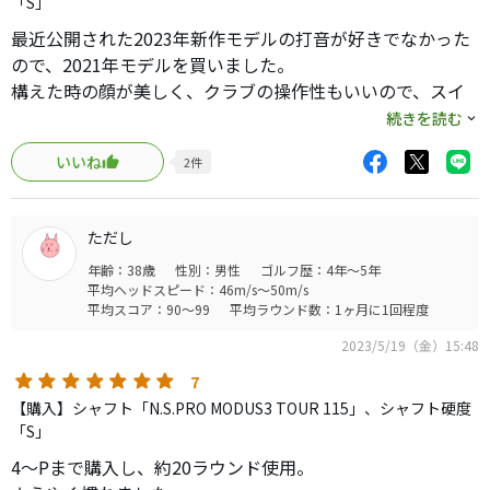
気に入り過ぎて、改めてブリーフィングのキャディバック
「S」
からカバー等全部揃えてしまいました。
最近公開された2023年新作モデルの打音が好きでなかった
大変、気に入って使用しています。
ので、2021年モデルを買いました。
構えた時の顔が美しく、クラブの操作性もいいので、スイ
ングイメージが出やすく満足しています。
続きを読む
ロフトの立っているT200の方が飛距離は出やすいのでしょ
いいね
2
件
うが、私の場合はT100Sの方が安心してしっかり振れるの
で、飛距離性能でのデメリットは感じていません。
ミスショットをしても大きく飛距離は落ちないですし、も
ただし
のすごく曲がることもないです。
年齢：38歳
性別：男性
ゴルフ歴：4年～5年
打感は特別いいとは思いませんが、試打レビューで指摘さ
平均ヘッドスピード：46m/s～50m/s
れるような弾き感は全く気になりません。
平均スコア：90～99
平均ラウンド数：1ヶ月に1回程度
性能面にも満足していますし、なによりヘッド形状が美し
2023/5/19（金）15:48
いので所有感が満たされています。買ってよかったアイアン
です。
7
【購入】シャフト「N.S.PRO MODUS3 TOUR 115」、シャフト硬度
「S」
4〜Pまで購入し、約20ラウンド使用。