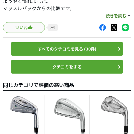
ようやく慣れました。
マッスルバックからの比較です。
まず曲がりにくい。
続きを読む
逆に言えば曲げにくい。
いいね
2
件
しかし、曲げたいショットは1ラウンドに何回あるか。曲が
りにくいことで助かる場合が多々あります。
0.5番手飛びます。それなのに高さがでるのでしっかり止ま
すべてのクチコミを見る (38件)
ります。これはラクです。7番で175打てるのはラク。ライ
ン出しもしやすい。
トップブレードが薄いので構えて違和感無し。
クチコミをする
打感もマッスル並み。
同じカテゴリで評価の高い商品
いまいちフェードが打ちにくいくらいです。
意外にも優しいアイアンです。