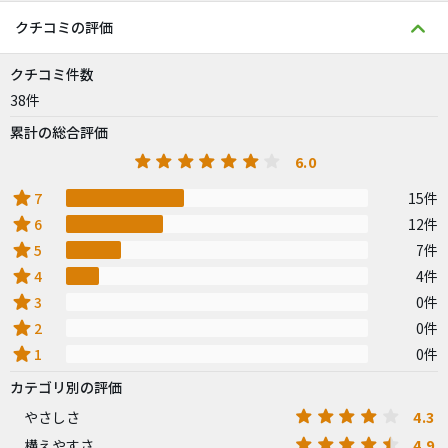
クチコミの評価
クチコミ件数
38件
累計の総合評価
6.0
star
7
15件
star
6
12件
star
5
7件
star
4
4件
star
3
0件
star
2
0件
star
1
0件
カテゴリ別の評価
4.3
やさしさ
4.9
構えやすさ