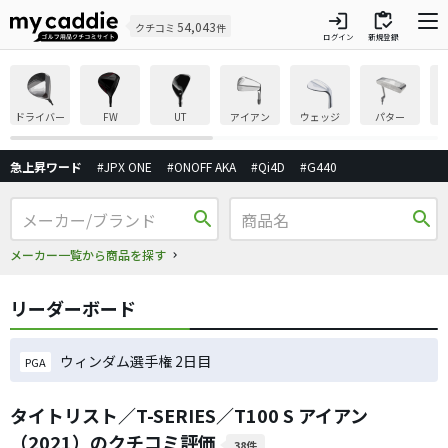
login
inventory
54,043
クチコミ
件
ログイン
新規登録
ドライバー
FW
UT
アイアン
ウェッジ
パター
急上昇ワード
#JPX ONE
#ONOFF AKA
#Qi4D
#G440
search
search
メーカー一覧から商品を探す
リーダーボード
ウィンダム選手権 2日目
PGA
タイトリスト／T-SERIES／T100 S アイアン
（2021）のクチコミ評価
38件