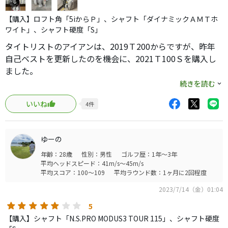
【購入】ロフト角「5iからＰ」、シャフト「ダイナミックＡＭＴホ
ワイト」、シャフト硬度「S」
タイトリストのアイアンは、2019Ｔ200からですが、昨年
自己ベストを更新したのを機会に、2021Ｔ100Ｓを購入し
ました。
どうしても、Ｔ200の中空のポコポコ音が好きになれずに、
続きを読む
買いましたが、シャフトは当初、2019Ｔ200と同様のモー
いいね
4
件
ダスの105ツアーにカスタムしましたが、改めてタイトリス
トのフィッテングを受けてＡＭＴ、ライ角変更の方が良い
と、指導を受けて再度カスタムし直しました。まだ使用し
ゆーの
て半年くらいですが、私の様なエンジイゴルファーでもそ
年齢：28歳
性別：男性
ゴルフ歴：1年～3年
こそこ打てるアイアンです。
平均ヘッドスピード：41m/s～45m/s
改めて、タイトリストの素晴らしさを実感しました。
平均スコア：100～109
平均ラウンド数：1ヶ月に2回程度
タイトリストのドライバーからパターまでの何かを購入予
2023/7/14（金）01:04
定の方は、キチンとフィッテングしてもらってから、購入
された方が良いと
5
思います。
【購入】シャフト「N.S.PRO MODUS3 TOUR 115」、シャフト硬度