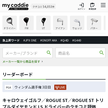
login
inventory
54,053
クチコミ
件
ログイン
新規登録
ドライバー
FW
UT
アイアン
ウェッジ
パター
急上昇ワード
#JPX ONE
#ONOFF AKA
#Qi4D
#G440
search
search
メーカー一覧から商品を探す
リーダーボード
ウィンダム選手権 3日目
LIVE
PGA
キャロウェイゴルフ／ROGUE ST／ROGUE ST トリ
プルダイヤモンド LS ドライバーのクチコミ評価