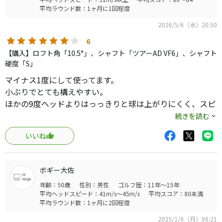
打感はTAシリアルだからなのか、柔らかい中にほんの少し
平均ラウンド数：1ヶ月に1回程度
打ちごたえがある芯のようなものがあり、パラダイムトリ
2026/5/6（水）20:50
プルダイヤモンドの完全な柔らかさではないですがいい感
じです
6
コースに持って行ってないので本筋はわかりませんが、だ
【購入】ロフト角「10.5°」、シャフト「ツアーAD VF6」、シャフト
いたいここの練習場で良かったものはコースでも良かった
硬度「S」
ので、楽しみです
マイナス1度にして使ってます。
ただ、スタンダードポジションでは球は低めです
小ぶりでとても構えやすい。
これから調整を楽しんでいこうと思います
ほかの9度ヘッドよりはっっきりと球は上がりにくく、スピ
ンは少なめで前へ前へ飛んでいく。
続きを読む
ヘッドスピード48〜50くらいで振っているが、それでギリ
いいね
使えているくらいのハードなヘッド。
打点にシビアとまでは言わないが易しくはない。
今まで所有したどんなドライバーよりも初速が出るので今
ボギー大佐
後買い換えることはなさそう。
年齢：50歳
性別：男性
ゴルフ歴：11年～15年
ハードヒッターで、吹け上がらない高初速ヘッドが欲しい
平均ヘッドスピード：41m/s～45m/s
平均スコア：80未満
方はこれ一択だと思う。
平均ラウンド数：1ヶ月に2回程度
初速だけで見れば最新ヘッドにも負けない。
2025/1/6（月）06:21