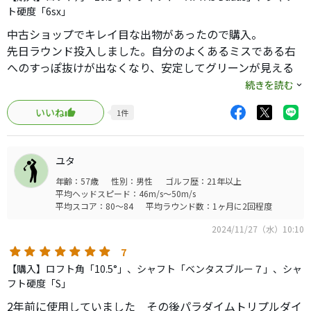
ト硬度「6sx」
中古ショップでキレイ目な出物があったので購入。
先日ラウンド投入しました。自分のよくあるミスである右
へのすっぽ抜けが出なくなり、安定してグリーンが見える
範囲でボールが止まっていました。顔の向きが少し開いて
続きを読む
ますがドローヒッターの自分には左に行かない安心感があ
いいね
1
件
ります。
いい買い物をしました。エース交代です。
ユタ
年齢：57歳
性別：男性
ゴルフ歴：21年以上
平均ヘッドスピード：46m/s～50m/s
平均スコア：80～84
平均ラウンド数：1ヶ月に2回程度
2024/11/27（水）10:10
7
【購入】ロフト角「10.5°」、シャフト「ベンタスブルー７」、シャ
フト硬度「S」
2年前に使用していました その後パラダイムトリプルダイ