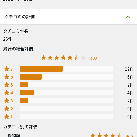
クチコミの評価
クチコミ件数
26件
累計の総合評価
5.8
star
7
12件
star
6
6件
star
5
2件
star
4
4件
star
3
2件
star
2
0件
star
1
0件
カテゴリ別の評価
4.6
飛距離