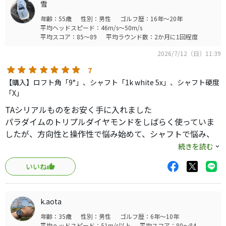
雪
年齢：55歳
性別：男性
ゴルフ歴：16年～20年
平均ヘッドスピード：46m/s～50m/s
平均スコア：85～89
平均ラウンド数：2か月に1回程度
2026/7/12（日）11:39
7
【購入】ロフト角「9°」、シャフト「1k white 5x」、シャフト硬度
「X」
TAシリアルものをお安く手に入れました
パラダイムのトリプルダイヤモンドをしばらく使っていま
したが、方向性と操作性で悩み始めて、シャフトで悩み、
ウェイトで悩みしているうちにこちらのみなさまの口コミ
続きを読む
を拝見し、ローグのトリプルダイヤモンドLSに代えました
いいね
シャフトはパラダイムで使用していたtensei 1k white 5xの
ままですが、一発目から打ちやすさが違う！
持ち球のフェードは気持ちの良い伸びるフェードでパラダ
k.aota
イムの時にどうやっても出せなかったドローが楽に打て
年齢：35歳
性別：男性
ゴルフ歴：6年～10年
る！しかも気持ちよく
平均ヘッドスピード：51m/s以上
平均スコア：80～84