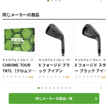
同じメーカーの商品
キャロウェイゴルフ／CHROME
キャロウェイゴルフ／X FORGED
キャロウェイゴルフ／X FORGED
CHROME TOUR
X フォージド ブラ
X フォージド スタ
TRTL（クロムツア
ック アイアン
ー ブラック アイア
ータートル）ボー
ン
0.0
0.0
0.0
ル
同じメーカーの商品一覧