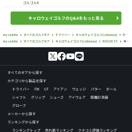
ゴルゴルK
キャロウェイゴルフのQ&Aをもっと見る
my caddie
すべてのゴルフギア
ドライバー
キャロウェイゴルフ(callaway)
ROGUE ST
my caddie
すべてのゴルフギア
キャロウェイゴルフ(callaway)
ROGUE ST
キャロウェイゴルフ／ROGUE ST／ROGUE ST トリプルダイヤモンド LS ドライバーの口コミ評価
すべてのギアから探す
カテゴリから製品を探す
ドライバー
FW
UT
アイアン
ウェッジ
パター
ボール
シャフト
グリップ
シューズ
アイウェア
距離計測器
グローブ
メーカーから探す
ランキングから探す
ランキングトップ
売れ筋ランキング
クチコミ評価ランキング