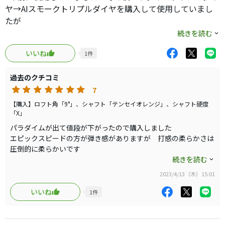
ヤ→AIスモークトリプルダイヤを購入して使用していまし
たが
中古ショップでエボ４が入った格安のローグを発見して購
続きを読む
入しました
いいね
1
件
打感の柔らかさはダントツでこれです
1発の飛距離はパラダイムトリプルダイヤですが、安定感や
過去のクチコミ
打感はローグLSトリプルダイヤが一番良いです
7
AIスモークトリプルダイヤもミスに強く悪くないですが
個人的に振りやすいのはローグですね
【購入】ロフト角「9°」、シャフト「テンセイオレンジ」、シャフト硬度
「X」
結局 ローグがエースに帰り咲きました
パラダイムが出て値段が下がったので購入しました
振りやすく、ミスにも強く打感も良いし飛距離もアベレー
エピックスピードの方が弾き感がありますが 打感の柔らかさは
ジで考えれば10ヤード伸びるとかはあり得ないので 振り
圧倒的に柔らかいです
感と打感の良いドライバーのローグをこれからも使用して
フェース面の細かな溝があるからなのかもしれません
続きを読む
いきます
9度をノーマルのアングルのままにしていますがボールは上がり
2023/4/13（木）15:01
にくいです
ヘッドスピードが遅いからかもしれません ただ構えた時からの
いいね
1
件
軌道のイメージのズレは無く思った所に打ち出せます
飛ばすクラブでは無いですが良いドライバーだと思います
1ラウンド目ですがエースになりました