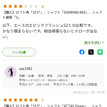
4
【購入】ロフト角「10.5°」、シャフト「DIAMANA B60」、シャフ
ト硬度「S」
以下、エースのエピックフラッシュSZとの比較です。
かなり掴まらないです。相当頑張らないとドローが出な
い。
右に滑りまくり。
続きを読む
スリーブを「D」にしてもほとんど変わらない。
いいね
ただ、掴まったフェードを打つとフラッシュSZ並みの飛距
離が出ます。以前使っていて人生最大飛距離だったPING
i25にソックリな特性です。
sae1983
打感・打音は昔のツアーステージのようなしっとりとした
年齢：41歳
性別：男性
ゴルフ歴：6年～10年
柔らかいもので、ここ最近で最高な感触でした。
平均ヘッドスピード：41m/s～45m/s
僕としては扱い難く、フラッシュSZの掴まりのよさが安心
平均スコア：100～109
平均ラウンド数：1ヶ月に1回程度
感を持って使えるので、残念ながらエース交代とはなりま
2024/12/22（日）00:40
せんでした。
7
【購入】ロフト角「10.5°」、シャフト「ATTAS Daaas」、シャフ