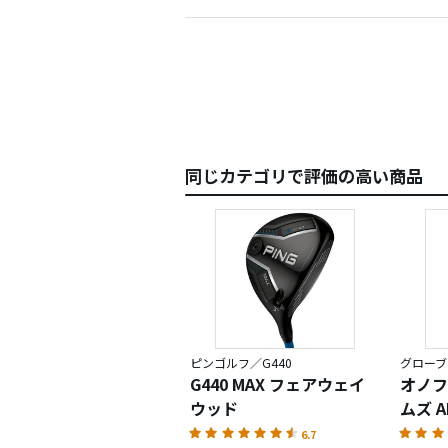
４．フ
以上の
ちなみ
ごく私
の分だ
のかも
同じカテゴリで評価の高い商品
ピンゴルフ／G440
グローブラ
G440 MAX フェアウェイ
オノフ
ウッド
ムズ A
6.7