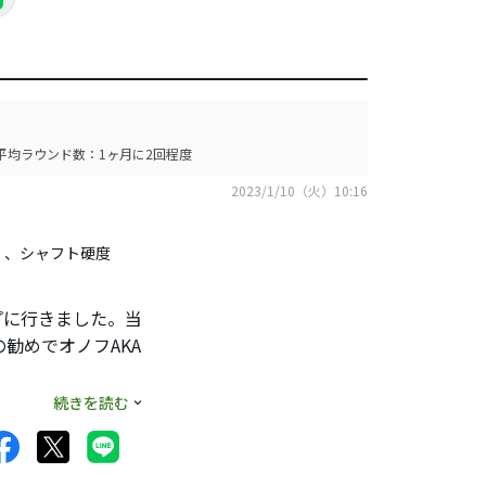
平均ラウンド数：1ヶ月に2回程度
2023/1/10（火）10:16
2F」、シャフト硬度
プに行きました。当
勧めでオノフAKA
続きを読む