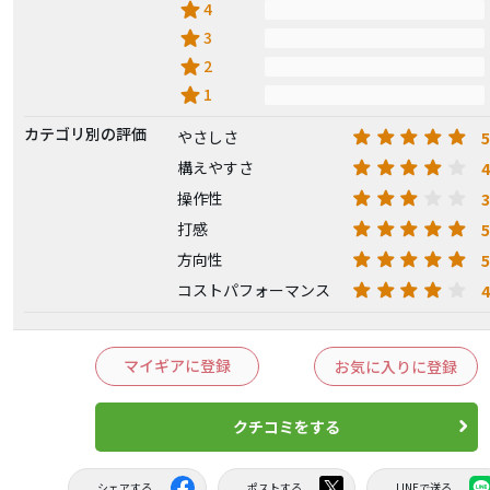
star
4
star
3
star
2
star
1
カテゴリ別の評価
5
やさしさ
4
構えやすさ
3
操作性
5
打感
5
方向性
4
コストパフォーマンス
マイギアに登録
お気に入りに登録
クチコミをする
シェアする
ポストする
LINEで送る