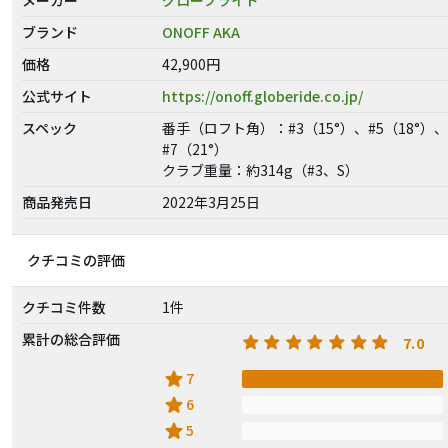
ブランド
ONOFF AKA
価格
42,900円
公式サイト
https://onoff.globeride.co.jp/
スペック
番手（ロフト角）：#3（15°）、#5（18°）、
#7（21°）
クラブ重量：約314g（#3、S）
商品発売日
2022年3月25日
クチコミの評価
クチコミ件数
1件
累計の総合評価
7.0
star
7
star
6
star
5