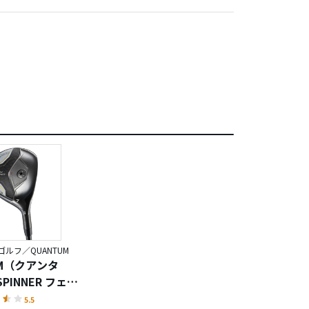
まして、これがす
になり、難しい番手
ノフは私に合ってる
す。
ルフ／QUANTUM
UM（クアンタ
SPINNER フェア
ッド
5.5