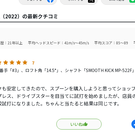
A（2022）の最新クチコミ
歴：21年以上
平均ヘッドスピード：41m/s～45m/s
平均スコア：85～89
7
手「#3」、ロフト角「14.5°」、シャフト「SMOOTH KICK MP-52
クも安定してきたので、スプーンを購入しようと思ってショッ
プレス、ドライブスターを目当てに試打を始めましたが、店員の
較試打になりました。ちゃんと当たると結果は同じです。
AKAの方がオーソドックスとゆうか尖ってないです。
ラブが短いからか？、ミスが少ない。
いいね
った時の音が甲高い音で、これが個人的には好み。
段が安い。