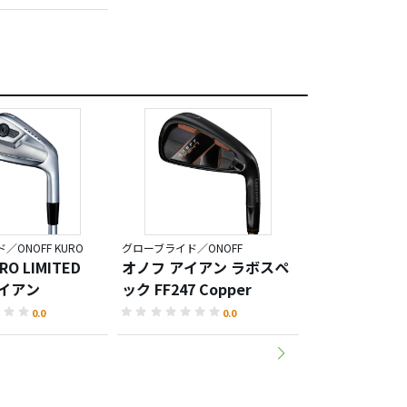
ONOFF KURO
グローブライド／ONOFF
グローブライド／ONO
O LIMITED
オノフ アイアン ラボスペ
オノフ アイア
アイアン
ック FF247 Copper
AKA（2026）
0.0
0.0