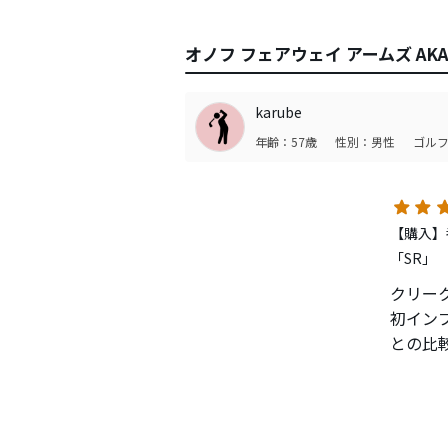
オノフ フェアウェイ アームズ AK
karube
年齢：57歳
性別：男性
ゴルフ
【購入】番
「SR」
クリー
初イン
との比
オノフ
１．ク
２．打
３．値