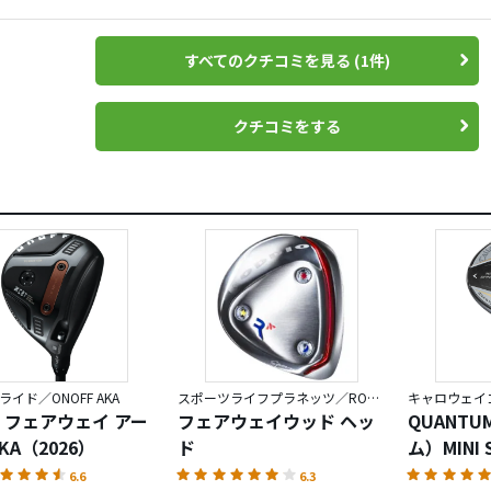
ェース高さもあるのでティーショットも打ちやすそう。
理由でオノフAKAを選びました・
すべてのクチコミを見る (1件)
にひとつ前のモデルのオノフKUROの＃７フレックスSを使って
に合ってて超お助けクラブで使いまくってます。＃３もオノフ
クチコミをする
けAKAになってフレックスもSRに落としたことになります。オ
しれません。気温4℃の練習場では良い感じです。春が楽しみで
イド／ONOFF AKA
スポーツライフプラネッツ／RODDIO
キャロウェイゴ
 フェアウェイ アー
フェアウェイウッド ヘッ
QUANT
KA（2026）
ド
ム）MINI 
ウェイウ
6.6
6.3