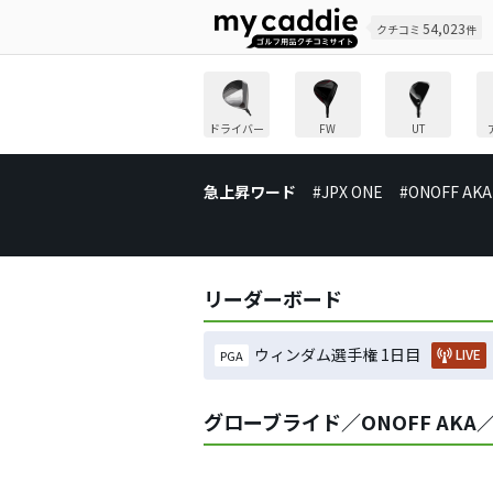
54,023
クチコミ
件
ドライバー
FW
UT
急上昇ワード
#JPX ONE
#ONOFF AKA
リーダーボード
ウィンダム選手権 1日目
LIVE
PGA
グローブライド／ONOFF AKA