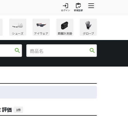
login
inventory
ログイン
新規登録
シューズ
アイウェア
距離計測器
グローブ
search
search
ミ評価
1件