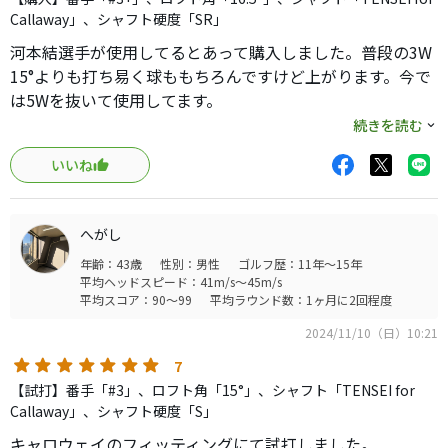
うーん
Callaway」、シャフト硬度「SR」
優しいからこれは15度を買うべきでした
河本結選手が使用してるとあって購入しました。普段の3W
15°よりも打ち易く球ももちろんですけど上がります。今で
フェアウェイウッド苦手な人には
は5Wを抜いて使用してます。
かなりオススメです。
刻む距離や狭いコースの時に重宝します。
続きを読む
今度はリシャフト、スピーダーNX グリーンに変更して使用
いいね
していこうと思案しております。
へがし
年齢：43歳
性別：男性
ゴルフ歴：11年～15年
平均ヘッドスピード：41m/s～45m/s
平均スコア：90～99
平均ラウンド数：1ヶ月に2回程度
2024/11/10（日）10:21
7
【試打】番手「#3」、ロフト角「15°」、シャフト「TENSEI for
Callaway」、シャフト硬度「S」
キャロウェイのフィッティングにて試打しました。