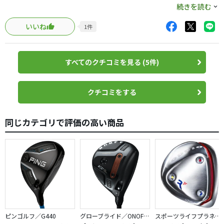
3Wを軽くすることはアリだそうです。
ピッタリでした
続きを読む
純正なので、マークダウンしたらコースで試してみようと
ドローもフェードも打ち分けられ普通に打ったら少しフェ
思っています。
いいね
1
件
ードバイアス
顔も気に入り、ヘッドは少し大きく感じるので安心感満載
NXブラックが少し柔らかくかんじたのでシャフトをコンマ
すべてのクチコミを見る (5件)
5自分でカットし 求める形になりました
打感も柔らかさの中に少し弾き感があり打音共に良き相棒
です
クチコミをする
同じカテゴリで評価の高い商品
ピンゴルフ／G440
グローブライド／ONOFF AKA
スポーツライフプラネッツ／RODDIO