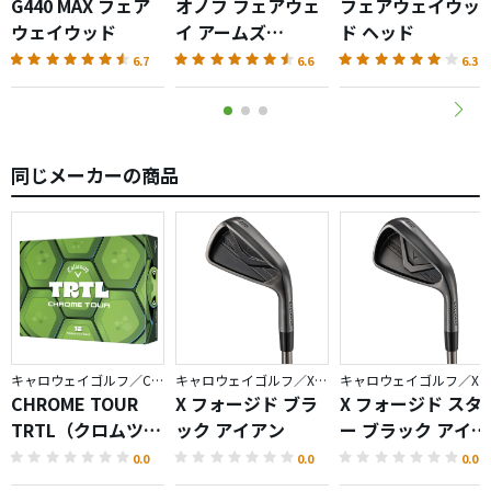
G440 MAX フェア
オノフ フェアウェ
フェアウェイウッ
ウェイウッド
イ アームズ
ド ヘッド
AKA（2026）
6.7
6.6
6.3
同じメーカーの商品
キャロウェイゴルフ／CHROME
キャロウェイゴルフ／X FORGED
キャロウェイゴルフ／X FORGED
CHROME TOUR
X フォージド ブラ
X フォージド スタ
TRTL（クロムツア
ック アイアン
ー ブラック アイア
ータートル）ボー
ン
0.0
0.0
0.0
ル