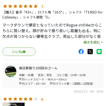
7
【購入】番手「#3+」、ロフト角「16.5°」、シャフト「TENSEI for
Callaway」、シャフト硬度「S」
マークダウンで爆安となっていたのでRogue stの4wからこ
ちらに買い替え。顔が好みで振り易いし距離も出る。特に
欠点が見つからない優等生クラブ。突出した部分がなく実
に安心感があります。打感も良い。球も上がるので、長さ
続きを読む
も体積も同じ3番でも良いかと思いましたが、ロフト立てて
いいね
少し開き顔にしたかったので16.5度を買いました。カチャ
カチャで1度立てたら右に打ち出せそうな顔になり大満足。
まだ1ラウンドで1回しか使ってませんが、ロングのセカン
毎日素振り100回おさーん
ド、フェアウェイから230yキャリーくらいで良かったで
年齢：49歳
性別：男性
ゴルフ歴：16年～20年
す。長い付き合いになりそう。
平均ヘッドスピード：46m/s～50m/s
平均スコア：80～84
平均ラウンド数：1週間に1回程度
2024/12/1（日）20:01
6