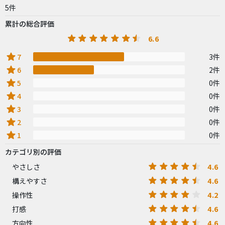
5件
累計の総合評価
6.6
star
7
3件
star
6
2件
star
5
0件
star
4
0件
star
3
0件
star
2
0件
star
1
0件
カテゴリ別の評価
4.6
やさしさ
4.6
構えやすさ
4.2
操作性
4.6
打感
4.6
方向性