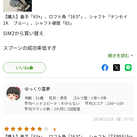
【購入】番手「#3+」、ロフト角「16.5°」、シャフト「テンセイ
1K ブルー」、シャフト硬度「6S」
SIM2から買い替え
スプーンの成功率低すぎ
クリーク飛ぶがスプーン当たった時よりは飛ばない
続きを読む
いいね
うーん
悩んだ末
ゆっくり霊夢
成功率クリークと変わらないこちらを購入
年齢：51歳
性別：男性
ゴルフ歴：1年～3年
平均ヘッドスピード：わからない
平均スコア：100～109
現場で確かにミス無く打てるが
平均ラウンド数：2か月に1回程度
距離が前のクリークの時とほぼ変わらず
2024/11/15（金）07:02
スプーン打ってる感出せる以外あんまり
6
【購入】番手「#3+」、ロフト角「16.5°」、シャフト「TENSEI for