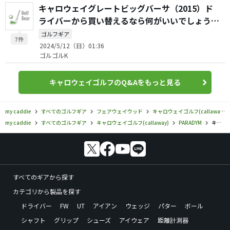
キャロウェイグレートビッグバーサ（2015）ド
ライバーから買い替えるなら何がいいでしょう
か？
ゴルフギア
7件
2024/5/12（日）01:36
ゴルゴルK
キャロウェイゴルフのQ&Aをもっと見る
my caddie
すべてのゴルフギア
フェアウェイウッド
キャロウェイゴルフ(callaway)
my caddie
すべてのゴルフギア
キャロウェイゴルフ(callaway)
PARADYM
キャロウェイゴルフ／PARADYM／パラダイム Ai スモーク MAX フェアウェイウッドの口コミ評価
すべてのギアから探す
カテゴリから製品を探す
ドライバー
FW
UT
アイアン
ウェッジ
パター
ボール
シャフト
グリップ
シューズ
アイウェア
距離計測器