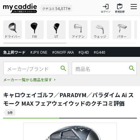
login
inventory
54,077
クチコミ
件
ログイン
新規登録
ドライバー
FW
UT
アイアン
ウェッジ
パター
急上昇ワード
#JPX ONE
#ONOFF AKA
#Qi4D
#G440
search
search
メーカー一覧から商品を探す
キャロウェイゴルフ／PARADYM／パラダイム Ai ス
モーク MAX フェアウェイウッドのクチコミ評価
5件