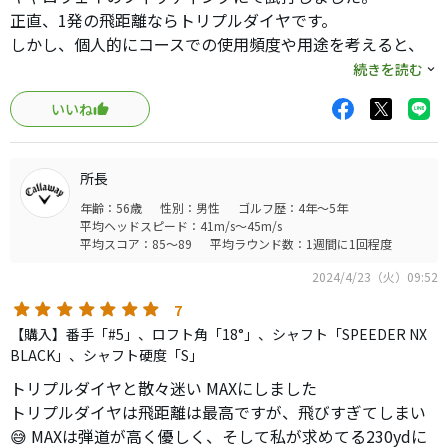
正直、1発の飛距離ならトリプルダイヤです。
しかし、個人的にコースでの使用頻度や用途を考えると、
飛距離も去ることながら、方向性、安定性の方が重要だっ
続きを読む
たので、買うならMAXです。
いいね
シャフトも色々試打しましたが、
球を拾うのが苦手なら、NX BLACKはとてもいい仕事をしま
所長
す。
年齢：56歳
性別：男性
ゴルフ歴：4年～5年
楽に振れるので、捨て難いのですが、
平均ヘッドスピード：41m/s～45m/s
全体的にセッティングが元調子寄りなので、
平均スコア：85～89
平均ラウンド数：1週間に1回程度
仲間はずれを入れるのが不安でやめました。
2024/4/23（火）09:52
テンセイ、ベンタスなど種々試打した後に、
フィッターの方に渡されたのが純正のSでしたが、
7
驚くほど打ちやすく、「あ、これだな。」とすぐなりまし
【購入】番手「#5」、ロフト角「18°」、シャフト「SPEEDER NX
た。
BLACK」、シャフト硬度「S」
トリプルダイヤと散々迷い MAXにしました
さらに意外だったのが、50g台のシャフトだったのですが、
トリプルダイヤは飛距離は最高ですが、飛びすぎてしまい
ドライバーが60g台のプレイヤーでも、用途が違うので、
😅 MAXは弾道が高く優しく、そして私が求めてる230ydに