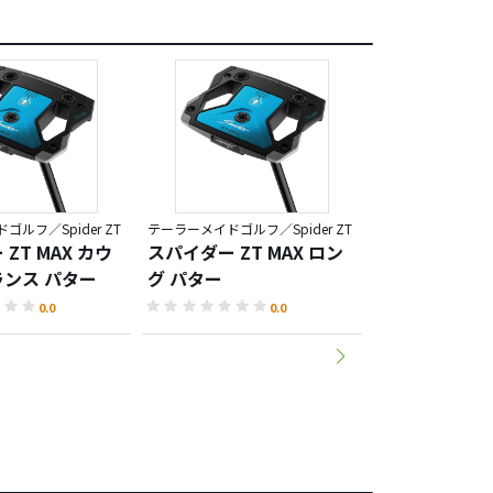
ルフ／Spider ZT
テーラーメイドゴルフ／Spider ZT
ZT MAX カウ
スパイダー ZT MAX ロン
スパイダー ツア
ンス パター
グ パター
チド クランク
ー
0.0
0.0