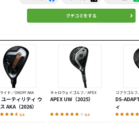
クチコミをする
イド／ONOFF AKA
キャロウェイゴルフ／APEX
コブラゴルフ
 ユーティリティ ウ
APEX UW（2025）
DS-ADA
 AKA（2026）
ィ
6.6
6.0