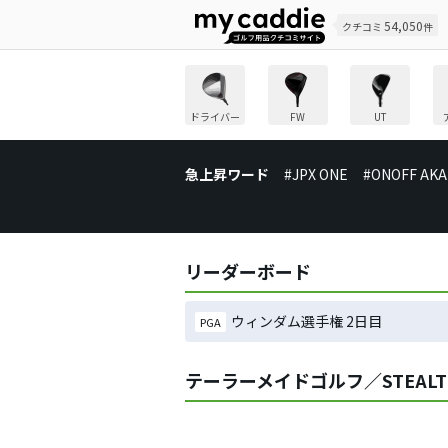
54,050
クチコミ
件
ドライバー
FW
UT
急上昇ワード
#JPX ONE
#ONOFF AKA
リーダーボード
ウィンダム選手権 2日目
PGA
テーラーメイドゴルフ／STEAL