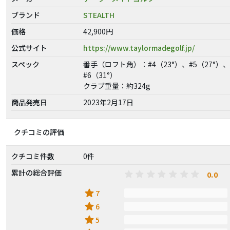
ブランド
STEALTH
価格
42,900円
公式サイト
https://www.taylormadegolf.jp/
スペック
番手（ロフト角）：#4（23°）、#5（27°）、
#6（31°）
クラブ重量：約324g
商品発売日
2023年2月17日
クチコミの評価
クチコミ件数
0件
累計の総合評価
0.0
star
7
star
6
star
5