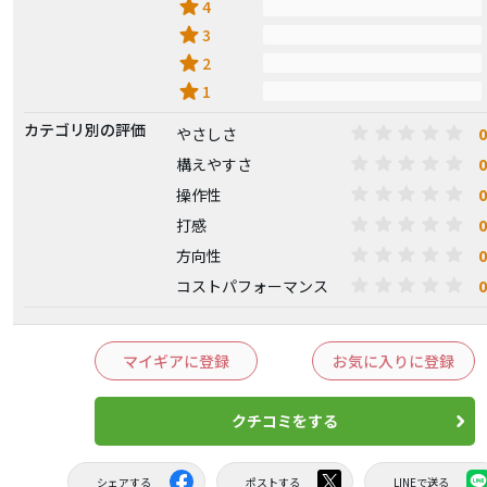
star
4
star
3
star
2
star
1
カテゴリ別の評価
0
やさしさ
0
構えやすさ
0
操作性
0
打感
0
方向性
0
コストパフォーマンス
マイギアに登録
お気に入りに登録
クチコミをする
シェアする
ポストする
LINEで送る