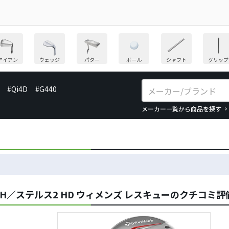
アイアン
ウェッジ
パター
ボール
シャフト
グリップ
#Qi4D
#G440
メーカー一覧から商品を探す
TH／ステルス2 HD ウィメンズ レスキューのクチコミ評