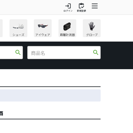
login
inventory
ログイン
新規登録
シューズ
アイウェア
距離計測器
グローブ
search
search
価