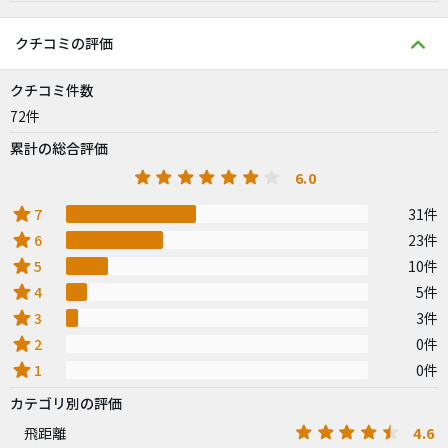
クチコミの評価
クチコミ件数
72件
累計の総合評価
6.0
star
7
31件
star
6
23件
star
5
10件
star
4
5件
star
3
3件
star
2
0件
star
1
0件
カテゴリ別の評価
4.6
飛距離