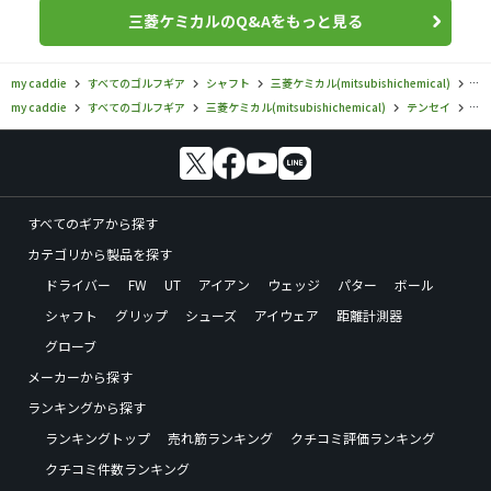
三菱ケミカルのQ&Aをもっと見る
my caddie
すべてのゴルフギア
シャフト
三菱ケミカル(mitsubishichemical)
テ
my caddie
すべてのゴルフギア
三菱ケミカル(mitsubishichemical)
テンセイ
三
すべてのギアから探す
カテゴリから製品を探す
ドライバー
FW
UT
アイアン
ウェッジ
パター
ボール
シャフト
グリップ
シューズ
アイウェア
距離計測器
グローブ
メーカーから探す
ランキングから探す
ランキングトップ
売れ筋ランキング
クチコミ評価ランキング
クチコミ件数ランキング