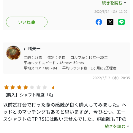
マナGTも気になりますけどね…
特に外ブラはやや重めヘッドですのでこのシャフトのカウンター
続きを読む
せにいってしまい強振に徹するあまり悪いスイングになっ
バランスは合うのか初速が驚くほど上がります。
たり、異様に疲れたりします。
2020/8/14（金）11:00
重さとフレックスですがヘッドスピード40〜45くらいの人なら
50Xがベストと思います。
いいね
打感も柔らかく感じます。ずっと廃盤にならないことを願いま
す。
戸橋矢一
年齢：53歳
性別：男性
ゴルフ歴：16年～20年
平均ヘッドスピード：46m/s～50m/s
平均スコア：80～84
平均ラウンド数：1ヶ月に2回程度
2022/5/12（木）20:35
4
【購入】シャフト硬度「X」
以前試打会で打った際の感触が良く購入してみました。ヘ
ッドとのマッチングもあると思いますが、今ひとつ。エー
スシャフトのTP 7Sには敵いませんでした。飛距離もTPの
方がでてた。あまりいろいろ変えずに同じシャフトでやっ
続きを読む