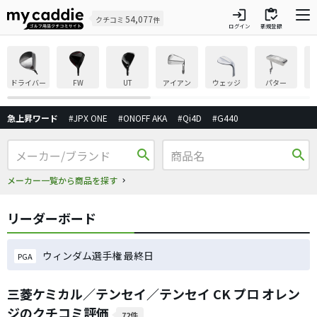
login
inventory
54,077
クチコミ
件
ログイン
新規登録
ドライバー
FW
UT
アイアン
ウェッジ
パター
急上昇ワード
#JPX ONE
#ONOFF AKA
#Qi4D
#G440
search
search
メーカー一覧から商品を探す
リーダーボード
ウィンダム選手権 最終日
PGA
三菱ケミカル／テンセイ／テンセイ CK プロ オレン
ジのクチコミ評価
72件