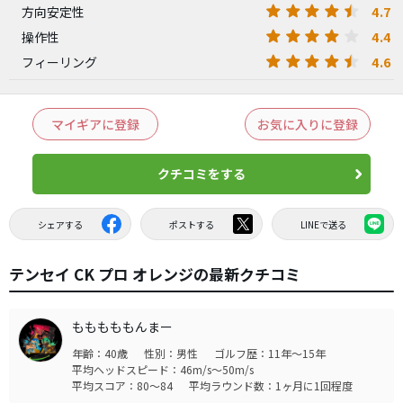
4.7
方向安定性
4.4
操作性
4.6
フィーリング
マイギアに登録
お気に入りに登録
クチコミをする
シェアする
ポストする
LINEで送る
テンセイ CK プロ オレンジの最新クチコミ
もももももんまー
年齢：40歳
性別：男性
ゴルフ歴：11年～15年
平均ヘッドスピード：46m/s～50m/s
平均スコア：80～84
平均ラウンド数：1ヶ月に1回程度