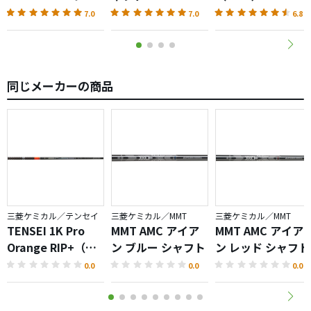
フト
7.0
7.0
6.8
同じメーカーの商品
三菱ケミカル／テンセイ
三菱ケミカル／MMT
三菱ケミカル／MMT
TENSEI 1K Pro
MMT AMC アイア
MMT AMC アイア
Orange RIP+（テ
ン ブルー シャフト
ン レッド シャフト
ンセイプロオレン
0.0
0.0
0.0
ジ）シャフト