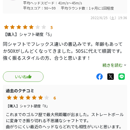
平均ヘッドスピード：41m/s～45m/s
出しが真ん中からやや右にズレ、そこからはスイングなり
平均スコア：90～99
平均ラウンド数：1ヶ月に1回程度
の球筋になりました。まさに思惑どおりの結果になり大満
2022/6/25（土）19:36
足！総重量も309gで個体差はあるとは思うのですが、HS45
から後半の人にはドンピシャかと。オレンジは最後に先が
5
少し拾うので、打ち出し角も少し稼げます。元調子とは言
【購入】シャフト硬度「S」
え、グラファイトなんかの手元調子よりグリップ下は硬め
同シャフトでフレックス違いの書込みです。年齢もあって
に感じるので、そこが癖がある理由かと。1kは更に硬いの
か50Xがしんどくなってきました。50Sに代えて順調です。
で私のHSだも60sはオーバースペックです。重量も重くなっ
強く振るスタイルの方、合うと思います！
てますし。CKは、切り返しで手元がグゥと撓り、そこから
全シャフトを試している訳ではないですが、このシャフト
続きを読む
インパクト手前まではそのまま。インパクト手前から手元
の特徴は以下の通りです。
が撓り戻るのに合わせて少し先が拾う感じ。アーリーリリ
いいね
・50Sでも十分にしっかりしており私の場合、冬場は使いま
ース気味のプレイヤーだとただただ硬く飛ばないシャフト
せん。
に感じそう。切り返しの手元の撓りをハーフウェイダウン
過去のクチコミ
・冬以外はいわゆる「振れる」シャフトで、走りすぎたり
までもってこれるプレイヤーだと、非常に振りやすく初速
6
遅れてきたりがない気持ちの良いフィーリングです。
の出せるシャフトです。ヘッドのマッチングはやはり重ヘ
・打球は低めになるので、最近の上がりやすいヘッドと相
【購入】シャフト硬度「X」
ッド。ローグst LS、PING G425LST、初代SIMはどれも試
性が良いと思います。
これまでのゴルフ歴で最大飛距離が出ました。ストレートボール
しましたがバッチリでした。最近では先調子のシャフトが
（もしくはカチャカチャで高めに調整できるヘッド）
に変身でき振り切れる不思議なシャフトです。
流行りですが、安定させるのはやはり元調子かな。ディア
曲がりにくい最近のヘッドならどれでも相性がいいと思います。
・しなり感があまりないので固めのものを使うと、しなら