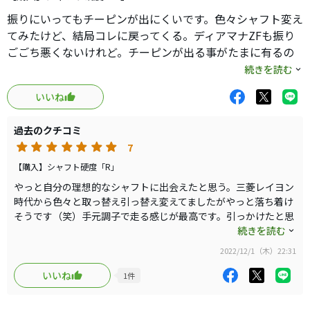
振りにいってもチーピンが出にくいです。色々シャフト変え
てみたけど、結局コレに戻ってくる。ディアマナZFも振り
ごごち悪くないけれど。チーピンが出る事がたまに有るの
で、今のところエースはコレで決まり。もう古いシャフト
続きを読む
の部類かなぁ。
いいね
過去のクチコミ
7
【購入】シャフト硬度「R」
やっと自分の理想的なシャフトに出会えたと思う。三菱レイヨン
時代から色々と取っ替え引っ替え変えてましたがやっと落ち着け
そうです（笑）手元調子で走る感じが最高です。引っかけたと思
ってもそこまで引っかけにならない。最高です。
続きを読む
2022/12/1（木）22:31
いいね
1
件