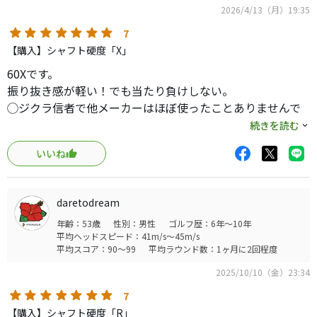
2026/4/13（月）19:35
7
【購入】シャフト硬度「X」
60Xです。
振り抜き感が軽い！でも当たり負けしない。
◯ジクラ信者で他メーカーはほぼ使ったことありませんで
したが、このシャフトは良かったです。
続きを読む
speeder tr 6xからの移行ですが、球がより押し込めて弾道
いいね
の高さを抑えることができました。
弾道の高さを抑えたい同じお悩みをお持ちの方にお勧めし
ます。
daretodream
年齢：53歳
性別：男性
ゴルフ歴：6年～10年
平均ヘッドスピード：41m/s～45m/s
平均スコア：90～99
平均ラウンド数：1ヶ月に2回程度
2025/10/10（金）23:34
7
【購入】シャフト硬度「R」