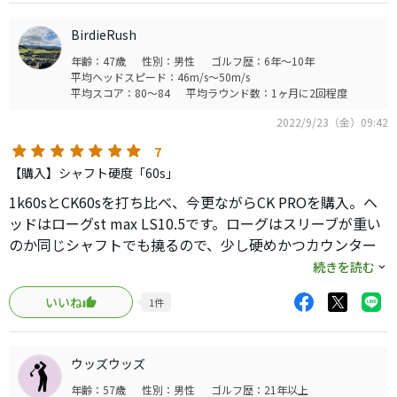
BirdieRush
年齢：47歳
性別：男性
ゴルフ歴：6年～10年
平均ヘッドスピード：46m/s～50m/s
平均スコア：80～84
平均ラウンド数：1ヶ月に2回程度
2022/9/23（金）09:42
7
【購入】シャフト硬度「60s」
1k60sとCK60sを打ち比べ、今更ながらCK PROを購入。ヘ
ッドはローグst max LS10.5です。ローグはスリーブが重い
のか同じシャフトでも撓るので、少し硬めかつカウンター
バランスが合うだろうと思ってました。1kは重量も硬さも
続きを読む
増していて同じ60sでも手元の硬さが強調されてダメでし
いいね
1
件
た。今回はカウンターバランスですが特に長くはせず45.25
で組んでバランスD0です。結果、これまでのDI5xよりヘッ
ドが暴れずに非常に振りやすく出球が安定しました。激変
ウッズウッズ
です。意外とローグは安定重視とは言えLSは左に出るのが
年齢：57歳
性別：男性
ゴルフ歴：21年以上
気になっていましたが、少し硬めのシャフトにすると打ち