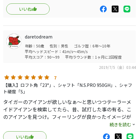
一言です（笑）シャフトが軽い事もあり4Iも十分打てます。
いいね
daretodream
年齢：50歳
性別：男性
ゴルフ歴：6年～10年
平均ヘッドスピード：41m/s～45m/s
平均スコア：90～99
平均ラウンド数：1ヶ月に2回程度
2019/7/5（金）03:44
7
【購入】ロフト角「23°」、シャフト「N.S.PRO 950GH」、シャフ
ト硬度「S」
タイガーのアイアンが欲しいなぁ〜と思いつつテーラーメ
イドアイアンを検索してたら、昔、試打した事の有る、こ
のアイアンを見つけ。フィーリングが良かったイメージが
あったので。タイガーアイアンの10分の1以下の値段笑笑で
続きを読む
購入。
いいね