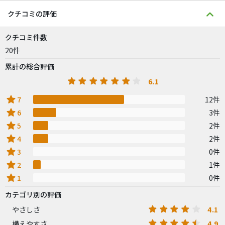
クチコミの評価
クチコミ件数
20件
累計の総合評価
6.1
star
7
12件
star
6
3件
star
5
2件
star
4
2件
star
3
0件
star
2
1件
star
1
0件
カテゴリ別の評価
4.1
やさしさ
4.9
構えやすさ