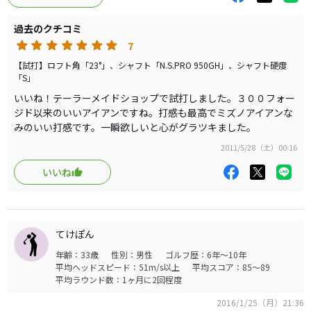
過去のクチコミ
7
【試打】ロフト角「23°」、シャフト「N.S.PRO 950GH」、シャフト硬度
「S」
いいね！テーラーメイドショップで試打しました。３００フォー
ジド以来のいいアイアンですね。打感も最高でミズノアイアンな
みのいい打感です。一瞬欲しいと心がグラツキました。
2011/5/28（土）00:16
いいね
てけぽん
年齢：33歳
性別：男性
ゴルフ歴：6年～10年
平均ヘッドスピード：51m/s以上
平均スコア：85～89
平均ラウンド数：1ヶ月に2回程度
2016/1/25（月）21:36