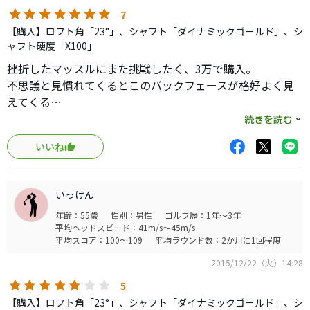
7
【購入】ロフト角「23°」、シャフト「ダイナミックゴールド」、シ
ャフト硬度「X100」
挫折したマッスルにまた挑戦したく、3万で購入。
不思議と見慣れてくるとこのバックフェースが格好よく見
えてくる…
打感はしっとりし、タイトのようなソリッド感はなく、芯
続きを読む
も広いように思う。テーラ好きでMBがほしいならこれです
いいね
ね！
いっけん
年齢：55歳
性別：男性
ゴルフ歴：1年～3年
平均ヘッドスピード：41m/s～45m/s
平均スコア：100～109
平均ラウンド数：2か月に1回程度
2015/12/22（火）14:28
5
【購入】ロフト角「23°」、シャフト「ダイナミックゴールド」、シ