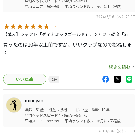
平均ヘッドスピード：46m/s～50m/s
平均スコア：90～99
平均ラウンド数：1ヶ月に1回程度
2024/5/16（木）20:37
7
【購入】シャフト「ダイナミックゴールド」、シャフト硬度「S」
買ったのは10年以上前ですが、いいクラブなので投稿しま
す。
テーラーメイドのかなり古いモデルですが、racのコンボア
続きを読む
イアンからの買い替えです。
いいね
2
件
溝規制の関係で3、4アイアンのみracを使用し5～PWまでを
使用しています。
構えた顔の良さ、芯を食った打感最高です。
minoyan
もちろんマッスルバックなので芯を外せばミスとして出ま
年齢：51歳
性別：男性
ゴルフ歴：6年～10年
すが、それがこのクラブの良さかなと思います。
平均ヘッドスピード：46m/s～50m/s
平均スコア：85～89
平均ラウンド数：1ヶ月に2回程度
あと10年は使いたいと思います。
2019/8/6（火）09:39