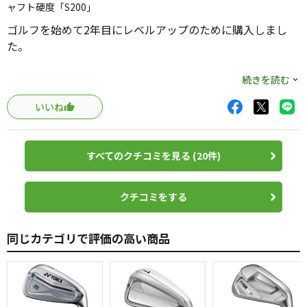
ャフト硬度「S200」
ゴルフを始めて2年目にレベルアップのために購入しまし
た。
マッスルバックだけあって芯を外せば手がしびれますが、
続きを読む
芯に当たったときは、打った感触がないくらいの快感で
いいね
す。
頻繁にラウンドしないので練習の日々ですが、他のクラブ
すべてのクチコミを見る (20件)
に浮気しそうになりながらも、結局はこのクラブに戻って
います。
クチコミをする
見た目も直線的なイメージで気にいっていますし、他社の
マッスルバックよりも優しい様に感じます。
同じカテゴリで評価の高い商品
まっするばっくｔ
レベルアップを目指す方には良いクラブと思います。