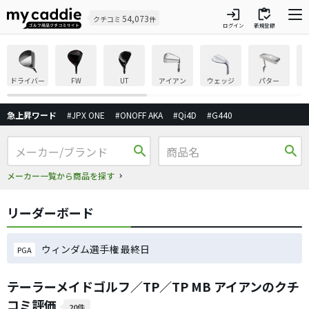
login
inventory
54,073
クチコミ
件
ログイン
新規登録
ドライバー
FW
UT
アイアン
ウェッジ
パター
急上昇ワード
#JPX ONE
#ONOFF AKA
#Qi4D
#G440
search
search
メーカー一覧から商品を探す
リーダーボード
ウィンダム選手権 最終日
PGA
テーラーメイドゴルフ／TP／TP MB アイアンのクチ
コミ評価
20件