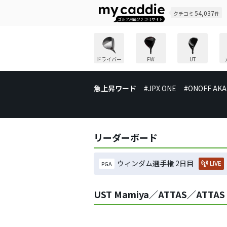
54,037
クチコミ
件
ドライバー
FW
UT
急上昇ワード
#JPX ONE
#ONOFF AKA
リーダーボード
ウィンダム選手権 2日目
LIVE
PGA
UST Mamiya／ATTAS／AT