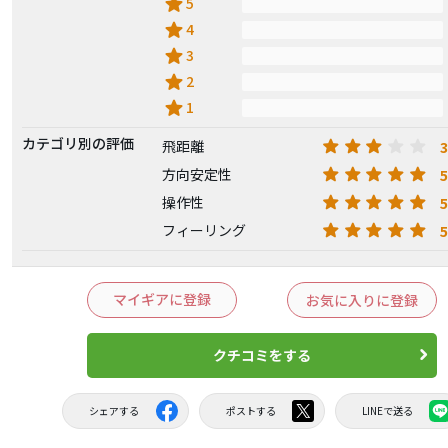
star
5
star
4
star
3
star
2
star
1
カテゴリ別の評価
3
飛距離
5
方向安定性
5
操作性
5
フィーリング
マイギアに登録
お気に入りに登録
クチコミをする
シェアする
ポストする
LINEで送る