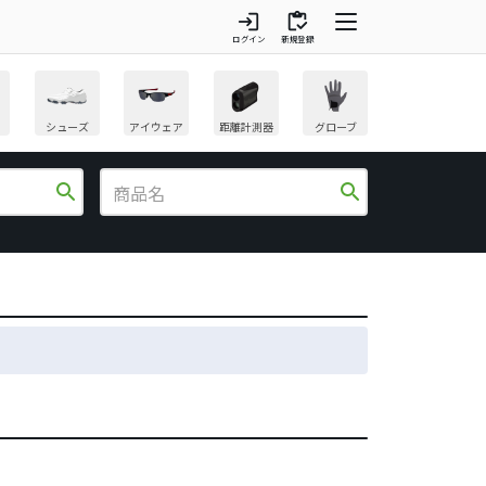
login
inventory
ログイン
新規登録
シューズ
アイウェア
距離計測器
グローブ
search
search