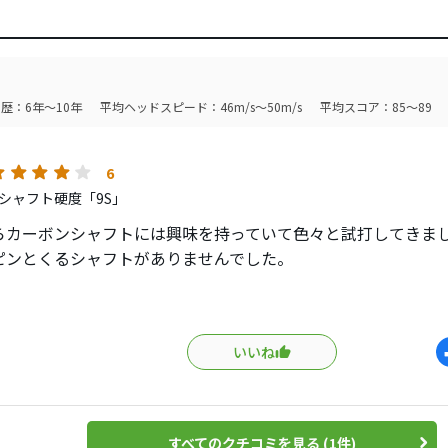
歴：6年～10年
平均ヘッドスピード：46m/s～50m/s
平均スコア：85～89
6
シャフト硬度「9S」
らカーボンシャフトには興味を持っていて色々と試打してきま
ピンとくるシャフトがありませんでした。
-AD(95)は典型的な中調子で振りやすさが魅力でしたが、
んでいくとシャフトが負けてしまう印象がありました。
いいね
ana Thumpは先端の剛性の高さが魅力で、打ち込んでいくに
mic Goldのような独特な粘り感が個人的には振りにくさを感じ
TASはTOUR-ADとDiamana Thumpのいいとこどりといっ
すべてのクチコミを見る (1件)