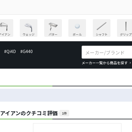
アイアン
ウェッジ
パター
ボール
シャフト
グリップ
#Qi4D
#G440
メーカー一覧から商品を探す
TAS アイアンのクチコミ評価
1件