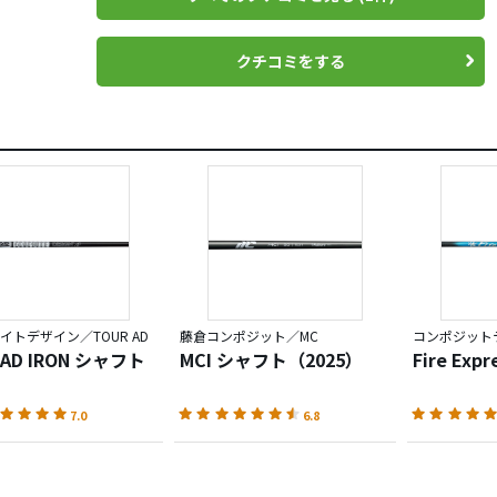
ーの謳い文句どおり、クセのないしなりで振りやすく、
クチコミをする
もよく、安定したスイングができました。
しっかりしていて、打ち込んでもシャフトが負けてしまうこと
した。
んカーボンらしくロング、ミドルアイアンでは楽に高弾道が打
ショートアイアンではスピンの利いた球でラインも出しやすか
に飛距離が出るという印象は受けませんでした。
ドが違うので単純に比較はできませんが）
と操作性が特徴だと思います。
ルからの移行も違和感なくできると思います。
イトデザイン／TOUR AD
藤倉コンポジット／MC
手ごろですし、オススメです。
 AD IRON シャフト
MCI シャフト（2025）
Fire Exp
人的にはもう少し重いバージョン(110g弱)をつくってほしいで
7.0
6.8