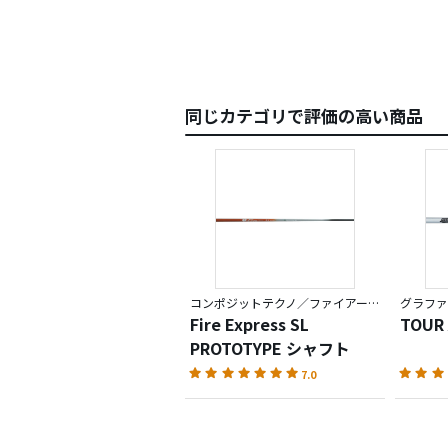
メーカ
操作性
先端も
ていま
同じカテゴリで評価の高い商品
もちろ
一方、
ちなみ
（ヘッ
方向性
スチー
コンポジットテクノ／ファイアーエクスプレス
グラファ
値段も
Fire Express SL
TOUR
PROTOTYPE シャフト
ただ個
7.0