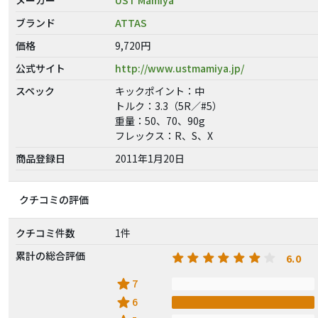
ブランド
ATTAS
価格
9,720円
公式サイト
http://www.ustmamiya.jp/
スペック
キックポイント：中
トルク：3.3（5R／#5）
重量：50、70、90g
フレックス：R、S、X
商品登録日
2011年1月20日
クチコミの評価
クチコミ件数
1件
累計の総合評価
6.0
star
7
star
6