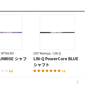
ATTAS RX
UST Mamiya／LIN-Q
UST Mamiya／ATTA
SUNRISE シャフ
LIN-Q PowerCore BLUE
ATTAS RX UL
シャフト
BLACK（ウ
ク）
0.0
7.0