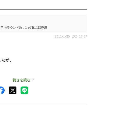
平均ラウンド数：1ヶ月に1回程度
2011/1/25（火）13:07
したが、
続きを読む
は良かったのですが、
ていました。
た印象を受けました。