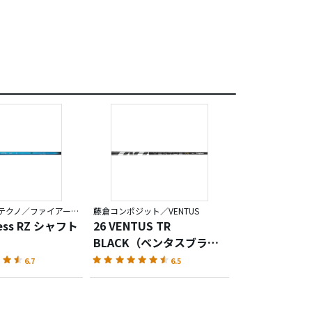
なく、弾道が安定し
てました。
ったです。
コンポジットテクノ／ファイアーエクスプレス
藤倉コンポジット／VENTUS
ress RZ シャフト
26 VENTUS TR
BLACK（ベンタスブラッ
す。
ク）
6.7
6.5