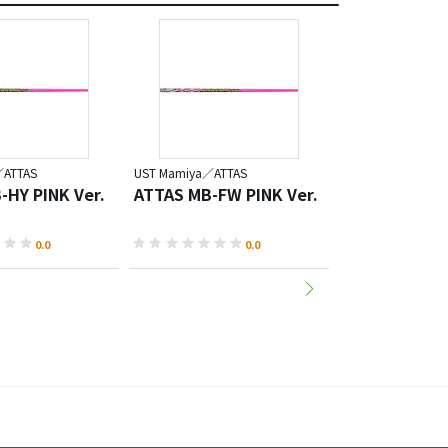
／ATTAS
UST Mamiya／ATTAS
UST Mamiya／ATT
-HY PINK Ver.
ATTAS MB-FW PINK Ver.
ATTAS DAAAS 
0.0
0.0