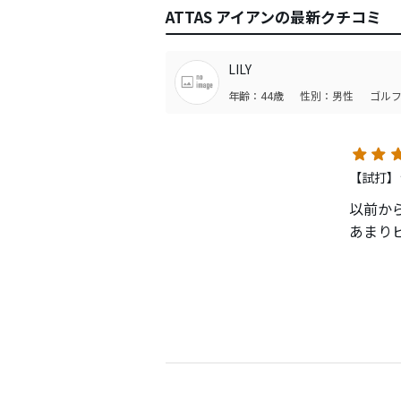
ATTAS アイアンの最新クチコミ
LILY
年齢：44歳
性別：男性
ゴルフ
【試打】
以前か
あまり
TOUR
打ち込
Diam
Dyna
このAT