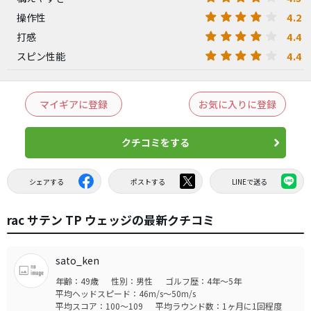
4.2
操作性
4.4
打感
4.4
スピン性能
マイギアに登録
お気に入りに登録
クチコミをする
シェアする
ポストする
LINEで送る
rac サテン TP ウェッジの最新クチコミ
sato_ken
年齢：49歳
性別：男性
ゴルフ歴：4年～5年
平均ヘッドスピード：46m/s～50m/s
平均スコア：100～109
平均ラウンド数：1ヶ月に1回程度