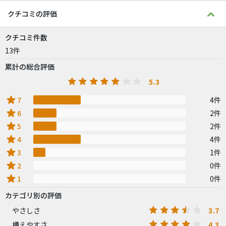
クチコミの評価
クチコミ件数
13件
累計の総合評価
5.3
star
7
4件
star
6
2件
star
5
2件
star
4
4件
star
3
1件
star
2
0件
star
1
0件
カテゴリ別の評価
3.7
やさしさ
4.3
構えやすさ