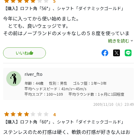
5
【購入】ロフト角「56°」、シャフト「ダイナミックゴールド」
今年に入ってから使い始めました。
とても、良いウェッジです。
その前はノーブランドのメッキなしの５８度を使っていま
したが、ザックリが多く苦労してみました。購入サイトで
続きを読む
みたらバンスが16度もあり、racに変えました。
いいね
小生の打球は落ちたグリーンに埋まってしまうほど超高
弾道のため、スピン性能は何ともいえませんが、お気に入
れです。
river_fto
年齢：44歳
性別：男性
ゴルフ歴：1年～3年
平均ヘッドスピード：41m/s～45m/s
平均スコア：100～109
平均ラウンド数：1ヶ月に1回程度
2009/11/10（火）23:49
4
【購入】ロフト角「60°」、シャフト「ダイナミックゴールド」
ステンレスのため打感は硬く、軟鉄の打感が好きな人はお