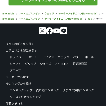
テーラーメイドゴルフのQ&Aをもっと見る
my caddie
すべてのゴルフギア
ウェッジ
テーラーメイドゴルフ(taylormade)
rac
my caddie
すべてのゴルフギア
テーラーメイドゴルフ(taylormade)
rac
テーラーメイドゴルフ／rac／rac サテン TP ウェッジの口コミ評価
すべてのギアから探す
カテゴリから製品を探す
ドライバー
FW
UT
アイアン
ウェッジ
パター
ボール
シャフト
グリップ
シューズ
アイウェア
距離計測器
グローブ
メーカーから探す
ランキングから探す
ランキングトップ
売れ筋ランキング
クチコミ評価ランキング
クチコミ件数ランキング
新着クチコミ