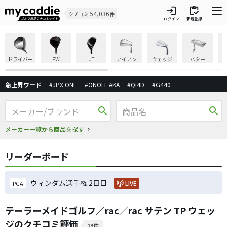
login
inventory
54,036
クチコミ
件
ログイン
新規登録
ドライバー
FW
UT
アイアン
ウェッジ
パター
急上昇ワード
#JPX ONE
#ONOFF AKA
#Qi4D
#G440
search
search
メーカー一覧から商品を探す
リーダーボード
ウィンダム選手権 2日目
LIVE
PGA
テーラーメイドゴルフ／rac／rac サテン TP ウェッ
ジのクチコミ評価
13件