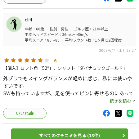
cliff
年齢：66歳
性別：男性
ゴルフ歴：21年以上
平均ヘッドスピード：36m/s～40m/s
平均スコア：85～89
平均ラウンド数：1ヶ月に2回程度
2008/6/7（土）23:27
6
【購入】ロフト角「52°」、シャフト「ダイナミックゴールド」
外ブラでもスイングバランスが軽めに感じ、私には使いや
すいです。
SWも持っていますが、足を使ってピンに寄せるのにあって
います。
続きを読む
一方、この52度の方は100yds以内でぴたっと止まる球が打
いいね
てます。
そう言う意味で、適切なスピン性能なんだろうと思います。
傷が付いてくると、必ずしもかっこよいとは言えなくなり
すべてのクチコミを見る (13件)
ますが、私にとっては体の一部のような安心感がありま