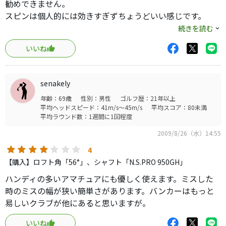
勧めできません。
スピンは個人的には効きすぎずちょうどいい感じです。
続きを読む
ですが、サテンは構えたときに日が当たるとキラキラして
いいね
構えにくく、最終的にＺＴＰに買い換えました。
個人的には同じRAC TPならブラックの方がお勧めだと思い
ますよ。
senakely
年齢：69歳
性別：男性
ゴルフ歴：21年以上
平均ヘッドスピード：41m/s～45m/s
平均スコア：80未満
平均ラウンド数：1週間に1回程度
2009/8/26（水）14:55
4
【購入】ロフト角「56°」、シャフト「N.S.PRO 950GH」
ハンディの多いアマチュアにも優しく使えます。ミスした
時のミスの幅が狭い簡単さがあります。バンカーはもっと
易しいクラブが他にあると思いますが。
いいね