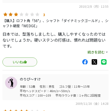
2010/2/8（月）12:55
3
【購入】ロフト角「56°」、シャフト「ダイナミックゴールド」、シ
ャフト硬度「WEDGE」
日本では、型落ちしましたし、購入しやすくなったのでは
ないでしょうか。硬いステンの打感は、慣れれば問題ない
です。
特筆すべき性能はありませんが、可もなく不可もなくって
続きを読む
感じでしょうか。スピンもしっかりとかかってくれます。
いいね
52°と56°を使っていますが、振り抜けが非常によく、操作
しやすいので重宝しています。
のりぴ〜すけ
年齢：52歳
性別：男性
ゴルフ歴：11年～15年
平均ヘッドスピード：46m/s～50m/s
平均スコア：100～109
平均ラウンド数：1ヶ月に2回程度
2009/11/20（金）14:28