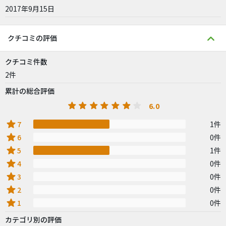
2017年9月15日
クチコミの評価
クチコミ件数
2件
累計の総合評価
6.0
star
7
1件
star
6
0件
star
5
1件
star
4
0件
star
3
0件
star
2
0件
star
1
0件
カテゴリ別の評価