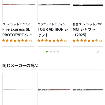
らない）
距離は２００Ｙ±５ヤードぐらいですが・・・
曲がりが少なく、ふけあがらない・・・（ここが大事）
距離も２００Ｙがやっとコンスタントにでるよう・・
コンポジットテクノ／ファイアーエクスプレス
グラファイトデザイン／TOUR AD
藤倉コンポジット／MC
これでホワイトからまわり AV８０台中盤を目指しま
Fire Express SL
TOUR AD IRON シ
MCI シャフト
す。
PROTOTYPE シャ
ャフト
（2025）
フト
7.0
7.0
6.8
同じメーカーの商品