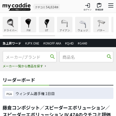
login
inventory
54,024
クチコミ
件
ログイン
新規登録
ドライバー
FW
UT
アイアン
ウェッジ
パター
急上昇ワード
#JPX ONE
#ONOFF AKA
#Qi4D
#G440
search
search
メーカー一覧から商品を探す
リーダーボード
ウィンダム選手権 1日目
PGA
藤倉コンポジット／スピーダーエボリューション／
スピーダーエボリューション IV 474のクチコミ評価