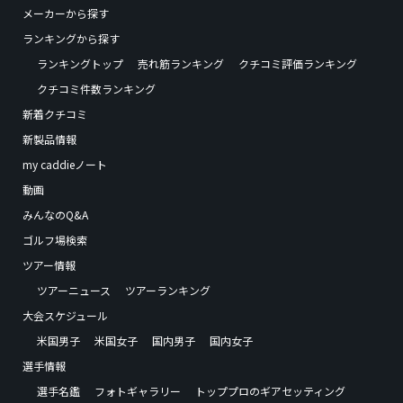
メーカーから探す
ランキングから探す
ランキングトップ
売れ筋ランキング
クチコミ評価ランキング
クチコミ件数ランキング
新着クチコミ
新製品情報
my caddieノート
動画
みんなのQ&A
ゴルフ場検索
ツアー情報
ツアーニュース
ツアーランキング
大会スケジュール
米国男子
米国女子
国内男子
国内女子
選手情報
選手名鑑
フォトギャラリー
トッププロのギアセッティング