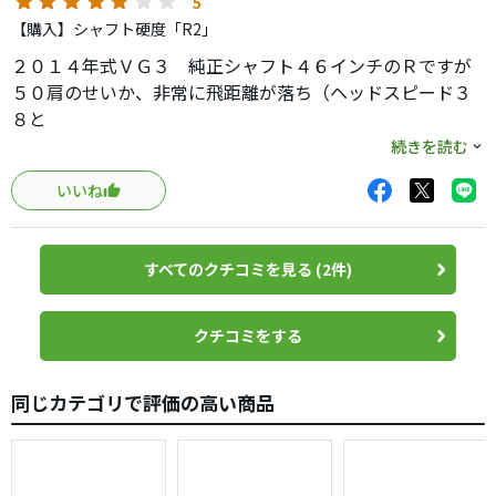
5
【購入】シャフト硬度「R2」
２０１４年式ＶＧ３ 純正シャフト４６インチのＲですが
５０肩のせいか、非常に飛距離が落ち（ヘッドスピード３
８と
とほほな状況）１９０Ｙプラスマイナス１０Ｙの ていた
続きを読む
らくに・・・
いいね
ＤＲ以外もヤマハの２０１８年式REXのＦＷ、UTに変
更、
すべてのクチコミを見る (2件)
シャフトをフジクラエボ４のＲ、ＳＲに変更しましたの
で・・
クチコミをする
その流れで、このヘッドにエボ４の４７４のＲ２の４７
インチを
同じカテゴリで評価の高い商品
特注で作成しました。（大枚４万円で作成、ＤＲは中古で
2.3万で購入したのに・・）
結果思った以上に打ちやすい・・（４７インチが気にな