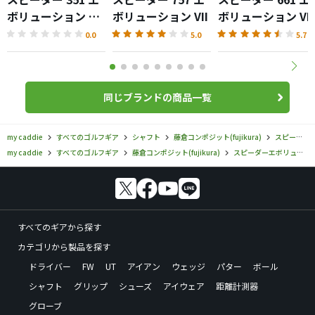
ボリューション VII
ボリューション VII
ボリューション VII
ピンク
0.0
5.0
5.7
同じブランドの商品一覧
my caddie
すべてのゴルフギア
シャフト
藤倉コンポジット(fujikura)
スピーダーエボリューション
my caddie
すべてのゴルフギア
藤倉コンポジット(fujikura)
スピーダーエボリューション
すべてのギアから探す
カテゴリから製品を探す
ドライバー
FW
UT
アイアン
ウェッジ
パター
ボール
シャフト
グリップ
シューズ
アイウェア
距離計測器
グローブ