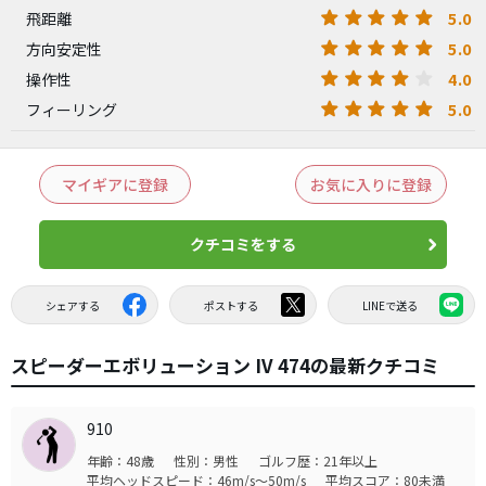
5.0
飛距離
5.0
方向安定性
4.0
操作性
5.0
フィーリング
マイギアに登録
お気に入りに登録
クチコミをする
シェアする
ポストする
LINEで送る
スピーダーエボリューション IV 474の最新クチコミ
910
年齢：48歳
性別：男性
ゴルフ歴：21年以上
平均ヘッドスピード：46m/s～50m/s
平均スコア：80未満