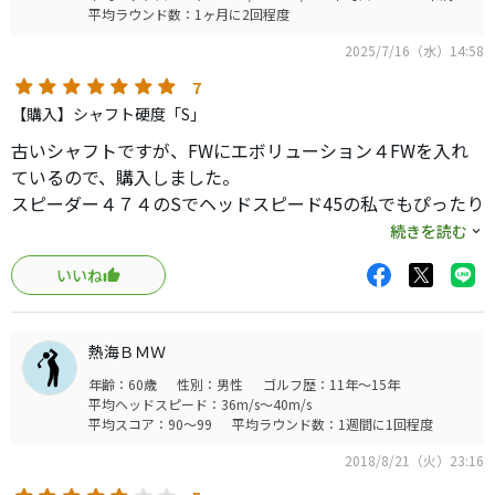
平均ラウンド数：1ヶ月に2回程度
2025/7/16（水）14:58
7
【購入】シャフト硬度「S」
古いシャフトですが、FWにエボリューション４FWを入れ
ているので、購入しました。
スピーダー４７４のSでヘッドスピード45の私でもぴったり
です。
続きを読む
いいね
４７４でも軽く感じません。しっかりしてます。
これぞ中調子が味わえます。エボリューション４のシャフ
トは
熱海ＢＭＷ
かなり秀逸だと思いました。
年齢：60歳
性別：男性
ゴルフ歴：11年～15年
平均ヘッドスピード：36m/s～40m/s
平均スコア：90～99
平均ラウンド数：1週間に1回程度
2018/8/21（火）23:16