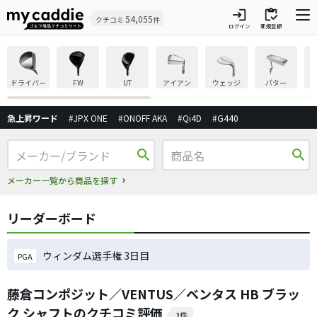
login
inventory
54,055
クチコミ
件
ログイン
新規登録
ドライバー
FW
UT
アイアン
ウェッジ
パター
急上昇ワード
#JPX ONE
#ONOFF AKA
#Qi4D
#G440
search
search
メーカー一覧から商品を探す
リーダーボード
ウィンダム選手権 3日目
PGA
藤倉コンポジット／VENTUS／ベンタス HB ブラッ
ク シャフトのクチコミ評価
1件