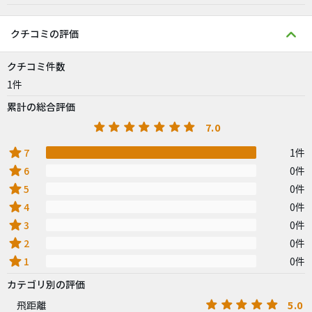
クチコミの評価
クチコミ件数
1件
累計の総合評価
7.0
star
7
1件
star
6
0件
star
5
0件
star
4
0件
star
3
0件
star
2
0件
star
1
0件
カテゴリ別の評価
5.0
飛距離