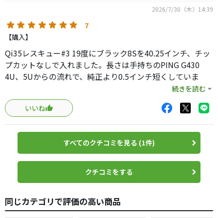
2026/7/30（木）14:39
7
【購入】
Qi35レスキュー#3 19度にブラック8Sを40.25インチ、チッ
プカットなしで入れました。長さは手持ちのPING G430
4U、5Uからの流れで、純正より0.5インチ短くしていま
す。
続きを読む
ドライバーが26TRブラックと24ブラックの使い分けなの
いいね
で、全く違和感はありません。しなり感は24ブラックと同
じで、手元から先がしなやかに戻ってきます。ボールに対し
て適正にヘッドが当たるので、純正ディアマナTM70で感じ
すべてのクチコミを見る (1件)
た先端の頼りなさ、ヘッドが垂れてダブり、ボールが散ら
かることは無くなりました。
打ち出しは若干低くなりますが、飛距離はロフトなりにし
クチコミをする
っかり出ています。ユーティリティにありがちな引っ掛けの
気配はなく、左は全く怖くありません。右に抜けたと思っ
同じカテゴリで評価の高い商品
ても、数ヤードなので問題なし。
巷では「ただの硬い棒」と言われてますが、実際には癖の