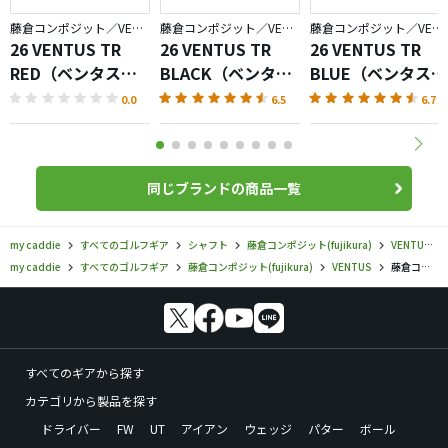
藤倉コンポジット／VENTUS
藤倉コンポジット／VENTUS
藤倉コンポジット／VENTUS
26 VENTUS TR
26 VENTUS TR
26 VENTUS TR
RED（ベンタスレ
BLACK（ベンタス
BLUE（ベンタスブ
ッド）
ブラック）
ルー）
0.0
6.5
6.7
同じブランドの商品一覧
my caddie
すべてのゴルフギア
シャフト
藤倉コンポジット(fujikura)
VENTUS
my caddie
すべてのゴルフギア
藤倉コンポジット(fujikura)
VENTUS
藤倉コンポジット／VENTUS／ベンタス HB ブラック シャフトの口コミ評価
すべてのギアから探す
カテゴリから製品を探す
ドライバー
FW
UT
アイアン
ウェッジ
パター
ボール