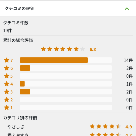
クチコミの評価
クチコミ件数
19件
累計の総合評価
6.3
star
7
14件
star
6
2件
star
5
0件
star
4
1件
star
3
2件
star
2
0件
star
1
0件
カテゴリ別の評価
4.9
やさしさ
4.7
構えやすさ