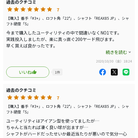
過去のクチコミ
コスパに優れてますので
7
オススメです。
【購入】番手「#3+」、ロフト角「22°」、シャフト「REAX85 JP」、シャ
フト硬度「S」
今まで購入したユーティリティの中で間違いなくNO1です。
実践投入しましたが、楽に真っ直ぐ200ヤード飛びます。
早く買えば良かったです。
おまけに自分の重量フローにピッタリでした。
続きを読む
マークダウンしてますし、おすすめします。
2020/10/30（金）18:24
いいね
1
件
過去のクチコミ
7
【購入】番手「#3+」、ロフト角「22°」、シャフト「REAX85 JP」、シャ
フト硬度「S」
ユーティリティはアイアン型を使ってましたが…
ちゃんと当たれば凄く良い球が出ますが…
シャフトがハードだったせいか最近当たりが悪いので気分一心