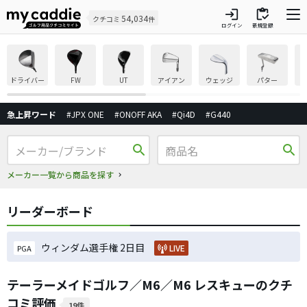
login
inventory
54,034
クチコミ
件
ログイン
新規登録
ドライバー
FW
UT
アイアン
ウェッジ
パター
急上昇ワード
#JPX ONE
#ONOFF AKA
#Qi4D
#G440
search
search
メーカー一覧から商品を探す
リーダーボード
ウィンダム選手権 2日目
LIVE
PGA
テーラーメイドゴルフ／M6／M6 レスキューのクチ
コミ評価
19件