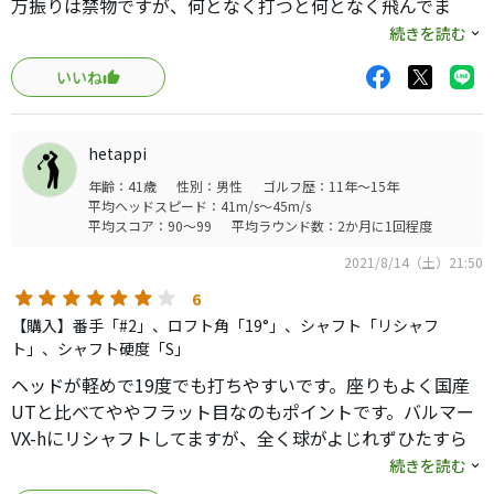
万振りは禁物ですが、何となく打つと何となく飛んでま
す。ヘッド性能もよく、捕まりがいいヘッドです。
続きを読む
1つ新しいモデルのSIMより捕まります。
いいね
私はトゥ側に鉛を貼って使ってますが、球を捕まえきれな
い人にはうってつけです。
新しいものが必ずいいものでは無いです。
hetappi
年齢：41歳
性別：男性
ゴルフ歴：11年～15年
平均ヘッドスピード：41m/s～45m/s
平均スコア：90～99
平均ラウンド数：2か月に1回程度
2021/8/14（土）21:50
6
【購入】番手「#2」、ロフト角「19°」、シャフト「リシャフ
ト」、シャフト硬度「S」
ヘッドが軽めで19度でも打ちやすいです。座りもよく国産
UTと比べてややフラット目なのもポイントです。バルマー
VX-hにリシャフトしてますが、全く球がよじれずひたすら
直進性高く打てて、私にとってはまさにレスキューです。
続きを読む