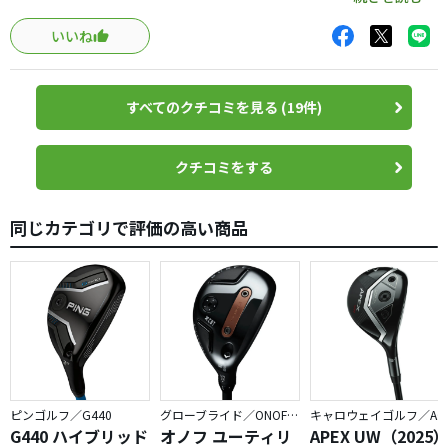
いいね
ユーティリティは元々得意ではなく、安定感に欠けていま
したが、M6はミスヒットに強く、直進性が高いです。ツイ
ストフェースの効果でしょうか？
すべてのクチコミを見る (19件)
ギアを語れるほどの腕前ではないですが、やさしいユーテ
ィリティをお探しのかたにはおすすめです。
クチコミをする
同じカテゴリで評価の高い商品
ピンゴルフ／G440
グローブライド／ONOFF AKA
キャロウェイゴルフ／APEX
G440 ハイブリッド
オノフ ユーティリ
APEX UW（2025