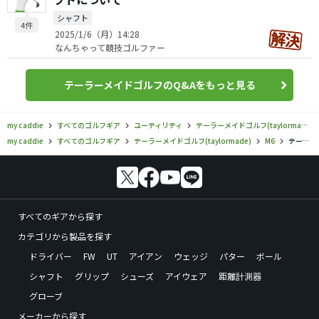
シャフト
4件
2025/1/6（月）14:28
なんちゃって競技ゴルファー
テーラーメイドゴルフのQ&Aをもっと見る
my caddie
すべてのゴルフギア
ユーティリティ
テーラーメイドゴルフ(taylormade)
my caddie
すべてのゴルフギア
テーラーメイドゴルフ(taylormade)
M6
テーラーメイドゴルフ／M6／M6 レスキューの口コミ評価
すべてのギアから探す
カテゴリから製品を探す
ドライバー
FW
UT
アイアン
ウェッジ
パター
ボール
シャフト
グリップ
シューズ
アイウェア
距離計測器
グローブ
メーカーから探す