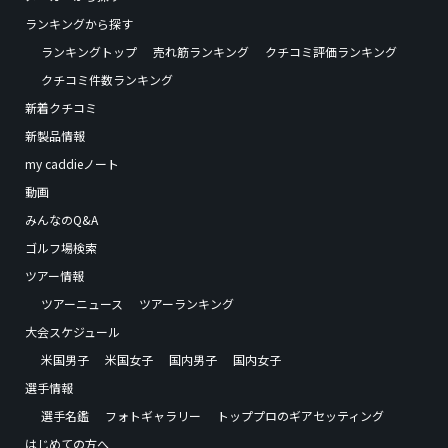
ランキングから探す
ランキングトップ
売れ筋ランキング
クチコミ評価ランキング
クチコミ件数ランキング
新着クチコミ
新製品情報
my caddieノート
動画
みんなのQ&A
ゴルフ場検索
ツアー情報
ツアーニュース
ツアーランキング
大会スケジュール
米国男子
米国女子
国内男子
国内女子
選手情報
選手名鑑
フォトギャラリー
トッププロのギアセッティング
はじめての方へ