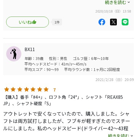
久しぶりにショップへ行って色々試打しました。
続きを読む
2020/10/18（日）13:58
各メーカーを打ち比べてみましたが
SIMのスチールシャフトモデルが一番合ってましたが、
いいね
1
件
まだまだいいお値段なので
前モデルのM6でもそんな大差が無いと思い。
マークダウンしてるM6をゲット！
楽だし飛ぶし…安定していいですよ。
BX11
19°も購入検討中です。
年齢：39歳
性別：男性
ゴルフ歴：6年～10年
平均ヘッドスピード：41m/s～45m/s
平均スコア：90～99
平均ラウンド数：1ヶ月に2回程度
2021/2/28（日）20:09
7
【購入】番手「#4+」、ロフト角「24°」、シャフト「REAX85
JP」、シャフト硬度「S」
アウトレットで安くなっていたので、購入しました。シャ
フトは両方試打しましたが、フブキが軽すぎたのでスチー
ルにしました。私のヘッドスピード(ドライバー42〜43程
度)でもスチールで問題なさそうです。
続きを読む