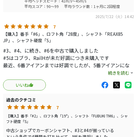
平均ヘッドスピード：41m/s～45m/s
平均スコア：90～99
平均ラウンド数：1ヶ月に2回程度
2025/7/22（火）14:42
7
【購入】番手「#6」、ロフト角「28度」、シャフト「REAX85
JP」、シャフト硬度「S」
#3、#4、に続き、#6を中古で購入しました
#5はコブラ、RailHが未だ好調につき未購入です
最近、6番アイアンまでは好調でしたが、5番アイアンにな
ると、苦手意識からか球に当てにいく症状がでて諦めまし
続きを読む
た
いいね
コースでは未使用ですが、5番アイアンよりプレッシャーが
過去のクチコミ
かなり軽減され、飛距離として、175-180y 目標で、まずま
7
ずクリアしています
これで飛距離階段の苦手箇所は 100y以下のみとなりました
【購入】番手「#2」、ロフト角「19°」、シャフト「FUBUKI TM6」、シャ
フト硬度「S」
中古ショップでカーボンシャフト、#3と#4が揃っている
という条件で4種類を打ち比べて、M6を選択しました