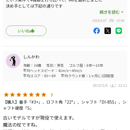
決め手としては下記の通りです
続きを読む
1) 振りやすさ
2024/5/27（月）15:09
純正シャフトとのマッチングが良く振りやすいです
いいね
2) 直進性
ドローヒッターですが捻じれる感じがしません
ツイストフェイスの効果なのでしょうか
しんかわ
3) 飛距離
年齢：34歳
性別：男性
ゴルフ歴：6年～10年
スカイトラックの最長、#3 241y / #4 227y
平均ヘッドスピード：41m/s～45m/s
ちょっと盛り過ぎだと思いましたが、
平均スコア：85～89
平均ラウンド数：1ヶ月に1回程度
後日トップトレイサーで計測したところ、
#3 平均223y 最長235y / #4 平均205y 最長214y
2023/5/6（土）22:12
7
3Wと同じ平均距離で、前使用のUT(スチール)と20y差があります
【購入】番手「#3+」、ロフト角「22°」、シャフト「DI-85S」、シ
化け物クラブです
ャフト硬度「S」
3Wは抜きます
#5 の購入と1Wにも興味が湧きました
古いモデルですが現役で使えます。
魔法の杖ですね。