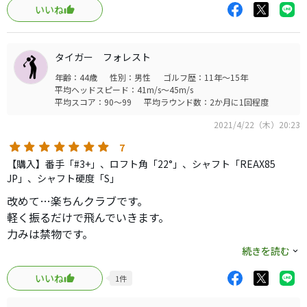
いいね
タイガー フォレスト
年齢：44歳
性別：男性
ゴルフ歴：11年～15年
平均ヘッドスピード：41m/s～45m/s
平均スコア：90～99
平均ラウンド数：2か月に1回程度
2021/4/22（木）20:23
7
【購入】番手「#3+」、ロフト角「22°」、シャフト「REAX85
JP」、シャフト硬度「S」
改めて…楽ちんクラブです。
軽く振るだけで飛んでいきます。
力みは禁物です。
サラッと振るだけで…
続きを読む
200ヤード前後飛びます。
いいね
1
件
ユーティリティは最新じゃなくても
何も変わらないと思います。