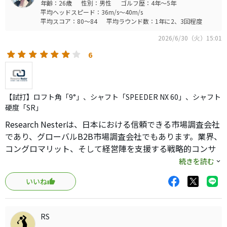
年齢：26歳
性別：男性
ゴルフ歴：4年～5年
平均ヘッドスピード：36m/s～40m/s
平均スコア：80～84
平均ラウンド数：1年に2、3回程度
2026/6/30（火）15:01
6
【試打】ロフト角「9°」、シャフト「SPEEDER NX 60」、シャフト
硬度「SR」
Research Nesterは、日本における信頼できる市場調査会社
であり、グローバルB2B市場調査会社でもあります。業界、
コングロマリット、そして経営陣を支援する戦略的コンサ
ルティングサービスと実用的な市場インサイトを提供して
続きを読む
います。ヘルスケア、医薬品、そして様々なセクターにおい
いいね
て、偏りのないデータに基づくインテリジェンスを提供す
ることに特化し、企業が将来のマーケティング戦略、事業
拡大、そして投資について情報に基づいた意思決定を行え
RS
るよう支援しています。