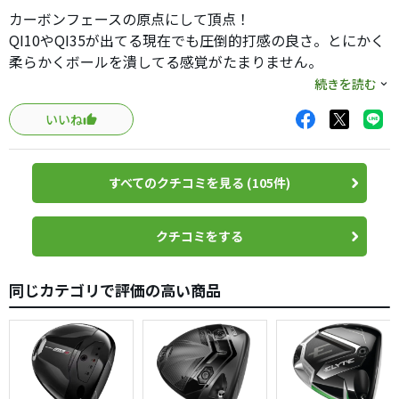
カーボンフェースの原点にして頂点！
QI10やQI35が出てる現在でも圧倒的打感の良さ。とにかく
柔らかくボールを潰してる感覚がたまりません。
当初は尖り過ぎやボールが全然上がらないとウワサされて
続きを読む
いましたがそんな事はなく、むしろボールは上がりやすい
いいね
しドローもフェードのどちらも打てる操作性があります。
これより良いドライバーは無いのではないか、買い替えは
当分無しと思わせてくれるほど素敵なドライバーです。
すべてのクチコミを見る (105件)
ただシャフト選びはとても苦戦しそうで、まずボールが上
がりづらくなる印象があります。
クチコミをする
同じカテゴリで評価の高い商品