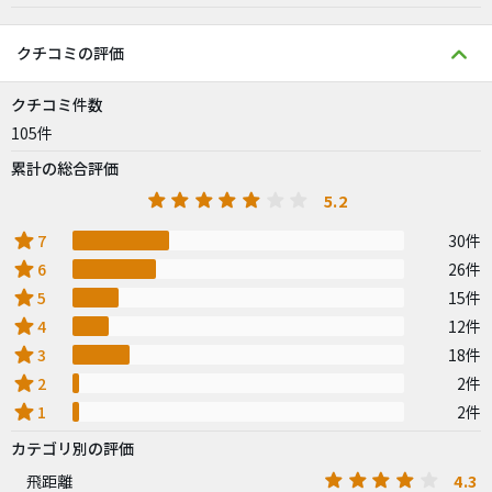
クチコミの評価
クチコミ件数
105件
累計の総合評価
5.2
star
7
30件
star
6
26件
star
5
15件
star
4
12件
star
3
18件
star
2
2件
star
1
2件
カテゴリ別の評価
4.3
飛距離