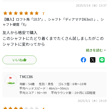
2025/5/14（水）13:37
7
【購入】ロフト角「10.5°」、シャフト「ディアマナD63xct 」、シ
ャフト硬度「X」
友人から格安で購入
このシャフトにたどり着くまでたくさん試しましたがこの
シャフトに変わってから
初速は早くなりバックスピンは適当になりました
続きを読む
コースに残る玉を250ヤード以上とばせるのでとても重宝し
いいね
ています
私にとってはこの，組み合わせが最適解です
サイドスピンは減ったので変に曲がらず飛びます
TMCC86
年齢：54歳
性別：男性
ゴルフ歴：6年～10年
平均ヘッドスピード：46m/s～50m/s
平均スコア：90～99
平均ラウンド数：2か月に1回程度
2025/5/1（木）19:19
4