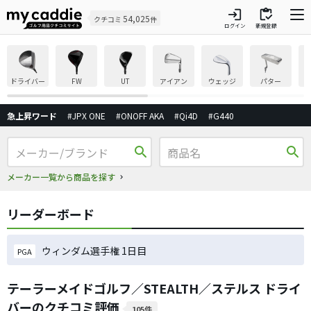
login
inventory
54,025
クチコミ
件
ログイン
新規登録
ドライバー
FW
UT
アイアン
ウェッジ
パター
急上昇ワード
#JPX ONE
#ONOFF AKA
#Qi4D
#G440
search
search
メーカー一覧から商品を探す
リーダーボード
ウィンダム選手権 1日目
PGA
テーラーメイドゴルフ／STEALTH／ステルス ドライ
バーのクチコミ評価
105件