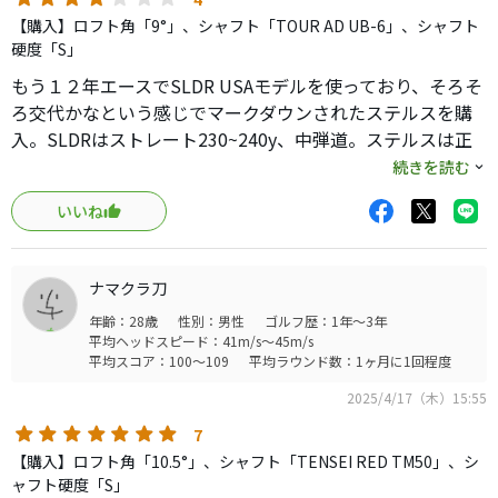
【購入】ロフト角「9°」、シャフト「TOUR AD UB-6」、シャフト
硬度「S」
もう１２年エースでSLDR USAモデルを使っており、そろそ
ろ交代かなという感じでマークダウンされたステルスを購
入。SLDRはストレート230~240y、中弾道。ステルスは正
直、私には全く合いませんでした。
続きを読む
ノーマルだとブーメランの様に曲がる笑 1年以上、シャフト
いいね
入れ替えたり色々やりましたが効果なく最終的にはSLDRと
同じバランスD4に鉛で調整、推定10g貼り何とかストレー
トが多く出るようになりましたが、かなりヘビーなドライ
ナマクラ刀
バーになりました。飛距離は推定SLDR+10y、ただ曲がると
年齢：28歳
性別：男性
ゴルフ歴：1年～3年
大きいので、どうすればエースになるか、頭抱えてます。
平均ヘッドスピード：41m/s～45m/s
平均スコア：100～109
平均ラウンド数：1ヶ月に1回程度
2025/4/17（木）15:55
7
【購入】ロフト角「10.5°」、シャフト「TENSEI RED TM50」、シ
ャフト硬度「S」