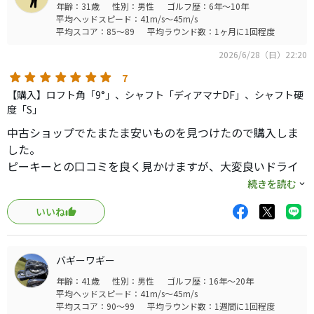
年齢：31歳
性別：男性
ゴルフ歴：6年～10年
平均ヘッドスピード：41m/s～45m/s
平均スコア：85～89
平均ラウンド数：1ヶ月に1回程度
2026/6/28（日）22:20
7
【購入】ロフト角「9°」、シャフト「ディアマナDF」、シャフト硬
度「S」
中古ショップでたまたま安いものを見つけたので購入しま
した。
ピーキーとの口コミを良く見かけますが、大変良いドライ
バーだと思います。
続きを読む
まず、顔がコンパクトでスッと構えられます。ヘッドがマ
いいね
ットなのもかっこいいです。
捕まりがそれなりにあるので、シャフトはDFで捕まりを抑
えましたが、とても相性が良かったです。
バギーワギー
初速も出て、飛距離が期待できます。
年齢：41歳
性別：男性
ゴルフ歴：16年～20年
ステルス2は打っていないので、比較はできませんがかなり
平均ヘッドスピード：41m/s～45m/s
の完成度だと思います。
平均スコア：90～99
平均ラウンド数：1週間に1回程度