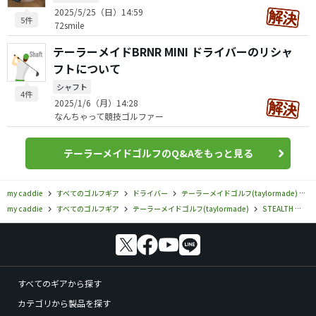
2025/5/25（日）14:59
5件
72smile
テーラーメイドBRNR MINI ドライバーのリシャ
フトについて
シャフト
4件
2025/1/6（月）14:28
なんちゃって競技ゴルファー
テーラーメイドゴルフのQ&Aをもっと見る
my caddie
すべてのゴルフギア
ドライバー
テーラーメイドゴルフ(taylormade)
S
my caddie
すべてのゴルフギア
テーラーメイドゴルフ(taylormade)
STEALTH
テ
すべてのギアから探す
カテゴリから製品を探す