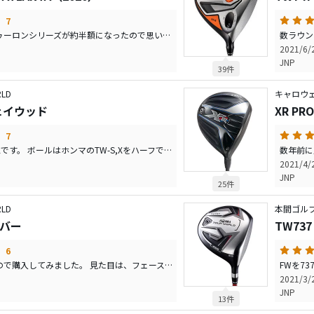
7
以前から狙っていたトゥーロンシリーズが約半額になったので思い切って購入しました。 見た目は、ODYSSEYの#7と#9を足して2で割った感じ。 他の一般的なモデルと比べると、フェース長が短く、フェースの厚さが分厚いのが特徴でしょうか。 スラントネックでオフセット量は少ないです。 構えた感じは、L字パターを構えてる感覚です。座りは良いのでポンと置いてそのまま構えられます。 ヘッドが少し小さいので好き嫌いが分かれそうですが、自分は集中出来て良いと思います。 重量は少し重めで、ヘッドの重みが感じやすいなと思いました。ヘッド重量のおかげか、転がりが良くなった感じはします。 打感は今までよりもタッチが弱くなったからか、柔らかく感じますが、芯が感じられて良い打感だと思います。 実際に打ってみて、ストロークラボシャフトは動かしやすくて、小さい動きがしやすいなと思いました。 元々がL字っぽいパターなので、トゥ側に当てたり微調整しながら打つ人にはハマるんじゃないでしょうか？ 小さめのパターが好きな人、L字パターが好きな人にオススメしたいパターです。
2021/6
JNP
39件
LD
キャロウ
ウェイウッド
XR PR
7
2ラウンドしてきた感想です。 ボールはホンマのTW-S,Xをハーフで打ち比べ（各1ラウンドづつ使用）しました。 2ラウンド共に、ドライバーはあまり使用せずに、なるべくこのクラブで打ってきました。 結論から言うと、想像以上にめちゃくちゃ良かったです。 まず、飛距離はティーアップして大体230〜240y位。しなくても220yは打てました。 弾道は高く、あまりランが出ない球が多かった様に思います。 曲がり幅ですが、特に曲げる意識はせずに打ってみたら、ほとんどストレート〜ドローの球筋で、曲がり幅も10〜20yくらいでした。 今まで、ティーショットでもセカンドショットでも、FWを選択すると、飛距離は出ているけど左右どちらかに大きく曲がる、ランが出過ぎてグリーンオーバーする、自分の狙いに打てる確率が20%程度あれば良い方でしたが、今回は75%位は満足の行くショットが打てたと思います。 とにかく、練習場のレンジボールよりも全然曲がらず、曲がっても一定の方向に曲がってくれたのが良かったです。 ドライバーやFWが苦手な方に、是非とも試して欲しいクラブだと思いました。 ベストスコアの89も出せたので、大満足でした！
2021/4
JNP
25件
LD
本間ゴルフ／
イバー
TW73
6
前から気になっていたので購入してみました。 見た目は、フェース面は標準くらいで後ろはシャローバック、結構投影面積が大きく見えます。 フェースは少し被って見えます。 クラウンは装飾などはありません。前作TW737と比べると、クラウンの色が少しガンメタ気味な黒でした。 飛距離性能は高いと思います。とにかく棒球でぶっ飛んで行く感じ。 曲がり幅も少ないと思いました。 操作性は余り高くないように思います。曲がりにくいのもありますが、油断すると結構ドロップした球が出るので、しっかりアッパーに当て、振り切るイメージで打っています。 音、打感は、芯で打てるとそれなりに柔らかくは感じます。バシッという感じの音。ですが、芯を外すとカキーンという感じの音に変わります。自分レベルだと6〜7割この音です。 新品で20000〜25000円程度で手に入るので、かなり安いと思います。 ヘッドスピードが速めで、ドライバーはとにかく真っ直ぐ打ちたい。という人にオススメしたいクラブです 。
2021/3
JNP
13件