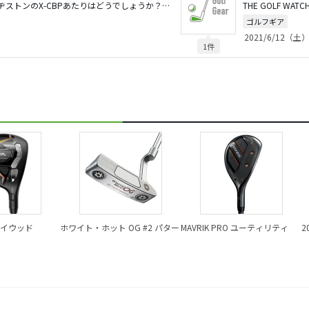
スリクソンのZ565、Z585 ブリヂストンのX-CBPあたりはどうでしょうか？ただ、どのモデルもロフト角が立っているので、ウェッジの見直しが必要になるかも知りませんね。 あとは、シャフトの方が結果が変わってくると思うので、シャフトの硬さや重さをしっかり選定するのを忘れずに！
ゴルフギア
2021/6/12（土）
1件
ェイウッド
ホワイト・ホット OG #2 パター
MAVRIK PRO ユーティリティ
2