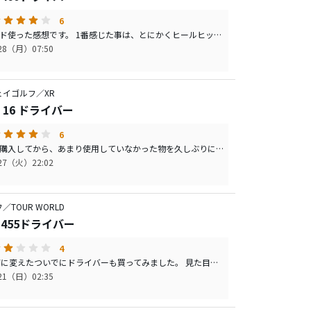
6
数ラウンド使った感想です。 1番感じた事は、とにかくヒールヒットに強いという事です。 飛距離は中々で、HS46前後でトータル250yがコンスタントに打てる感じです。 不思議なのが完全にヒールヒットなのに270yオーバーが何度か有りました。もちろんスライス回転は掛かっていて、プッシュアウトやフェードボールでめちゃくちゃ飛んでいる事が何度かありました。今まで飛距離が出る時はずっとドローだったので、困惑しています。 あとは、打音・打感はコースボール（ホンマTW-X）を使用したらそこまで気にならなくなりました。
/28（月）07:50
ェイゴルフ／XR
O 16 ドライバー
6
数年前に購入してから、あまり使用していなかった物を久しぶりに練習場で使用してみました。 前に使った時は、あまり捕まらず右にプッシュアウト連発で、小さいヘッドは難しいんだ。と思い、使うのをやめていました。 見た目は、少し小ぶりで少しオープンフェースに見えます。フェースは標準か少しディープに見えますが、全体が少し小さいのでそう見えるのかも。後ろはキャロウェイらしいシャローバックです。 クラウンはマットブラックで、フィンみたいなのが付いています。 飛距離は、HS45〜47mくらいで250yd前後飛んでいました。 弾道は、少し低め。 球筋は、少しフェードが安定して打てる感じです。 操作性は、かなり良いと思います。左右高低無理なく打てます。 打感・打音は、バシュッという感じの控えめの音で、なかなか柔らかい打感です。 久しぶりに使用してみて、その打ちやすさにビックリしています。 まず、操作性が良いのですが、曲がりすぎないのが良い。あと、低い球が打ちやすい。 次に、とにかく左に行きずらいです。元々、チーピンやプッシュアウトを良く打つタイプでしたが、捕まりフェードが楽に打てます。 球筋を操りたい人、なるべく低い球を打ちたい人、控えめの打音が好きな中〜上級者にオススメしたいです。
/27（火）22:02
TOUR WORLD
7 455ドライバー
4
FWを737に変えたついでにドライバーも買ってみました。 見た目は、ディープフェースで後ろは短め、フェースはストレートか少しオープンに見えます。クラウンには余計な装飾はありません。 弾道は高弾道 球筋は自分の場合、ほぼフェードかスライス 飛距離はHS47程度で250y〜280y 操作性というか曲がり幅はかなり大きいです 打音はビシン。という感じでかなり控えめな金属音 打感は結構柔らかいと思います まず、飛距離性能はかなり高いと思います。今までトータルで230y〜250yだったのが、一気に250y〜280yとなりました。とくにフック回転の掛かった球が打てた時は爆飛びです。 しかし、シャフトのせいか左右の散らばりが多くなりました。感覚的には、スピン量が多いのかな？と思います。 個人的に顔と打感は凄い好きなのですが、OBが怖くてちょっと使いにくいです。いつもどちらか安パイに曲げるイメージで打っていました。 中〜上級者向けと思います。
/21（日）02:35