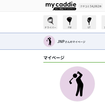
54,062
クチコミ
件
ドライバー
FW
UT
JNP
さんのマイページ
マイページ