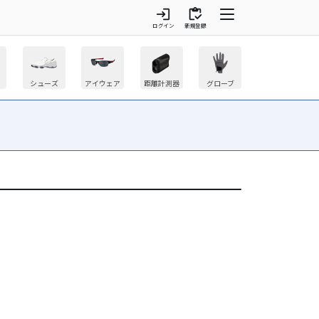
login
inventory
ログイン
新規登録
シューズ
アイウェア
距離計測器
グローブ