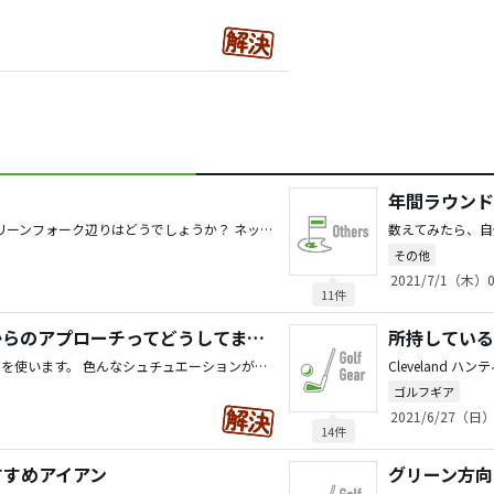
年間ラウンド
ネームプレート、マーカー、グリーンフォーク辺りはどうでしょうか？ ネットで検索すると、好きな名前や文字が選択出来るので、相手の名前は勿論、贈りたい言葉なども印刷出来るし、物によってはラッピングなども受け付けているようです。 ありきたりな回答ですが、参考までにどうぞ。
その他
2021/7/1（木）0
11件
サブグリーンのカラーからのアプローチってどうしてます？
所持している
自分は基本的には56°のウェッジを使います。 色んなシュチュエーションがありますが ?障害物が無く転がしてもOKなら、ランニングアプローチ ?バンカーやコブが有る、ピン奥が広いなら、ピッチショット ランニングアプローチはヒールを浮かして当てるだけの打ち方で、落とし所だけ意識します。 ピッチショットは手首の緩みとバンスを滑らすイメージを意識しています。 自分もトップが怖いので、ほとんどの場合はランニングアプローチが基本です。 自分は芝の上から練習する機会が少ないので、引き出しが少ない。というのが本音ですが、昔UTやミドルアイアンで転がしをやったら、往復ビンタをくらった経験から、慣れない事はしない様にしています。 20〜30yであれば、あまり振り幅も大きくならないので芝の事はあまり考えないですかね。
ゴルフギア
2021/6/27（日）
14件
すすめアイアン
グリーン方向