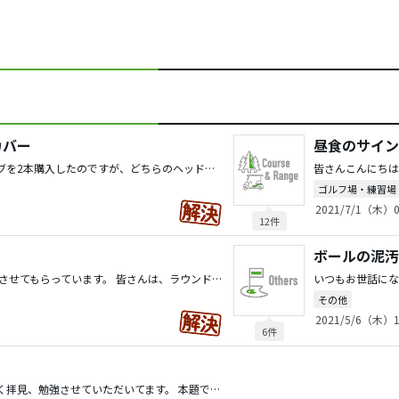
カバー
昼食のサイン
最近中古でタイトリストのクラブを2本購入したのですが、どちらのヘッドカバーも劣化していて合皮？の部分が剥がれています。タイトリストのクラブは初めて購入しましたが、今まで買った中古クラブはそこまでボロボロのは無かった気がします。 質問としては、たまたま状態が悪かっただけなのか？それとも、タイトリストのヘッドカバーは劣化しやすいとかあるのか？です。 ちなみに購入したクラブは、FW 915Fと、UT TS2で、915の方は全体的にボロボロ、TS2は入口付近がボロい感じです。よろしくお願いします。
ゴルフ場・練習場
2021/7/1（木）0
12件
ボールの泥汚
皆さんこんばんは。 いつも勉強させてもらっています。 皆さんは、ラウンド中にウェッジのフェースをどのくらいの掃除しますか？ 先日、YouTubeで某プロが『スピンを掛けたいのなら、打つ前にフェースを綺麗にしましょう』と言っていて、自分もやってみたくなりました。 質問としては、皆さんはウェッジでショットする前に、フェースを綺麗にしますか？ 掃除した時、しない時で違いはありましたか？ 掃除をする人の場合、使用しているブラシはどんなのですか？オススメがあれば教えて頂きたいです。 以上よろしくお願いします。
その他
2021/5/6（木）1
6件
皆様はじめまして。いつも楽しく拝見、勉強させていただいてます。 本題ですが、半年くらい前にアイアンのセットを変えてから、左手親指と左手人差し指にマメやタコができるようになってしまいました。 特に親指のタコは肥大化しており、今まで使用していたグローブがパツパツになる程です。 元々、グリッププレッシャーが強いことは分かっていたつもりでしたが、何度練習に行ってもなかなか改善しません。 そこで、前のクラブとグリップが違う事を思い出したので交換しようと考えている次第です。 質問内容としては ?グリップの硬さ、太さ、重さでグリッププレッシャーが良くなるか（弱く握る事が出来るか） ?オススメのグリップはありますか？の2点です。 ちなみに、前のアイアンセットには、ゴルフプライドMCCコンパウンドを装着していましたが、現在のアイアンセットにはイオミックsticky armyというものが装着されています。 グリップ交換はお店でやってもらう予定です。 以上よろしくお願いします。