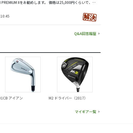
THE GOLF WATCH PREMIUM IIをお勧めします。 価格は25,000円くらいで、スマホと連動が出来て、充電持ちも良くて、距離の精度も高いと思います。 悪い点を挙げると、ボタンがたくさんあるので慣れるまで大変です。 その下のモデルで、THE GOLF WATCH NORM IIというのもありますが、こちらはピンまでの方向線が出ないので注意が必要です。それでも安いのでオススメなんですけどね(^^)
10:45
Q&A回答履歴
01CB アイアン
M2 ドライバー（2017）
マイギア一覧