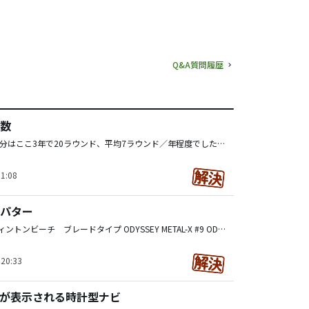
Q&A質問履歴
数
数えてみたら、自分はここ3年で20ラウンド、平均7ラウンド／年程度でした。 会社の人と行く事がほとんどで、平日休みを合わせずらい（仕事は土日休み）ので全然行けてないです。 最近、ゴルフ系YouTuberの関係でゴルフ熱が再燃し、同じ視聴者と平日にラウンドする事が出来る様になったので、今年に入ってから毎月ラウンドしています。 もし、制限が無ければ毎週行きたいですね。なので、希望は48ラウンド/年です。
1:08
パター
Cleveland ハンティントンビーチ ブレードタイプ ODYSSEY METAL-X #9 ODYSSEY トゥーロン アトランタ 以上3本所持しています。 ブレード長が長いものや、ヘッドが大きいものは選ばないですね。小さい方が集中出来るし、大きいのは見た目で違和感あるものが多かったので。 あとは、ネック形状は大事ですね。
20:33
が表示される時計型ナビ