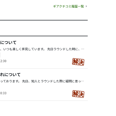
ギアクチコミ履歴一覧
について
皆さんこんにちは、いつも楽しく拝見しています。 先日ラウンドした時に、小さな疑問が生まれたので質問させて頂きます。 ゴルフ場のレストランを利用した際、最後に伝票にサインしますよね？ 皆さんは、その時に他人の分までサインしますか？ する場合、しない場合の状況や理由も教えて下さい。 ちなみに、疑問が生まれた経緯を説明すると、自分は普段、会社の人とラウンドしています（所謂いつものメンバー）その時は他人の分までサインしてしまう事が多いのですが、先日、初対面の方とラウンドする事があり、自分が最初にサインして隣の人に伝票を渡すと、その方は残りの2人に伺ってから、残りの人の分までサインしていました。 まとめてサインを書かれた方は、年間のラウンド数も多く、ミッドアマ等に出場したりする方で、ラウンド中の目土や芝の補修は勿論、救済の処置等もきっちりやる方で、特にマナーが悪いとかは無かったです。
2:30
れについて
いつもお世話になっております。 先日、知人とラウンドした際に疑問に思った事を質問させていただきます。 状況としては 知人の一打目、ティーショットが曲がって林の中へ 二打目、林の中からダフリながらもフェアウェイへナイスアウト 三打目地点へ行ってみると、ボールに泥が付着していました。 知人は、6インチルールで！と言い、ボールを拾い上げ、ボールを拭き、リプレースしていました。この時、ボールは地面に埋まっている訳ではありませんでした。 心の中で、拭いても良いんだっけ？と思いましたが、自分もルールを把握できていないので、その場は何事も無くプレーを続行しました。 そこで質問ですが、ボールに付着した泥汚れは、どの場合だと拭いて良いのでしょうか？ 自分の認識だと ?ホールアウト後 ?グリーン上でマークをした後 ?ジェネラルエリアで球が地面に埋まっている場合 ?アンプレアブルや何らかのペナルティ等、救済を受ける場合 ?ローカルルールに記載がある場合 以上です。 間違っていたり、他にも拭くことが出来る場合はありますか？
0:33