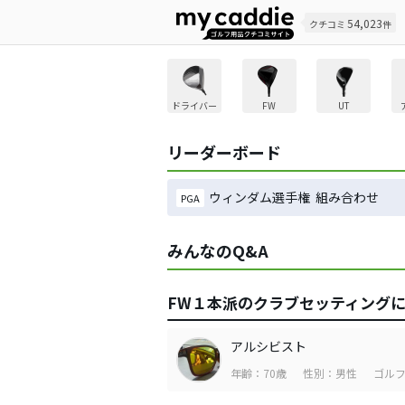
54,023
クチコミ
件
ドライバー
FW
UT
リーダーボード
ウィンダム選手権 組み合わせ
PGA
みんなのQ&A
FW１本派のクラブセッティング
アルシビスト
年齢：70歳
性別：男性
ゴルフ