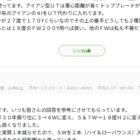
使ってます。アイアン型ＵＴは重心距離が長くトップブレード
び系のアイアンの４IをＵＴ代わりに入れてます。
ンが２７度で１７０Yくらいなのでその上の番手どうしても２種
あとは１８度のＦＷ２００Y飛べば良い。他のＦＷは私も不要だ
いいね
歴：21年以上
平均ヘッドスピード：41m/s～45m/s
平均スコア：80～84
です。いつも皆さんの回答を参考にさせてもらっています。
年３０年振り位に３→４Ｗに変え、５＆７Ｗ→１９度Ｈ２に変
も良くなりました。
を実質１本減らせたので、ＳＷを２本（ハイ＆ローバウンス）
できたのも好影響かと思っています。