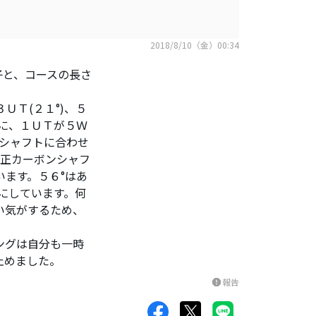
2018/8/10（金）00:34
子と、コースの長さ
ＵＴ(２１°)、５
)に、１ＵＴが５Ｗ
のシャフトに合わせ
純正カーボンシャフ
います。５６°はあ
にしています。何
い気がするため、
ングは自分も一時
止めました。
報告
report