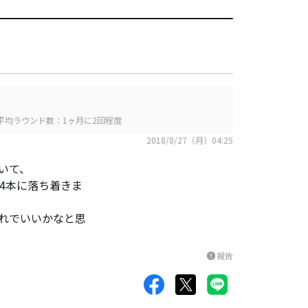
平均ラウンド数：1ヶ月に2回程度
2018/8/27（月）04:25
いて、
°/PTの14本に落ち着きま
これでいいかなと思
報告
report