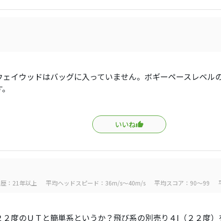
ウェイウッドはバッグに入っていません。ボギーペースレベル
す。
いいね
歴：21年以上
平均ヘッドスピード：36m/s～40m/s
平均スコア：90～99
２２度のＵＴと簡単系というか？飛び系の別売り４I（２２度）