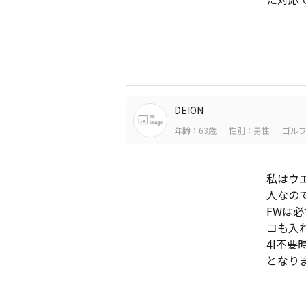
DEION
年齢：63歳
性別：男性
ゴルフ
私はウエ
人なの
FWは
コも入
4I不要
となり