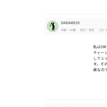
DAIDAI0519
年齢：49歳
性別：男性
ゴルフ
私は3W
ティー
してシ
す。そ
楽なの