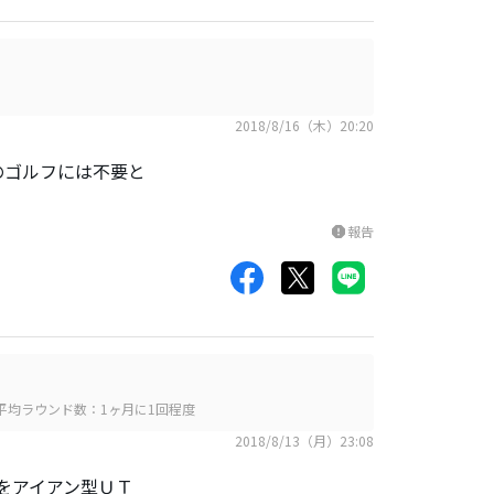
2018/8/16（木）20:20
のゴルフには不要と
報告
report
平均ラウンド数：1ヶ月に1回程度
2018/8/13（月）23:08
をアイアン型ＵＴ