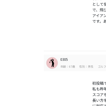
として
で、飛
アイア
です。
0305
年齢：67歳
性別：男性
ゴルフ
初投稿
私も昨
スコア
長い方
に対応