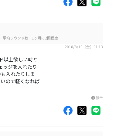
平均ラウンド数：1ヶ月に2回程度
2018/8/10（金）01:13
ヤード以上欲しい時と
ェッジを入れたり
かも入れたりしま
多いので軽くなれば
報告
report