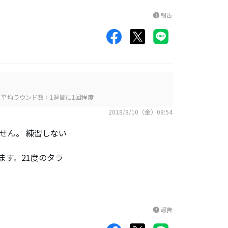
報告
report
平均ラウンド数：1週間に1回程度
2018/8/10（金）08:54
ません。 練習しない
ます。21度のタラ
報告
report