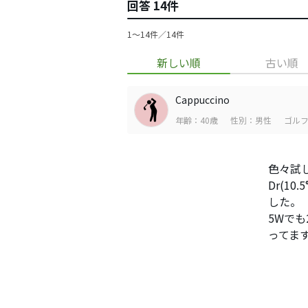
回答 14件
1〜14件／14件
新しい順
古い順
Cappuccino
年齢：40歳
性別：男性
ゴルフ
色々試
Dr(10.
した。
5Wで
ってま