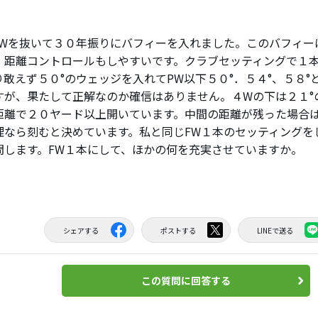
5Wを抜いて３０年振りにバフィーを入れました。このバフィー
、距離コントロールもしやすいです。クラブセッティングで１
り敢えず５０°のウェッジを入れてPW以下５０°．５４°、５８°
すが、果たして正解なのか確信はありません。４Wの下は２１°
距離で２０ヤード以上開いています。中間の距離が残った場合は
理なら刻むと決めています。私と同じFW１本のセッティングを
問します。FW１本にして、ほかの何を充実させていますか。
シェアする
ポストする
LINEで送る
この質問に回答する