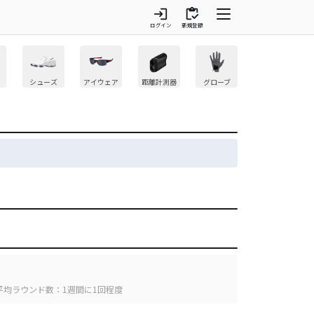
login
inventory
ログイン
新規登録
シューズ
アイウェア
距離計測器
グローブ
平均ラウンド数：1週間に1回程度