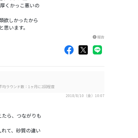
が厚くかっこ悪いの
類欲しかったから
と思います。
報告
report
平均ラウンド数：1ヶ月に2回程度
2018/8/10（金）10:07
えたら、つながりも
入れて、砂質の違い