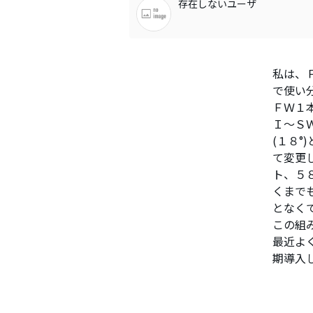
存在しないユーザ
私は、
で使い
ＦＷ１本
Ｉ〜Ｓ
(１８
て変更
ト、５
くまで
となく
この組
最近よ
期導入