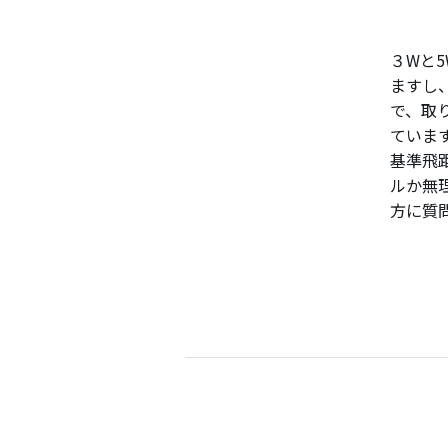
３Wと
ますし
で、取
ていま
基準飛
ルか無
方に質