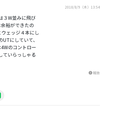
2018/8/9（木）13:54
は３W並みに飛び
本余裕ができたの
とウェッジ４本にし
のUTにしていて、
4Wのコントロー
していらっしゃる
報告
report