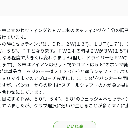
ＦＷ２本のセッティングとＦＷ１本のセッティングを自分の調
分けています。
の時のセッティングは、ＤＲ、２Ｗ(１３°)、１ＵＴ(１７°)、３
Ｗ、５８°、ＰＴとなります。ＦＷ２本の時は２Ｗが３Ｗ(１５°
°)となる程度で大きくは変わりません(但し、ドライバーもＦＷ
します)。ＳＷはアイアンのセット物でロフトは５６°のホンマ
８°は単品ウェッジのモーダス１２０(Ｓ)と違うシャフトにして
も８０ｙｄまでのアプローチ専用にして、５８°をバンカー専用
ですが、バンカーからの脱出はスチールシャフトの方が扱い易
み合わせにしています。
く目にするＰＷ、５０°、５４°、５８°のウェッジ４本セッティ
していましたが、クラブ選択に迷いが生じることが多くすぐに
いいね