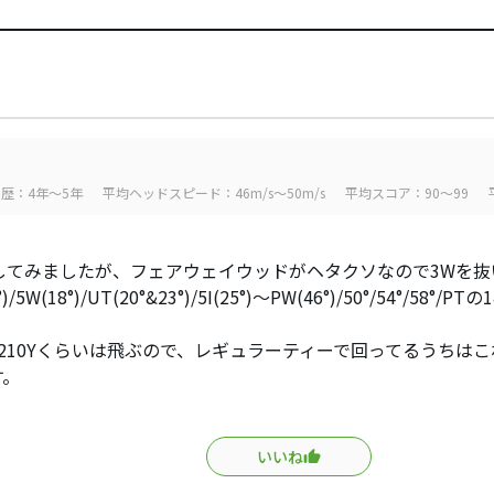
歴：4年～5年
平均ヘッドスピード：46m/s～50m/s
平均スコア：90～99
してみましたが、フェアウェイウッドがヘタクソなので3Wを抜
5°)/5W(18°)/UT(20°&23°)/5I(25°)〜PW(46°)/50°/54°/58
も210Yくらいは飛ぶので、レギュラーティーで回ってるうちは
す。
いいね