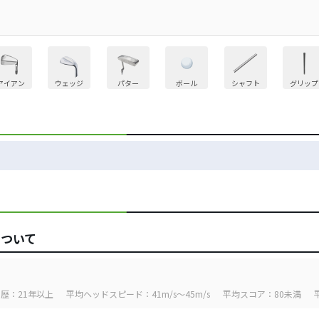
アイアン
ウェッジ
パター
ボール
シャフト
グリップ
について
歴：21年以上
平均ヘッドスピード：41m/s～45m/s
平均スコア：80未満