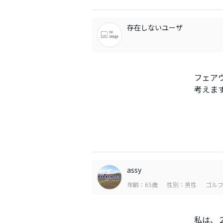
存在しないユーザ
フェア
考えま
assy
年齢：65歳
性別：男性
ゴルフ
私は、