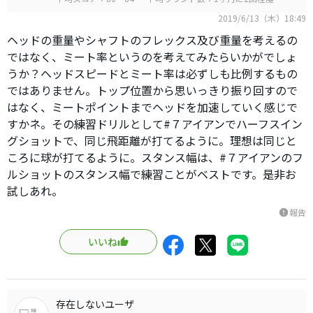
2019/6/13（木）18:49
ヘッドの重量やシャフトのフレックス及び重量を考えるの
ではなく、ミート率というのを考えてみたらいかがでしょ
うか？ヘッドスピードとミート率は必ずしも比例するもの
ではありません。トップ位置から思いっきり振り回すので
はなく、ミートポイントまでヘッドを加速していく感じで
すかネ。その練習ドリルとして#７アイアンでハーフスイン
グショットで、同じ飛距離が打てるように。理想は同じと
ころに球が打てるように。スタンス幅は、#７アイアンのフ
ルショットのスタンス幅で練習ことがベストです。是非お
試しあれ。
報告
report
いいね
存在しないユーザ