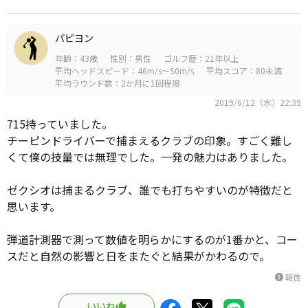
パピヨン
年齢：43歳
性別：男性
ゴルフ歴：21年以上
平均ヘッドスピード：46m/s～50m/s
平均スコア：80未満
平均ラウンド数：2か月に1回程度
2019/6/12（水）22:39
715持っていました。
チーピンドライバーで捕まえるクラブの印象。すごく難し
くて僕の技量では無理でした。一発の魅力はありました。
ゼクシオは捕まるクラブ、誰でも打ちやすいのが特徴だと
思います。
弾道計測器で測って数値を明らかにするのが1番かと、コー
スだと自然の影響と日をまたぐと結果がかわるので。
報告
report
いいね