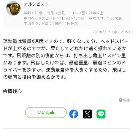
アルシビスト
年齢：70歳
性別：男性
ゴルフ歴：21年以上
平均ヘッドスピード：41m/s～45m/s
平均スコア：80未満
平均ラウンド数：1週間に1回程度
2019/6/12（水）21:53
運動量は質量X速度ですので、軽くなった分、ヘッドスピー
ドが上がるのですが、果たしてどれだけ速く振れているか
です。飛距離の別の側面からは、打ち出し角度とスピン量
があります。飛ばしたければ、最適重量、最適スピンのド
ライバーを探すか、運動量自体を大きくするため、飛ばし
の筋肉と技術を鍛えるかです。
余情残心
報告
report
いいね