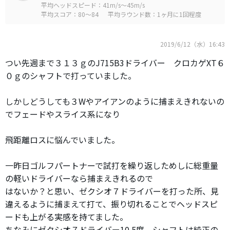
平均ヘッドスピード：41m/s～45m/s
平均スコア：80～84
平均ラウンド数：1ヶ月に1回程度
2019/6/12（水）16:43
つい先週まで３１３ｇのJ715B3ドライバー クロカゲXT６
０ｇのシャフトで打っていました。
しかしどうしても３Wやアイアンのように捕まえきれないの
でフェードやスライス系になり
飛距離ロスに悩んでいました。
一昨日ゴルフパートナーで試打を繰り返しためしに総重量
の軽いドライバーなら捕まえきれるので
はないか？と思い、ゼクシオ７ドライバーを打った所、見
違えるように捕まえて打て、振り切れることでヘッドスピ
ードも上がる実感を持てました。
ちなみにゼクシオ７ドライバー10.5度 シャフトは純正の