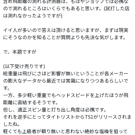
含め飛距離の測れる計測器は、もはやショップでは必携な
ので測れるところはいくらでもあると思いす。(試打した店
は測れなかったようですが)
イイ人が多いので答えは頂けると思いますが、まずは現実
にそうなのかを知ることが質問よりも先決な気がします。
で、本題ですが
(以下受け売りです)
総重量は飛びにさほど影響が無いということが各メーカー
の膨大なデータから最近では常識になりつつあるらしいで
す。
一方、多少軽い重量でもヘッドスピードを上げたほうが飛
距離に直結するそうです。
但し、適正スピン量と打ち出し角度は必携です。
それを逆手にとってタイトリストからTS1がリリースされま
したね。
軽くても上級者が頼り無いと思わない絶妙な塩梅を狙って