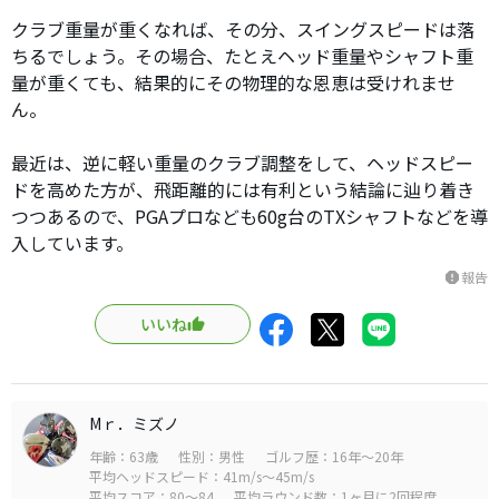
クラブ重量が重くなれば、その分、スイングスピードは落
ちるでしょう。その場合、たとえヘッド重量やシャフト重
量が重くても、結果的にその物理的な恩恵は受けれませ
ん。
最近は、逆に軽い重量のクラブ調整をして、ヘッドスピー
ドを高めた方が、飛距離的には有利という結論に辿り着き
つつあるので、PGAプロなども60g台のTXシャフトなどを導
入しています。
報告
report
いいね
Mｒ．ミズノ
年齢：63歳
性別：男性
ゴルフ歴：16年～20年
平均ヘッドスピード：41m/s～45m/s
平均スコア：80～84
平均ラウンド数：1ヶ月に2回程度