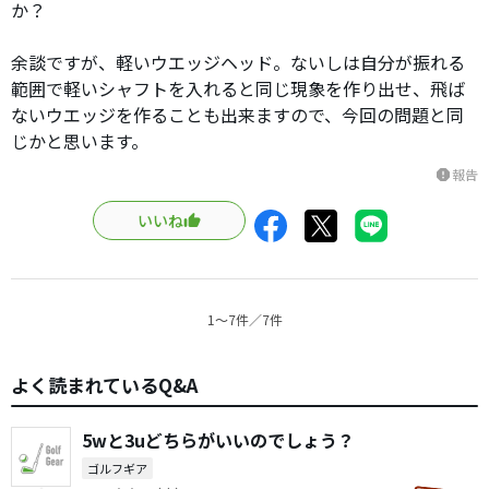
か？
余談ですが、軽いウエッジヘッド。ないしは自分が振れる
範囲で軽いシャフトを入れると同じ現象を作り出せ、飛ば
ないウエッジを作ることも出来ますので、今回の問題と同
じかと思います。
報告
report
いいね
1〜7件／7件
よく読まれているQ&A
5wと3uどちらがいいのでしょう？
ゴルフギア