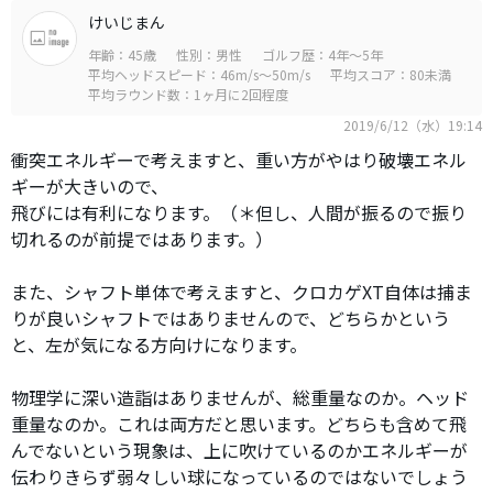
けいじまん
年齢：45歳
性別：男性
ゴルフ歴：4年～5年
平均ヘッドスピード：46m/s～50m/s
平均スコア：80未満
平均ラウンド数：1ヶ月に2回程度
2019/6/12（水）19:14
衝突エネルギーで考えますと、重い方がやはり破壊エネル
ギーが大きいので、
飛びには有利になります。（＊但し、人間が振るので振り
切れるのが前提ではあります。）
また、シャフト単体で考えますと、クロカゲXT自体は捕ま
りが良いシャフトではありませんので、どちらかという
と、左が気になる方向けになります。
物理学に深い造詣はありませんが、総重量なのか。ヘッド
重量なのか。これは両方だと思います。どちらも含めて飛
んでないという現象は、上に吹けているのかエネルギーが
伝わりきらず弱々しい球になっているのではないでしょう