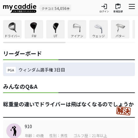
login
inventory
54,056
クチコミ
件
ログイン
新規登録
ドライバー
FW
UT
アイアン
ウェッジ
パター
リーダーボード
ウィンダム選手権 3日目
PGA
みんなのQ&A
総重量の違いでドライバーは飛ばなくなるのでしょうか
910
年齢：49歳
性別：男性
ゴルフ歴：21年以上