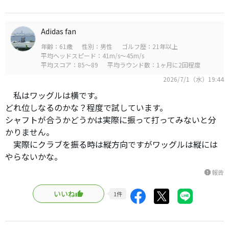
Adidas fan
年齢：61歳
性別：男性
ゴルフ歴：21年以上
平均ヘッドスピード：41m/s～45m/s
平均スコア：85～89
平均ラウンド数：1ヶ月に2回程度
2026/7/1（水）19:44
私はワッグルは横です。
どれ位しなるのかな？程度で試しています。
シャフトが合うかどうかは実際に振って打ってみないと分
かりません。
実際にクラブを振る時は縦方向ですがワッグルは縦には
やらないかな。
報告
report
いいね
1
件