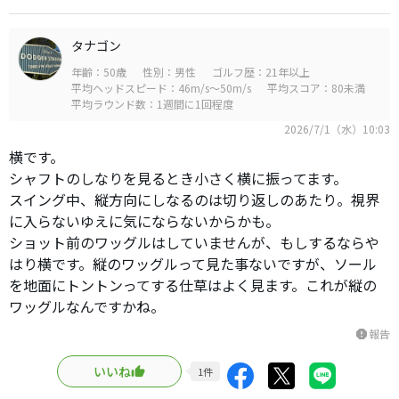
タナゴン
年齢：50歳
性別：男性
ゴルフ歴：21年以上
平均ヘッドスピード：46m/s～50m/s
平均スコア：80未満
平均ラウンド数：1週間に1回程度
2026/7/1（水）10:03
横です。
シャフトのしなりを見るとき小さく横に振ってます。
スイング中、縦方向にしなるのは切り返しのあたり。視界
に入らないゆえに気にならないからかも。
ショット前のワッグルはしていませんが、もしするならや
はり横です。縦のワッグルって見た事ないですが、ソール
を地面にトントンってする仕草はよく見ます。これが縦の
ワッグルなんですかね。
報告
report
いいね
1
件