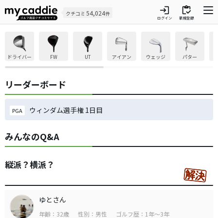
login
inventory
54,024
クチコミ
件
ログイン
新規登録
ドライバー
FW
UT
アイアン
ウェッジ
パター
リーダーボード
ウィンダム選手権 1日目
PGA
みんなのQ&A
縦派？横派？
ゆとさん
年齢：32歳
性別：男性
ゴルフ歴：1年～3年