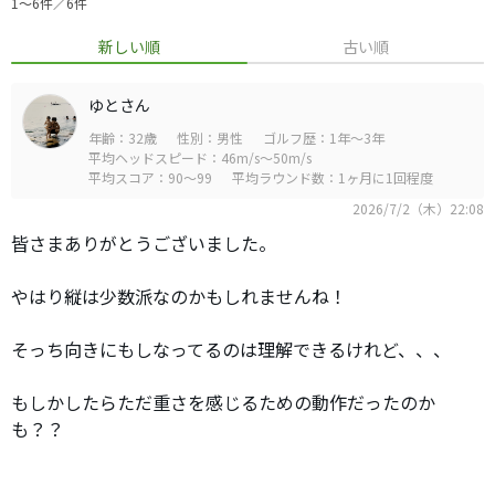
1〜6件／6件
新しい順
古い順
ゆとさん
年齢：32歳
性別：男性
ゴルフ歴：1年～3年
平均ヘッドスピード：46m/s～50m/s
平均スコア：90～99
平均ラウンド数：1ヶ月に1回程度
2026/7/2（木）22:08
皆さまありがとうございました。
やはり縦は少数派なのかもしれませんね！
そっち向きにもしなってるのは理解できるけれど、、、
もしかしたらただ重さを感じるための動作だったのか
も？？