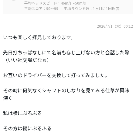
平均ヘッドスピード：46m/s～50m/s
平均スコア：90～99
平均ラウンド数：1ヶ月に1回程度
2026/7/1（水）00:12
いつも楽しく拝見しております。
先日打ちっぱなしにて名前も存じ上げない方と会話した際
（いい社交場だなぁ）
お互いのドライバーを交換して打ってみました。
その時に何気なくシャフトのしなりを見てみる仕草が興味
深く
私は横にぶるぶる
その方は縦にぶるふる