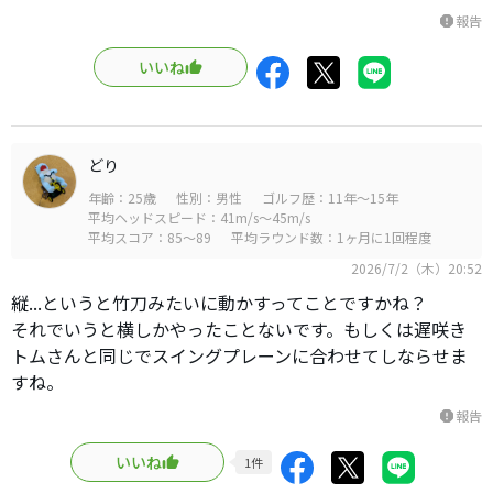
報告
report
いいね
どり
年齢：25歳
性別：男性
ゴルフ歴：11年～15年
平均ヘッドスピード：41m/s～45m/s
平均スコア：85～89
平均ラウンド数：1ヶ月に1回程度
2026/7/2（木）20:52
縦...というと竹刀みたいに動かすってことですかね？
それでいうと横しかやったことないです。もしくは遅咲き
トムさんと同じでスイングプレーンに合わせてしならせま
すね。
報告
report
いいね
1
件