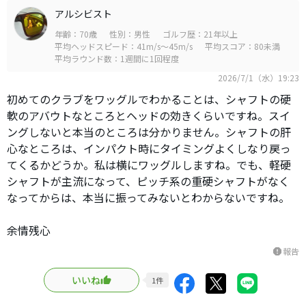
アルシビスト
年齢：70歳
性別：男性
ゴルフ歴：21年以上
平均ヘッドスピード：41m/s～45m/s
平均スコア：80未満
平均ラウンド数：1週間に1回程度
2026/7/1（水）19:23
初めてのクラブをワッグルでわかることは、シャフトの硬
軟のアバウトなところとヘッドの効きくらいですね。スイ
ングしないと本当のところは分かりません。シャフトの肝
心なところは、インパクト時にタイミングよくしなり戻っ
てくるかどうか。私は横にワッグルしますね。でも、軽硬
シャフトが主流になって、ピッチ系の重硬シャフトがなく
なってからは、本当に振ってみないとわからないですね。
余情残心
報告
report
いいね
1
件