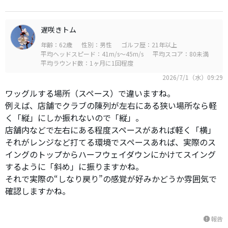
遅咲きトム
年齢：62歳
性別：男性
ゴルフ歴：21年以上
平均ヘッドスピード：41m/s～45m/s
平均スコア：80未満
平均ラウンド数：1ヶ月に1回程度
2026/7/1（水）09:29
ワッグルする場所（スペース）で違いますね。
例えば、店舗でクラブの陳列が左右にある狭い場所なら軽
く「縦」にしか振れないので「縦」。
店舗内などで左右にある程度スペースがあれば軽く「横」
それがレンジなど打てる環境でスペースあれば、実際のス
イングのトップからハーフウェイダウンにかけてスイング
するように「斜め」に振りますかね。
それで実際の“しなり戻り”の感覚が好みかどうか雰囲気で
確認しますかね。
報告
report