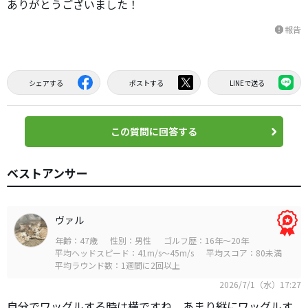
ありがとうございました！
報告
report
シェアする
ポストする
LINEで送る
この質問に回答する
ベストアンサー
ヴァル
年齢：47歳
性別：男性
ゴルフ歴：16年～20年
平均ヘッドスピード：41m/s～45m/s
平均スコア：80未満
平均ラウンド数：1週間に2回以上
2026/7/1（水）17:27
自分でワッグルする時は横ですね。あまり縦にワッグルす