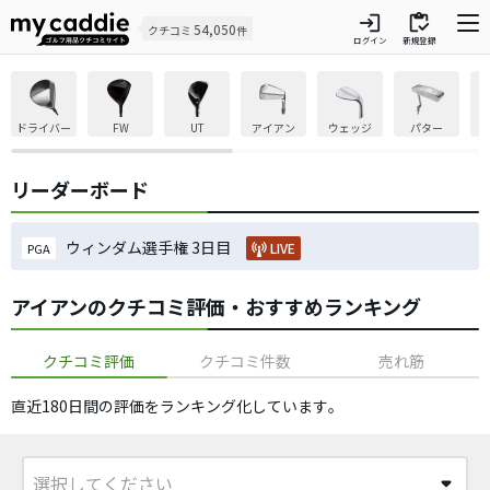
login
inventory
54,050
クチコミ
件
ログイン
新規登録
ドライバー
FW
UT
アイアン
ウェッジ
パター
リーダーボード
ウィンダム選手権 3日目
LIVE
PGA
アイアンのクチコミ評価・おすすめランキング
クチコミ評価
クチコミ件数
売れ筋
直近180日間の評価をランキング化しています​。