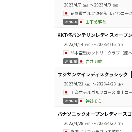
2023/4/7
～2023/4/9
（金）
（日）
花屋敷ゴルフ倶楽部 よかわコー
山下美夢有
WINNER
KKT杯バンテリンレディスオープ
2023/4/14
～2023/4/16
（金）
（日）
熊本空港カントリークラブ（熊
岩井明愛
WINNER
フジサンケイレディスクラシック
2023/4/21
～2023/4/23
（金）
（日）
川奈ホテルゴルフコース 富士コ
神谷そら
WINNER
パナソニックオープンレディース
2023/4/28
～2023/4/30
（金）
（日）
浜野ゴルフクラブ（千葉県）