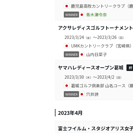
鹿児島高牧カントリークラブ（
青木瀬令奈
WINNER
アクサレディスゴルフトーナメント in 
2023/3/24
～2023/3/26
（金）
（日）
UMKカントリークラブ（宮崎県
山内日菜子
WINNER
ヤマハレディースオープン葛城
終
2023/3/30
～2023/4/2
（木）
（日）
葛城ゴルフ倶楽部 山名コース（
穴井詩
WINNER
2023年4月
富士フイルム・スタジオアリス女