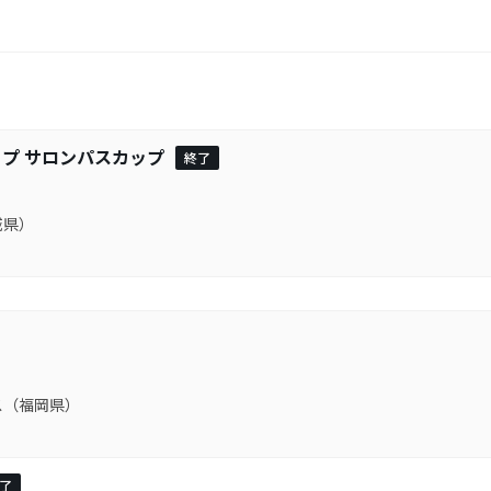
プ サロンパスカップ
終了
城県）
ス（福岡県）
了