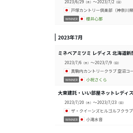
2023/6/29
～2023/7/2
（木）
（日）
戸塚カントリー倶楽部（神奈川
櫻井心那
WINNER
2023年7月
ミネベアミツミ レディス 北海道新
2023/7/6
～2023/7/9
（木）
（日）
真駒内カントリークラブ 空沼コ
小祝さくら
WINNER
大東建託・いい部屋ネットレディ
2023/7/20
～2023/7/23
（木）
（日）
ザ・クイーンズヒルゴルフクラブ
小滝水音
WINNER