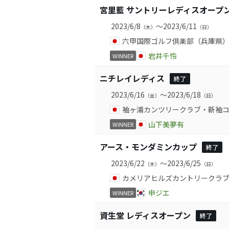
宮里藍 サントリーレディスオープ
2023/6/8
～2023/6/11
（木）
（日）
六甲国際ゴルフ倶楽部（兵庫県
岩井千怜
WINNER
ニチレイレディス
終了
2023/6/16
～2023/6/18
（金）
（日）
袖ヶ浦カンツリークラブ・新袖コ
山下美夢有
WINNER
アース・モンダミンカップ
終了
2023/6/22
～2023/6/25
（木）
（日）
カメリアヒルズカントリークラ
申ジエ
WINNER
資生堂 レディスオープン
終了