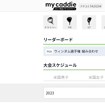
54,022
クチコミ
件
ドライバー
FW
UT
リーダーボード
ウィンダム選手権 組み合わせ
PGA
大会スケジュール
米国男子
米国女子