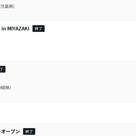
鹿児島県）
MIYAZAKI
終了
）
了
静岡県）
子オープン
終了