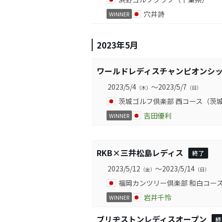
穴井詩
WINNER
2023年5月
ワールドレディスチャンピオンシッ
2023/5/4
～2023/5/7
（木）
（日）
茨城ゴルフ倶楽部 西コース（茨
吉田優利
WINNER
RKB×三井松島レディス
終了
2023/5/12
～2023/5/14
（金）
（日）
福岡カンツリー倶楽部 和白コー
岩井千怜
WINNER
ブリヂストンレディスオープン
終