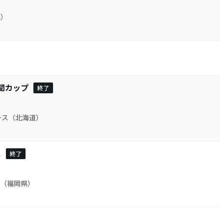
県）
聞カップ
終了
ース（北海道）
ス
終了
（福岡県）