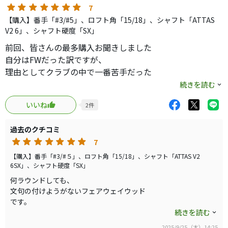
7
【購入】番手「#3/#5」、ロフト角「15/18」、シャフト「ATTAS
V2 6」、シャフト硬度「SX」
前回、皆さんの最多購入お聞きしました
自分はFWだった訳ですが、
理由としてクラブの中で一番苦手だった
ので、ロングアイアン・アイアン型UT/UT
続きを読む
を代用してました。
いいね
2
件
還暦過ぎて、マイゴルフの将来考えた時
FWが得意でないと、長く好スコアで廻って
過去のクチコミ
来れなくなぁ～って思い色々試す中で
7
これは３ｗ・５ｗ共に素晴らしい
【購入】番手「#3/#５」、ロフト角「15/18」、シャフト「ATTAS V2
6SX」、シャフト硬度「SX」
何ラウンドしても、
文句の付けようがないフェアウェイウッド
です。
初代ＳＩＭフェアウェイウッドも
続きを読む
そうですが、過去1.2つけ難い程
2025/9/25（木）14:25