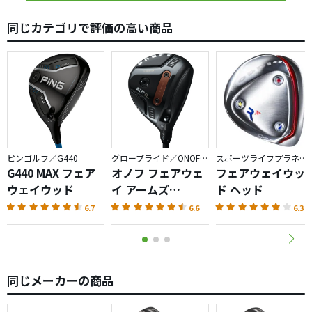
打音以外の要素は、悔しいけど（何も悔しくないですが）
同じカテゴリで評価の高い商品
宣伝どおりですね。
お高いので、気軽にお勧めとはいきませんが、FW探しの旅
が終わることになるなら私は納得です。
あえて不満というか、改善の伸び代を言うと、少し上がり
やすすぎなところがありますので、ウェイトの前後を入れ
替えてみます。
高さを抑えることができれば幸い、変わらなければ、それ
はそれで結構か、と。
ピンゴルフ／G440
グローブライド／ONOFF AKA
スポーツライフプラネッツ／RODDIO
飛び、打感、寛容性はいうことありません。
G440 MAX フェア
オノフ フェアウェ
フェアウェイウッ
操作性もそれなりに結果を出せます。
ウェイウッド
イ アームズ
ド ヘッド
お金貯めて、中古でもいいので５番も揃えて、向こう10年
AKA（2026）
6.7
6.6
6.3
使えるセットの完成です。
同じメーカーの商品