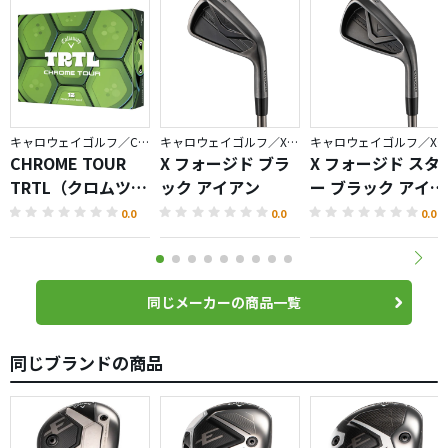
キャロウェイゴルフ／CHROME
キャロウェイゴルフ／X FORGED
キャロウェイゴルフ／X FORGED
CHROME TOUR
X フォージド ブラ
X フォージド スタ
TRTL（クロムツア
ック アイアン
ー ブラック アイア
ータートル）ボー
ン
0.0
0.0
0.0
ル
同じメーカーの商品一覧
同じブランドの商品