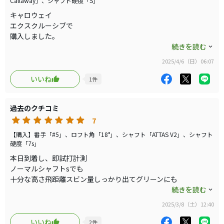
Callaway」、シャフト硬度「S」
キャロウェイ
エクスクルーシブで
購入しました。
4件の口コミ観ると
続きを読む
USモデルとJPモデル
2025/4/6（日）06:07
差があるように
思います。
いいね
1
件
これは今回のモデルに
限った事でないように
過去のクチコミ
思います。
初代SIMチタンも
7
自分USモデルと
【購入】番手「#5」、ロフト角「18°」、シャフト「ATTAS V2」、シャフト
JPモデル持ってますが
硬度「7s」
明らかに顔とフェイス
本日到着し、即試打計測
打音が別モデルかと
ノーマルシャフトsでも
思うくらい違い
十分な高さ飛距離スビン量しっかり出てグリーンにも
素材が違うのか？
止まるボール！
続きを読む
仕様が異なるのか？
この経験から
2025/3/8（土）12:40
これ最高です。
価格は高いですが
いいね
2
件