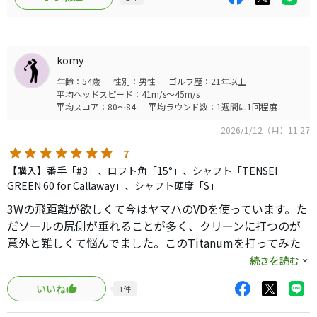
日本人にはJPモデル
シャフトV2 7sに刺し替え
があうのかなと
少し振ったら、もうこれは
勝手に思い
手放さないクラブって感じでスタメン決定です。
JPモデルを購入して
komy
います。
ただお値段が
安物買いの
年齢：54歳
性別：男性
ゴルフ歴：21年以上
FWで88000と高価な
何とかにならない
平均ヘッドスピード：41m/s～45m/s
買い物でしたが、
ように···
平均スコア：80～84
平均ラウンド数：1週間に1回程度
これはイイね！
2026/1/12（月）11:27
参考まで
7
【購入】番手「#3」、ロフト角「15°」、シャフト「TENSEI
GREEN 60 for Callaway」、シャフト硬度「S」
3Wの飛距離が欲しくて今はヤマハのVDを使っています。た
だソールの尻側が垂れることが多く、クリーンに打つのが
意外と難しくて悩んでました。このTitanumを打ってみた
ら全く垂れず、狙い通りのロフトで当てやすい事に驚き。
続きを読む
更にいうとダフリ気味に入っても抜けが良く、ほとんどミ
いいね
1
件
スにならない。狙った飛距離が安定して出るようになっ
た。シャフトは純正は確かに柔らかめだけれども、先がや