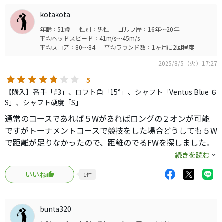
や走る味付けになっていて球を拾いやすい。私のHSだとむ
kotakota
しろこのままで良いかもしれない。あまりにも良すぎて5W
年齢：51歳
性別：男性
ゴルフ歴：16年～20年
を追加しました。高いけどその価値はあります。
平均ヘッドスピード：41m/s～45m/s
平均スコア：80～84
平均ラウンド数：1ヶ月に2回程度
2025/8/5（火）17:27
5
【購入】番手「#3」、ロフト角「15°」、シャフト「Ventus Blue ６
S」、シャフト硬度「S」
通常のコースであれば５Wがあればロングの２オンが可能
ですがトーナメントコースで競技をした場合どうしても５W
で距離が足りなかったので、距離のでるFWを探しました。
目的としては狭い場所でのティーショット、PAR5での２オ
続きを読む
ンを目的としたため、せっかく３Wを買うならとにかく飛
いいね
1
件
ぶウッドを探しました。
素材としてはTitaniumが飛ぶと言う事で、テーラーとPing
も候補に上がりましたが、テーラーの難しさ、Pingのすご
bunta320
い打音ということもあり、Callawayにしました。