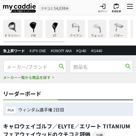
login
inventory
54,038
クチコミ
件
ログイン
新規登録
ドライバー
FW
UT
アイアン
ウェッジ
パター
急上昇ワード
#JPX ONE
#ONOFF AKA
#Qi4D
#G440
search
search
メーカー一覧から商品を探す
リーダーボード
ウィンダム選手権 2日目
PGA
キャロウェイゴルフ／ELYTE／エリート TITANIUM
フェアウェイウッドのクチコミ評価
11件