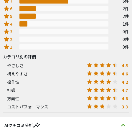
star
7
6件
star
6
2件
star
5
2件
star
4
1件
star
3
0件
star
2
0件
star
1
0件
カテゴリ別の評価
4.5
やさしさ
4.6
構えやすさ
4.2
操作性
4.7
打感
4.8
方向性
3.3
コストパフォーマンス
insights
AIクチコミ分析