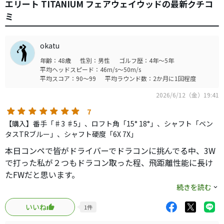
エリート TITANIUM フェアウェイウッドの最新クチコ
ミ
okatu
年齢：48歳
性別：男性
ゴルフ歴：4年～5年
平均ヘッドスピード：46m/s～50m/s
平均スコア：90～99
平均ラウンド数：2か月に1回程度
2026/6/12（金）19:41
7
【購入】番手「♯3 ♯5」、ロフト角「15° 18°」、シャフト「ベン
タスTRブルー」、シャフト硬度「6X 7X」
本日コンペで皆がドライバーでドラコンに挑んでる中、3W
で打った私が２つもドラコン取った程、飛距離性能に長け
たFWだと思います。
何らドライバーに引けを取らない程の球の強さ、そしてミ
続きを読む
スヒットの強さ、上がり易さは無敵と言える程のFWだと思
いいね
1
件
います。
クアンタムもチタンモデルが出てますが何せ高い…