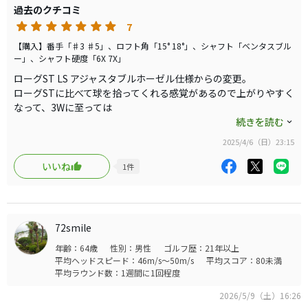
過去のクチコミ
エリートならマークダウンしてるし安く買えると思うので
7
見つけたら買って損はないと思います。
【購入】番手「♯3 ♯5」、ロフト角「15° 18°」、シャフト「ベンタスブル
ー」、シャフト硬度「6X 7X」
ローグST LS アジャスタブルホーゼル仕様からの変更。
ローグSTに比べて球を拾ってくれる感覚があるので上がりやすく
なって、3Wに至っては
ローグだとちょっとハードでフェアウェイから打つのにかなり抵
続きを読む
抗があったんですが、これにして何の躊躇いもなく打てる様にな
2025/4/6（日）23:15
りました。
上がりやすい上に初速が早い。
いいね
1
件
ローグでも初速70を超える事はなかったんですがこれにして70
を超える様に。
飛距離も10ヤード程伸びてる感じ。
ただ5Wに至っては上がり過ぎてしまってるかな…前に飛んでるっ
72smile
てより上に飛んでしまってる感じ。
年齢：64歳
性別：男性
ゴルフ歴：21年以上
打音もバキン！と打感もちょっと硬い感じがします。
平均ヘッドスピード：46m/s～50m/s
平均スコア：80未満
正直、価格高いし打感良くなかったら買うの止めようかなって安
平均ラウンド数：1週間に1回程度
易に思ってたんですがそれを帳消しにしてしまうくらいの性能の
高さを感じます。
2026/5/9（土）16:26