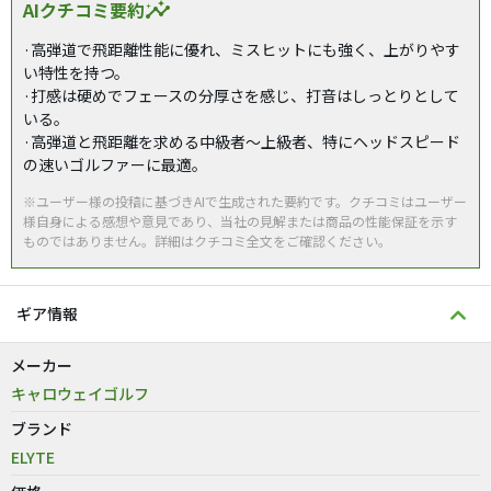
AIクチコミ要約
insights
·高弾道で飛距離性能に優れ、ミスヒットにも強く、上がりやす
い特性を持つ。
·打感は硬めでフェースの分厚さを感じ、打音はしっとりとして
いる。
·高弾道と飛距離を求める中級者～上級者、特にヘッドスピード
の速いゴルファーに最適。
※ユーザー様の投稿に基づきAIで生成された要約です。クチコミはユーザー
様自身による感想や意見であり、当社の見解または商品の性能保証を示す
ものではありません。詳細はクチコミ全文をご確認ください。
ギア情報
メーカー
キャロウェイゴルフ
ブランド
ELYTE