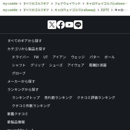
my caddie
すべてのゴルフギア
フェアウェイウッド
キャロウェイゴルフ(callaway)
my caddie
すべてのゴルフギア
キャロウェイゴルフ(callaway)
ELYTE
キャロウェイゴルフ／ELYTE／エリート TITANIUM フェアウェイウッドの口コミ評価
すべてのギアから探す
カテゴリから製品を探す
ドライバー
FW
UT
アイアン
ウェッジ
パター
ボール
シャフト
グリップ
シューズ
アイウェア
距離計測器
グローブ
メーカーから探す
ランキングから探す
ランキングトップ
売れ筋ランキング
クチコミ評価ランキング
クチコミ件数ランキング
新着クチコミ
新製品情報
my caddieノート