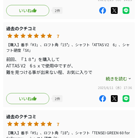
良いと思います。
いいね
2
件
フェアウェイウッドはTITANの時代
かもしれませんね！
過去のクチコミ
7
【購入】番手「#3」、ロフト角「15°」、シャフト「ATTAS V2 6」、シャ
フト硬度「SX」
前回、『１８°」を購入して
ATTAS V2 6ｓｘで使用中ですが、
難を見つける事が出来ない程、お気に入りで
高額ではありますが、『１５°」ポチリました。
続きを読む
同じATTAS V2 ６ｓｘ刺して
2025/6/11（水）17:36
飛距離プラス高弾道は過去1.2だと思います。
いいね
2
件
価格以上のパフォーマンスで非常に満足です
過去のクチコミ
機会ありましたら、お試し下さい
7
【購入】番手「#5」、ロフト角「18°」、シャフト「TENSEI GREEN 60 for