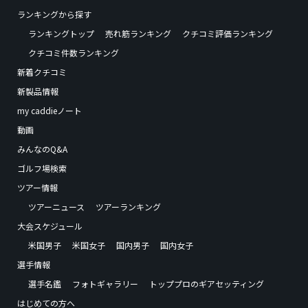
ランキングから探す
ランキングトップ
売れ筋ランキング
クチコミ評価ランキング
クチコミ件数ランキング
新着クチコミ
新製品情報
my caddieノート
動画
みんなのQ&A
ゴルフ場検索
ツアー情報
ツアーニュース
ツアーランキング
大会スケジュール
米国男子
米国女子
国内男子
国内女子
選手情報
選手名鑑
フォトギャラリー
トッププロのギアセッティング
はじめての方へ