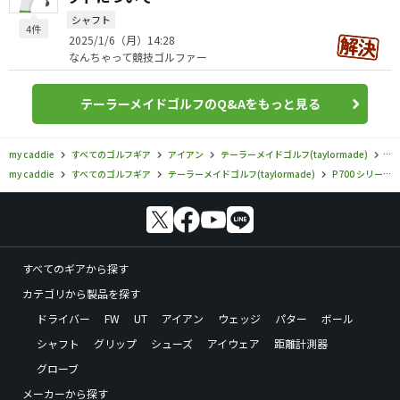
シャフト
4件
2025/1/6（月）14:28
なんちゃって競技ゴルファー
テーラーメイドゴルフのQ&Aをもっと見る
my caddie
すべてのゴルフギア
アイアン
テーラーメイドゴルフ(taylormade)
P7
my caddie
すべてのゴルフギア
テーラーメイドゴルフ(taylormade)
P700 シリーズ
すべてのギアから探す
カテゴリから製品を探す
ドライバー
FW
UT
アイアン
ウェッジ
パター
ボール
シャフト
グリップ
シューズ
アイウェア
距離計測器
グローブ
メーカーから探す