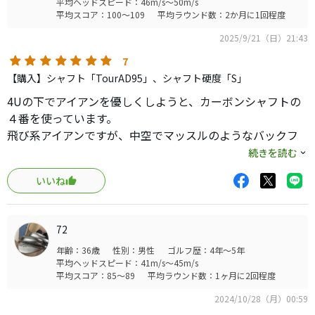
平均ヘッドスピード：46m/s～50m/s
平均スコア：100～109
平均ラウンド数：2か月に1回程度
2025/9/21（日）21:43
7
【購入】シャフト「TourAD95」、シャフト硬度「S」
4Uの下でアイアンを優しくしようと、カーボンシャフトの
４番を使っています。
飛び系アイアンですが、中空でマッスルのようなバックフ
ェイスが格好良いです。
続きを読む
弾き系ですが、フェースに乗る感触もあり、打感は気に入
いいね
っています。
高さも十分に出るので、長めのパー3で重宝しています。
72
年齢：36歳
性別：男性
ゴルフ歴：4年～5年
平均ヘッドスピード：41m/s～45m/s
平均スコア：85～89
平均ラウンド数：1ヶ月に2回程度
2024/10/28（月）00:59