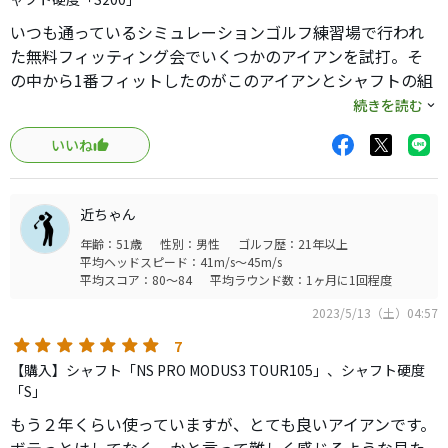
ビックリしました！
なので始めたばかりの方や、少しアイアングレードup！と
いつも通っているシミュレーションゴルフ練習場で行われ
思っている方は790の方が優しいのかなと思います。（打っ
た無料フィッティング会でいくつかのアイアンを試打。そ
た事ないし、そもそも他のメーカーのアイアンほぼ打った
の中から1番フィットしたのがこのアイアンとシャフトの組
事ないですが、、）
み合わせでした。少々雑に打っても真っ直ぐ飛ぶし打感が
続きを読む
とにかく、総じていいアイアンです！
中空アイアンにしては素晴らしく、惚れてしまいました。
いいね
そこで某インターネットサイトで格安で購入。届いた翌日
に実戦投入。ピンに絡むショットが今までのアイアン（ミ
ズノプロ120）と比べても明らかに多くなり購入して正解で
近ちゃん
した。しばらくは使っていきたいと思います。
年齢：51歳
性別：男性
ゴルフ歴：21年以上
平均ヘッドスピード：41m/s～45m/s
平均スコア：80～84
平均ラウンド数：1ヶ月に1回程度
2023/5/13（土）04:57
7
【購入】シャフト「NS PRO MODUS3 TOUR105」、シャフト硬度
「S」
もう２年くらい使っていますが、とても良いアイアンです。