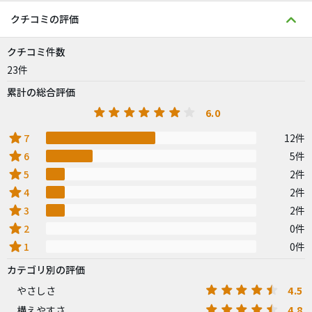
クチコミの評価
クチコミ件数
23件
累計の総合評価
6.0
star
7
12件
star
6
5件
star
5
2件
star
4
2件
star
3
2件
star
2
0件
star
1
0件
カテゴリ別の評価
4.5
やさしさ
4.8
構えやすさ