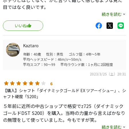
ボテっとはしてなく、かと言って難しく感じるような見た
目ではなく良いです。
続きを読む
自分はロングアイアンで育ち、ＦＷやＵＴが得意ではない
いいね
ので３番アイアンから入れていますが、打ちやすいです。
ニューＰ770アイアンが発売されましたが、まだまだ使い続
Kaztaro
けます。
年齢：40歳
性別：男性
ゴルフ歴：4年～5年
平均ヘッドスピード：46m/s～50m/s
とてもおすすめなアイアンです。
平均スコア：90～99
平均ラウンド数：1ヶ月に2回程度
2023/3/25（土）20:31
6
【購入】シャフト「ダイナミックゴールド EX ツアーイシュー」、シ
ャフト硬度「S200」
５年前に近所の中古ショップで格安でz725（ダイナミック
ゴールドDST S200）を購入。当時の力量から言えばかなり
の無理をして使っていました。今もですが笑。
続きを読む