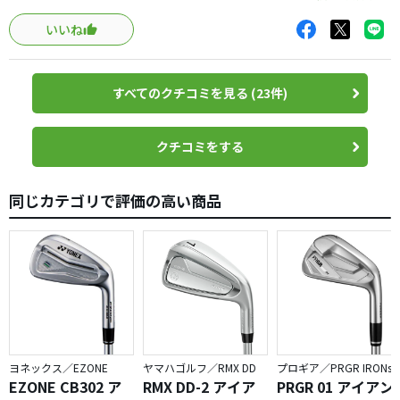
その後、優しさ、寛容性を備えたクラブ探しで何度か他の
いいね
クラブを試したものの、すんなりと移行できませんでした
が、このP770は新しい武器として使えそうな雰囲気で興奮
しています。2020年モデルのマークダウンがあったので思
すべてのクチコミを見る (23件)
わず購入しました。
もちろん、シャンクはネックに当てたら出るは出るのです
クチコミをする
が、7番アイアンより上は貫通型スピードポケットの恩恵
か、球が上がって曲がりも抑えられてる印象。
同じカテゴリで評価の高い商品
大きな武器になりそうです。
Z725より10gほど重たいですが、スムーズに振り抜けそう
な印象です。一度、X Forged CBでは純正ダイナミックゴー
ルドの重さもあってなかなか安定しなかったですが、やは
りテクノロジーを搭載したこのテーラーメイドのアイアンは
安心感があります。実戦ラウンドはこれからですが、大い
に楽しみです。単品で4番アイアンの追加購入も検討してま
す。
ヨネックス／EZONE
ヤマハゴルフ／RMX DD
プロギア／PRGR IRONs
EZONE CB302 ア
RMX DD-2 アイア
PRGR 01 アイアン