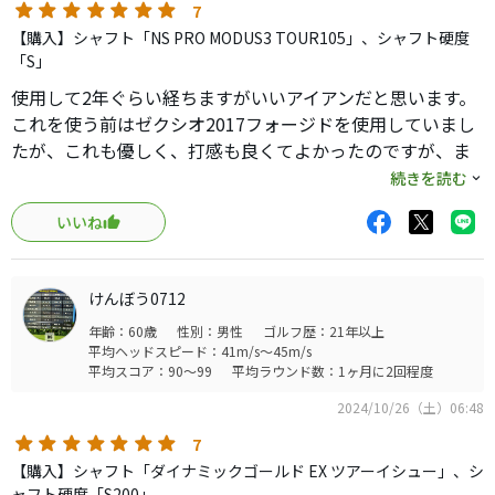
7
【購入】シャフト「NS PRO MODUS3 TOUR105」、シャフト硬度
「S」
使用して2年ぐらい経ちますがいいアイアンだと思います。
これを使う前はゼクシオ2017フォージドを使用していまし
たが、これも優しく、打感も良くてよかったのですが、ま
だスイングが出来ていなかったのも有ると思いますが縦の
続きを読む
バラツキ、特に飛び過ぎが多かったのですが、これに変え
いいね
て飛び過ぎが無くなり、縦距離が安定しました。
ヘッドは小さ目ですが見た目はMBの様で個人的にはカッコ
よく、見た目だけで購入しました！笑
けんぼう0712
中空の割によくスピンが入るのか、縦距離安定しますし、
年齢：60歳
性別：男性
ゴルフ歴：21年以上
自分の場合はHSそこまで早く無いですが8番アイアンまで
平均ヘッドスピード：41m/s～45m/s
ならフラットなグリーンでもスピンで少し戻る事もちらほ
平均スコア：90～99
平均ラウンド数：1ヶ月に2回程度
らあり、よりキャリーで狙える様になりました、そして曲
2024/10/26（土）06:48
げようと思えばそれなりに曲げれます。
これで80台も70台も出せたので変える気がしません！
7
意外にも？スリクソンのMBよりヘッドが少し小さいのには
【購入】シャフト「ダイナミックゴールド EX ツアーイシュー」、シ
ャフト硬度「S200」