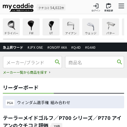
login
inventory
54,022
クチコミ
件
ログイン
新規登録
ドライバー
FW
UT
アイアン
ウェッジ
パター
急上昇ワード
#JPX ONE
#ONOFF AKA
#Qi4D
#G440
search
search
メーカー一覧から商品を探す
リーダーボード
ウィンダム選手権 組み合わせ
PGA
テーラーメイドゴルフ／P700 シリーズ／P770 アイ
アンのクチコミ評価
23件