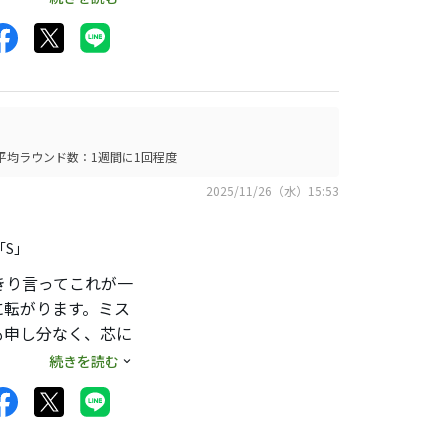
のがあります。
平均ラウンド数：1週間に1回程度
せん。
2025/11/26（水）15:53
。
「S」
きり言ってこれが一
に転がります。ミス
も申し分なく、芯に
元調子のPD５０S
続きを読む
PDの時はフェード
い、ニッチな名器中