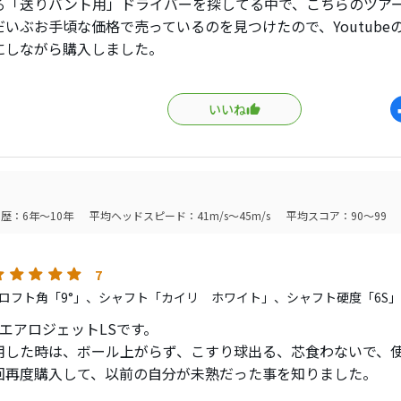
る「送りバント用」ドライバーを探してる中で、こちらのツア
ブをノーマルで組むと左を気にしないで済みます。ただ右にすっぽ抜け
量が多い方は一度使って欲しいドライバーです。
だいぶお手頃な価格で売っているのを見つけたので、Youtube
方向性は素晴らしいです。
安いので、手は出しやすいと思います。
にしながら購入しました。
やすさ】
ャンネルではツアーレングスなら扱いやすいという評価をされ
トラル、少しシャローな感じで非常に好きです。
はだいぶハードでした。
いいね
ままのスタンダードな状態ではチーピン連発だったのでウエイ
ンドしてOB無しと自信を持ってオススメ出来るドライバーです。
カチャで色んなロフト角を試し、ようやく自分にフィットする
っては滑る感じがするとの事ですが、TMと比較すると全然そんなこと
は球が上がらないのでやはり自分にはオーバースペックだった感
ずトータルで280yd前後で左右ブレも少なく送りバントには十
歴：6年～10年
平均ヘッドスピード：41m/s～45m/s
平均スコア：90～99
た。
inchの短めのシャフトでマン振りせずこの距離が出せるのはヘ
と思います。それとサイドスピンも少ないようで、打ち出した
7
ロフト角「9°」、シャフト「カイリ ホワイト」、シャフト硬度「6S」
硬め、芯も狭めな印象。
のエアロジェットLSです。
トはUS仕様のもので、かなりしっかりしてます。
用した時は、ボール上がらず、こすり球出る、芯食わないで、
コースに出てみてどうなるかですね。
回再度購入して、以前の自分が未熟だった事を知りました。
り年もとり、スピードもパワーも落ちて、シャフトも前回の物