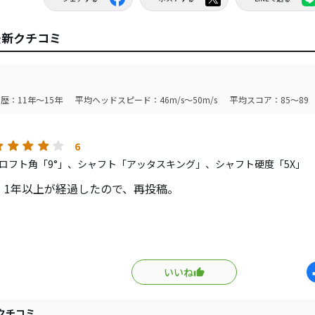
最新クチコミ
歴：11年～15年
平均ヘッドスピード：46m/s～50m/s
平均スコア：85～89
6
ロフト角「9°」、シャフト「アッタスキング」、シャフト硬度「5X」
、1年以上が経過したので、再投稿。
ピンなので、キャリーでというより、ラン込みで飛ぶ印象です
こまでも転がっていきます。
いいね
し角、打ち出し方向はもちろんのことですが、私の場合は球を
との相性が良かったです。
クチコミ