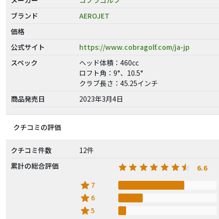
ブランド
AEROJET
価格
公式サイト
https://www.cobragolf.com/ja-jp
スペック
ヘッド体積：460cc
ロフト角：9°、10.5°
クラブ長さ：45.25インチ
商品発売日
2023年3月4日
クチコミの評価
クチコミ件数
12件
累計の総合評価
6.6
star
7
star
6
star
5