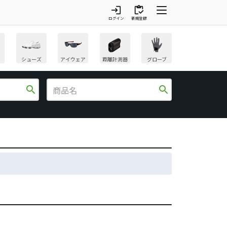
login
inventory
ログイン
新規登録
シューズ
アイウェア
距離計測器
グローブ
search
search