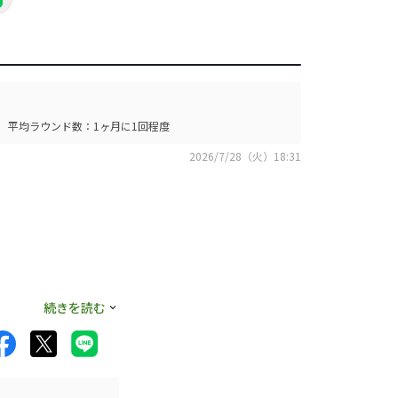
平均ラウンド数：1ヶ月に1回程度
2026/7/28（火）18:31
。夏は下が硬いの
続きを読む
持ち上げてくれるシ