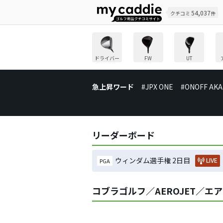
54,037
クチコミ
件
ドライバー
FW
UT
急上昇ワード
#JPX ONE
#ONOFF AKA
リーダーボード
ウィンダム選手権 2日目
LIVE
PGA
コブラゴルフ／AEROJET／エ