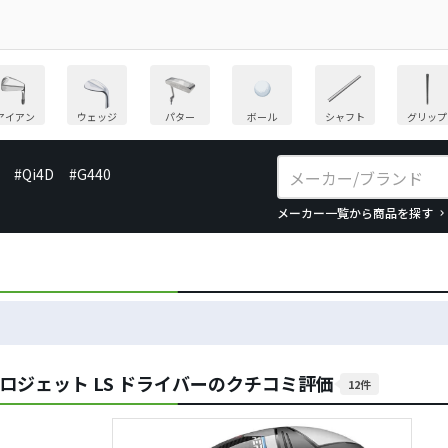
アイアン
ウェッジ
パター
ボール
シャフト
グリップ
#Qi4D
#G440
メーカー一覧から商品を探す
アロジェット LS ドライバーのクチコミ評価
12件