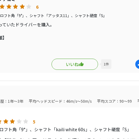
さ
6
にウエイトが3gと13gで球が浮かずに苦労しましたが、11gの
ロフト角「9°」、シャフト「アッタス11」、シャフト硬度「S」
、ヒール側に設置した所、それなりに浮いてキャリーが出るよ
っていたドライバーを購入。
ピン量は300ぐらい増えましたので、寒くなってくると扱うのは
離】
ピンなので、結果的にランが出て飛んでる印象
は新品も中古も安いと思います。
しさ】
ドだけで12,000円でした。
やすさ、捕まりやすさをやさしさとするとやさしくはないです。
いいね
1
件
過多に悩んでる方はドンピシャです。
パ】
と比較すると気にはならないけど、弾きが強い気がします。
は新品、中古共に安い
い制の方は手が出しやすいです
歴：1年～3年
平均ヘッドスピード：46m/s～50m/s
平均スコア：90～99
の問題なのかテーラーのLSよりは捕まえやすいです。
】
ンという感じ。
5
すさ
る人は気になるかな。
フト角「9°」、シャフト「kaili white 60s」、シャフト硬度「S」
は感じません。
性】