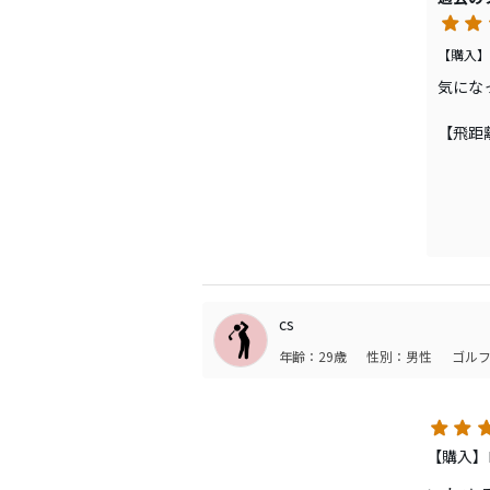
•やさし
購入時
【購入】
入して
気にな
然Bス
【飛距
ロース
•コスパ
コブラ
【やさ
私はヘッ
上がり
スピン
•打感
【コス
sim
コブラ
cs
お小遣
•方向性
年齢：29歳
性別：男性
ゴルフ
ライ角
【打感
カチー
•構えや
気にな
【購入】ロ
違和感
【方向