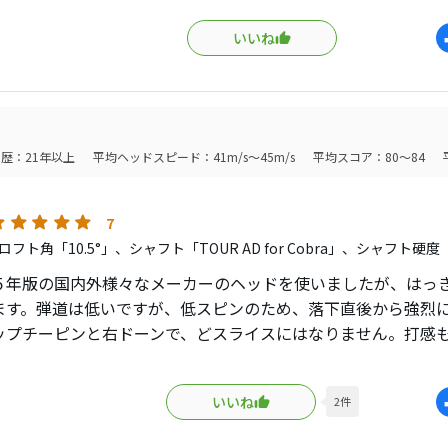
ず、高弾道、低スピン、直進性バツグン！
いいね
ロール性もあり、サイコーの相棒になりました。
でDSアダプトLSを使ってたんですが、1発の飛距離はアダプト
もアダプトはカッコいい！
れ以外はエアロジェットのが上ですね！
、芯を食った時は非常に柔らかいです。
歴：21年以上
平均ヘッドスピード：41m/s～45m/s
平均スコア：80～84
最良ではない！どころか、4世代前なのにOPTMにさえ負けてま
、ゴルフクラブはいかに自分に合ってるかだと再認識しました
ラブは面白い！
7
フト角「10.5°」、シャフト「TOUR AD for Cobra」、シャフト硬度
５年版の国内外様々なメーカーのヘッドを使いましたが、はっ
ます。弾道は低いですが、低スピンのため、落下直後から強烈
ップチーピンと右ドーンで、どスライスにはなりません。打感
と、目で追えないぐらいのスピードですっ飛んでいきます。当初
ましたが、試行錯誤の上、今はRF５０Sでドローを打ってます。
いいね
2
件
やすかったです。このヘッドは誰もが一回は経験してみてほし
と思います。