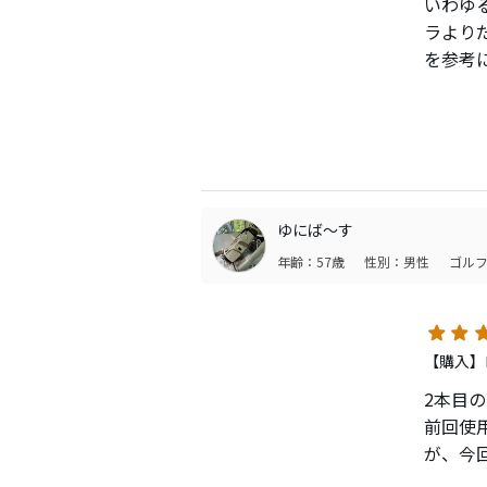
いわゆ
スリー
スピン
ラより
ので、
価格も
を参考
【構え
あのチ
ニュー
とって
買った
3ラウ
カチャ
人によ
た。
9°で
ゆにば〜す
りあえ
年齢：57歳
性別：男性
ゴルフ
りまし
44.5
さ故だ
ます。
【購入】
打感は
2本目
シャフ
前回使
あとは
が、今
以前よ