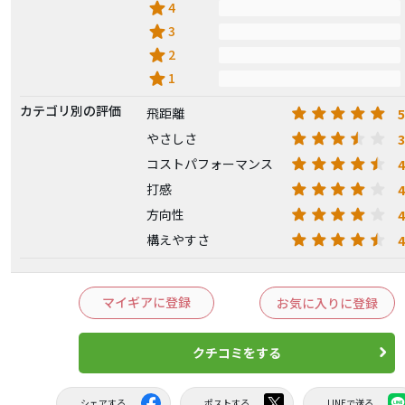
star
4
star
3
star
2
star
1
カテゴリ別の評価
5
飛距離
3
やさしさ
4
コストパフォーマンス
4
打感
4
方向性
4
構えやすさ
マイギアに登録
お気に入りに登録
クチコミをする
シェアする
ポストする
LINEで送る