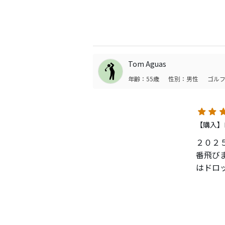
関わら
コント
直前ま
見た目
が、そ
Tom Aguas
打感も
年齢：55歳
性別：男性
ゴルフ
最新が
やはり
中古ク
【購入】ロ
２０２
番飛び
はドロ
当たる
で組み
が打ち
の名器