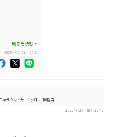
別売りウエイトを購
うになりました。当
難しか思います。
続きを読む
2025/4/11（金）10:21
平均ラウンド数：1ヶ月に1回程度
2026/7/24（金）23:46