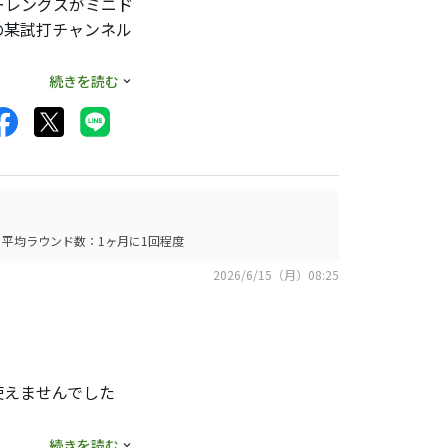
ーレングスがミニド
るような球も出ない
の某試打チャンネル
ていましたが、私に
続きを読む
ト位置を入れ替え、
位置を見つけまし
はないです。
は否めませんが、と
分なドライバーにな
平均ラウンド数：1ヶ月に1回程度
2026/6/15（月）08:25
ッドの飛距離性能の高
方向に真っ直ぐ飛び
使えませんでした
より少しハードにも
続きを読む