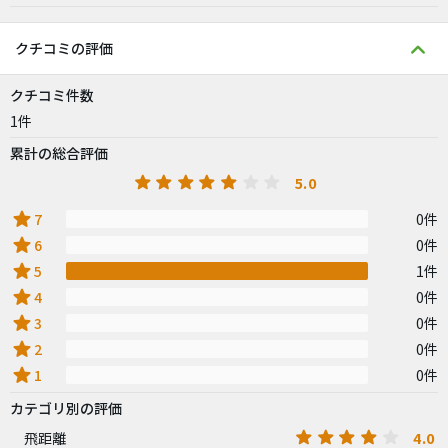
クチコミの評価
クチコミ件数
1件
累計の総合評価
5.0
star
7
0件
star
6
0件
star
5
1件
star
4
0件
star
3
0件
star
2
0件
star
1
0件
カテゴリ別の評価
4.0
飛距離