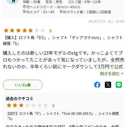
年齢：49歳
性別：男性
ゴルフ歴：6年～10年
平均ヘッドスピード：41m/s～45m/s
平均スコア：85～89
平均ラウンド数：1週間に1回程度
2025/7/15（火）22:53
5
【購入】ロフト角「9.5」、シャフト「ディアマナmm」、シャフト
硬度「S」
購入したのは新しい23年モデルのstgです。かっこよくてプ
ロもつかってたことがあって気になっていましたが、全然売
れないのか、半年くらい前にマークダウンして3万円で公式
サイトやアマゾンで売られています。しだるtvや一部の動
続きを読む
画でしか情報がなかったです。購入してみてめっちゃかっ
いいね
こいい。仕上げが綺麗。さすが国産メーカー。肝心の性能
てすが、小ぶりで芯が狭い。513やタイプ1．タイプSを彷
過去のクチコミ
彿とさせます。トラックシステムにより自分の好みに重心
3
を変えられるメリットはすごく感じます。捕まるようにセ
ッティングすれば、安定した玉がうてますし、曲げるとい
【試打】ロフト角「9°」、シャフト「Tour AD GM-200 D」、シャフト硬度
「S」
うよりは直進性の高いドライバーです。ロフトもカチャカ
中古であったので興味本位で試打。9度と低スピンのため、全然