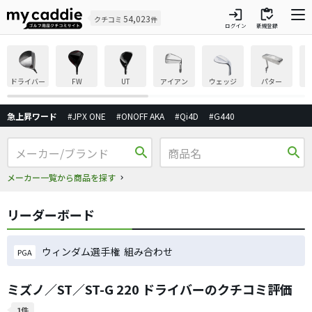
login
inventory
54,023
クチコミ
件
ログイン
新規登録
ドライバー
FW
UT
アイアン
ウェッジ
パター
急上昇ワード
#JPX ONE
#ONOFF AKA
#Qi4D
#G440
search
search
メーカー一覧から商品を探す
リーダーボード
ウィンダム選手権 組み合わせ
PGA
ミズノ／ST／ST-G 220 ドライバーのクチコミ評価
1件