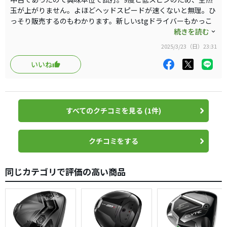
チャでかえられて、高弾道、低スピンのボールがでます。
玉が上がりません。よほどヘッドスピードが速くないと無理。ひ
打感もマックスではイマイチに感じた新しいチタンです
っそり販売するのもわかります。新しいstgドライバーもかっこ
が、ボンっと重厚感のあるのり感と弾きを感じる良い打
よくて気になっていましたが、試打クラブがないので全然わから
続きを読む
感。私の中では性能は513を優しくした感じ。打感は全然ち
ない。しだるtvくらいしか参考にできない。最近しれっとマーク
2025/3/23（日）23:31
がうけど。芯は狭い。キャロウェイみたいにどこで当たっ
ダウン。ホントにミズノよく分からんメーカーになりさがったな
てもそれなりに飛ぶとは真逆。シャフトが重く、バランス
ー。
いいね
もd4なので重いがシャフトが45インチと短いので多少は振
もっとユーザーに寄り添って試打クラブを用意したり、中、手元
調子で50グラム台、振動数で245くらいのシャフトを用意するべ
れる。でも43はほしい。ММシャフトはほどよく粘りながら
き。ピンやキャロウェイ、タイトリスト、テーラーなどホントに
しなり戻るため、高さやつかまりはよいし、短いわりには
一般向きのスペックを用意してくれるし、本間なんかはカスタム
ヘッドスピードは出る。難しいけど高弾道低スピンが出る
すべてのクチコミを見る (1件)
バリの性能のシャフトを何種類も用意している。ミズノはそうい
ドライバーですが、上級者向き。仕上げとカッコよさがあ
う寄り添いが少なくて値引きも厳しく、買わない。
るのでミズノ好きは買うなーって感じですが、まだ230ゼッ
クチコミをする
トのほうがはるかに優しいです。買って後悔はしてません。
かっこいいから。
同じカテゴリで評価の高い商品