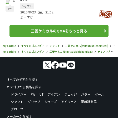
シャフト
4件
2019/8/23（金）21:02
よーすけ
三菱ケミカルのQ&Aをもっと見る
my caddie
すべてのゴルフギア
シャフト
三菱ケミカル(mitsubishichemical)
デ
my caddie
すべてのゴルフギア
三菱ケミカル(mitsubishichemical)
ディアマナ
三
すべてのギアから探す
カテゴリから製品を探す
ドライバー
FW
UT
アイアン
ウェッジ
パター
ボール
シャフト
グリップ
シューズ
アイウェア
距離計測器
グローブ
メーカーから探す