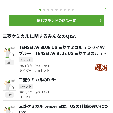
同じブランドの商品一覧
三菱ケミカルに関するみんなのQ&A
TENSEI AV BLUE US 三菱ケミカル テンセイAV
ブルー TENSEI AV BLUE US 三菱ケミカル テン
セイAV RAWブルー
シャフト
2件
2021/6/9（水）07:51
タイガー フォレスト
三菱ケミカルのD-fit
シャフト
2020/2/5（水）19:41
1件
ＨＩＲＯ
三菱ケミカル tensei 日本、USの仕様の違いにつ
いて