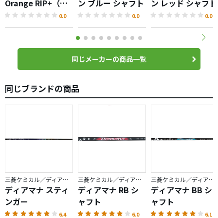
Orange RIP+（テ
ン ブルー シャフト
ン レッド シャフト
ンセイプロオレン
0.0
0.0
0.0
ジ）シャフト
同じメーカーの商品一覧
同じブランドの商品
三菱ケミカル／ディアマナ
三菱ケミカル／ディアマナ
三菱ケミカル／ディアマナ
ディアマナ スティ
ディアマナ RB シ
ディアマナ BB シ
ンガー
ャフト
ャフト
6.4
6.0
6.1