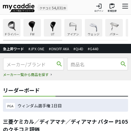
login
inventory
54,031
クチコミ
件
ログイン
新規登録
ドライバー
FW
UT
アイアン
ウェッジ
パター
急上昇ワード
#JPX ONE
#ONOFF AKA
#Qi4D
#G440
search
search
メーカー一覧から商品を探す
リーダーボード
ウィンダム選手権 1日目
PGA
三菱ケミカル／ディアマナ／ディアマナ パター P105
のクチコミ評価