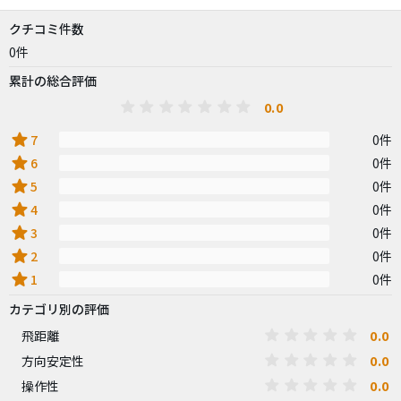
クチコミ件数
0件
累計の総合評価
0.0
star
7
0件
star
6
0件
star
5
0件
star
4
0件
star
3
0件
star
2
0件
star
1
0件
カテゴリ別の評価
0.0
飛距離
0.0
方向安定性
0.0
操作性