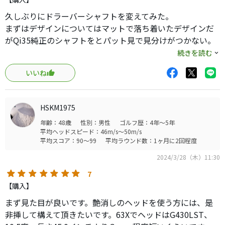
ライスしやすかったです。)
久しぶりにドラーバーシャフトを変えてみた。
まずはデザインについてはマットで落ち着いたデザインだ
比較して試打した所、テンセイ1kホワイトに似てますが、
がQi35純正のシャフトをとパット見で見分けがつかない。
若干手元のハリ感とハードさはこちらの方が無く、安定性
タイミングが取りやすく方向性がいいから暫く使用し続け
続きを読む
を少し下げ、飛距離性能を向上した感じです。
てみようと思います。
いいね
デザインもかなりかっこいいと思います。
私の場合は冬など振れない時に使用したいと思います。
HSKM1975
年齢：48歳
性別：男性
ゴルフ歴：4年～5年
平均ヘッドスピード：46m/s～50m/s
平均スコア：90～99
平均ラウンド数：1ヶ月に2回程度
2024/3/28（木）11:30
7
【購入】
まず見た目が良いです。艶消しのヘッドを使う方には、是
非挿して構えて頂きたいです。63XでヘッドはG430LST、