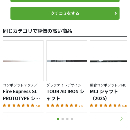
なのに飛距離が全く出ない。
完全に吹き上がってる感じです。
クチコミをする
ヘッドのせいかと思い、テンセイブルー1K 60Sに挿しかえ
同じカテゴリで評価の高い商品
て打ってみましたが、こちらは同じ高弾道ドローでもあま
り吹かずに奥に伸びていく弾道。スピンが程よく抑えられ
てる感じでした。
練習場テストで、結構な数を打ちましたが、平均して15y。
MAX飛距離で20y以上の差が出る結果で、これは完全に合わ
ないシャフトだなと。
正直な感想を言うと、「白マナらしくない。」
コンポジットテクノ／ファイアーエクスプレス
グラファイトデザイン／TOUR AD
藤倉コンポジット／MC
この一言に尽きるかなと思います。
Fire Express SL
TOUR AD IRON シ
MCI シャフト
これが良い方に働く方と、悪い意味になる方がいると思い
PROTOTYPE シャ
ャフト
（2025）
ますが、私は完全に後者の様です。
フト
7.0
7.0
6.8
挙動としては、切り返しの手元のしなり感、タイミングの
取りやすさはあります。この辺は白マナ感はあるんです