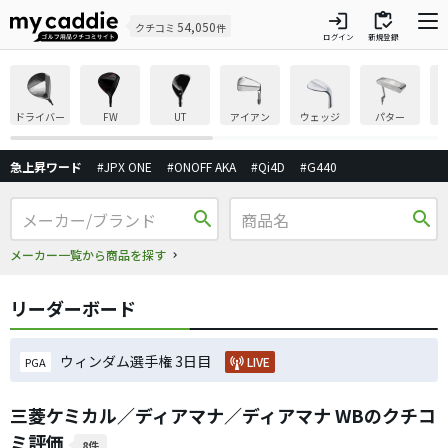
login
inventory
54,050
クチコミ
件
ログイン
新規登録
ドライバー
FW
UT
アイアン
ウェッジ
パター
急上昇ワード
#JPX ONE
#ONOFF AKA
#Qi4D
#G440
search
search
メーカー一覧から商品を探す
リーダーボード
ウィンダム選手権 3日目
LIVE
PGA
三菱ケミカル／ディアマナ／ディアマナ WBのクチコ
ミ評価
8件