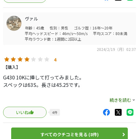
259cpm。難易度は高くなく癖もないので、普通に振れます
が、飛びの匂いが全くしないので今は使ってません。冬場
ヴァル
には良いとは思いますが。WSは癖のある元調子、WBは癖
年齢：45歳
性別：男性
ゴルフ歴：16年～20年
の無い中元調子なので、文章にすると白マナっぽさがある
平均ヘッドスピード：46m/s～50m/s
平均スコア：80未満
(笑)。面白みがないので、今はグラファイトのCQを挿して
平均ラウンド数：1週間に2回以上
ますが、飛ぶし高さも出るしスピンも少な目で、個人的に
2024/2/19（月）02:37
はQi10LSにはCQの方が合います。あと、ボードデザインの
復活は嬉しいものの、マットブラックは似合わないです
4
ね、ディアマナには。やっぱり三菱はちょっと迷走中な感
【購入】
じが抜けないですね。本来は元調子好きで、DIメインで使
G430 10Kに挿して打ってみました。
ってますが、WBは張りのあるDIっぽいかな。それならDIで
スペックは63S。長さは45.25です。
良いかなって思います。
白マナの後継という事で、元調子で左を消せる低弾道系、
続きを読む
ロースピンシャフトだと思っていましたが、私が打つ限り
いいね
4
件
は全く違う弾道結果でした。
打ち出し角がそこそこ高く、バックスピンがかなり入る上
に…捕まる。
すべてのクチコミを見る (8件)
全然、思ってもみなかった弾道が連発して、高いドロー系