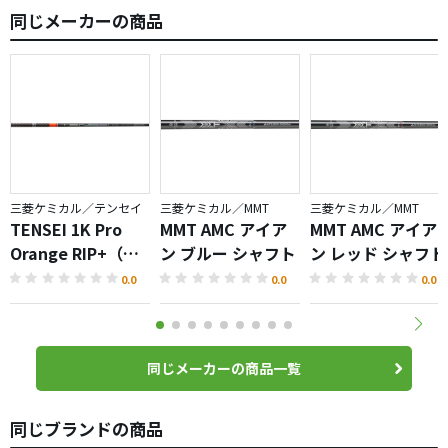
が、先端側も動くから、捕まえにはいけない。
同じメーカーの商品
だから、そのまま上から入って、吹き上がるみたいな…
私も今まで多くのシャフトを打ってきて、それなりに打ち
こなせる方だと思うのですが、これはちょっと難しいな
と。
シャフトの良し悪しではなく、合う人、合わないがハッキ
リ出るシャフトかもですね。
新しい素材や製法を用いた新設計シャフトらしく、この値
三菱ケミカル／テンセイ
三菱ケミカル／MMT
三菱ケミカル／MMT
段での販売は実は破格らしいんですが…、良い素材を使っ
TENSEI 1K Pro
MMT AMC アイア
MMT AMC アイア
たからと言って、良い結果になるとは限らない。
Orange RIP+（テ
ン ブルー シャフト
ン レッド シャフト
本当にシャフトは難しい。
ンセイプロオレン
0.0
0.0
0.0
ジ）シャフト
参考になれば。
同じメーカーの商品一覧
同じブランドの商品