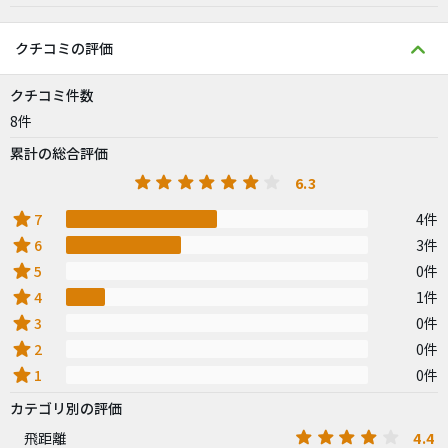
クチコミの評価
クチコミ件数
8件
累計の総合評価
6.3
star
7
4件
star
6
3件
star
5
0件
star
4
1件
star
3
0件
star
2
0件
star
1
0件
カテゴリ別の評価
4.4
飛距離