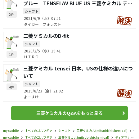
ブルー TENSEI AV BLUE US 三菱ケミカル テン
セイAV RAWブルー
シャフト
2件
2021/6/9（水）07:51
タイガー フォレスト
三菱ケミカルのD-fit
シャフト
2020/2/5（水）19:41
1件
ＨＩＲＯ
三菱ケミカル tensei 日本、USの仕様の違いにつ
いて
シャフト
4件
2019/8/23（金）21:02
よーすけ
三菱ケミカルのQ&Aをもっと見る
my caddie
すべてのゴルフギア
シャフト
三菱ケミカル(mitsubishichemical)
デ
my caddie
すべてのゴルフギア
三菱ケミカル(mitsubishichemical)
ディアマナ