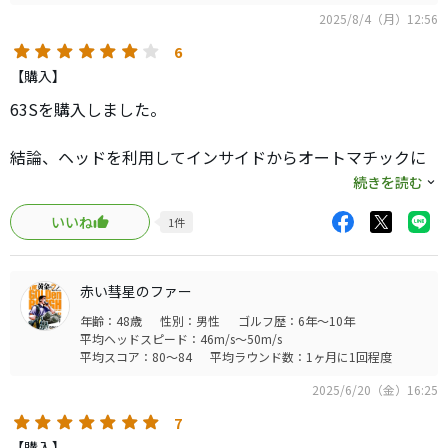
2025/8/4（月）12:56
6
【購入】
63Sを購入しました。
結論、ヘッドを利用してインサイドからオートマチックに
打つ人におすすめです。その方が飛ぶし安定しました。な
続きを読む
ので長めにして正解でした。(45.5インチ) テキトーに右に
いいね
1
件
出しとけば勝手に真ん中に返ってくる印象です。
逆に自分で捕まえにいったり、パワーで振りにいくとスピ
ンが増え、球が上がりすぎたり、大きなフックが出ます。
赤い彗星のファー
(私のミス傾向ではありますが)
年齢：48歳
性別：男性
ゴルフ歴：6年～10年
以上より、オートマチックに打てるMAX系のヘッドが特に
平均ヘッドスピード：46m/s～50m/s
相性がいい気がします。
平均スコア：80～84
平均ラウンド数：1ヶ月に1回程度
2025/6/20（金）16:25
元がだいぶしなやかで且つ先が硬いので、元々カット軌道
の方は気を抜くとスライスしか出ないかもしれません。(私
7
の場合、フェードを打とうとすると他の元調子に比べ、ス
【購入】