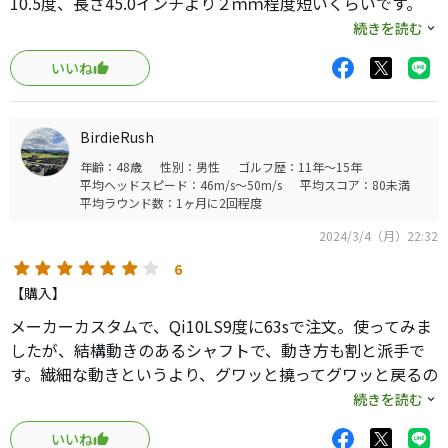
10.5度、長さ45.0インチより２ｍｍ程度短いくらいです。
ロースピン系のヘッドで、今までの元調子のシャフトだと
続きを読む
スピンが減り過ぎて捕まらない方には一度試してほしいで
いいね
す。タイミングは元調子で非常に取りやすいです。飛ばせま
すし、高さ抑えたり、右曲げたりも、今までの元調子の様
に扱えます。
BirdieRush
先は硬いです。余計な事はしませんが、体の起き上がりに
年齢：48歳
性別：男性
ゴルフ歴：11年～15年
はついてくるので左に行きますが、テンセイｃｋプロオレ
平均ヘッドスピード：46m/s～50m/s
平均スコア：80未満
ンジ程ではないです。ロフト９度使ってて球が低すぎるな
平均ラウンド数：1ヶ月に2回程度
あと悩んでいた方も御勧めです。私のセッティングでは、意
2024/3/4（月）22:32
外とスピンが多いのかなと感じる弾道もでます。一般コース
だとアイオノマーカバーの球を使うと解消しそうですが、
6
私は気にならないです。寧ろ余計な跳ねが少なくて助かる
【購入】
事の方が多いです。ラウンドでも全体的に感じよかったで
メーカーカスタムで、Qi10LS9度に63sで注文。使ってみま
す。是非試打してみてください。
したが、結構動きのあるシャフトで、動き方も割と派手で
す。繊細な動きというより、グワッと撓ってグワッと戻るの
で、白マナかと思って振るとまるで違う感じです。飛距離が
続きを読む
出るシャフトではないので、ワンフレックス上げて方向性
いいね
重視が狙い目かなと。重量帯も軽めで、63sで61gの振動数