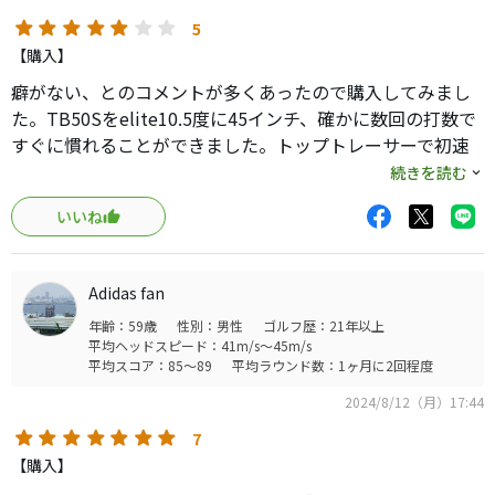
5
【購入】
癖がない、とのコメントが多くあったので購入してみまし
た。TB50Sをelite10.5度に45インチ、確かに数回の打数で
すぐに慣れることができました。トップトレーサーで初速
64-66、キャリー230前後のフェードを安心して打てまし
続きを読む
た。冬場でこれだけ簡単に飛ばせれば満足です。
いいね
シャフトトルクは5Sとして平均的ですが、三菱特有の手元
しっかり感、高めの先端剛性が相まって、けっこう剛性感
Adidas fan
を感じます。冬場用にと思いましたが、通年でも使えそう
年齢：59歳
性別：男性
ゴルフ歴：21年以上
です。
平均ヘッドスピード：41m/s～45m/s
平均スコア：85～89
平均ラウンド数：1ヶ月に2回程度
当てやすい、左OBの不安を消したいということを除いて
2024/8/12（月）17:44
は、シャフトが何かを助けてくれている感はありません。
しかしこの2つの安心感が自分にとっては最高の助けです。
7
【購入】