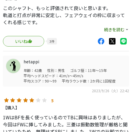
このシャフト、もっと評価されて良いと思います。
軌道と打点が非常に安定し、フェアウェイの枠に収まって
くれる感じです。
シャフト自体が初速を上げてくれることはありませんが、
続きを読む
安定するため触れる＆叩ける（結果、飛距離も出る）タイ
いいね
3
件
プといった印象です。
高価なベンタスに行く前に、ぜひとも試してほしいです
ね。最新のBBはTBを少しマイルドにした感じのようです
hetappi
が、しっかり叩きたければTBオススメです。
年齢：42歳
性別：男性
ゴルフ歴：11年～15年
但し、振り感は結構固い（特に先）ので、スペックは無理
平均ヘッドスピード：41m/s～45m/s
せず、大体の方は5S、或いは長めの4Sも面白いと思いま
平均スコア：90～99
平均ラウンド数：2か月に1回程度
す。
2023/9/26（火）22:42
5
【購入】
1WはBFを長く使っているのでTBに興味はありましたが、
今回はFWに挿してみました。三菱は振動数管理が厳格と聞
いていたため、無理せずSRにしました。1Wでの比較でない