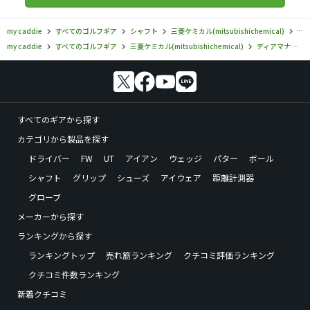
my caddie
すべてのゴルフギア
シャフト
三菱ケミカル(mitsubishichemical)
デ
my caddie
すべてのゴルフギア
三菱ケミカル(mitsubishichemical)
ディアマナ
すべてのギアから探す
カテゴリから製品を探す
ドライバー
FW
UT
アイアン
ウェッジ
パター
ボール
シャフト
グリップ
シューズ
アイウェア
距離計測器
グローブ
メーカーから探す
ランキングから探す
ランキングトップ
売れ筋ランキング
クチコミ評価ランキング
クチコミ件数ランキング
新着クチコミ