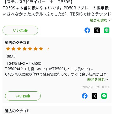
【ステルス2ドライバー ＋ TB50S】
TB50Sは本当に扱いやすいです。PD50Rでプレーの後半扱
いきれなかったステルス2でしたが、TB50Sでは２ラウンド
しても安定して振れます。このコンビネーションでは爆発
続きを読む
的な1発はまだ出ていませんが、安定して旗を越えてくれま
いいね
す。左にやや不安要素を感じましたが、手打ちさえ出なけ
れば悪くてもラフで収まってくれます。
過去のクチコミ
正しいスィングプレーンの再現が出来ている方なら誰で
7
もTBの良さを感じると思います。ミスが出ません。個人的
にはしなりがとても素直でタイミングが合わせ易いと思い
【購入】
ます。新しいヘッドに変えても２，3回振るとタイミングが
【G425 MAX + TB50S】
取れてしまいました。
TB50Rはとても良いのですがTB50Sもとても良いです。
G425 MAXに取り付けて練習場に行って、すぐに良い結果が出ま
テーラーメイドのヘッドに対しては、1発の飛びは有るも
した。
続きを読む
のの暴れるイメージが付き纏いステルス2の購入には迷いま
50Rと変わらないレポートになってしまいますが、変な癖が無い
したが、TBのお陰で杞憂に終わりました。
2024/8/2（金）00:10
のでタイミングが取り易くて数球でシャフトのしなりを使えるよ
現在のところはまだ旗を越える程度ですが、ヘッドの落
うになります。左右のブレを吸収してくれるのはRもSも同じで
いいね
とし方を探ってHSを上げていきたいと思っています。この
すが、Sは芯が強いようなフィーリングで安心して叩き（落と
シャフトですとタイミングを取り易いので縦の動きでもア
し）に行けます。一番のお薦めは同じく7割程度の力ででスィン
過去のクチコミ
シストしてくれると信じています。実際にPing G425MAXで
グプレーンを意識した打ち方です。下半身リードで十分シャフト