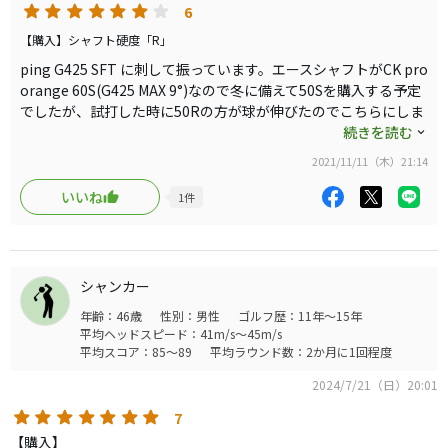
を使えるのが最適ですが、手打ちをしている人でも7割程度で振
6
はかなり精度が上がってきました。ステルス2でもポイント
って、アウトサイドインにならないように気を付けるだけでフェ
を見付けて距離につなげたいと思います。
【購入】シャフト硬度「R」
アウェイキープ率が上がるのではないかと思います。
ping G425 SFT に刺して振っています。エースシャフトがCK pro
爆発的な飛距離はなかなか出ませんが（年齢もあり）、それでも
orange 60S(G425 MAX 9°)なので冬に備えて50Sを購入する予定
これだけ安定して振れるシャフトは無いのではないかと思うくら
でしたが、試打した時に50Rの方が球が伸びたのでこちらにしま
い気に入っています。個人的にはPing G425/430との組合せだと
した。実際の距離はSの方が出ていましたが、伸びしろ期待で購
続きを読む
安定してスコアが作れると思います。
入しました。7割程度の身体の引きで十分なスピードが出てくれ
2021/11/11（木）21:14
ます。7割でHS45前後が軽く出ます。それ以上引くと左に突き抜
けそうな球が出るので引き過ぎないのが良いようです。
いいね
1
件
適当な引きで振っていると球がグングンと伸びます。
何よりも癖が殆どなく、綺麗な放物線で方向も安定します。かな
り狭いコースでも置きに行け、安定したスコアに繋がる予感で
す。
シャンカー
CK pro Orange50Rと比べると素直で扱い易く伸びも出ます。1
年齢：46歳
性別：男性
ゴルフ歴：11年～15年
日周って2回程度出る大きな一発はTBは出ない予感がします。
平均ヘッドスピード：41m/s～45m/s
安定感が高いのでコース戦略に集中できるのでお勧めです。
平均スコア：85～89
平均ラウンド数：2か月に1回程度
2024/7/21（日）20:01
7
【購入】