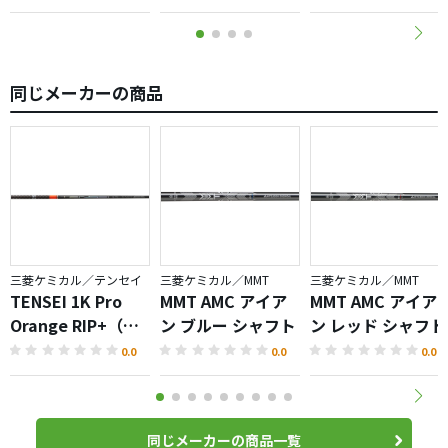
同じメーカーの商品
三菱ケミカル／テンセイ
三菱ケミカル／MMT
三菱ケミカル／MMT
TENSEI 1K Pro
MMT AMC アイア
MMT AMC アイア
Orange RIP+（テ
ン ブルー シャフト
ン レッド シャフト
ンセイプロオレン
0.0
0.0
0.0
ジ）シャフト
同じメーカーの商品一覧