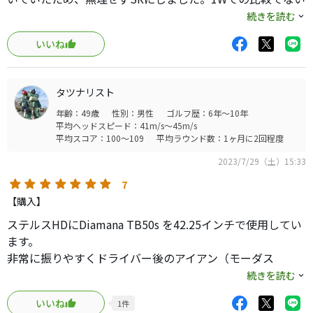
ため一概には言えませんが、BFより振り感はマイルドな気
続きを読む
がします。その分ユーザーの間口が広くなった気はします
いいね
が、個人的にはやや中庸に振ったモデルの気がするので、
FWに挿すならregio FWで十分な気はしました。
タツナリスト
年齢：49歳
性別：男性
ゴルフ歴：6年～10年
平均ヘッドスピード：41m/s～45m/s
平均スコア：100～109
平均ラウンド数：1ヶ月に2回程度
2023/7/29（土）15:33
7
【購入】
ステルスHDにDiamana TB50s を42.25インチで使用してい
ます。
非常に振りやすくドライバー後のアイアン（モーダス
115s）ショットも全く違和感なく振れます。万人向けのシ
続きを読む
ャフトだと思いますよ。
いいね
1
件