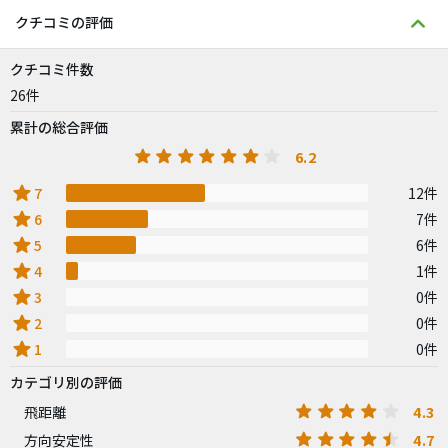
クチコミの評価
クチコミ件数
26件
累計の総合評価
6.2
star
7
12件
star
6
7件
star
5
6件
star
4
1件
star
3
0件
star
2
0件
star
1
0件
カテゴリ別の評価
4.3
飛距離
4.7
方向安定性