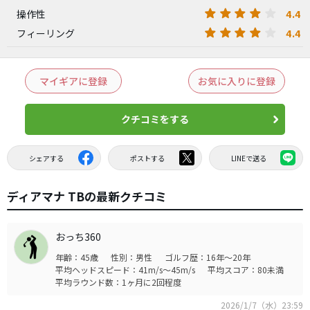
4.4
操作性
4.4
フィーリング
マイギアに登録
お気に入りに登録
クチコミをする
シェアする
ポストする
LINEで送る
ディアマナ TBの最新クチコミ
おっち360
年齢：45歳
性別：男性
ゴルフ歴：16年～20年
平均ヘッドスピード：41m/s～45m/s
平均スコア：80未満
平均ラウンド数：1ヶ月に2回程度
2026/1/7（水）23:59