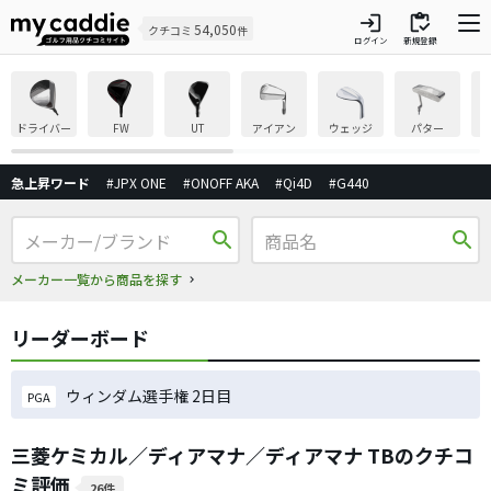
login
inventory
54,050
クチコミ
件
ログイン
新規登録
ドライバー
FW
UT
アイアン
ウェッジ
パター
急上昇ワード
#JPX ONE
#ONOFF AKA
#Qi4D
#G440
search
search
メーカー一覧から商品を探す
リーダーボード
ウィンダム選手権 2日目
PGA
三菱ケミカル／ディアマナ／ディアマナ TBのクチコ
ミ評価
26件