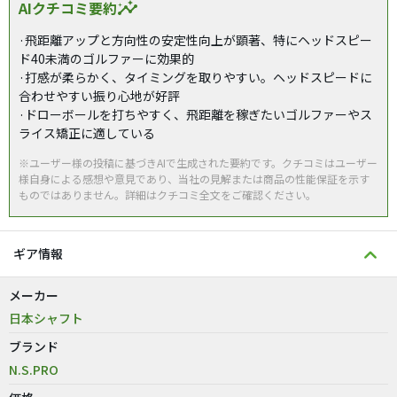
AIクチコミ要約
insights
·飛距離アップと方向性の安定性向上が顕著、特にヘッドスピー
ド40未満のゴルファーに効果的
·打感が柔らかく、タイミングを取りやすい。ヘッドスピードに
合わせやすい振り心地が好評
·ドローボールを打ちやすく、飛距離を稼ぎたいゴルファーやス
ライス矯正に適している
※ユーザー様の投稿に基づきAIで生成された要約です。クチコミはユーザー
様自身による感想や意見であり、当社の見解または商品の性能保証を示す
ものではありません。詳細はクチコミ全文をご確認ください。
ギア情報
メーカー
日本シャフト
ブランド
N.S.PRO