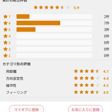
累計の総合評価
5.9
star
7
2件
star
6
7件
star
5
3件
star
4
0件
star
3
0件
star
2
0件
star
1
0件
カテゴリ別の評価
4.7
飛距離
4.4
方向安定性
4.3
操作性
4.5
フィーリング
マイギアに登録
お気に入りに登録