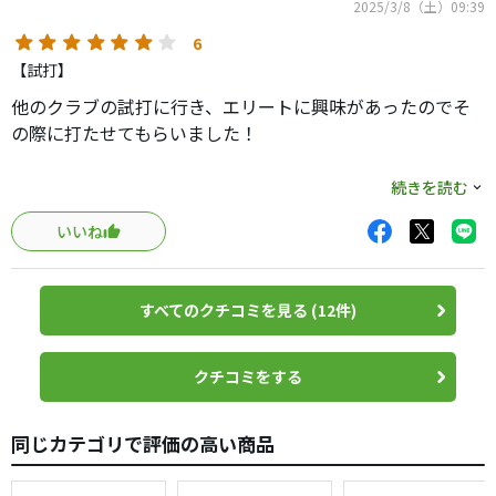
2025/3/8（土）09:39
6
【試打】
他のクラブの試打に行き、エリートに興味があったのでそ
の際に打たせてもらいました！
みなさまもレビューされている通り、スペックよりはしっ
続きを読む
かりと振れるシャフトでした！
いいね
元調子ばかり使っている私でもスイングエラーを補正して
くれる良いシャフトだと思います
すべてのクチコミを見る (12件)
ただ、この手のシャフトはなかなかその場での試打だけで
は採用するかの判断に迷うタイプです(笑)
クチコミをする
今までの概念とは異質なシャフトですし、その他のスペッ
クを考えると長期間使ってみてゆっくり見定めないといけ
同じカテゴリで評価の高い商品
ないかなと感じました！