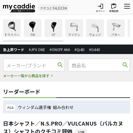
login
inventory
54,023
クチコミ
件
ログイン
新規登録
ドライバー
FW
UT
アイアン
ウェッジ
パター
急上昇ワード
#JPX ONE
#ONOFF AKA
#Qi4D
#G440
search
search
メーカー一覧から商品を探す
リーダーボード
ウィンダム選手権 組み合わせ
PGA
日本シャフト／N.S.PRO／VULCANUS（バルカヌ
ス）シャフトのクチコミ評価
12件