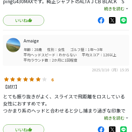
pingG430MAXです。純正シャフトのALTA J CB BLACK S
で200ヤードだったのが、VULCANUS で220ヤードになりま
続きを読む
した。飛距離UPだけでなく、左右の散らばり範囲も狭くな
いいね
ったため自信をもって振れます。その心理的な安心感を持
てたのは、大きなメリットだと思います。
Amaige
年齢：28歳
性別：女性
ゴルフ歴：1年～3年
平均ヘッドスピード：わからない
平均スコア：120以上
平均ラウンド数：2か月に1回程度
2025/3/10（月）15:35
6
【試打】
とても振り抜きがよく、スライスで飛距離をロスしている
女性におすすめです。
つかまり系のヘッドと合わせると少し捕まり過ぎな印象で
したが、外ブラと組み合わせたら丁度良い感じにハイドロ
続きを読む
ーが打てました！
いいね
HSが早くない方にも軽量ラインナップが豊富な点も良いか