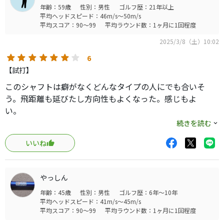
年齢：59歳
性別：男性
ゴルフ歴：21年以上
平均ヘッドスピード：46m/s～50m/s
平均スコア：90～99
平均ラウンド数：1ヶ月に1回程度
2025/3/8（土）10:02
6
【試打】
このシャフトは癖がなくどんなタイプの人にでも合いそ
う。飛距離も延びたし方向性もよくなった。感じもよ
い。
振り感も振り抜けかよくヘッドスピードに合わせられる。
続きを読む
おすすめできるシャフトにまちがいない。
いいね
やっしん
年齢：45歳
性別：男性
ゴルフ歴：6年～10年
平均ヘッドスピード：41m/s～45m/s
平均スコア：90～99
平均ラウンド数：1ヶ月に1回程度