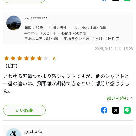
と思います。
cru********
年齢：32歳
性別：男性
ゴルフ歴：1年～3年
平均ヘッドスピード：46m/s～50m/s
平均スコア：85～89
平均ラウンド数：1ヶ月に1回程度
2025/3/10（月）15:28
6
【試打】
いわゆる軽量つかまり系シャフトですが、他のシャフトと
一番の違いは、飛距離が期待できるという部分と感じまし
た。
つかまり系のシャフトはインパクト時に合わせる感覚が嫌
続きを読む
なのですが、こちらは変な挙動がなく自然と打った球がド
いいね
ローする感覚でした。
ドローで攻めたい方、飛距離を稼ぎたい方におすすめで
す。
gochoku