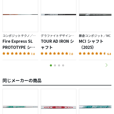
総じて「良さそう」なシャフトというところまではわかり
ました！
みなさまのレビュー、特に長期間使用してどうなのか？も
っと拝見してみたいと思いました！
コンポジットテクノ／ファイアーエクスプレス
グラファイトデザイン／TOUR AD
藤倉コンポジット／MC
あとは…苦手な赤色しかみれなかったのですがカラー選択
Fire Express SL
TOUR AD IRON シ
MCI シャフト
できるのはとても良いと思います！
PROTOTYPE シャ
ャフト
（2025）
フト
7.0
7.0
6.8
同じメーカーの商品