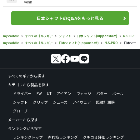
venn
日本シャフトのQ&Aをもっと見る
my caddie
すべてのゴルフギア
シャフト
日本シャフト(nipponshaft)
N.S.PRO
my caddie
すべてのゴルフギア
日本シャフト(nipponshaft)
N.S.PRO
日本シャフト／N.S.PRO／VULCANUS（バルカヌス）シャフトの口コミ評価
すべてのギアから探す
カテゴリから製品を探す
ドライバー
FW
UT
アイアン
ウェッジ
パター
ボール
シャフト
グリップ
シューズ
アイウェア
距離計測器
グローブ
メーカーから探す
ランキングから探す
ランキングトップ
売れ筋ランキング
クチコミ評価ランキング