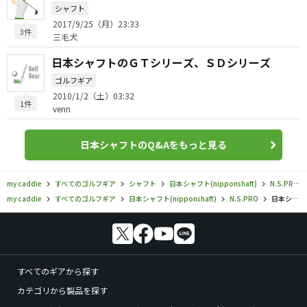
シャフト
2017/9/25（月）23:33
3件
三毛犬
日本シャフトのＧＴシリーズ、ＳＤシリーズ
ゴルフギア
2010/1/2（土）03:32
1件
venn
日本シャフトのQ&Aをもっと見る
my caddie
すべてのゴルフギア
シャフト
日本シャフト(nipponshaft)
N.S.PRO
my caddie
すべてのゴルフギア
日本シャフト(nipponshaft)
N.S.PRO
日本シャフト／N.S.PRO／NSプロ ハイブリッド-110の口コミ評価
すべてのギアから探す
カテゴリから製品を探す