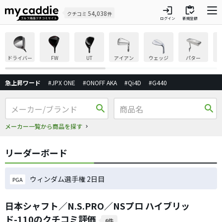
login
inventory
54,038
クチコミ
件
ログイン
新規登録
ドライバー
FW
UT
アイアン
ウェッジ
パター
急上昇ワード
#JPX ONE
#ONOFF AKA
#Qi4D
#G440
search
search
メーカー一覧から商品を探す
リーダーボード
ウィンダム選手権 2日目
PGA
日本シャフト／N.S.PRO／NSプロ ハイブリッ
ド-110のクチコミ評価
6件