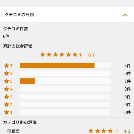
クチコミの評価
クチコミ件数
6件
累計の総合評価
6.7
star
7
5件
star
6
0件
star
5
1件
star
4
0件
star
3
0件
star
2
0件
star
1
0件
カテゴリ別の評価
4.2
飛距離