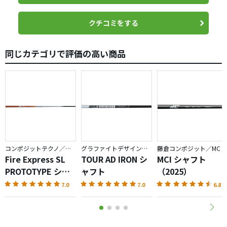
シャフトでした。
今回のこのNSハイブリッドは、それを製品化したものだっ
クチコミをする
たりして？
テイストが似てます。
同じカテゴリで評価の高い商品
DG に似たテイストのシャフトをお探しの方、是非お勧めし
ます。
(ちなみに、NSハイブリッド100は全然頼りない感じです。)
コンポジットテクノ／ファイアーエクスプレス
グラファイトデザイン／TOUR AD
藤倉コンポジット／MC
Fire Express SL
TOUR AD IRON シ
MCI シャフト
PROTOTYPE シャ
ャフト
（2025）
フト
7.0
7.0
6.8