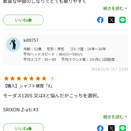
素直な中間のしなりでとても振りやすく
叩いても軟弱さは感じないのに硬くて振りづらい感じも無
続きを読む
く最高です。
いいね
今までユーティリティは引っかけるものと諦めて、ひたす
ら３番アイアン振ってたのがバカらしくなるほど素晴らし
いです。
ki00757
このシャフトに出会ってしまったらロングアイアン見直しせ
年齢：52歳
性別：男性
ゴルフ歴：16年～20年
ざるおえない感じです。
平均ヘッドスピード：46m/s～50m/s
操作性、上がりやすさ、タイミングのとりやすさ
平均スコア：85～89
平均ラウンド数：2か月に1回程度
是非、試打オススメします。
2014/11/4（火）13:03
7
【購入】シャフト硬度「X」
モーダス120S 又はXと悩んだがこっちを選択。
SRIXON Z-uti #3
NS950GH S よりリシャフト
続きを読む
いいね
カット前 119g