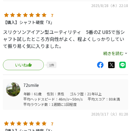
2025/8/28（木）22:18
7
【購入】シャフト硬度「X」
スリクソンアイアン型ユーティリティ 5番のZ U85で当シ
ャフト試したところ方向性がよく、程よくしっかりしてい
て振り易く気に入りました。
因みアイアンはdgs200ですが、流れ的にも違和感ないで
続きを読む
す。
いいね
1
件
190-200ヤードが安心できそうです。
72smile
年齢：61歳
性別：男性
ゴルフ歴：21年以上
平均ヘッドスピード：46m/s～50m/s
平均スコア：80未満
平均ラウンド数：1週間に1回程度
2020/3/17（火）01:20
7
【購入】シャフト硬度「X」