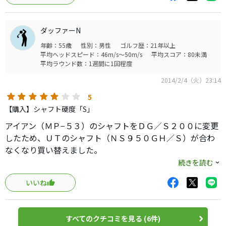
カット後 108g
ダッファーN
Tipカット0.5インチし、交換前と同じ39.25合わせにし、
年齢：55歳
性別：男性
ゴルフ歴：21年以上
総重量400g
平均ヘッドスピード：46m/s～50m/s
平均スコア：80未満
(掴まりを求めるのならTipカットは無しで良いかもです。
平均ラウンド数：1週間に1回程度
2014/2/4（火）23:14
NS950GHでは、とっちらかってしまってたのが嘘のような
打ち易さに変身！
5
【購入】シャフト硬度「S」
モーダス120のような感じで先端が走ってくれる良い感じで
アイアン（ＭＰ−５３）のシャフトをＤＧ／Ｓ２００に変更
す。
したため、ＵＴのシャフト（ＮＳ９５０ＧＨ／Ｓ）が合わ
なくなり買い替えました。
他に、DG SL S300 も試打しましたが
ロマロＲａｙＵＴの２１度のヘッドに刺して使用していま
続きを読む
撓りを感じなかったのでSLは、DGとはテイストが別物です
す。
ね。
いいね
ＤＧのアイアンと重量フローは完璧です。
少しチップカットした方が捕まりが抑えられ、使い易いと
過去にモーダスプロトハイブリッドを910H に使用しましま
思います。
したが、あちらはレジオフォーミュラ購入者のノベルティ
すべてのクチコミを見る (6件)