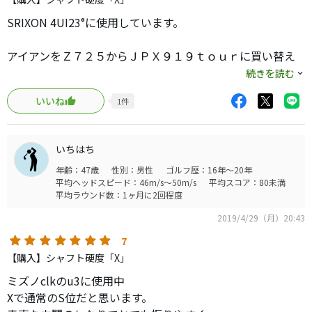
SRIXON 4UI23°に使用しています。
アイアンをＺ７２５からＪＰＸ９１９ｔｏｕｒに買い替え
まして
続きを読む
５Ｉが２５°から２７°になりましたので７Ｗ２０°との間の
いいね
1
件
ＵＴを検討する際、アイアンシャフトとの重量フローで候
補に挙がったのが、このシャフトでした。実際に組みあが
って打ってみたところ、980ＧＨとは比べにならない程しっ
いちはち
かりしていて安心して振って行けるシャフトで非常に満足
年齢：47歳
性別：男性
ゴルフ歴：16年～20年
しています。Ｘフレックスですが、そんなに硬いって感じ
平均ヘッドスピード：46m/s～50m/s
平均スコア：80未満
でもなく程よい硬さです。
平均ラウンド数：1ヶ月に2回程度
2019/4/29（月）20:43
7
【購入】シャフト硬度「X」
ミズノclkのu3に使用中
Xで通常のS位だと思います。