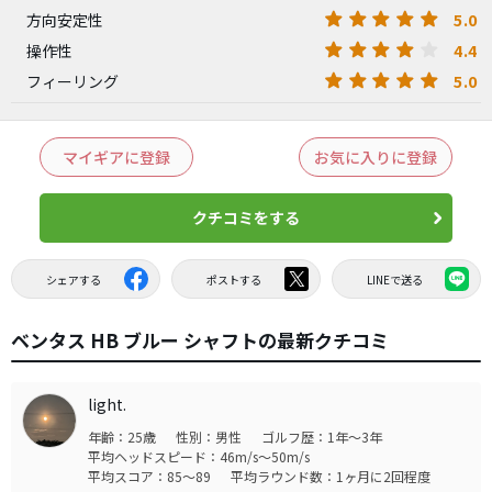
5.0
方向安定性
4.4
操作性
5.0
フィーリング
マイギアに登録
お気に入りに登録
クチコミをする
シェアする
ポストする
LINEで送る
ベンタス HB ブルー シャフトの最新クチコミ
light.
年齢：25歳
性別：男性
ゴルフ歴：1年～3年
平均ヘッドスピード：46m/s～50m/s
平均スコア：85～89
平均ラウンド数：1ヶ月に2回程度