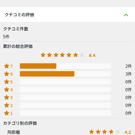
クチコミの評価
クチコミ件数
5件
累計の総合評価
6.4
star
7
2件
star
6
3件
star
5
0件
star
4
0件
star
3
0件
star
2
0件
star
1
0件
カテゴリ別の評価
4.2
飛距離