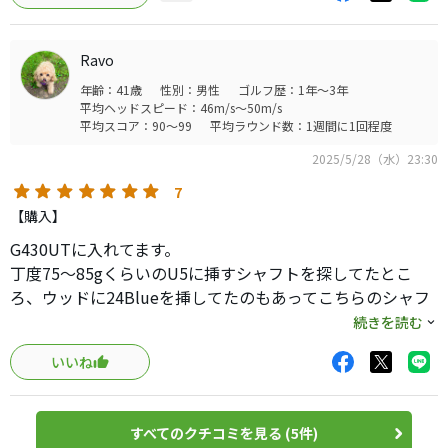
ャフトを試しましたがしっかり来ず。
Ravo
今回のベンタスブルーハイブリッドは球もそこそこ上がっ
年齢：41歳
性別：男性
ゴルフ歴：1年～3年
て方向性も良いです。160ヤードから200ヤードくらいはラ
平均ヘッドスピード：46m/s～50m/s
イが良ければほぼグリーンに乗るくらい、精度が格段に上
平均スコア：90～99
平均ラウンド数：1週間に1回程度
がりました。長年悩んでいたハイブリッド用のシャフト問
2025/5/28（水）23:30
題がようやく解決です。
7
ハードヒッターはXシャフトかベンタスブラックHBにする
【購入】
と良いかと思います。
G430UTに入れてます。
丁度75～85gくらいのU5に挿すシャフトを探してたとこ
ろ、ウッドに24Blueを挿してたのもあってこちらのシャフ
トを勧められ購入しました。
続きを読む
ぶっつけで購入したため結構不安ではありましたが、しっ
いいね
かり張りがあり、オフセンターヒット時でも捻れることな
く安定した出玉が打てるのでかなり気に入りました。
シャフトの動きが少ない方が好みの方は新発売のBlackの方
すべてのクチコミを見る (5件)
がフィットすると思いますが、さすがVENTUSといった商