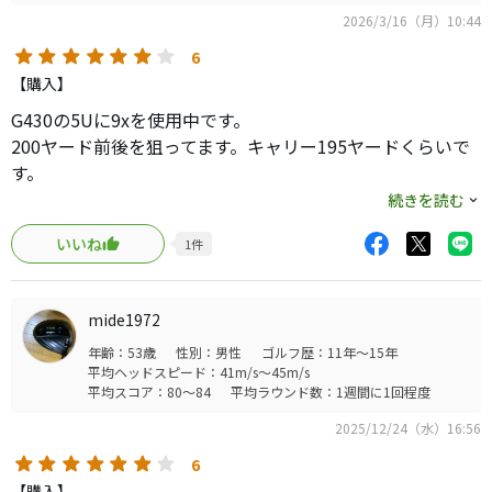
2026/3/16（月）10:44
6
【購入】
G430の5Uに9xを使用中です。
200ヤード前後を狙ってます。キャリー195ヤードくらいで
す。
続きを読む
使用遍歴
いいね
1
件
GOST.370S: スチールっぽくフェード打ちたい時にたまに左
来る。スピンはよく入ってくれた。
↓
mide1972
VENTUS BLACK HB 8s: ただの棒で全部硬い。低スピンで弾
年齢：53歳
性別：男性
ゴルフ歴：11年～15年
道が強すぎる。球が止まらない。ハードすぎました。
平均ヘッドスピード：41m/s～45m/s
↓
平均スコア：80～84
平均ラウンド数：1週間に1回程度
TENSEI 1k HY 90x: 球あがる。クセなく振りやすい。ドロ
2025/12/24（水）16:56
ー系で少し飛んでしまう。スピンもう少し欲しい。
↓
6
VENTUS BLUE HB 9x(有料フィッティングにて推奨)
【購入】