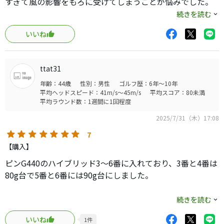
すぎて風の影響をもろに受けてしまうことが悩みでした。
飛距離よりも方向性って感じで満足です。
アイアンシャフトがモーダス115なこともあって、手元より
続きを読む
のしなりで球の高さがもうちょっと抑えられるシャフトを
いいね
探して、つるやの店員さんに相談したところ、日本シャフ
トのGOSTかベンタスブルーをおすすめされました。
ちょうどお店にブラックとブルーの８Sが試打クラブであっ
ttat31
たので試してみたところブルーがドンピシャで即決。
年齢：44歳
性別：男性
ゴルフ歴：6年～10年
方向性、高さが安定します。シャフトでこんなに変わると
平均ヘッドスピード：41m/s～45m/s
平均スコア：80未満
は思いませんでした。
平均ラウンド数：1週間に1回程度
2025/7/31（木）17:08
ハイブリッド用の試打シャフトが少ないので、なかなかリ
シャフトは躊躇しますが、今回は試打できたので良かった
7
です。
【購入】
ピンG440のハイブリッド3〜6番に入れており、3番と4番は
ちなみにブラックはまるでうてませんでしたｗｗｗ
80g台で5番と6番には90g台にしました。
あんなんただの固い棒だよｗｗ
打てる人すごいよ。
MCHは球が上がりすぎて飛距離が出ず、前作USベンタスブ
続きを読む
ルーはあまり球が上がらずでした。TRハイブリッドやグラ
いいね
1
件
ファイトのツアーAD DI、HY、三菱TENSEIなど、様々なシ