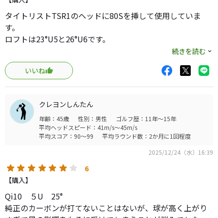
タイトリストTSR1のヘッドに80Sを挿して使用していま
といった経緯でこのシャフトに辿り着きました。
す。
ロフトは23°U5と26°U6です。
ベンタスなのに9Xはハードすぎるかと思いましたが、ブル
ドライバーからウッド類が24VENTUS BLUEですので、その
続きを読む
ーは手元が全然緩いので振りやすいです。ハード感は全然
流れで使えると思い試打後に即購入しました。
ないです。
いいね
ヘッドが易し目なのもあり、払い打てば高弾道で、少し打
ち込むと中弾道でドローもフェードも打てます。
球もめちゃくちゃ上がってくれます。スピンは中スピンく
以前はアイアンからの流れでTRAVIL75Sを入れてました
らいです。
クレヨンしんたん
が、VENTUS HBの方が曲り幅が減るし打ち易く感じます。
ドローヒッターなので右打ち出しが簡単なのも良いです。
年齢：45歳
性別：男性
ゴルフ歴：11年～15年
少しお高いですが、青ベン使いの方なら違和感は少ないの
真っ直ぐちょい吹かしフェードも簡単です。
平均ヘッドスピード：41m/s～45m/s
でお勧めです。
平均スコア：90～99
平均ラウンド数：2か月に1回程度
ドロー系の強い球も振りに行かなければ出ないので安定し
てくれます。
2025/12/24（水）16:39
ミスは右なのでスライサーには向かないかも。
6
【購入】
振り感はDGとか手元柔らかい系に似てます。全体がピンピ
Qi10 ５U 25°
ンする感じは全くないです。
純正のカーボンが打てないことはないが、球が高く上がり