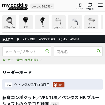
login
inventory
54,053
クチコミ
件
ログイン
新規登録
ドライバー
FW
UT
アイアン
ウェッジ
パター
急上昇ワード
#JPX ONE
#ONOFF AKA
#Qi4D
#G440
search
search
メーカー一覧から商品を探す
リーダーボード
ウィンダム選手権 3日目
LIVE
PGA
藤倉コンポジット／VENTUS／ベンタス HB ブルー
シャフトのクチコミ評価
5件