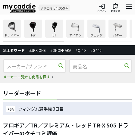
login
inventory
54,059
クチコミ
件
ログイン
新規登録
ドライバー
FW
UT
アイアン
ウェッジ
パター
急上昇ワード
#JPX ONE
#ONOFF AKA
#Qi4D
#G440
search
search
メーカー一覧から商品を探す
リーダーボード
ウィンダム選手権 3日目
PGA
プロギア／TR／プレミアム・レッド TR-X 505 ドラ
イバーのクチコミ評価