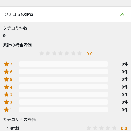
クチコミの評価
クチコミ件数
0件
累計の総合評価
0.0
star
7
0件
star
6
0件
star
5
0件
star
4
0件
star
3
0件
star
2
0件
star
1
0件
カテゴリ別の評価
0.0
飛距離