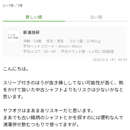
1〜7件／7件
新しい順
古い順
新浦技研
年齢：54歳
性別：男性
ゴルフ歴：21年以上
平均ヘッドスピード：41m/s～45m/s
平均スコア：85～89
平均ラウンド数：1ヶ月に2回程度
2026/6/4（木）00:59
こんにちは。
スリーブ付きのほうが抜き挿ししてない可能性が高く、熱
をかけて抜いた中古シャフトよりもリスクは少ないかなと
思います。
ヤフオクはまあまあリスキーだと思います。
まあでも古い銘柄のシャフトとかを探すのには便利なんで
清濁併せ飲むつもりで使ってますが。