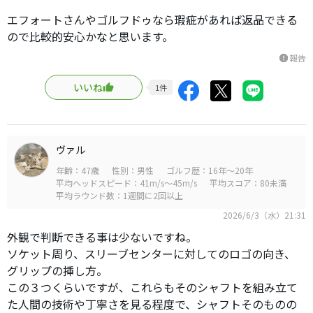
エフォートさんやゴルフドゥなら瑕疵があれば返品できる
ので比較的安心かなと思います。
報告
report
いいね
1
件
ヴァル
年齢：47歳
性別：男性
ゴルフ歴：16年～20年
平均ヘッドスピード：41m/s～45m/s
平均スコア：80未満
平均ラウンド数：1週間に2回以上
2026/6/3（水）21:31
外観で判断できる事は少ないですね。
ソケット周り、スリーブセンターに対してのロゴの向き、
グリップの挿し方。
この３つくらいですが、これらもそのシャフトを組み立て
た人間の技術や丁寧さを見る程度で、シャフトそのものの