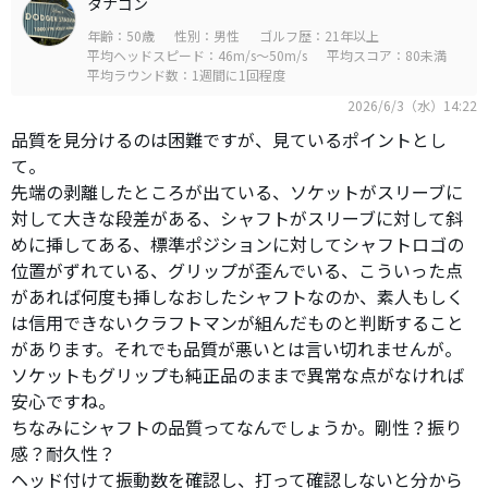
タナゴン
年齢：50歳
性別：男性
ゴルフ歴：21年以上
平均ヘッドスピード：46m/s～50m/s
平均スコア：80未満
平均ラウンド数：1週間に1回程度
2026/6/3（水）14:22
品質を見分けるのは困難ですが、見ているポイントとし
て。
先端の剥離したところが出ている、ソケットがスリーブに
対して大きな段差がある、シャフトがスリーブに対して斜
めに挿してある、標準ポジションに対してシャフトロゴの
位置がずれている、グリップが歪んでいる、こういった点
があれば何度も挿しなおしたシャフトなのか、素人もしく
は信用できないクラフトマンが組んだものと判断すること
があります。それでも品質が悪いとは言い切れませんが。
ソケットもグリップも純正品のままで異常な点がなければ
安心ですね。
ちなみにシャフトの品質ってなんでしょうか。剛性？振り
感？耐久性？
ヘッド付けて振動数を確認し、打って確認しないと分から