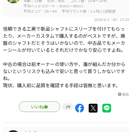
年齢：33歳
性別：男性
ゴルフ歴：16年～20年
平均ヘッドスピード：41m/s～45m/s
平均スコア：80～84
平均ラウンド数：1ヶ月に1回程度
2026/6/3（水）15:29
信頼できる工房で新品シャフトにスリーブを付けてもらっ
たり、メーカーカスタムで購入するのがベストですが、廃
盤のシャフトだとそうはいかないので、中古品でもメーカ
ーシールが付いているとそれだけでかなり安心ですよね。
中古の場合は前オーナーの使い方や、誰が組んだか分から
ないというリスクも込みで安いと思って買うしかないです
ね。
現状、購入前に品質を確認する手段は皆無と思います。
報告
report
いいね
1
件