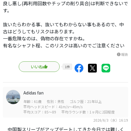
良し悪し(再利用回数やチップの削り具合)は判断できないで
す。
抜いたらわかる事、抜いてもわからない事もあるので、中
古はどうしてもリスクはあります。
一番危険なのは、偽物の存在ですかね。
有名なシャフト程、このリスクは高いのでご注意ください
報告
report
いいね
1
件
Adidas fan
年齢：61歳
性別：男性
ゴルフ歴：21年以上
平均ヘッドスピード：41m/s～45m/s
平均スコア：85～89
平均ラウンド数：1ヶ月に2回程度
2026/6/3（水）16:19
中国製スリーブがアップデートしてきた今日では難しく