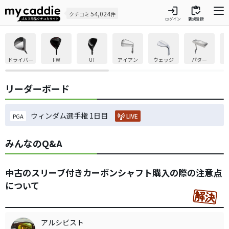
login
inventory
54,024
クチコミ
件
ログイン
新規登録
ドライバー
FW
UT
アイアン
ウェッジ
パター
リーダーボード
ウィンダム選手権 1日目
LIVE
PGA
みんなのQ&A
中古のスリーブ付きカーボンシャフト購入の際の注意点
について
アルシビスト