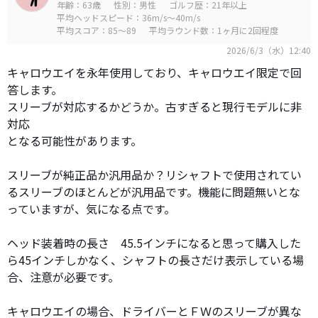
年齢：63歳
性別：男性
ゴルフ歴：21年以上
平均ヘッドスピード：36m/s～40m/s
平均スコア：85～89
平均ラウンド数：1ヶ月に2回程度
2026/6/3（水）12:40
キャロウエイを永年使用しており、キャロウエイ限定で回
答します。
スリーブが対応するかどうか。古すぎると現行モデルに非
対応
となる可能性があります。
スリーブが純正品か汎用品か？リシャフトで使用されてい
るスリーブのほとんどが汎用品です。機能に問題無いとな
っていますが、気になる点です。
ヘッド装着時の長さ 45.5インチになると思って購入した
ら45インチしかなく、シャフトの長さだけ表示している場
合、注意が必要です。
キャロウエイの場合、ドライバーとＦＷのスリーブが異な