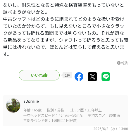
ないし、耐久性となると特殊な検査装置をもっていないと
調べようがないかと。
中古シャフトはどのように組まれてどのような扱いを受け
ていたのか分からず、もし見えないところで小さなクラッ
クがあっても折れる瞬間までは判らないもの。それが嫌な
ら新品をってなりますが、シャフトって折ろうと思っても簡
単には折れないので、ほとんどは安心して使えると思いま
す。
報告
report
いいね
1
件
72smile
年齢：65歳
性別：男性
ゴルフ歴：21年以上
平均ヘッドスピード：46m/s～50m/s
平均スコア：80未満
平均ラウンド数：1週間に1回程度
2026/6/3（水）13:00