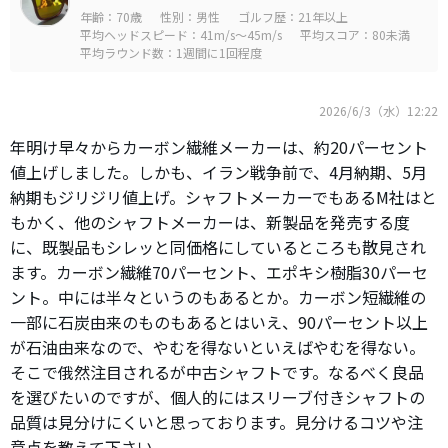
年齢：70歳
性別：男性
ゴルフ歴：21年以上
平均ヘッドスピード：41m/s～45m/s
平均スコア：80未満
平均ラウンド数：1週間に1回程度
2026/6/3（水）12:22
年明け早々からカーボン繊維メーカーは、約20パーセント
値上げしました。しかも、イラン戦争前で、4月納期、5月
納期もジリジリ値上げ。シャフトメーカーでもあるM社はと
もかく、他のシャフトメーカーは、新製品を発売する度
に、既製品もシレッと同価格にしているところも散見され
ます。カーボン繊維70パーセント、エポキシ樹脂30パーセ
ント。中には半々というのもあるとか。カーボン短繊維の
一部に石炭由来のものもあるとはいえ、90パーセント以上
が石油由来なので、やむを得ないといえばやむを得ない。
そこで俄然注目されるが中古シャフトです。なるべく良品
を選びたいのですが、個人的にはスリーブ付きシャフトの
品質は見分けにくいと思っております。見分けるコツや注
意点を教えて下さい。