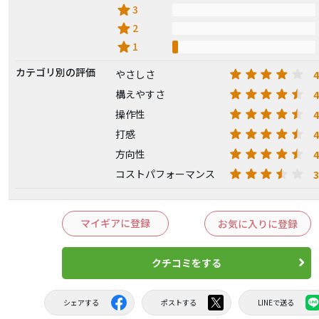
star
3
star
2
star
1
カテゴリ別の評価
4
やさしさ
4
構えやすさ
4
操作性
4
打感
4
方向性
3
コストパフォーマンス
マイギアに登録
お気に入りに登録
クチコミをする
シェアする
ポストする
LINEで送る