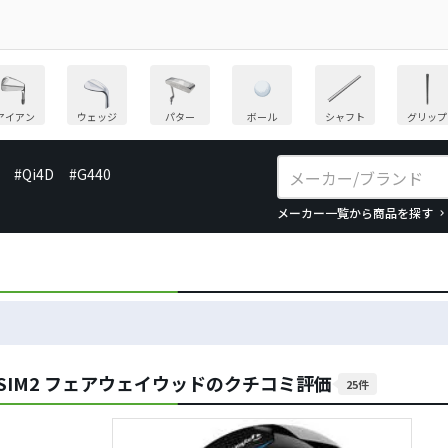
アイアン
ウェッジ
パター
ボール
シャフト
グリップ
#Qi4D
#G440
メーカー一覧から商品を探す
SIM2 フェアウェイウッドのクチコミ評価
25件