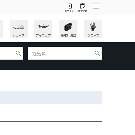
login
inventory
ログイン
新規登録
シューズ
アイウェア
距離計測器
グローブ
search
search