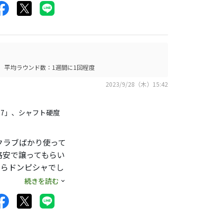
ッドの良さを引き出
平均ラウンド数：1週間に1回程度
2023/9/28（木）15:42
-7」、シャフト硬度
クラブばかり使って
格安で譲ってもらい
たらドンピシャでし
続きを読む