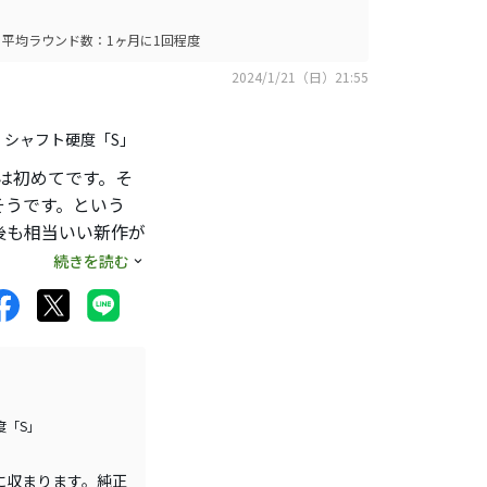
オンを狙ってまし
平均ラウンド数：1ヶ月に1回程度
少し後悔していま
2024/1/21（日）21:55
0」、シャフト硬度「S」
は初めてです。そ
そうです。という
後も相当いい新作が
、易しさ全て最高の
続きを読む
度「S」
に収まります。純正