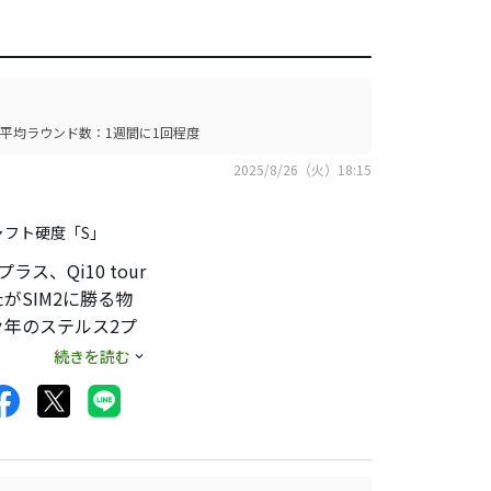
平均ラウンド数：1週間に1回程度
2025/8/26（火）18:15
シャフト硬度「S」
、Qi10 tour
SIM2に勝る物
年のステルス2プ
続きを読む
スターズを制した時
ないので難しそうと