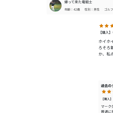
帰って来た竜戦士
所属倶
年齢：42歳
性別：男性
ゴルフ
た。寄
す。
【購入】番
ホイホ
ろそろ
か、私
出ない
3Wです
過去の
【購入】番
マーク
普通に