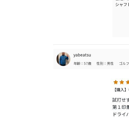
シャフ
飛距離
ー19
す。打
小顔で
意外と
総じて
てます
yabeatsu
年齢：57歳
性別：男性
ゴルフ
【購入】番
試打せ
第１印
ドライ
所属し
ではな