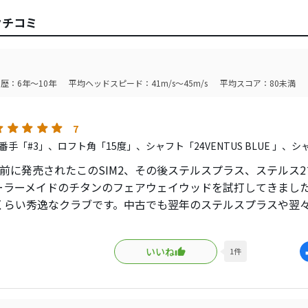
クチコミ
歴：6年～10年
平均ヘッドスピード：41m/s～45m/s
平均スコア：80未満
7
番手「#3」、ロフト角「15度」、シャフト「24VENTUS BLUE 」、
前に発売されたこのSIM2、その後ステルスプラス、ステルス2プラス
ーラーメイドのチタンのフェアウェイウッドを試打してきましたが
くらい秀逸なクラブです。中古でも翌年のステルスプラスや翌々
りも高い価格なのは納得です。
いいね
1
件
感も良く、飛びも良いので言う事無しです。松山英樹プロがマ
ていた事も購入した理由ですが使ってみてそこまでハードでは
入観に囚われずに使用していただく事をお勧めします。