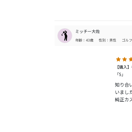
打感も
シャフ
してい
長くお
ミッチー大佐
ただ、
年齢：43歳
性別：男性
ゴルフ
【購入】
「S」
知り合
いまし
純正カ
た。打