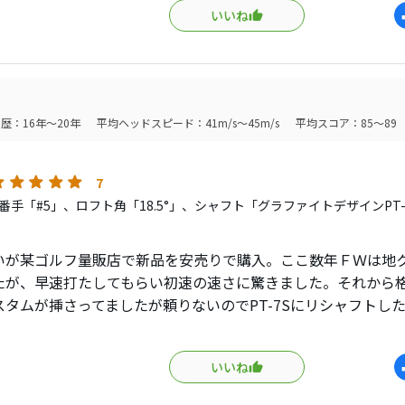
いいね
ソフトだし今のところ不満はありません。
トもグラファイトデザインの中では目立った特徴が少なく、ヘ
るような目立たない性格。
付き合いすることになりそうです。
ある程度のヘッドスピードは必要ですかね。
歴：16年～20年
平均ヘッドスピード：41m/s～45m/s
平均スコア：85～89
7
番手「#5」、ロフト角「18.5°」、シャフト「グラファイトデザインPT
いが某ゴルフ量販店で新品を安売りで購入。ここ数年ＦＷは地
たが、早速打たしてもらい初速の速さに驚きました。それから
スタムが挿さってましたが頼りないのでPT-7Sにリシャフトし
感もそれなりに良いので長く付き合っていけそうです。
いいね