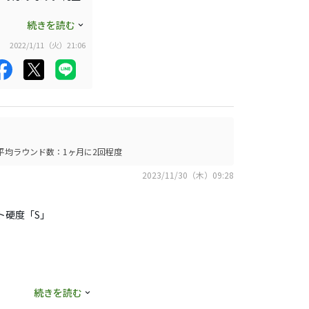
すが、平均でキャリ
続きを読む
くらいは飛んでくれま
2022/1/11（火）21:06
叩き売り状態になっ
平均ラウンド数：1ヶ月に2回程度
2023/11/30（木）09:28
フト硬度「S」
そう感じているわけ
続きを読む