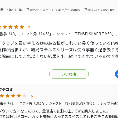
楽部の会員の方にSIM2を勧めて購入、ロングホールで果敢に2
歴：6年～10年
平均ヘッドスピード：41m/s～45m/s
平均スコア：85～89
せ1で楽々バーディーを取ってくるので教えなければ良かったと
7
手「#3」、ロフト角「14.5°」、シャフト「TENSEI SILVER TM5
イクラブを買い替える癖のある私がこれほど長く使っているFW
新作が出ますが、結局ステルスシリーズは使う事無く過ぎ去り
の腕前にしてこれ以上ない結果を出し続けてくれているので今
限りは買い替えないんじゃないかと思うくらい。打感、飛距離
ね。
いいね
クチコミ
6
手「#5」、ロフト角「18.5°」、シャフト「TENSEI SILVER TM50」、シャフト硬
ダウンで安くなったので、量販店で試打の上、5Wを購入しました。
打てば軽いドロー、カット気味に入ってスライスしてもそこそこの範囲