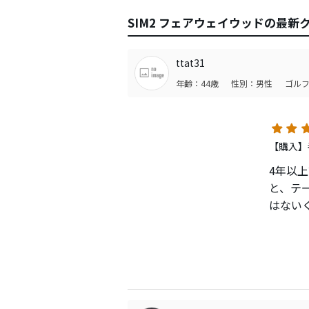
SIM2 フェアウェイウッドの最新
ttat31
年齢：44歳
性別：男性
ゴルフ
【購入】
4年以上
と、テ
はない
ラスよ
顔も打
に使っ
いう先