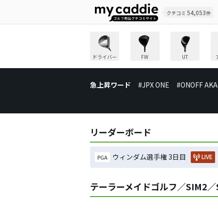
54,053
クチコミ
件
ドライバー
FW
UT
急上昇ワード
#JPX ONE
#ONOFF AKA
リーダーボード
ウィンダム選手権 3日目
LIVE
PGA
テーラーメイドゴルフ／SIM2／