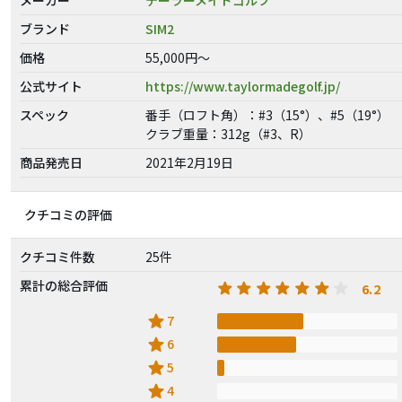
ブランド
SIM2
価格
55,000円～
公式サイト
https://www.taylormadegolf.jp/
スペック
番手（ロフト角）：#3（15°）、#5（19°）
クラブ重量：312g（#3、R）
商品発売日
2021年2月19日
クチコミの評価
クチコミ件数
25件
累計の総合評価
6.2
star
7
star
6
star
5
star
4