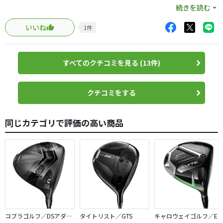
ってます。叩きに行っても右に行きません。なのでOBもほ
続きを読む
マークダウンしていたこともあり、
ぼ出ませんのでスコアも85位から80位でラウンド出来るよ
即決で購入しました。
いいね
1
件
うになりました。
Aiスモークのヘッドがメルカリで売ると、
ただ、飛距離10yd以上は落ちました。一発の飛びは20yd減
ほぼ同額で売れたので、ノーダメージです🎵
でも左右暴れなくなったのでスコアは落ち着く感じです。
すべてのクチコミを見る (13件)
私はリシャフトしましたが、純正シャフトも決して悪いわ
けではありませんでした。
クチコミをする
今回は純正シャフトも含めて高評価のような気がします。
やっぱりドライバーは優しいヘッドに限りますね。
同じカテゴリで評価の高い商品
コブラゴルフ／DSアダプト
タイトリスト／GTS
キャロウェイゴルフ／ELYTE