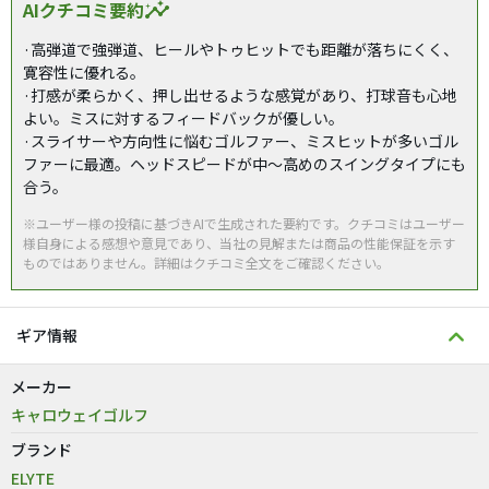
AIクチコミ要約
insights
·高弾道で強弾道、ヒールやトゥヒットでも距離が落ちにくく、
寛容性に優れる。
·打感が柔らかく、押し出せるような感覚があり、打球音も心地
よい。ミスに対するフィードバックが優しい。
·スライサーや方向性に悩むゴルファー、ミスヒットが多いゴル
ファーに最適。ヘッドスピードが中～高めのスイングタイプにも
合う。
※ユーザー様の投稿に基づきAIで生成された要約です。クチコミはユーザー
様自身による感想や意見であり、当社の見解または商品の性能保証を示す
ものではありません。詳細はクチコミ全文をご確認ください。
ギア情報
メーカー
キャロウェイゴルフ
ブランド
ELYTE