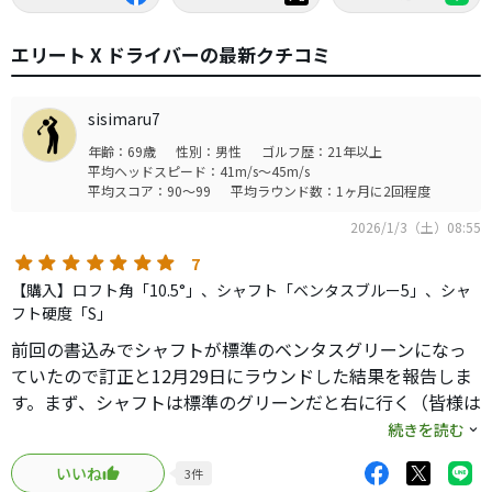
エリート X ドライバーの最新クチコミ
sisimaru7
年齢：69歳
性別：男性
ゴルフ歴：21年以上
平均ヘッドスピード：41m/s～45m/s
平均スコア：90～99
平均ラウンド数：1ヶ月に2回程度
2026/1/3（土）08:55
7
【購入】ロフト角「10.5°」、シャフト「ベンタスブルー5」、シャ
フト硬度「S」
前回の書込みでシャフトが標準のベンタスグリーンになっ
ていたので訂正と12月29日にラウンドした結果を報告しま
す。まず、シャフトは標準のグリーンだと右に行く（皆様は
どうですか？）ので即ベンタスブルー5Sに替えてます。
続きを読む
冬にしては飛距離もまずまずで夏場になったらローグstを
いいね
3
件
超えると確信、方向性も打ちっぱなし時同様に良いと確