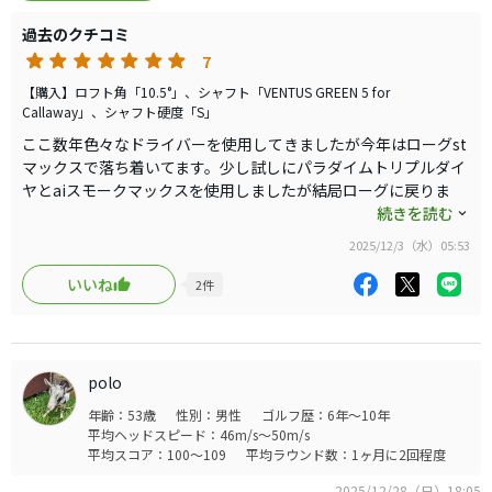
信、但し打感は時々どこに当たったか判らない感じが有り
過去のクチコミ
ました（私の下手なせい）。今度は「所長」さんのロフト
7
−1、ウェイトをドローポジションにして試してみたいと思
います。
【購入】ロフト角「10.5°」、シャフト「VENTUS GREEN 5 for
Callaway」、シャフト硬度「S」
ここ数年色々なドライバーを使用してきましたが今年はローグst
マックスで落ち着いてます。少し試しにパラダイムトリプルダイ
ヤとaiスモークマックスを使用しましたが結局ローグに戻りま
す。この度色々なサイトの評価をみて、懲りもせずこのエリート
続きを読む
Xを使用してみました。まず、ポンと置いてフェースが開かなく
2025/12/3（水）05:53
スクエア（aiスモークは開いてて駄目）。打ったら打感、音共申
し分無し、芯に当たると飛距離も良い。最高です、即購入致しま
いいね
2
件
した。
polo
年齢：53歳
性別：男性
ゴルフ歴：6年～10年
平均ヘッドスピード：46m/s～50m/s
平均スコア：100～109
平均ラウンド数：1ヶ月に2回程度
2025/12/28（日）18:05