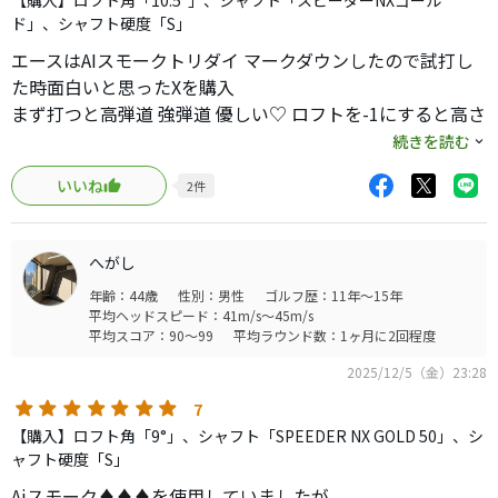
【購入】ロフト角「10.5°」、シャフト「スピーダーNXゴール
ド」、シャフト硬度「S」
エースはAIスモークトリダイ マークダウンしたので試打し
た時面白いと思ったXを購入
まず打つと高弾道 強弾道 優しい♡ ロフトを-1にすると高さ
変わらずスピンが落ちる感じ 折角だからドローボジション
続きを読む
にウェイト位置変更したら激変 潜在能力覚醒したみたいな
いいね
2
件
飛び方 恐らく俺のスイングと軌道とかシャフト特性が合っ
たのかな 後ろから更に押される感じ満載 球つよっ すぐさま
トリダイに変えて打つと
へがし
……Xの方が飛ぶよ？ちょっとショックも受けたけどもよ
年齢：44歳
性別：男性
ゴルフ歴：11年～15年
ヒールにあたっても距離ロス少ないし 石川遼プロがX使うの
平均ヘッドスピード：41m/s～45m/s
も少しわかった気がした これだけの球が出て 左にまく訳で
平均スコア：90～99
平均ラウンド数：1ヶ月に2回程度
も、右に滑るわけでもなきゃね ……とても良いヘッド
2025/12/5（金）23:28
7
【購入】ロフト角「9°」、シャフト「SPEEDER NX GOLD 50」、シ
ャフト硬度「S」
Aiスモーク♦︎♦︎♦︎を使用していましたが、