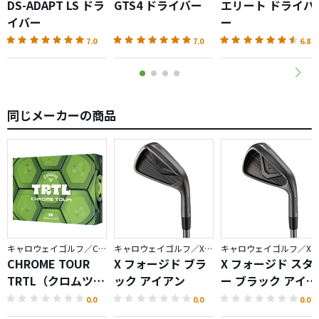
DS-ADAPT LS ドラ
GTS4 ドライバー
エリート ドライバ
イバー
ー
7.0
7.0
6.8
同じメーカーの商品
キャロウェイゴルフ／CHROME
キャロウェイゴルフ／X FORGED
キャロウェイゴルフ／X FORGED
CHROME TOUR
X フォージド ブラ
X フォージド スタ
TRTL（クロムツア
ック アイアン
ー ブラック アイア
ータートル）ボー
ン
0.0
0.0
0.0
ル