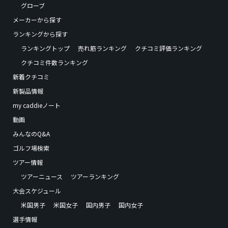
グローブ
メーカーから探す
ランキングから探す
ランキングトップ
売れ筋ランキング
クチコミ評価ランキング
クチコミ件数ランキング
新着クチコミ
新製品情報
my caddieノート
動画
みんなのQ&A
ゴルフ場検索
ツアー情報
ツアーニュース
ツアーランキング
大会スケジュール
米国男子
米国女子
国内男子
国内女子
選手情報