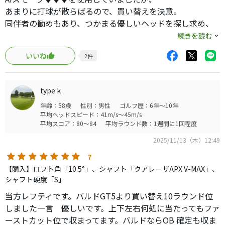
あまりに打球が散らばるので、買い替えを決意。
同伴者の勧めもあり、つかまる優しいヘッドを探し求め、
エリートのXもマークダウンを機に試打してみました。
続きを読む
いいね
2
件
するとどうでしょう。
今まで打った瞬間に右に消えていくスライスと思いきや、
いってもラフでおさまる球がほとんど。
type k
球がまとまるのに加え、もっとも特筆すべき機能が…
年齢：58歳
性別：男性
ゴルフ歴：6年～10年
なんと、ヒールやトゥヒットでも、距離が落ちないので
平均ヘッドスピード：41m/s～45m/s
す！
平均スコア：80～84
平均ラウンド数：1週間に1回程度
商品説明はそもそもそういう触れ込みでしたが、実際に打
2025/11/13（木）12:49
ってみると感動ものでした。
7
当方、生粋のスライサーですが、コースでスライスが出だ
【購入】ロフト角「10.5°」、シャフト「クアレーザAPX V-MAX」、
すと怖くて振れなくなり、
シャフト硬度「S」
余計曲がりだす、という悪循環を何度も体験しております
当方レフティです。バルドGT5より買い替え10ラウンド位
が、
しました一言 優しいです。上下左右何処に当たってもファ
このヘッドなら思い切って振っていけそうです。
ーストカット位で収まってます。バルドならOB 確定も収ま