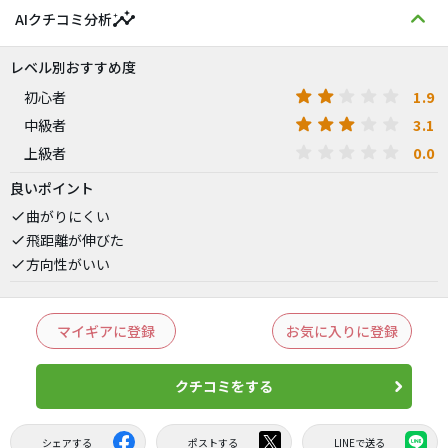
insights
AIクチコミ分析
レベル別おすすめ度
1.9
初心者
3.1
中級者
0.0
上級者
良いポイント
曲がりにくい
飛距離が伸びた
方向性がいい
マイギアに登録
お気に入りに登録
クチコミをする
シェアする
ポストする
LINEで送る