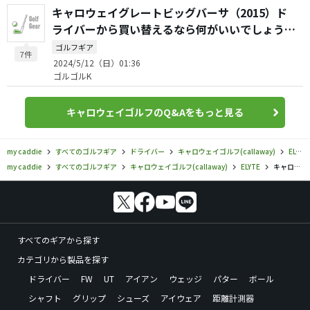
キャロウェイグレートビッグバーサ（2015）ド
ライバーから買い替えるなら何がいいでしょう
か？
ゴルフギア
7件
2024/5/12（日）01:36
ゴルゴルK
キャロウェイゴルフのQ&Aをもっと見る
my caddie
すべてのゴルフギア
ドライバー
キャロウェイゴルフ(callaway)
ELYTE
my caddie
すべてのゴルフギア
キャロウェイゴルフ(callaway)
ELYTE
キャロウェイゴルフ／ELYTE／エリート X ドライバーの口コミ評価
すべてのギアから探す
カテゴリから製品を探す
ドライバー
FW
UT
アイアン
ウェッジ
パター
ボール
シャフト
グリップ
シューズ
アイウェア
距離計測器