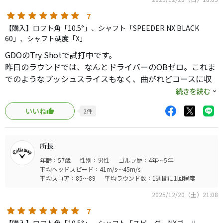
7
【購入】ロフト角「10.5°」、シャフト「SPEEDER NX BLACK
60」、シャフト硬度「X」
GDOのTry Shotで試打中です。
昨日のラウンドでは、なんとドライバーのOBゼロ。これま
でのようなプッシュスライスもなく、曲がれどコースに収
まる。また、アドレスで少しオープンスタンスで構えれ
続きを読む
ば、フェードしてフェアウェイに残る。まだ慣れていない
いいね
2
件
ので、スイングリズム重視で強振はしていないが、250ヤー
ド程度キャリーで飛んでいる。
AiスモークとTDと比較すると打感、打音もそれほど気にな
所長
らず気持ちが良い。クラウンもでかいが振り抜きが良い。
年齢：57歳
性別：男性
ゴルフ歴：4年～5年
次の土曜もラウンドがあるので、今度は少し振って試して
平均ヘッドスピード：41m/s～45m/s
みたい。
平均スコア：85～89
平均ラウンド数：1週間に1回程度
今のところ、引き続き使用予定です。
2025/12/20（土）21:08
7