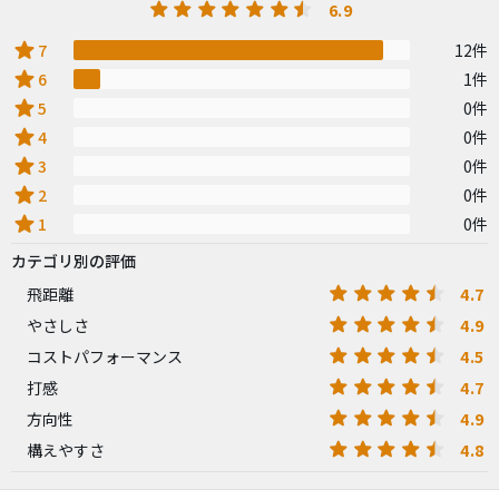
6.9
star
7
12件
star
6
1件
star
5
0件
star
4
0件
star
3
0件
star
2
0件
star
1
0件
カテゴリ別の評価
4.7
飛距離
4.9
やさしさ
4.5
コストパフォーマンス
4.7
打感
4.9
方向性
4.8
構えやすさ