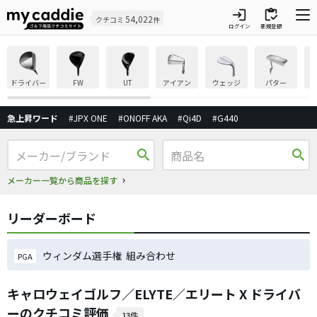
login
inventory
54,022
クチコミ
件
ログイン
新規登録
ドライバー
FW
UT
アイアン
ウェッジ
パター
急上昇ワード
#JPX ONE
#ONOFF AKA
#Qi4D
#G440
search
search
メーカー一覧から商品を探す
リーダーボード
ウィンダム選手権 組み合わせ
PGA
キャロウェイゴルフ／ELYTE／エリート X ドライバ
ーのクチコミ評価
13件